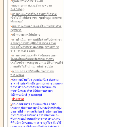
>
คู่มือสำหรับประชาชน Zip
>
แบบรายงาน พ.ร.บ.อำนวยความ
สะดวก(zip)
>
การดำเนินการสร้างความรับรู้ ความ
เข้าใจให้แก่ประชาชน "ชุดคำพูด"(Theme
Massage)
>
แบบรายงานออกโฉนดที่ดินฯไม่ชอบด้วย
กฎหมาย
>
เป้าหมายการให้บริการ
>
การดำเนินการตามคู่มือสำหรับประชาชน
ตามพระราชบัญญัติการอำนวยความ
สะดวกในการพิจารณาอนุญาตของท าง
ราชการ พ.ศ.๒๕๕๘
>
การตรวจสอบและจัดทำข้อมูลขอออก
โฉนดที่ดินหรือหนังสือรับรองการทำ
ประโยชน์จากหลักฐาน ส.ค.๑ ที่ยื่นคำขอไว้
ภายหลังวันที่ ๘ กุมภาพันธ์ ๒๕๕๓
>
พ.ร.บ.การเช่าที่ดินเพื่อเกษตรกรรม
พ.ศ.๒๕๒๔
>
ประกาศจังหวัดขอนแก่น เรื่อง ประกวด
ราคาจ้างก่อสร้างที่จอดรถประชาชนและคน
พิการ สำนักงานที่ดินจังหวัดขอนแก่น
สาขาน้ำพอง
ด้วยวิธีประกวดราคา
)
อิเล็กทรอนิกส์ (e-bidding
-
ประกาศ
>
ประกาศจังหวัดขอนแก่น เรื่อง ยกเลิก
ประกาศ ประกวดราคาจ้างก่อสร้างปรับปรุง
อาคารที่ทำการและสิ่งก่อสร้างประกอบ โดย
การปรับปรุงต่อเติมอาคารสำนักงานและ
พื้นที่บริเวณบ้านพักข้าราชการ สำนักงาน
ที่ดินจังหวัดขอนแก่น สาขาภูเวียง
ด้วยวิธี
)
ประกวดราคาอิเล็กทรอนิกส์ (e-bidding