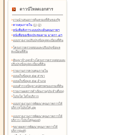
ดาวน์โหลดเอกสาร
>
งานนำเสนอการคุ้มครองที่ดินของรัฐ
>
ควบคุมภายใน
(1)
(2)
>
หนังสือสังการ-แบบประเมินคุณภาพฯ
>
หนังสือขอเชิญประชุมตาม มาตรา ๘ฯ
>
แบบรายงานปรับปรุงข้อมูลทะเบียนที่ดิน
>
โครงการตรวจสอบและปรับปรุงข้อมูล
ทะเบียนที่ดิน
>
สัญญาจ้างลูกจ้างโครงการตรวจสอบและ
ปรับปรุงข้อมูลทะเบียนที่ดิน
>
รายงานการควบคุมภายใน
>
แบบเก็บข้อมูล ๕๗ สาขา
>
แบบเก็บข้อมูล ๕๗ อำเภอ
>
แบบสำรวจปัญหาอุปสรรคของกรมที่ดิน
>
รายงานผลการดำเนินงาน(ประจำเดือน)
>
โปร่งใส ใส่ใจบริการ
>
แบบรายงานการพัฒนาคุณภาพการให้
บริการ(โปร่งใส).zip
>
แบบรายงานการพัฒนาคุณภาพการให้
บริการ (โปร่งใส)(word
)
>
ขยายผลการพัฒนาคุณภาพการให้
บริการ(pdf)