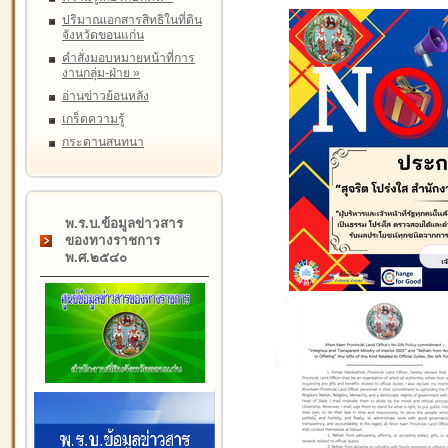
ปริมาณเอกสารสิทธิในที่ดิน
จังหวัดขอนแก่น
คำสั่งมอบหมายหน้าที่การ
งานกลุ่ม-ฝ่าย
»
อ่านข่าวย้อนหลัง
เกร็ดความรู้
กระดานสนทนา
พ.ร.บ.ข้อมูลข่าวสาร
ของทางราชการ
พ.ศ.๒๕๔๐