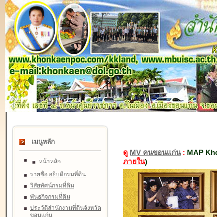
เมนูหลัก
ดู
MV คนขอนแก่น
:
MAP Kho
ภายใน
)
หน้าหลัก
รายชื่อ อธิบดีกรมที่ดิน
วิสัยทัศน์กรมที่ดิน
พันธกิจกรมที่ดิน
ประวัติสำนักงานที่ดินจังหวัด
ขอนแก่น