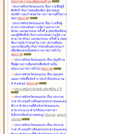
(
ประกาศ+รายละเอียดแนบท้าย
)
>
ประกาศจังหวัดขอนแก่น เรื่อง
รายชื่อผู้มี
สิทธิเข้ารับการสอบคัดเลือก ผู้ขาดคุณ
สมบัติฯ และกำหนดวัน เวลา สถานที่ในการ
สอบ
(
ประกาศ
)
>
ประกาศจังหวัดขอนแก่น เรื่อง
รายชื่อผู้
ผ่านการประเมินความรู้ความสามารถ
ทักษะ และสมรรถนะ ครั้งที่ ๑ (สอบข้อเขียน)
และผู้มีสิทธิ์เข้ารับการประเมินความรู้ความ
สามารถ ทักษะ และสมรรถนะ ครั้งที่ ๒ (สอบ
สัมภาษณ์) กำหนดวัน เวลา สถานที่สอบ
และระเบียบเกี่ยวกับการประเมินสมรรถนะฯ
เพื่อเลือกสรรเป็นพนักงานราชการทั่วไป
(
ประกาศ
)
>
>
ประกาศจังหวัดขอนแก่น เรื่อง
บัญชี
ราย
ชื่อผู้ผ่านการเลือกสรรเพื่อจัดจ้างเป็น
พนักงานราชการทั่วไป
(
ประกาศ
)
>
>
ประกาศจังหวัดขอนแก่น เรื่อง
เผยแพร่
แผนการจัดซื้อจัดจ้าง ประจำปีงบประมาณ
พ.ศ.๒๕๖๘
(
ประกาศ
)
>
>
ประกาศมัดจำรังวัดค้างบัญชีเกิน 5 ปี
>
>
ประกาศจังหวัดขอนแก่น เรื่อง ประกวด
ราคาจ้างก่อสร้างที่จอดรถประชาชนและคน
พิการ สำนักงานที่ดินจังหวัดขอนแก่น
สาขากระนวน ด้วยวิธีประกวดราคา
อิเล็กทรอนิกส์ (e-bidding)
ประกาศ
,
เอกสาร
ประกอบ
>
>
ประกาศจังหวัดขอนแก่น เรื่อง ประกวด
ราคาจ้างก่อสร้างที่จอดรถประชาชนและคน
พิการ สำนักงานที่ดินจังหวัดขอนแก่น ด้วย