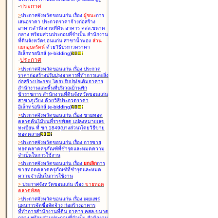
-
ประกาศ
>
ประกาศจังหวัดขอนแก่น เรื่อง
ผู้ชนะ
การ
เสนอราคา ประกวดราคาจ้างก่อสร้าง
อาคารสำนักงานที่ดิน อาคาร คสล.ขนาด
กลาง พร้อมส่วนประกอบที่จำเป็น สำนักงาน
ที่ดินจังหวัดขอนแก่น สาขาน้ำพอง
ส่วน
แยกอุบลรัตน์
ด้วยวิธีประกวดราคา
อิเล็กทรอนิกส์ (e-bidding
)
-
ประกาศ
>
ประกาศจังหวัดขอนแก่น เรื่อง
ประกวด
ราคาก่อสร้างปรับปรุงอาคารที่ทำการและสิ่ง
ก่อสร้างประกอบ โดยปรับปรุง่อเติมอาคาร
สำนักงานและพื้นที่บริเวณบ้านพัก
ข้าราชการ สำนักงานที่ดินจังหวัดขอนแก่น
สาขาภูเวียง ด้วยวิธีประกวดราคา
อิเล็กทรอนิกส์ (e-bidding
)
>
ประกาศจังหวัดขอนแก่น เรื่อง
ขายทอด
ตลาดต้นไม้บนที่ราชพัสดุ แปลงหมายเลข
ทะเบียน ที่ ขก.1849(บางส่วน)โดยวิธีขาย
ทอดตลาด
>
ประกาศจังหวัดขอนแก่น เรื่อง
การขาย
ทอดตลาดครุภัณฑ์ที่ชำรุดและหมดความ
จำเป็นในการใช้งาน
>
ประกาศจังหวัดขอนแก่น เรื่อง
ยกเลิก
การ
ขายทอดตลาดครุภัณฑ์ที่ชำรุดและหมด
ความจำเป็นในการใช้งาน
>
ประกาศจังหวัดขอนแก่น เรื่อง
ขายทอด
ตลาด
พัสดุ
>
ประกาศจังหวัดขอนแก่น เรื่อง
เผยแพร่
แผนการจัดซื้อจัดจ้าง ก่อสร้างอาคาร
ที่ทำการสำนักงานที่ดิน อาคาร คสล.ขนาด
กลาง พร้อมส่วนประกอบที่จำเป็น สำนักงาน