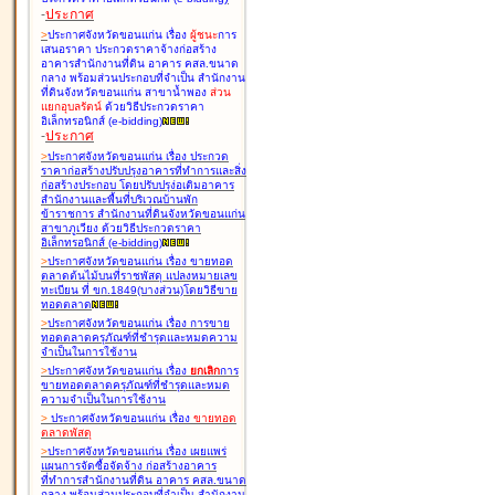
-
ประกาศ
>
ประกาศจังหวัดขอนแก่น เรื่อง
ผู้ชนะ
การ
เสนอราคา ประกวดราคาจ้างก่อสร้าง
อาคารสำนักงานที่ดิน อาคาร คสล.ขนาด
กลาง พร้อมส่วนประกอบที่จำเป็น สำนักงาน
ที่ดินจังหวัดขอนแก่น สาขาน้ำพอง
ส่วน
แยกอุบลรัตน์
ด้วยวิธีประกวดราคา
อิเล็กทรอนิกส์ (e-bidding
)
-
ประกาศ
>
ประกาศจังหวัดขอนแก่น เรื่อง
ประกวด
ราคาก่อสร้างปรับปรุงอาคารที่ทำการและสิ่ง
ก่อสร้างประกอบ โดยปรับปรุง่อเติมอาคาร
สำนักงานและพื้นที่บริเวณบ้านพัก
ข้าราชการ สำนักงานที่ดินจังหวัดขอนแก่น
สาขาภูเวียง ด้วยวิธีประกวดราคา
อิเล็กทรอนิกส์ (e-bidding
)
>
ประกาศจังหวัดขอนแก่น เรื่อง
ขายทอด
ตลาดต้นไม้บนที่ราชพัสดุ แปลงหมายเลข
ทะเบียน ที่ ขก.1849(บางส่วน)โดยวิธีขาย
ทอดตลาด
>
ประกาศจังหวัดขอนแก่น เรื่อง
การขาย
ทอดตลาดครุภัณฑ์ที่ชำรุดและหมดความ
จำเป็นในการใช้งาน
>
ประกาศจังหวัดขอนแก่น เรื่อง
ยกเลิก
การ
ขายทอดตลาดครุภัณฑ์ที่ชำรุดและหมด
ความจำเป็นในการใช้งาน
>
ประกาศจังหวัดขอนแก่น เรื่อง
ขายทอด
ตลาด
พัสดุ
>
ประกาศจังหวัดขอนแก่น เรื่อง
เผยแพร่
แผนการจัดซื้อจัดจ้าง ก่อสร้างอาคาร
ที่ทำการสำนักงานที่ดิน อาคาร คสล.ขนาด
กลาง พร้อมส่วนประกอบที่จำเป็น สำนักงาน