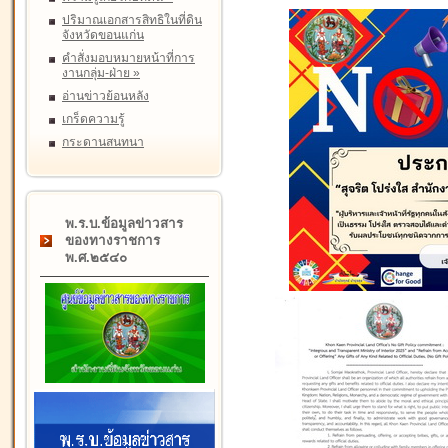
ปริมาณเอกสารสิทธิในที่ดิน
จังหวัดขอนแก่น
คำสั่งมอบหมายหน้าที่การ
งานกลุ่ม-ฝ่าย
»
อ่านข่าวย้อนหลัง
เกร็ดความรู้
กระดานสนทนา
พ.ร.บ.ข้อมูลข่าวสาร
ของทางราชการ
พ.ศ.๒๕๔๐