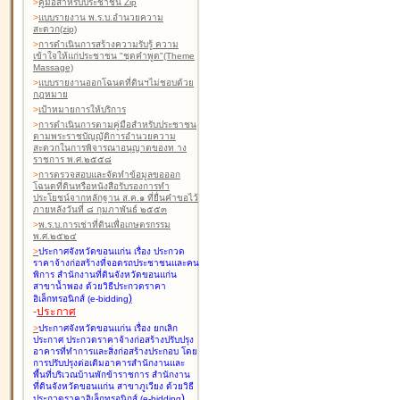
>
คู่มือสำหรับประชาชน Zip
>
แบบรายงาน พ.ร.บ.อำนวยความ
สะดวก(zip)
>
การดำเนินการสร้างความรับรู้ ความ
เข้าใจให้แก่ประชาชน "ชุดคำพูด"(Theme
Massage)
>
แบบรายงานออกโฉนดที่ดินฯไม่ชอบด้วย
กฎหมาย
>
เป้าหมายการให้บริการ
>
การดำเนินการตามคู่มือสำหรับประชาชน
ตามพระราชบัญญัติการอำนวยความ
สะดวกในการพิจารณาอนุญาตของท าง
ราชการ พ.ศ.๒๕๕๘
>
การตรวจสอบและจัดทำข้อมูลขอออก
โฉนดที่ดินหรือหนังสือรับรองการทำ
ประโยชน์จากหลักฐาน ส.ค.๑ ที่ยื่นคำขอไว้
ภายหลังวันที่ ๘ กุมภาพันธ์ ๒๕๕๓
>
พ.ร.บ.การเช่าที่ดินเพื่อเกษตรกรรม
พ.ศ.๒๕๒๔
>
ประกาศจังหวัดขอนแก่น เรื่อง ประกวด
ราคาจ้างก่อสร้างที่จอดรถประชาชนและคน
พิการ สำนักงานที่ดินจังหวัดขอนแก่น
สาขาน้ำพอง
ด้วยวิธีประกวดราคา
)
อิเล็กทรอนิกส์ (e-bidding
-
ประกาศ
>
ประกาศจังหวัดขอนแก่น เรื่อง ยกเลิก
ประกาศ ประกวดราคาจ้างก่อสร้างปรับปรุง
อาคารที่ทำการและสิ่งก่อสร้างประกอบ โดย
การปรับปรุงต่อเติมอาคารสำนักงานและ
พื้นที่บริเวณบ้านพักข้าราชการ สำนักงาน
ที่ดินจังหวัดขอนแก่น สาขาภูเวียง
ด้วยวิธี
)
ประกวดราคาอิเล็กทรอนิกส์ (e-bidding