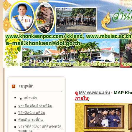
เมนูหลัก
ดู
MV คนขอนแก่น
:
MAP Kho
ภายใน
)
หน้าหลัก
รายชื่อ อธิบดีกรมที่ดิน
วิสัยทัศน์กรมที่ดิน
พันธกิจกรมที่ดิน
ประวัติสำนักงานที่ดินจังหวัด
ขอนแก่น