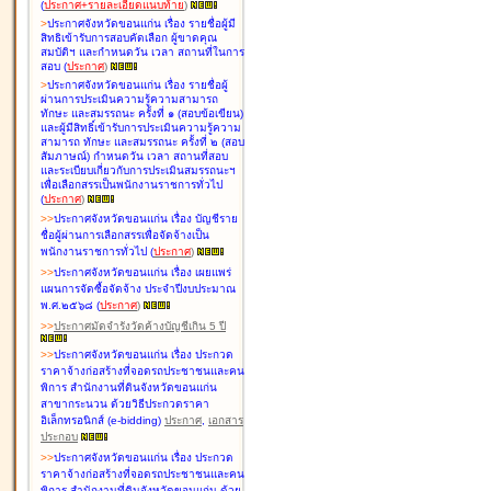
(
ประกาศ+รายละเอียดแนบท้าย
)
>
ประกาศจังหวัดขอนแก่น เรื่อง
รายชื่อผู้มี
สิทธิเข้ารับการสอบคัดเลือก ผู้ขาดคุณ
สมบัติฯ และกำหนดวัน เวลา สถานที่ในการ
สอบ
(
ประกาศ
)
>
ประกาศจังหวัดขอนแก่น เรื่อง
รายชื่อผู้
ผ่านการประเมินความรู้ความสามารถ
ทักษะ และสมรรถนะ ครั้งที่ ๑ (สอบข้อเขียน)
และผู้มีสิทธิ์เข้ารับการประเมินความรู้ความ
สามารถ ทักษะ และสมรรถนะ ครั้งที่ ๒ (สอบ
สัมภาษณ์) กำหนดวัน เวลา สถานที่สอบ
และระเบียบเกี่ยวกับการประเมินสมรรถนะฯ
เพื่อเลือกสรรเป็นพนักงานราชการทั่วไป
(
ประกาศ
)
>
>
ประกาศจังหวัดขอนแก่น เรื่อง
บัญชี
ราย
ชื่อผู้ผ่านการเลือกสรรเพื่อจัดจ้างเป็น
พนักงานราชการทั่วไป
(
ประกาศ
)
>
>
ประกาศจังหวัดขอนแก่น เรื่อง
เผยแพร่
แผนการจัดซื้อจัดจ้าง ประจำปีงบประมาณ
พ.ศ.๒๕๖๘
(
ประกาศ
)
>
>
ประกาศมัดจำรังวัดค้างบัญชีเกิน 5 ปี
>
>
ประกาศจังหวัดขอนแก่น เรื่อง ประกวด
ราคาจ้างก่อสร้างที่จอดรถประชาชนและคน
พิการ สำนักงานที่ดินจังหวัดขอนแก่น
สาขากระนวน ด้วยวิธีประกวดราคา
อิเล็กทรอนิกส์ (e-bidding)
ประกาศ
,
เอกสาร
ประกอบ
>
>
ประกาศจังหวัดขอนแก่น เรื่อง ประกวด
ราคาจ้างก่อสร้างที่จอดรถประชาชนและคน
พิการ สำนักงานที่ดินจังหวัดขอนแก่น ด้วย