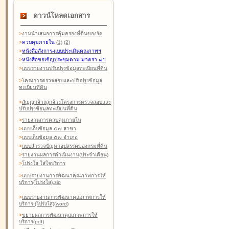
ดาวน์โหลดเอกสาร
>
งานนำเสนอการคุ้มครองที่ดินของรัฐ
>
ควบคุมภายใน
(1)
(2)
>
หนังสือสังการ-แบบประเมินคุณภาพฯ
>
หนังสือขอเชิญประชุมตาม มาตรา ๘ฯ
>
แบบรายงานปรับปรุงข้อมูลทะเบียนที่ดิน
>
โครงการตรวจสอบและปรับปรุงข้อมูล
ทะเบียนที่ดิน
>
สัญญาจ้างลูกจ้างโครงการตรวจสอบและ
ปรับปรุงข้อมูลทะเบียนที่ดิน
>
รายงานการควบคุมภายใน
>
แบบเก็บข้อมูล ๕๗ สาขา
>
แบบเก็บข้อมูล ๕๗ อำเภอ
>
แบบสำรวจปัญหาอุปสรรคของกรมที่ดิน
>
รายงานผลการดำเนินงาน(ประจำเดือน)
>
โปร่งใส ใส่ใจบริการ
>
แบบรายงานการพัฒนาคุณภาพการให้
บริการ(โปร่งใส).zip
>
แบบรายงานการพัฒนาคุณภาพการให้
บริการ (โปร่งใส)(word
)
>
ขยายผลการพัฒนาคุณภาพการให้
บริการ(pdf)