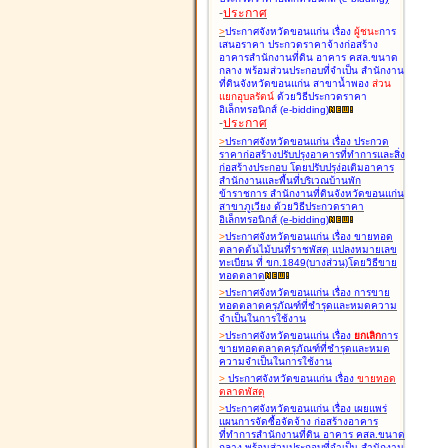
-
ประกาศ
>
ประกาศจังหวัดขอนแก่น เรื่อง
ผู้ชนะ
การ
เสนอราคา ประกวดราคาจ้างก่อสร้าง
อาคารสำนักงานที่ดิน อาคาร คสล.ขนาด
กลาง พร้อมส่วนประกอบที่จำเป็น สำนักงาน
ที่ดินจังหวัดขอนแก่น สาขาน้ำพอง
ส่วน
แยกอุบลรัตน์
ด้วยวิธีประกวดราคา
อิเล็กทรอนิกส์ (e-bidding
)
-
ประกาศ
>
ประกาศจังหวัดขอนแก่น เรื่อง
ประกวด
ราคาก่อสร้างปรับปรุงอาคารที่ทำการและสิ่ง
ก่อสร้างประกอบ โดยปรับปรุง่อเติมอาคาร
สำนักงานและพื้นที่บริเวณบ้านพัก
ข้าราชการ สำนักงานที่ดินจังหวัดขอนแก่น
สาขาภูเวียง ด้วยวิธีประกวดราคา
อิเล็กทรอนิกส์ (e-bidding
)
>
ประกาศจังหวัดขอนแก่น เรื่อง
ขายทอด
ตลาดต้นไม้บนที่ราชพัสดุ แปลงหมายเลข
ทะเบียน ที่ ขก.1849(บางส่วน)โดยวิธีขาย
ทอดตลาด
>
ประกาศจังหวัดขอนแก่น เรื่อง
การขาย
ทอดตลาดครุภัณฑ์ที่ชำรุดและหมดความ
จำเป็นในการใช้งาน
>
ประกาศจังหวัดขอนแก่น เรื่อง
ยกเลิก
การ
ขายทอดตลาดครุภัณฑ์ที่ชำรุดและหมด
ความจำเป็นในการใช้งาน
>
ประกาศจังหวัดขอนแก่น เรื่อง
ขายทอด
ตลาด
พัสดุ
>
ประกาศจังหวัดขอนแก่น เรื่อง
เผยแพร่
แผนการจัดซื้อจัดจ้าง ก่อสร้างอาคาร
ที่ทำการสำนักงานที่ดิน อาคาร คสล.ขนาด
กลาง พร้อมส่วนประกอบที่จำเป็น สำนักงาน