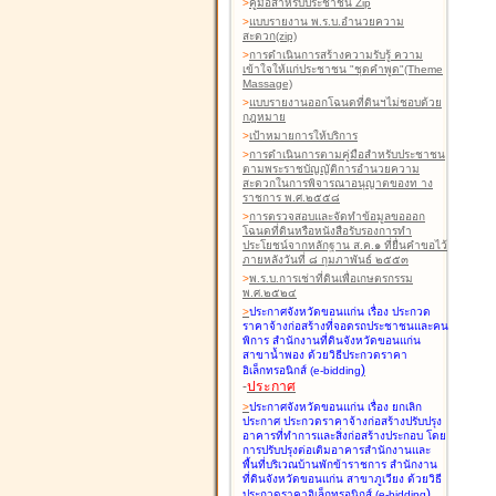
>
คู่มือสำหรับประชาชน Zip
>
แบบรายงาน พ.ร.บ.อำนวยความ
สะดวก(zip)
>
การดำเนินการสร้างความรับรู้ ความ
เข้าใจให้แก่ประชาชน "ชุดคำพูด"(Theme
Massage)
>
แบบรายงานออกโฉนดที่ดินฯไม่ชอบด้วย
กฎหมาย
>
เป้าหมายการให้บริการ
>
การดำเนินการตามคู่มือสำหรับประชาชน
ตามพระราชบัญญัติการอำนวยความ
สะดวกในการพิจารณาอนุญาตของท าง
ราชการ พ.ศ.๒๕๕๘
>
การตรวจสอบและจัดทำข้อมูลขอออก
โฉนดที่ดินหรือหนังสือรับรองการทำ
ประโยชน์จากหลักฐาน ส.ค.๑ ที่ยื่นคำขอไว้
ภายหลังวันที่ ๘ กุมภาพันธ์ ๒๕๕๓
>
พ.ร.บ.การเช่าที่ดินเพื่อเกษตรกรรม
พ.ศ.๒๕๒๔
>
ประกาศจังหวัดขอนแก่น เรื่อง ประกวด
ราคาจ้างก่อสร้างที่จอดรถประชาชนและคน
พิการ สำนักงานที่ดินจังหวัดขอนแก่น
สาขาน้ำพอง
ด้วยวิธีประกวดราคา
)
อิเล็กทรอนิกส์ (e-bidding
-
ประกาศ
>
ประกาศจังหวัดขอนแก่น เรื่อง ยกเลิก
ประกาศ ประกวดราคาจ้างก่อสร้างปรับปรุง
อาคารที่ทำการและสิ่งก่อสร้างประกอบ โดย
การปรับปรุงต่อเติมอาคารสำนักงานและ
พื้นที่บริเวณบ้านพักข้าราชการ สำนักงาน
ที่ดินจังหวัดขอนแก่น สาขาภูเวียง
ด้วยวิธี
)
ประกวดราคาอิเล็กทรอนิกส์ (e-bidding