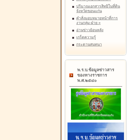
ปริมาณเอกสารสิทธิในที่ดิน
จังหวัดขอนแก่น
คำสั่งมอบหมายหน้าที่การ
งานกลุ่ม-ฝ่าย
»
อ่านข่าวย้อนหลัง
เกร็ดความรู้
กระดานสนทนา
พ.ร.บ.ข้อมูลข่าวสาร
ของทางราชการ
พ.ศ.๒๕๔๐