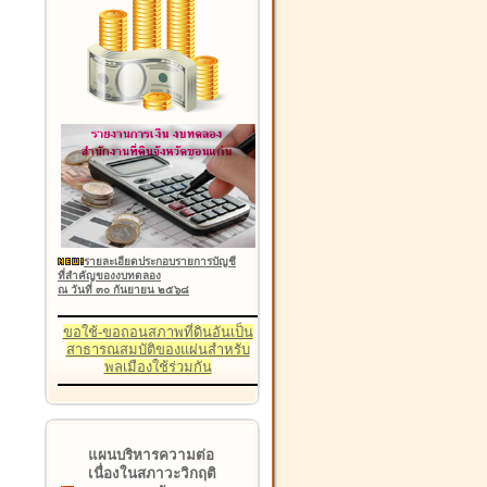
รายละเอียดประกอบรายการบัญชี
ที่สำคัญของงบทดลอง
ณ วันที่ ๓๐ กันยายน ๒๕๖๘
ขอใช้-ขอถอนสภาพที่ดินอันเป็น
สาธารณสมบัติของแผ่นสำหรับ
พลเมืองใช้ร่วมกัน
แผนบริหารความต่อ
เนื่องในสภาวะวิกฤติ