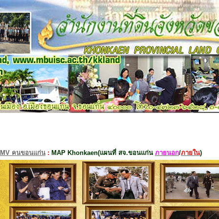
MV คนขอนแก่น
:
MAP Khonkaen(แผนที่ สจ.ขอนแก่น
ภายนอก
/
ภายใน
)