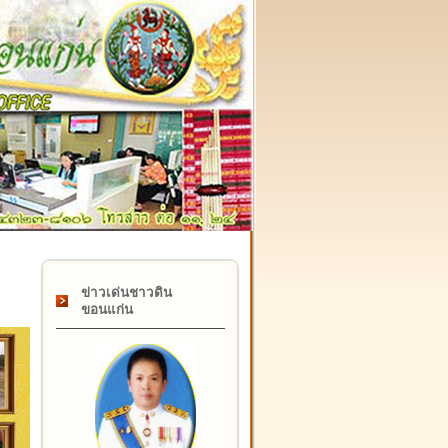
๑๗ กุมภาพันธ์ "วันคล้ายวันสถาปนากรมที่ดิน" ครบรอบ ๑๒๒ ปี
ข่าวเด่นชาวดิน
ขอนแก่น