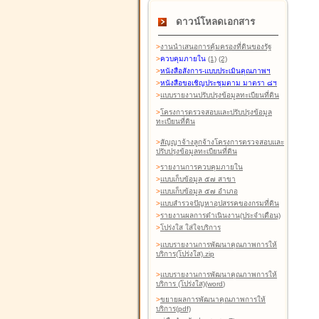
ดาวน์โหลดเอกสาร
>
งานนำเสนอการคุ้มครองที่ดินของรัฐ
>
ควบคุมภายใน
(1)
(2)
>
หนังสือสังการ-แบบประเมินคุณภาพฯ
>
หนังสือขอเชิญประชุมตาม มาตรา ๘ฯ
>
แบบรายงานปรับปรุงข้อมูลทะเบียนที่ดิน
>
โครงการตรวจสอบและปรับปรุงข้อมูล
ทะเบียนที่ดิน
>
สัญญาจ้างลูกจ้างโครงการตรวจสอบและ
ปรับปรุงข้อมูลทะเบียนที่ดิน
>
รายงานการควบคุมภายใน
>
แบบเก็บข้อมูล ๕๗ สาขา
>
แบบเก็บข้อมูล ๕๗ อำเภอ
>
แบบสำรวจปัญหาอุปสรรคของกรมที่ดิน
>
รายงานผลการดำเนินงาน(ประจำเดือน)
>
โปร่งใส ใส่ใจบริการ
>
แบบรายงานการพัฒนาคุณภาพการให้
บริการ(โปร่งใส).zip
>
แบบรายงานการพัฒนาคุณภาพการให้
บริการ (โปร่งใส)(word
)
>
ขยายผลการพัฒนาคุณภาพการให้
บริการ(pdf)