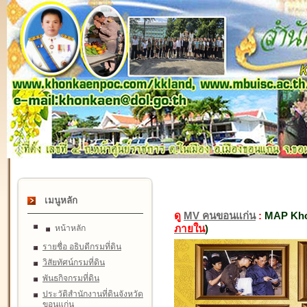
เมนูหลัก
ดู
MV คนขอนแก่น
:
MAP Kho
ภายใน
)
หน้าหลัก
รายชื่อ อธิบดีกรมที่ดิน
วิสัยทัศน์กรมที่ดิน
พันธกิจกรมที่ดิน
ประวัติสำนักงานที่ดินจังหวัด
ขอนแก่น