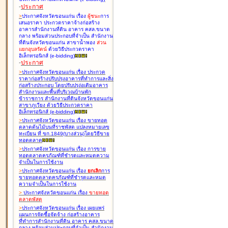
-
ประกาศ
>
ประกาศจังหวัดขอนแก่น เรื่อง
ผู้ชนะ
การ
เสนอราคา ประกวดราคาจ้างก่อสร้าง
อาคารสำนักงานที่ดิน อาคาร คสล.ขนาด
กลาง พร้อมส่วนประกอบที่จำเป็น สำนักงาน
ที่ดินจังหวัดขอนแก่น สาขาน้ำพอง
ส่วน
แยกอุบลรัตน์
ด้วยวิธีประกวดราคา
อิเล็กทรอนิกส์ (e-bidding
)
-
ประกาศ
>
ประกาศจังหวัดขอนแก่น เรื่อง
ประกวด
ราคาก่อสร้างปรับปรุงอาคารที่ทำการและสิ่ง
ก่อสร้างประกอบ โดยปรับปรุง่อเติมอาคาร
สำนักงานและพื้นที่บริเวณบ้านพัก
ข้าราชการ สำนักงานที่ดินจังหวัดขอนแก่น
สาขาภูเวียง ด้วยวิธีประกวดราคา
อิเล็กทรอนิกส์ (e-bidding
)
>
ประกาศจังหวัดขอนแก่น เรื่อง
ขายทอด
ตลาดต้นไม้บนที่ราชพัสดุ แปลงหมายเลข
ทะเบียน ที่ ขก.1849(บางส่วน)โดยวิธีขาย
ทอดตลาด
>
ประกาศจังหวัดขอนแก่น เรื่อง
การขาย
ทอดตลาดครุภัณฑ์ที่ชำรุดและหมดความ
จำเป็นในการใช้งาน
>
ประกาศจังหวัดขอนแก่น เรื่อง
ยกเลิก
การ
ขายทอดตลาดครุภัณฑ์ที่ชำรุดและหมด
ความจำเป็นในการใช้งาน
>
ประกาศจังหวัดขอนแก่น เรื่อง
ขายทอด
ตลาด
พัสดุ
>
ประกาศจังหวัดขอนแก่น เรื่อง
เผยแพร่
แผนการจัดซื้อจัดจ้าง ก่อสร้างอาคาร
ที่ทำการสำนักงานที่ดิน อาคาร คสล.ขนาด
กลาง พร้อมส่วนประกอบที่จำเป็น สำนักงาน