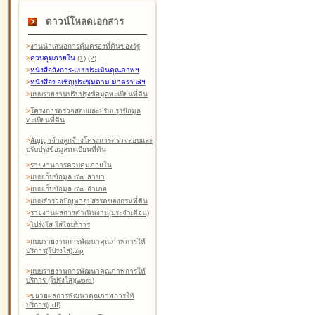
ดาวน์โหลดเอกสาร
>
งานนำเสนอการคุ้มครองที่ดินของรัฐ
>
ควบคุมภายใน
(1)
(2)
>
หนังสือสังการ-แบบประเมินคุณภาพฯ
>
หนังสือขอเชิญประชุมตาม มาตรา ๘ฯ
>
แบบรายงานปรับปรุงข้อมูลทะเบียนที่ดิน
>
โครงการตรวจสอบและปรับปรุงข้อมูล
ทะเบียนที่ดิน
>
สัญญาจ้างลูกจ้างโครงการตรวจสอบและ
ปรับปรุงข้อมูลทะเบียนที่ดิน
>
รายงานการควบคุมภายใน
>
แบบเก็บข้อมูล ๕๗ สาขา
>
แบบเก็บข้อมูล ๕๗ อำเภอ
>
แบบสำรวจปัญหาอุปสรรคของกรมที่ดิน
>
รายงานผลการดำเนินงาน(ประจำเดือน)
>
โปร่งใส ใส่ใจบริการ
>
แบบรายงานการพัฒนาคุณภาพการให้
บริการ(โปร่งใส).zip
>
แบบรายงานการพัฒนาคุณภาพการให้
บริการ (โปร่งใส)(word
)
>
ขยายผลการพัฒนาคุณภาพการให้
บริการ(pdf)