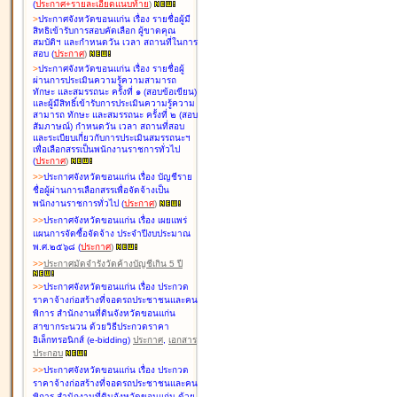
(
ประกาศ+รายละเอียดแนบท้าย
)
>
ประกาศจังหวัดขอนแก่น เรื่อง
รายชื่อผู้มี
สิทธิเข้ารับการสอบคัดเลือก ผู้ขาดคุณ
สมบัติฯ และกำหนดวัน เวลา สถานที่ในการ
สอบ
(
ประกาศ
)
>
ประกาศจังหวัดขอนแก่น เรื่อง
รายชื่อผู้
ผ่านการประเมินความรู้ความสามารถ
ทักษะ และสมรรถนะ ครั้งที่ ๑ (สอบข้อเขียน)
และผู้มีสิทธิ์เข้ารับการประเมินความรู้ความ
สามารถ ทักษะ และสมรรถนะ ครั้งที่ ๒ (สอบ
สัมภาษณ์) กำหนดวัน เวลา สถานที่สอบ
และระเบียบเกี่ยวกับการประเมินสมรรถนะฯ
เพื่อเลือกสรรเป็นพนักงานราชการทั่วไป
(
ประกาศ
)
>
>
ประกาศจังหวัดขอนแก่น เรื่อง
บัญชี
ราย
ชื่อผู้ผ่านการเลือกสรรเพื่อจัดจ้างเป็น
พนักงานราชการทั่วไป
(
ประกาศ
)
>
>
ประกาศจังหวัดขอนแก่น เรื่อง
เผยแพร่
แผนการจัดซื้อจัดจ้าง ประจำปีงบประมาณ
พ.ศ.๒๕๖๘
(
ประกาศ
)
>
>
ประกาศมัดจำรังวัดค้างบัญชีเกิน 5 ปี
>
>
ประกาศจังหวัดขอนแก่น เรื่อง ประกวด
ราคาจ้างก่อสร้างที่จอดรถประชาชนและคน
พิการ สำนักงานที่ดินจังหวัดขอนแก่น
สาขากระนวน ด้วยวิธีประกวดราคา
อิเล็กทรอนิกส์ (e-bidding)
ประกาศ
,
เอกสาร
ประกอบ
>
>
ประกาศจังหวัดขอนแก่น เรื่อง ประกวด
ราคาจ้างก่อสร้างที่จอดรถประชาชนและคน
พิการ สำนักงานที่ดินจังหวัดขอนแก่น ด้วย