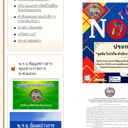
ปริมาณเอกสารสิทธิในที่ดิน
จังหวัดขอนแก่น
คำสั่งมอบหมายหน้าที่การ
งานกลุ่ม-ฝ่าย
»
อ่านข่าวย้อนหลัง
เกร็ดความรู้
กระดานสนทนา
พ.ร.บ.ข้อมูลข่าวสาร
ของทางราชการ
พ.ศ.๒๕๔๐