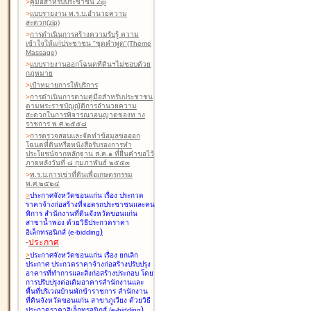
>
คู่มือสำหรับประชาชน Zip
>
แบบรายงาน พ.ร.บ.อำนวยความ
สะดวก(zip)
>
การดำเนินการสร้างความรับรู้ ความ
เข้าใจให้แก่ประชาชน "ชุดคำพูด"(Theme
Massage)
>
แบบรายงานออกโฉนดที่ดินฯไม่ชอบด้วย
กฎหมาย
>
เป้าหมายการให้บริการ
>
การดำเนินการตามคู่มือสำหรับประชาชน
ตามพระราชบัญญัติการอำนวยความ
สะดวกในการพิจารณาอนุญาตของท าง
ราชการ พ.ศ.๒๕๕๘
>
การตรวจสอบและจัดทำข้อมูลขอออก
โฉนดที่ดินหรือหนังสือรับรองการทำ
ประโยชน์จากหลักฐาน ส.ค.๑ ที่ยื่นคำขอไว้
ภายหลังวันที่ ๘ กุมภาพันธ์ ๒๕๕๓
>
พ.ร.บ.การเช่าที่ดินเพื่อเกษตรกรรม
พ.ศ.๒๕๒๔
>
ประกาศจังหวัดขอนแก่น เรื่อง ประกวด
ราคาจ้างก่อสร้างที่จอดรถประชาชนและคน
พิการ สำนักงานที่ดินจังหวัดขอนแก่น
สาขาน้ำพอง
ด้วยวิธีประกวดราคา
)
อิเล็กทรอนิกส์ (e-bidding
-
ประกาศ
>
ประกาศจังหวัดขอนแก่น เรื่อง ยกเลิก
ประกาศ ประกวดราคาจ้างก่อสร้างปรับปรุง
อาคารที่ทำการและสิ่งก่อสร้างประกอบ โดย
การปรับปรุงต่อเติมอาคารสำนักงานและ
พื้นที่บริเวณบ้านพักข้าราชการ สำนักงาน
ที่ดินจังหวัดขอนแก่น สาขาภูเวียง
ด้วยวิธี
)
ประกวดราคาอิเล็กทรอนิกส์ (e-bidding