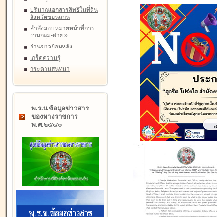
ปริมาณเอกสารสิทธิในที่ดิน
จังหวัดขอนแก่น
คำสั่งมอบหมายหน้าที่การ
งานกลุ่ม-ฝ่าย
»
อ่านข่าวย้อนหลัง
เกร็ดความรู้
กระดานสนทนา
พ.ร.บ.ข้อมูลข่าวสาร
ของทางราชการ
พ.ศ.๒๕๔๐