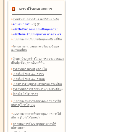
ดาวน์โหลดเอกสาร
>
งานนำเสนอการคุ้มครองที่ดินของรัฐ
>
ควบคุมภายใน
(1)
(2)
>
หนังสือสังการ-แบบประเมินคุณภาพฯ
>
หนังสือขอเชิญประชุมตาม มาตรา ๘ฯ
>
แบบรายงานปรับปรุงข้อมูลทะเบียนที่ดิน
>
โครงการตรวจสอบและปรับปรุงข้อมูล
ทะเบียนที่ดิน
>
สัญญาจ้างลูกจ้างโครงการตรวจสอบและ
ปรับปรุงข้อมูลทะเบียนที่ดิน
>
รายงานการควบคุมภายใน
>
แบบเก็บข้อมูล ๕๗ สาขา
>
แบบเก็บข้อมูล ๕๗ อำเภอ
>
แบบสำรวจปัญหาอุปสรรคของกรมที่ดิน
>
รายงานผลการดำเนินงาน(ประจำเดือน)
>
โปร่งใส ใส่ใจบริการ
>
แบบรายงานการพัฒนาคุณภาพการให้
บริการ(โปร่งใส).zip
>
แบบรายงานการพัฒนาคุณภาพการให้
บริการ (โปร่งใส)(word
)
>
ขยายผลการพัฒนาคุณภาพการให้
บริการ(pdf)