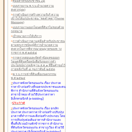
>
คู่มือสำหรับประชาชน Zip
>
แบบรายงาน พ.ร.บ.อำนวยความ
สะดวก(zip)
>
การดำเนินการสร้างความรับรู้ ความ
เข้าใจให้แก่ประชาชน "ชุดคำพูด"(Theme
Massage)
>
แบบรายงานออกโฉนดที่ดินฯไม่ชอบด้วย
กฎหมาย
>
เป้าหมายการให้บริการ
>
การดำเนินการตามคู่มือสำหรับประชาชน
ตามพระราชบัญญัติการอำนวยความ
สะดวกในการพิจารณาอนุญาตของท าง
ราชการ พ.ศ.๒๕๕๘
>
การตรวจสอบและจัดทำข้อมูลขอออก
โฉนดที่ดินหรือหนังสือรับรองการทำ
ประโยชน์จากหลักฐาน ส.ค.๑ ที่ยื่นคำขอไว้
ภายหลังวันที่ ๘ กุมภาพันธ์ ๒๕๕๓
>
พ.ร.บ.การเช่าที่ดินเพื่อเกษตรกรรม
พ.ศ.๒๕๒๔
>
ประกาศจังหวัดขอนแก่น เรื่อง ประกวด
ราคาจ้างก่อสร้างที่จอดรถประชาชนและคน
พิการ สำนักงานที่ดินจังหวัดขอนแก่น
สาขาน้ำพอง
ด้วยวิธีประกวดราคา
)
อิเล็กทรอนิกส์ (e-bidding
-
ประกาศ
>
ประกาศจังหวัดขอนแก่น เรื่อง ยกเลิก
ประกาศ ประกวดราคาจ้างก่อสร้างปรับปรุง
อาคารที่ทำการและสิ่งก่อสร้างประกอบ โดย
การปรับปรุงต่อเติมอาคารสำนักงานและ
พื้นที่บริเวณบ้านพักข้าราชการ สำนักงาน
ที่ดินจังหวัดขอนแก่น สาขาภูเวียง
ด้วยวิธี
)
ประกวดราคาอิเล็กทรอนิกส์ (e-bidding