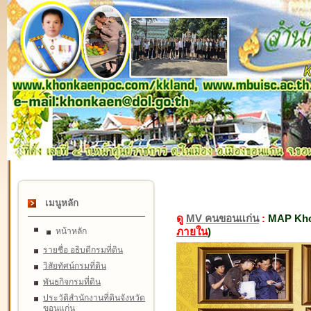
เมนูหลัก
ดู
MV คนขอนแก่น
:
MAP Kho
ภายใน
)
หน้าหลัก
รายชื่อ อธิบดีกรมที่ดิน
วิสัยทัศน์กรมที่ดิน
พันธกิจกรมที่ดิน
ประวัติสำนักงานที่ดินจังหวัด
ขอนแก่น