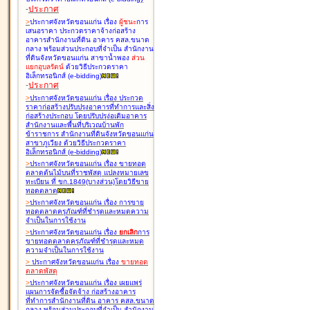
-
ประกาศ
>
ประกาศจังหวัดขอนแก่น เรื่อง
ผู้ชนะ
การ
เสนอราคา ประกวดราคาจ้างก่อสร้าง
อาคารสำนักงานที่ดิน อาคาร คสล.ขนาด
กลาง พร้อมส่วนประกอบที่จำเป็น สำนักงาน
ที่ดินจังหวัดขอนแก่น สาขาน้ำพอง
ส่วน
แยกอุบลรัตน์
ด้วยวิธีประกวดราคา
อิเล็กทรอนิกส์ (e-bidding
)
-
ประกาศ
>
ประกาศจังหวัดขอนแก่น เรื่อง
ประกวด
ราคาก่อสร้างปรับปรุงอาคารที่ทำการและสิ่ง
ก่อสร้างประกอบ โดยปรับปรุง่อเติมอาคาร
สำนักงานและพื้นที่บริเวณบ้านพัก
ข้าราชการ สำนักงานที่ดินจังหวัดขอนแก่น
สาขาภูเวียง ด้วยวิธีประกวดราคา
อิเล็กทรอนิกส์ (e-bidding
)
>
ประกาศจังหวัดขอนแก่น เรื่อง
ขายทอด
ตลาดต้นไม้บนที่ราชพัสดุ แปลงหมายเลข
ทะเบียน ที่ ขก.1849(บางส่วน)โดยวิธีขาย
ทอดตลาด
>
ประกาศจังหวัดขอนแก่น เรื่อง
การขาย
ทอดตลาดครุภัณฑ์ที่ชำรุดและหมดความ
จำเป็นในการใช้งาน
>
ประกาศจังหวัดขอนแก่น เรื่อง
ยกเลิก
การ
ขายทอดตลาดครุภัณฑ์ที่ชำรุดและหมด
ความจำเป็นในการใช้งาน
>
ประกาศจังหวัดขอนแก่น เรื่อง
ขายทอด
ตลาด
พัสดุ
>
ประกาศจังหวัดขอนแก่น เรื่อง
เผยแพร่
แผนการจัดซื้อจัดจ้าง ก่อสร้างอาคาร
ที่ทำการสำนักงานที่ดิน อาคาร คสล.ขนาด
กลาง พร้อมส่วนประกอบที่จำเป็น สำนักงาน