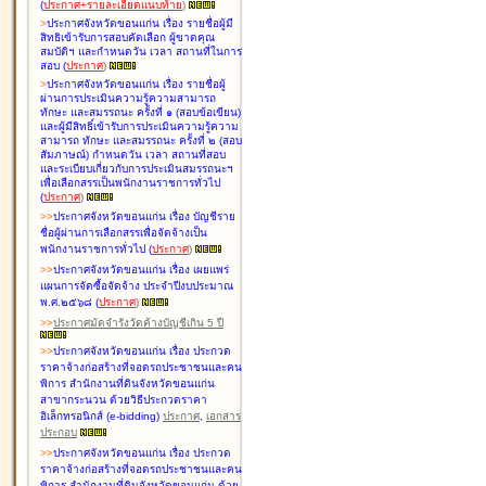
(
ประกาศ+รายละเอียดแนบท้าย
)
>
ประกาศจังหวัดขอนแก่น เรื่อง
รายชื่อผู้มี
สิทธิเข้ารับการสอบคัดเลือก ผู้ขาดคุณ
สมบัติฯ และกำหนดวัน เวลา สถานที่ในการ
สอบ
(
ประกาศ
)
>
ประกาศจังหวัดขอนแก่น เรื่อง
รายชื่อผู้
ผ่านการประเมินความรู้ความสามารถ
ทักษะ และสมรรถนะ ครั้งที่ ๑ (สอบข้อเขียน)
และผู้มีสิทธิ์เข้ารับการประเมินความรู้ความ
สามารถ ทักษะ และสมรรถนะ ครั้งที่ ๒ (สอบ
สัมภาษณ์) กำหนดวัน เวลา สถานที่สอบ
และระเบียบเกี่ยวกับการประเมินสมรรถนะฯ
เพื่อเลือกสรรเป็นพนักงานราชการทั่วไป
(
ประกาศ
)
>
>
ประกาศจังหวัดขอนแก่น เรื่อง
บัญชี
ราย
ชื่อผู้ผ่านการเลือกสรรเพื่อจัดจ้างเป็น
พนักงานราชการทั่วไป
(
ประกาศ
)
>
>
ประกาศจังหวัดขอนแก่น เรื่อง
เผยแพร่
แผนการจัดซื้อจัดจ้าง ประจำปีงบประมาณ
พ.ศ.๒๕๖๘
(
ประกาศ
)
>
>
ประกาศมัดจำรังวัดค้างบัญชีเกิน 5 ปี
>
>
ประกาศจังหวัดขอนแก่น เรื่อง ประกวด
ราคาจ้างก่อสร้างที่จอดรถประชาชนและคน
พิการ สำนักงานที่ดินจังหวัดขอนแก่น
สาขากระนวน ด้วยวิธีประกวดราคา
อิเล็กทรอนิกส์ (e-bidding)
ประกาศ
,
เอกสาร
ประกอบ
>
>
ประกาศจังหวัดขอนแก่น เรื่อง ประกวด
ราคาจ้างก่อสร้างที่จอดรถประชาชนและคน
พิการ สำนักงานที่ดินจังหวัดขอนแก่น ด้วย