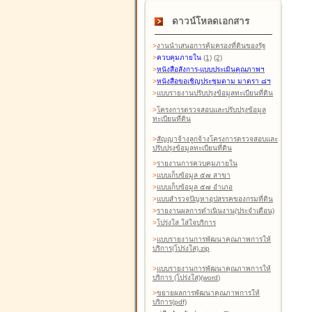
ดาวน์โหลดเอกสาร
>
งานนำเสนอการคุ้มครองที่ดินของรัฐ
>
ควบคุมภายใน
(1)
(2)
>
หนังสือสังการ-แบบประเมินคุณภาพฯ
>
หนังสือขอเชิญประชุมตาม มาตรา ๘ฯ
>
แบบรายงานปรับปรุงข้อมูลทะเบียนที่ดิน
>
โครงการตรวจสอบและปรับปรุงข้อมูล
ทะเบียนที่ดิน
>
สัญญาจ้างลูกจ้างโครงการตรวจสอบและ
ปรับปรุงข้อมูลทะเบียนที่ดิน
>
รายงานการควบคุมภายใน
>
แบบเก็บข้อมูล ๕๗ สาขา
>
แบบเก็บข้อมูล ๕๗ อำเภอ
>
แบบสำรวจปัญหาอุปสรรคของกรมที่ดิน
>
รายงานผลการดำเนินงาน(ประจำเดือน)
>
โปร่งใส ใส่ใจบริการ
>
แบบรายงานการพัฒนาคุณภาพการให้
บริการ(โปร่งใส).zip
>
แบบรายงานการพัฒนาคุณภาพการให้
บริการ (โปร่งใส)(word
)
>
ขยายผลการพัฒนาคุณภาพการให้
บริการ(pdf)