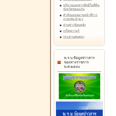
ปริมาณเอกสารสิทธิในที่ดิน
จังหวัดขอนแก่น
คำสั่งมอบหมายหน้าที่การ
งานกลุ่ม-ฝ่าย
»
อ่านข่าวย้อนหลัง
เกร็ดความรู้
กระดานสนทนา
พ.ร.บ.ข้อมูลข่าวสาร
ของทางราชการ
พ.ศ.๒๕๔๐