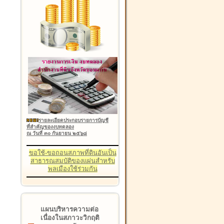
รายละเอียดประกอบรายการบัญชี
ที่สำคัญของงบทดลอง
ณ วันที่ ๓๐ กันยายน ๒๕๖๘
ขอใช้-ขอถอนสภาพที่ดินอันเป็น
สาธารณสมบัติของแผ่นสำหรับ
พลเมืองใช้ร่วมกัน
แผนบริหารความต่อ
เนื่องในสภาวะวิกฤติ