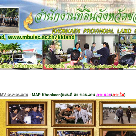
MV คนขอนแก่น
:
MAP Khonkaen(แผนที่ สจ.ขอนแก่น
ภายนอก
/
ภายใน
)