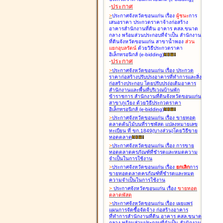
-
ประกาศ
>
ประกาศจังหวัดขอนแก่น เรื่อง
ผู้ชนะ
การ
เสนอราคา ประกวดราคาจ้างก่อสร้าง
อาคารสำนักงานที่ดิน อาคาร คสล.ขนาด
กลาง พร้อมส่วนประกอบที่จำเป็น สำนักงาน
ที่ดินจังหวัดขอนแก่น สาขาน้ำพอง
ส่วน
แยกอุบลรัตน์
ด้วยวิธีประกวดราคา
อิเล็กทรอนิกส์ (e-bidding
)
-
ประกาศ
>
ประกาศจังหวัดขอนแก่น เรื่อง
ประกวด
ราคาก่อสร้างปรับปรุงอาคารที่ทำการและสิ่ง
ก่อสร้างประกอบ โดยปรับปรุง่อเติมอาคาร
สำนักงานและพื้นที่บริเวณบ้านพัก
ข้าราชการ สำนักงานที่ดินจังหวัดขอนแก่น
สาขาภูเวียง ด้วยวิธีประกวดราคา
อิเล็กทรอนิกส์ (e-bidding
)
>
ประกาศจังหวัดขอนแก่น เรื่อง
ขายทอด
ตลาดต้นไม้บนที่ราชพัสดุ แปลงหมายเลข
ทะเบียน ที่ ขก.1849(บางส่วน)โดยวิธีขาย
ทอดตลาด
>
ประกาศจังหวัดขอนแก่น เรื่อง
การขาย
ทอดตลาดครุภัณฑ์ที่ชำรุดและหมดความ
จำเป็นในการใช้งาน
>
ประกาศจังหวัดขอนแก่น เรื่อง
ยกเลิก
การ
ขายทอดตลาดครุภัณฑ์ที่ชำรุดและหมด
ความจำเป็นในการใช้งาน
>
ประกาศจังหวัดขอนแก่น เรื่อง
ขายทอด
ตลาด
พัสดุ
>
ประกาศจังหวัดขอนแก่น เรื่อง
เผยแพร่
แผนการจัดซื้อจัดจ้าง ก่อสร้างอาคาร
ที่ทำการสำนักงานที่ดิน อาคาร คสล.ขนาด
กลาง พร้อมส่วนประกอบที่จำเป็น สำนักงาน