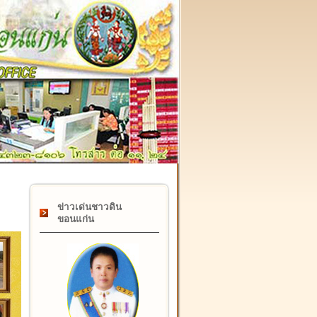
๑๗ กุมภาพันธ์ "วันคล้ายวันสถาปนากรมที่ดิน" ครบรอบ ๑๒๒ ปี
ข่าวเด่นชาวดิน
ขอนแก่น