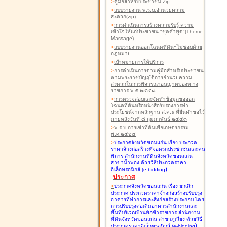
>
คู่มือสำหรับประชาชน Zip
>
แบบรายงาน พ.ร.บ.อำนวยความ
สะดวก(zip)
>
การดำเนินการสร้างความรับรู้ ความ
เข้าใจให้แก่ประชาชน "ชุดคำพูด"(Theme
Massage)
>
แบบรายงานออกโฉนดที่ดินฯไม่ชอบด้วย
กฎหมาย
>
เป้าหมายการให้บริการ
>
การดำเนินการตามคู่มือสำหรับประชาชน
ตามพระราชบัญญัติการอำนวยความ
สะดวกในการพิจารณาอนุญาตของท าง
ราชการ พ.ศ.๒๕๕๘
>
การตรวจสอบและจัดทำข้อมูลขอออก
โฉนดที่ดินหรือหนังสือรับรองการทำ
ประโยชน์จากหลักฐาน ส.ค.๑ ที่ยื่นคำขอไว้
ภายหลังวันที่ ๘ กุมภาพันธ์ ๒๕๕๓
>
พ.ร.บ.การเช่าที่ดินเพื่อเกษตรกรรม
พ.ศ.๒๕๒๔
>
ประกาศจังหวัดขอนแก่น เรื่อง ประกวด
ราคาจ้างก่อสร้างที่จอดรถประชาชนและคน
พิการ สำนักงานที่ดินจังหวัดขอนแก่น
สาขาน้ำพอง
ด้วยวิธีประกวดราคา
)
อิเล็กทรอนิกส์ (e-bidding
-
ประกาศ
>
ประกาศจังหวัดขอนแก่น เรื่อง ยกเลิก
ประกาศ ประกวดราคาจ้างก่อสร้างปรับปรุง
อาคารที่ทำการและสิ่งก่อสร้างประกอบ โดย
การปรับปรุงต่อเติมอาคารสำนักงานและ
พื้นที่บริเวณบ้านพักข้าราชการ สำนักงาน
ที่ดินจังหวัดขอนแก่น สาขาภูเวียง
ด้วยวิธี
)
ประกวดราคาอิเล็กทรอนิกส์ (e-bidding