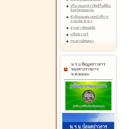
ปริมาณเอกสารสิทธิในที่ดิน
จังหวัดขอนแก่น
คำสั่งมอบหมายหน้าที่การ
งานกลุ่ม-ฝ่าย
»
อ่านข่าวย้อนหลัง
เกร็ดความรู้
กระดานสนทนา
พ.ร.บ.ข้อมูลข่าวสาร
ของทางราชการ
พ.ศ.๒๕๔๐