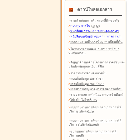
ดาวน์โหลดเอกสาร
>
งานนำเสนอการคุ้มครองที่ดินของรัฐ
>
ควบคุมภายใน
(1)
(2)
>
หนังสือสังการ-แบบประเมินคุณภาพฯ
>
หนังสือขอเชิญประชุมตาม มาตรา ๘ฯ
>
แบบรายงานปรับปรุงข้อมูลทะเบียนที่ดิน
>
โครงการตรวจสอบและปรับปรุงข้อมูล
ทะเบียนที่ดิน
>
สัญญาจ้างลูกจ้างโครงการตรวจสอบและ
ปรับปรุงข้อมูลทะเบียนที่ดิน
>
รายงานการควบคุมภายใน
>
แบบเก็บข้อมูล ๕๗ สาขา
>
แบบเก็บข้อมูล ๕๗ อำเภอ
>
แบบสำรวจปัญหาอุปสรรคของกรมที่ดิน
>
รายงานผลการดำเนินงาน(ประจำเดือน)
>
โปร่งใส ใส่ใจบริการ
>
แบบรายงานการพัฒนาคุณภาพการให้
บริการ(โปร่งใส).zip
>
แบบรายงานการพัฒนาคุณภาพการให้
บริการ (โปร่งใส)(word
)
>
ขยายผลการพัฒนาคุณภาพการให้
บริการ(pdf)