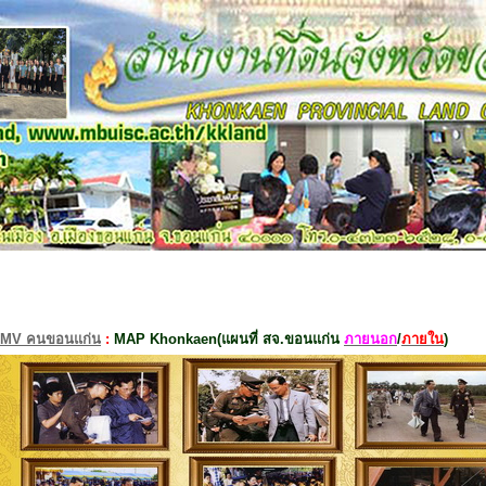
MV คนขอนแก่น
:
MAP Khonkaen(แผนที่ สจ.ขอนแก่น
ภายนอก
/
ภายใน
)