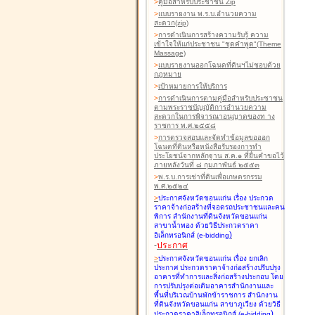
>
คู่มือสำหรับประชาชน Zip
>
แบบรายงาน พ.ร.บ.อำนวยความ
สะดวก(zip)
>
การดำเนินการสร้างความรับรู้ ความ
เข้าใจให้แก่ประชาชน "ชุดคำพูด"(Theme
Massage)
>
แบบรายงานออกโฉนดที่ดินฯไม่ชอบด้วย
กฎหมาย
>
เป้าหมายการให้บริการ
>
การดำเนินการตามคู่มือสำหรับประชาชน
ตามพระราชบัญญัติการอำนวยความ
สะดวกในการพิจารณาอนุญาตของท าง
ราชการ พ.ศ.๒๕๕๘
>
การตรวจสอบและจัดทำข้อมูลขอออก
โฉนดที่ดินหรือหนังสือรับรองการทำ
ประโยชน์จากหลักฐาน ส.ค.๑ ที่ยื่นคำขอไว้
ภายหลังวันที่ ๘ กุมภาพันธ์ ๒๕๕๓
>
พ.ร.บ.การเช่าที่ดินเพื่อเกษตรกรรม
พ.ศ.๒๕๒๔
>
ประกาศจังหวัดขอนแก่น เรื่อง ประกวด
ราคาจ้างก่อสร้างที่จอดรถประชาชนและคน
พิการ สำนักงานที่ดินจังหวัดขอนแก่น
สาขาน้ำพอง
ด้วยวิธีประกวดราคา
)
อิเล็กทรอนิกส์ (e-bidding
-
ประกาศ
>
ประกาศจังหวัดขอนแก่น เรื่อง ยกเลิก
ประกาศ ประกวดราคาจ้างก่อสร้างปรับปรุง
อาคารที่ทำการและสิ่งก่อสร้างประกอบ โดย
การปรับปรุงต่อเติมอาคารสำนักงานและ
พื้นที่บริเวณบ้านพักข้าราชการ สำนักงาน
ที่ดินจังหวัดขอนแก่น สาขาภูเวียง
ด้วยวิธี
)
ประกวดราคาอิเล็กทรอนิกส์ (e-bidding