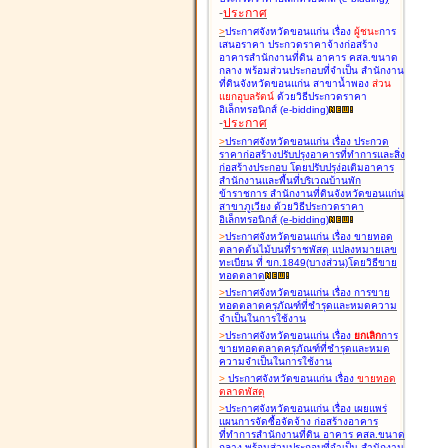
-
ประกาศ
>
ประกาศจังหวัดขอนแก่น เรื่อง
ผู้ชนะ
การ
เสนอราคา ประกวดราคาจ้างก่อสร้าง
อาคารสำนักงานที่ดิน อาคาร คสล.ขนาด
กลาง พร้อมส่วนประกอบที่จำเป็น สำนักงาน
ที่ดินจังหวัดขอนแก่น สาขาน้ำพอง
ส่วน
แยกอุบลรัตน์
ด้วยวิธีประกวดราคา
อิเล็กทรอนิกส์ (e-bidding
)
-
ประกาศ
>
ประกาศจังหวัดขอนแก่น เรื่อง
ประกวด
ราคาก่อสร้างปรับปรุงอาคารที่ทำการและสิ่ง
ก่อสร้างประกอบ โดยปรับปรุง่อเติมอาคาร
สำนักงานและพื้นที่บริเวณบ้านพัก
ข้าราชการ สำนักงานที่ดินจังหวัดขอนแก่น
สาขาภูเวียง ด้วยวิธีประกวดราคา
อิเล็กทรอนิกส์ (e-bidding
)
>
ประกาศจังหวัดขอนแก่น เรื่อง
ขายทอด
ตลาดต้นไม้บนที่ราชพัสดุ แปลงหมายเลข
ทะเบียน ที่ ขก.1849(บางส่วน)โดยวิธีขาย
ทอดตลาด
>
ประกาศจังหวัดขอนแก่น เรื่อง
การขาย
ทอดตลาดครุภัณฑ์ที่ชำรุดและหมดความ
จำเป็นในการใช้งาน
>
ประกาศจังหวัดขอนแก่น เรื่อง
ยกเลิก
การ
ขายทอดตลาดครุภัณฑ์ที่ชำรุดและหมด
ความจำเป็นในการใช้งาน
>
ประกาศจังหวัดขอนแก่น เรื่อง
ขายทอด
ตลาด
พัสดุ
>
ประกาศจังหวัดขอนแก่น เรื่อง
เผยแพร่
แผนการจัดซื้อจัดจ้าง ก่อสร้างอาคาร
ที่ทำการสำนักงานที่ดิน อาคาร คสล.ขนาด
กลาง พร้อมส่วนประกอบที่จำเป็น สำนักงาน