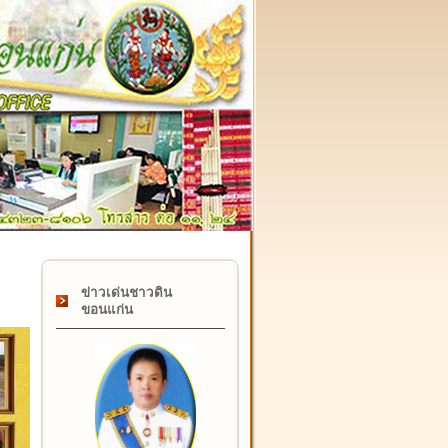
๑๗ กุมภาพันธ์ "วันคล้ายวันสถาปนากรมที่ดิน" ครบรอบ ๑๒๒ ปี
ข่าวเด่นชาวดิน
ขอนแก่น