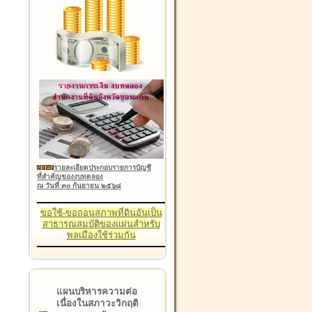
รายละเอียดประกอบรายการบัญชี
ที่สำคัญของงบทดลอง
ณ วันที่ ๓๐ กันยายน ๒๕๖๘
ขอใช้-ขอถอนสภาพที่ดินอันเป็น
สาธารณสมบัติของแผ่นสำหรับ
พลเมืองใช้ร่วมกัน
แผนบริหารความต่อ
เนื่องในสภาวะวิกฤติ