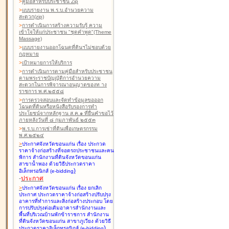
>
คู่มือสำหรับประชาชน Zip
>
แบบรายงาน พ.ร.บ.อำนวยความ
สะดวก(zip)
>
การดำเนินการสร้างความรับรู้ ความ
เข้าใจให้แก่ประชาชน "ชุดคำพูด"(Theme
Massage)
>
แบบรายงานออกโฉนดที่ดินฯไม่ชอบด้วย
กฎหมาย
>
เป้าหมายการให้บริการ
>
การดำเนินการตามคู่มือสำหรับประชาชน
ตามพระราชบัญญัติการอำนวยความ
สะดวกในการพิจารณาอนุญาตของท าง
ราชการ พ.ศ.๒๕๕๘
>
การตรวจสอบและจัดทำข้อมูลขอออก
โฉนดที่ดินหรือหนังสือรับรองการทำ
ประโยชน์จากหลักฐาน ส.ค.๑ ที่ยื่นคำขอไว้
ภายหลังวันที่ ๘ กุมภาพันธ์ ๒๕๕๓
>
พ.ร.บ.การเช่าที่ดินเพื่อเกษตรกรรม
พ.ศ.๒๕๒๔
>
ประกาศจังหวัดขอนแก่น เรื่อง ประกวด
ราคาจ้างก่อสร้างที่จอดรถประชาชนและคน
พิการ สำนักงานที่ดินจังหวัดขอนแก่น
สาขาน้ำพอง
ด้วยวิธีประกวดราคา
)
อิเล็กทรอนิกส์ (e-bidding
-
ประกาศ
>
ประกาศจังหวัดขอนแก่น เรื่อง ยกเลิก
ประกาศ ประกวดราคาจ้างก่อสร้างปรับปรุง
อาคารที่ทำการและสิ่งก่อสร้างประกอบ โดย
การปรับปรุงต่อเติมอาคารสำนักงานและ
พื้นที่บริเวณบ้านพักข้าราชการ สำนักงาน
ที่ดินจังหวัดขอนแก่น สาขาภูเวียง
ด้วยวิธี
)
ประกวดราคาอิเล็กทรอนิกส์ (e-bidding