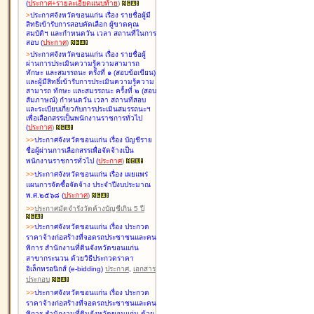
(
ประกาศ+รายละเอียดแนบท้าย
)
>
ประกาศจังหวัดขอนแก่น เรื่อง
รายชื่อผู้มี
สิทธิเข้ารับการสอบคัดเลือก ผู้ขาดคุณ
สมบัติฯ และกำหนดวัน เวลา สถานที่ในการ
สอบ
(
ประกาศ
)
>
ประกาศจังหวัดขอนแก่น เรื่อง
รายชื่อผู้
ผ่านการประเมินความรู้ความสามารถ
ทักษะ และสมรรถนะ ครั้งที่ ๑ (สอบข้อเขียน)
และผู้มีสิทธิ์เข้ารับการประเมินความรู้ความ
สามารถ ทักษะ และสมรรถนะ ครั้งที่ ๒ (สอบ
สัมภาษณ์) กำหนดวัน เวลา สถานที่สอบ
และระเบียบเกี่ยวกับการประเมินสมรรถนะฯ
เพื่อเลือกสรรเป็นพนักงานราชการทั่วไป
(
ประกาศ
)
>
>
ประกาศจังหวัดขอนแก่น เรื่อง
บัญชี
ราย
ชื่อผู้ผ่านการเลือกสรรเพื่อจัดจ้างเป็น
พนักงานราชการทั่วไป
(
ประกาศ
)
>
>
ประกาศจังหวัดขอนแก่น เรื่อง
เผยแพร่
แผนการจัดซื้อจัดจ้าง ประจำปีงบประมาณ
พ.ศ.๒๕๖๘
(
ประกาศ
)
>
>
ประกาศมัดจำรังวัดค้างบัญชีเกิน 5 ปี
>
>
ประกาศจังหวัดขอนแก่น เรื่อง ประกวด
ราคาจ้างก่อสร้างที่จอดรถประชาชนและคน
พิการ สำนักงานที่ดินจังหวัดขอนแก่น
สาขากระนวน ด้วยวิธีประกวดราคา
อิเล็กทรอนิกส์ (e-bidding)
ประกาศ
,
เอกสาร
ประกอบ
>
>
ประกาศจังหวัดขอนแก่น เรื่อง ประกวด
ราคาจ้างก่อสร้างที่จอดรถประชาชนและคน
พิการ สำนักงานที่ดินจังหวัดขอนแก่น ด้วย