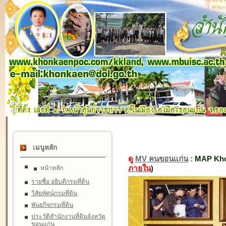
เมนูหลัก
ดู
MV คนขอนแก่น
:
MAP Kho
ภายใน
)
หน้าหลัก
รายชื่อ อธิบดีกรมที่ดิน
วิสัยทัศน์กรมที่ดิน
พันธกิจกรมที่ดิน
ประวัติสำนักงานที่ดินจังหวัด
ขอนแก่น