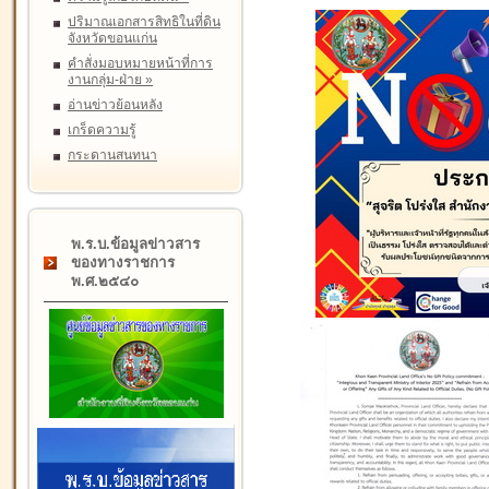
ปริมาณเอกสารสิทธิในที่ดิน
จังหวัดขอนแก่น
คำสั่งมอบหมายหน้าที่การ
งานกลุ่ม-ฝ่าย
»
อ่านข่าวย้อนหลัง
เกร็ดความรู้
กระดานสนทนา
พ.ร.บ.ข้อมูลข่าวสาร
ของทางราชการ
พ.ศ.๒๕๔๐