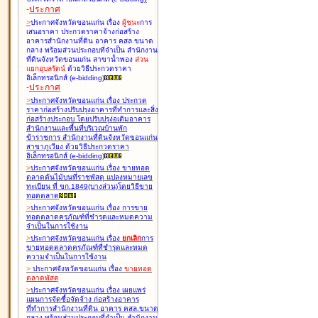
-
ประกาศ
>
ประกาศจังหวัดขอนแก่น เรื่อง
ผู้ชนะ
การ
เสนอราคา ประกวดราคาจ้างก่อสร้าง
อาคารสำนักงานที่ดิน อาคาร คสล.ขนาด
กลาง พร้อมส่วนประกอบที่จำเป็น สำนักงาน
ที่ดินจังหวัดขอนแก่น สาขาน้ำพอง
ส่วน
แยกอุบลรัตน์
ด้วยวิธีประกวดราคา
อิเล็กทรอนิกส์ (e-bidding
)
-
ประกาศ
>
ประกาศจังหวัดขอนแก่น เรื่อง
ประกวด
ราคาก่อสร้างปรับปรุงอาคารที่ทำการและสิ่ง
ก่อสร้างประกอบ โดยปรับปรุง่อเติมอาคาร
สำนักงานและพื้นที่บริเวณบ้านพัก
ข้าราชการ สำนักงานที่ดินจังหวัดขอนแก่น
สาขาภูเวียง ด้วยวิธีประกวดราคา
อิเล็กทรอนิกส์ (e-bidding
)
>
ประกาศจังหวัดขอนแก่น เรื่อง
ขายทอด
ตลาดต้นไม้บนที่ราชพัสดุ แปลงหมายเลข
ทะเบียน ที่ ขก.1849(บางส่วน)โดยวิธีขาย
ทอดตลาด
>
ประกาศจังหวัดขอนแก่น เรื่อง
การขาย
ทอดตลาดครุภัณฑ์ที่ชำรุดและหมดความ
จำเป็นในการใช้งาน
>
ประกาศจังหวัดขอนแก่น เรื่อง
ยกเลิก
การ
ขายทอดตลาดครุภัณฑ์ที่ชำรุดและหมด
ความจำเป็นในการใช้งาน
>
ประกาศจังหวัดขอนแก่น เรื่อง
ขายทอด
ตลาด
พัสดุ
>
ประกาศจังหวัดขอนแก่น เรื่อง
เผยแพร่
แผนการจัดซื้อจัดจ้าง ก่อสร้างอาคาร
ที่ทำการสำนักงานที่ดิน อาคาร คสล.ขนาด
กลาง พร้อมส่วนประกอบที่จำเป็น สำนักงาน