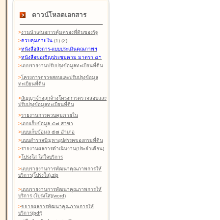
ดาวน์โหลดเอกสาร
>
งานนำเสนอการคุ้มครองที่ดินของรัฐ
>
ควบคุมภายใน
(1)
(2)
>
หนังสือสังการ-แบบประเมินคุณภาพฯ
>
หนังสือขอเชิญประชุมตาม มาตรา ๘ฯ
>
แบบรายงานปรับปรุงข้อมูลทะเบียนที่ดิน
>
โครงการตรวจสอบและปรับปรุงข้อมูล
ทะเบียนที่ดิน
>
สัญญาจ้างลูกจ้างโครงการตรวจสอบและ
ปรับปรุงข้อมูลทะเบียนที่ดิน
>
รายงานการควบคุมภายใน
>
แบบเก็บข้อมูล ๕๗ สาขา
>
แบบเก็บข้อมูล ๕๗ อำเภอ
>
แบบสำรวจปัญหาอุปสรรคของกรมที่ดิน
>
รายงานผลการดำเนินงาน(ประจำเดือน)
>
โปร่งใส ใส่ใจบริการ
>
แบบรายงานการพัฒนาคุณภาพการให้
บริการ(โปร่งใส).zip
>
แบบรายงานการพัฒนาคุณภาพการให้
บริการ (โปร่งใส)(word
)
>
ขยายผลการพัฒนาคุณภาพการให้
บริการ(pdf)