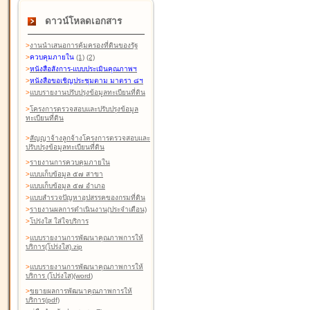
ดาวน์โหลดเอกสาร
>
งานนำเสนอการคุ้มครองที่ดินของรัฐ
>
ควบคุมภายใน
(1)
(2)
>
หนังสือสังการ-แบบประเมินคุณภาพฯ
>
หนังสือขอเชิญประชุมตาม มาตรา ๘ฯ
>
แบบรายงานปรับปรุงข้อมูลทะเบียนที่ดิน
>
โครงการตรวจสอบและปรับปรุงข้อมูล
ทะเบียนที่ดิน
>
สัญญาจ้างลูกจ้างโครงการตรวจสอบและ
ปรับปรุงข้อมูลทะเบียนที่ดิน
>
รายงานการควบคุมภายใน
>
แบบเก็บข้อมูล ๕๗ สาขา
>
แบบเก็บข้อมูล ๕๗ อำเภอ
>
แบบสำรวจปัญหาอุปสรรคของกรมที่ดิน
>
รายงานผลการดำเนินงาน(ประจำเดือน)
>
โปร่งใส ใส่ใจบริการ
>
แบบรายงานการพัฒนาคุณภาพการให้
บริการ(โปร่งใส).zip
>
แบบรายงานการพัฒนาคุณภาพการให้
บริการ (โปร่งใส)(word
)
>
ขยายผลการพัฒนาคุณภาพการให้
บริการ(pdf)