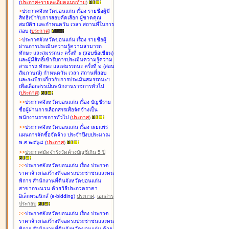
(
ประกาศ+รายละเอียดแนบท้าย
)
>
ประกาศจังหวัดขอนแก่น เรื่อง
รายชื่อผู้มี
สิทธิเข้ารับการสอบคัดเลือก ผู้ขาดคุณ
สมบัติฯ และกำหนดวัน เวลา สถานที่ในการ
สอบ
(
ประกาศ
)
>
ประกาศจังหวัดขอนแก่น เรื่อง
รายชื่อผู้
ผ่านการประเมินความรู้ความสามารถ
ทักษะ และสมรรถนะ ครั้งที่ ๑ (สอบข้อเขียน)
และผู้มีสิทธิ์เข้ารับการประเมินความรู้ความ
สามารถ ทักษะ และสมรรถนะ ครั้งที่ ๒ (สอบ
สัมภาษณ์) กำหนดวัน เวลา สถานที่สอบ
และระเบียบเกี่ยวกับการประเมินสมรรถนะฯ
เพื่อเลือกสรรเป็นพนักงานราชการทั่วไป
(
ประกาศ
)
>
>
ประกาศจังหวัดขอนแก่น เรื่อง
บัญชี
ราย
ชื่อผู้ผ่านการเลือกสรรเพื่อจัดจ้างเป็น
พนักงานราชการทั่วไป
(
ประกาศ
)
>
>
ประกาศจังหวัดขอนแก่น เรื่อง
เผยแพร่
แผนการจัดซื้อจัดจ้าง ประจำปีงบประมาณ
พ.ศ.๒๕๖๘
(
ประกาศ
)
>
>
ประกาศมัดจำรังวัดค้างบัญชีเกิน 5 ปี
>
>
ประกาศจังหวัดขอนแก่น เรื่อง ประกวด
ราคาจ้างก่อสร้างที่จอดรถประชาชนและคน
พิการ สำนักงานที่ดินจังหวัดขอนแก่น
สาขากระนวน ด้วยวิธีประกวดราคา
อิเล็กทรอนิกส์ (e-bidding)
ประกาศ
,
เอกสาร
ประกอบ
>
>
ประกาศจังหวัดขอนแก่น เรื่อง ประกวด
ราคาจ้างก่อสร้างที่จอดรถประชาชนและคน
พิการ สำนักงานที่ดินจังหวัดขอนแก่น ด้วย