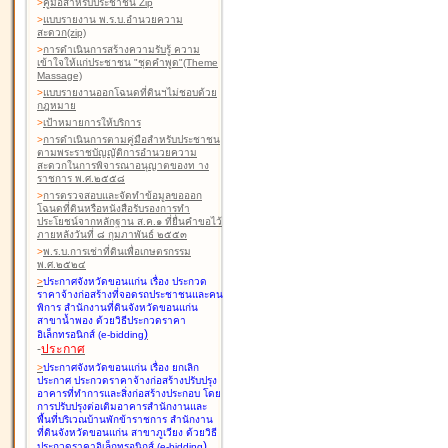
>
คู่มือสำหรับประชาชน Zip
>
แบบรายงาน พ.ร.บ.อำนวยความ
สะดวก(zip)
>
การดำเนินการสร้างความรับรู้ ความ
เข้าใจให้แก่ประชาชน "ชุดคำพูด"(Theme
Massage)
>
แบบรายงานออกโฉนดที่ดินฯไม่ชอบด้วย
กฎหมาย
>
เป้าหมายการให้บริการ
>
การดำเนินการตามคู่มือสำหรับประชาชน
ตามพระราชบัญญัติการอำนวยความ
สะดวกในการพิจารณาอนุญาตของท าง
ราชการ พ.ศ.๒๕๕๘
>
การตรวจสอบและจัดทำข้อมูลขอออก
โฉนดที่ดินหรือหนังสือรับรองการทำ
ประโยชน์จากหลักฐาน ส.ค.๑ ที่ยื่นคำขอไว้
ภายหลังวันที่ ๘ กุมภาพันธ์ ๒๕๕๓
>
พ.ร.บ.การเช่าที่ดินเพื่อเกษตรกรรม
พ.ศ.๒๕๒๔
>
ประกาศจังหวัดขอนแก่น เรื่อง ประกวด
ราคาจ้างก่อสร้างที่จอดรถประชาชนและคน
พิการ สำนักงานที่ดินจังหวัดขอนแก่น
สาขาน้ำพอง
ด้วยวิธีประกวดราคา
)
อิเล็กทรอนิกส์ (e-bidding
-
ประกาศ
>
ประกาศจังหวัดขอนแก่น เรื่อง ยกเลิก
ประกาศ ประกวดราคาจ้างก่อสร้างปรับปรุง
อาคารที่ทำการและสิ่งก่อสร้างประกอบ โดย
การปรับปรุงต่อเติมอาคารสำนักงานและ
พื้นที่บริเวณบ้านพักข้าราชการ สำนักงาน
ที่ดินจังหวัดขอนแก่น สาขาภูเวียง
ด้วยวิธี
)
ประกวดราคาอิเล็กทรอนิกส์ (e-bidding