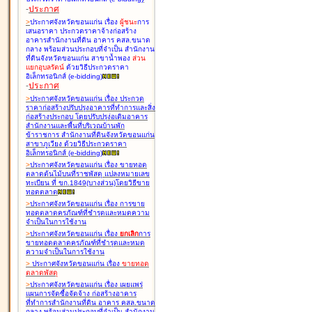
-
ประกาศ
>
ประกาศจังหวัดขอนแก่น เรื่อง
ผู้ชนะ
การ
เสนอราคา ประกวดราคาจ้างก่อสร้าง
อาคารสำนักงานที่ดิน อาคาร คสล.ขนาด
กลาง พร้อมส่วนประกอบที่จำเป็น สำนักงาน
ที่ดินจังหวัดขอนแก่น สาขาน้ำพอง
ส่วน
แยกอุบลรัตน์
ด้วยวิธีประกวดราคา
อิเล็กทรอนิกส์ (e-bidding
)
-
ประกาศ
>
ประกาศจังหวัดขอนแก่น เรื่อง
ประกวด
ราคาก่อสร้างปรับปรุงอาคารที่ทำการและสิ่ง
ก่อสร้างประกอบ โดยปรับปรุง่อเติมอาคาร
สำนักงานและพื้นที่บริเวณบ้านพัก
ข้าราชการ สำนักงานที่ดินจังหวัดขอนแก่น
สาขาภูเวียง ด้วยวิธีประกวดราคา
อิเล็กทรอนิกส์ (e-bidding
)
>
ประกาศจังหวัดขอนแก่น เรื่อง
ขายทอด
ตลาดต้นไม้บนที่ราชพัสดุ แปลงหมายเลข
ทะเบียน ที่ ขก.1849(บางส่วน)โดยวิธีขาย
ทอดตลาด
>
ประกาศจังหวัดขอนแก่น เรื่อง
การขาย
ทอดตลาดครุภัณฑ์ที่ชำรุดและหมดความ
จำเป็นในการใช้งาน
>
ประกาศจังหวัดขอนแก่น เรื่อง
ยกเลิก
การ
ขายทอดตลาดครุภัณฑ์ที่ชำรุดและหมด
ความจำเป็นในการใช้งาน
>
ประกาศจังหวัดขอนแก่น เรื่อง
ขายทอด
ตลาด
พัสดุ
>
ประกาศจังหวัดขอนแก่น เรื่อง
เผยแพร่
แผนการจัดซื้อจัดจ้าง ก่อสร้างอาคาร
ที่ทำการสำนักงานที่ดิน อาคาร คสล.ขนาด
กลาง พร้อมส่วนประกอบที่จำเป็น สำนักงาน