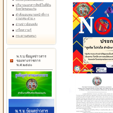
ปริมาณเอกสารสิทธิในที่ดิน
จังหวัดขอนแก่น
คำสั่งมอบหมายหน้าที่การ
งานกลุ่ม-ฝ่าย
»
อ่านข่าวย้อนหลัง
เกร็ดความรู้
กระดานสนทนา
พ.ร.บ.ข้อมูลข่าวสาร
ของทางราชการ
พ.ศ.๒๕๔๐