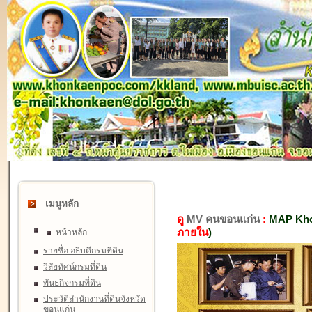
เมนูหลัก
ดู
MV คนขอนแก่น
:
MAP Kho
ภายใน
)
หน้าหลัก
รายชื่อ อธิบดีกรมที่ดิน
วิสัยทัศน์กรมที่ดิน
พันธกิจกรมที่ดิน
ประวัติสำนักงานที่ดินจังหวัด
ขอนแก่น