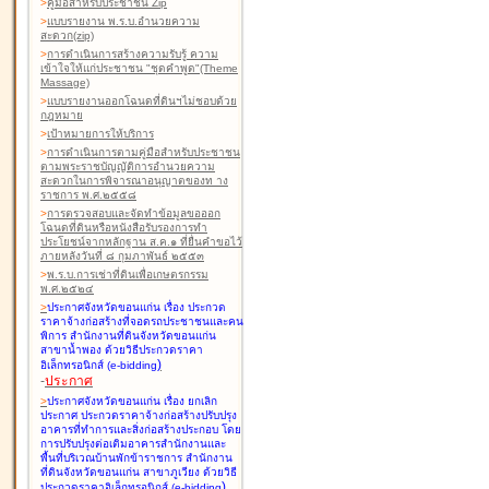
>
คู่มือสำหรับประชาชน Zip
>
แบบรายงาน พ.ร.บ.อำนวยความ
สะดวก(zip)
>
การดำเนินการสร้างความรับรู้ ความ
เข้าใจให้แก่ประชาชน "ชุดคำพูด"(Theme
Massage)
>
แบบรายงานออกโฉนดที่ดินฯไม่ชอบด้วย
กฎหมาย
>
เป้าหมายการให้บริการ
>
การดำเนินการตามคู่มือสำหรับประชาชน
ตามพระราชบัญญัติการอำนวยความ
สะดวกในการพิจารณาอนุญาตของท าง
ราชการ พ.ศ.๒๕๕๘
>
การตรวจสอบและจัดทำข้อมูลขอออก
โฉนดที่ดินหรือหนังสือรับรองการทำ
ประโยชน์จากหลักฐาน ส.ค.๑ ที่ยื่นคำขอไว้
ภายหลังวันที่ ๘ กุมภาพันธ์ ๒๕๕๓
>
พ.ร.บ.การเช่าที่ดินเพื่อเกษตรกรรม
พ.ศ.๒๕๒๔
>
ประกาศจังหวัดขอนแก่น เรื่อง ประกวด
ราคาจ้างก่อสร้างที่จอดรถประชาชนและคน
พิการ สำนักงานที่ดินจังหวัดขอนแก่น
สาขาน้ำพอง
ด้วยวิธีประกวดราคา
)
อิเล็กทรอนิกส์ (e-bidding
-
ประกาศ
>
ประกาศจังหวัดขอนแก่น เรื่อง ยกเลิก
ประกาศ ประกวดราคาจ้างก่อสร้างปรับปรุง
อาคารที่ทำการและสิ่งก่อสร้างประกอบ โดย
การปรับปรุงต่อเติมอาคารสำนักงานและ
พื้นที่บริเวณบ้านพักข้าราชการ สำนักงาน
ที่ดินจังหวัดขอนแก่น สาขาภูเวียง
ด้วยวิธี
)
ประกวดราคาอิเล็กทรอนิกส์ (e-bidding