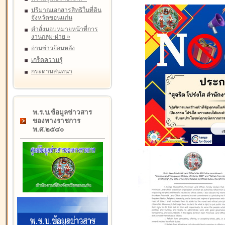
ปริมาณเอกสารสิทธิในที่ดิน
จังหวัดขอนแก่น
คำสั่งมอบหมายหน้าที่การ
งานกลุ่ม-ฝ่าย
»
อ่านข่าวย้อนหลัง
เกร็ดความรู้
กระดานสนทนา
พ.ร.บ.ข้อมูลข่าวสาร
ของทางราชการ
พ.ศ.๒๕๔๐