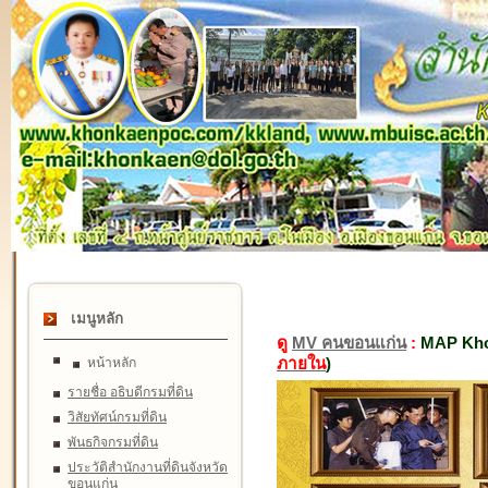
เมนูหลัก
ดู
MV คนขอนแก่น
:
MAP Kho
ภายใน
)
หน้าหลัก
รายชื่อ อธิบดีกรมที่ดิน
วิสัยทัศน์กรมที่ดิน
พันธกิจกรมที่ดิน
ประวัติสำนักงานที่ดินจังหวัด
ขอนแก่น