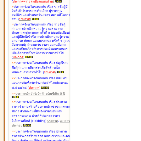
(
ประกาศ+รายละเอียดแนบท้าย
)
>
ประกาศจังหวัดขอนแก่น เรื่อง
รายชื่อผู้มี
สิทธิเข้ารับการสอบคัดเลือก ผู้ขาดคุณ
สมบัติฯ และกำหนดวัน เวลา สถานที่ในการ
สอบ
(
ประกาศ
)
>
ประกาศจังหวัดขอนแก่น เรื่อง
รายชื่อผู้
ผ่านการประเมินความรู้ความสามารถ
ทักษะ และสมรรถนะ ครั้งที่ ๑ (สอบข้อเขียน)
และผู้มีสิทธิ์เข้ารับการประเมินความรู้ความ
สามารถ ทักษะ และสมรรถนะ ครั้งที่ ๒ (สอบ
สัมภาษณ์) กำหนดวัน เวลา สถานที่สอบ
และระเบียบเกี่ยวกับการประเมินสมรรถนะฯ
เพื่อเลือกสรรเป็นพนักงานราชการทั่วไป
(
ประกาศ
)
>
>
ประกาศจังหวัดขอนแก่น เรื่อง
บัญชี
ราย
ชื่อผู้ผ่านการเลือกสรรเพื่อจัดจ้างเป็น
พนักงานราชการทั่วไป
(
ประกาศ
)
>
>
ประกาศจังหวัดขอนแก่น เรื่อง
เผยแพร่
แผนการจัดซื้อจัดจ้าง ประจำปีงบประมาณ
พ.ศ.๒๕๖๘
(
ประกาศ
)
>
>
ประกาศมัดจำรังวัดค้างบัญชีเกิน 5 ปี
>
>
ประกาศจังหวัดขอนแก่น เรื่อง ประกวด
ราคาจ้างก่อสร้างที่จอดรถประชาชนและคน
พิการ สำนักงานที่ดินจังหวัดขอนแก่น
สาขากระนวน ด้วยวิธีประกวดราคา
อิเล็กทรอนิกส์ (e-bidding)
ประกาศ
,
เอกสาร
ประกอบ
>
>
ประกาศจังหวัดขอนแก่น เรื่อง ประกวด
ราคาจ้างก่อสร้างที่จอดรถประชาชนและคน
พิการ สำนักงานที่ดินจังหวัดขอนแก่น ด้วย