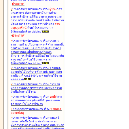
-
ประกาศ
>
ประกาศจังหวัดขอนแก่น เรื่อง
ผู้ชนะ
การ
เสนอราคา ประกวดราคาจ้างก่อสร้าง
อาคารสำนักงานที่ดิน อาคาร คสล.ขนาด
กลาง พร้อมส่วนประกอบที่จำเป็น สำนักงาน
ที่ดินจังหวัดขอนแก่น สาขาน้ำพอง
ส่วน
แยกอุบลรัตน์
ด้วยวิธีประกวดราคา
อิเล็กทรอนิกส์ (e-bidding
)
-
ประกาศ
>
ประกาศจังหวัดขอนแก่น เรื่อง
ประกวด
ราคาก่อสร้างปรับปรุงอาคารที่ทำการและสิ่ง
ก่อสร้างประกอบ โดยปรับปรุง่อเติมอาคาร
สำนักงานและพื้นที่บริเวณบ้านพัก
ข้าราชการ สำนักงานที่ดินจังหวัดขอนแก่น
สาขาภูเวียง ด้วยวิธีประกวดราคา
อิเล็กทรอนิกส์ (e-bidding
)
>
ประกาศจังหวัดขอนแก่น เรื่อง
ขายทอด
ตลาดต้นไม้บนที่ราชพัสดุ แปลงหมายเลข
ทะเบียน ที่ ขก.1849(บางส่วน)โดยวิธีขาย
ทอดตลาด
>
ประกาศจังหวัดขอนแก่น เรื่อง
การขาย
ทอดตลาดครุภัณฑ์ที่ชำรุดและหมดความ
จำเป็นในการใช้งาน
>
ประกาศจังหวัดขอนแก่น เรื่อง
ยกเลิก
การ
ขายทอดตลาดครุภัณฑ์ที่ชำรุดและหมด
ความจำเป็นในการใช้งาน
>
ประกาศจังหวัดขอนแก่น เรื่อง
ขายทอด
ตลาด
พัสดุ
>
ประกาศจังหวัดขอนแก่น เรื่อง
เผยแพร่
แผนการจัดซื้อจัดจ้าง ก่อสร้างอาคาร
ที่ทำการสำนักงานที่ดิน อาคาร คสล.ขนาด
กลาง พร้อมส่วนประกอบที่จำเป็น สำนักงาน