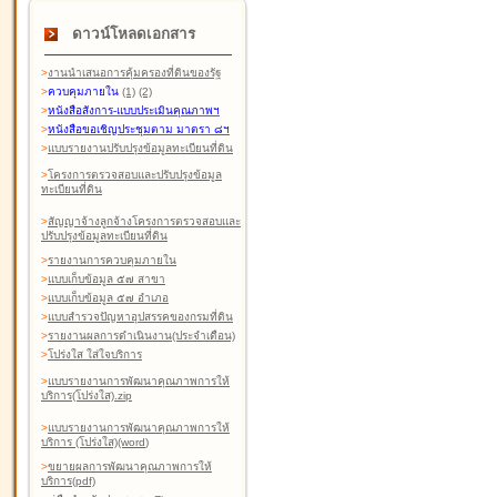
ดาวน์โหลดเอกสาร
>
งานนำเสนอการคุ้มครองที่ดินของรัฐ
>
ควบคุมภายใน
(1)
(2)
>
หนังสือสังการ-แบบประเมินคุณภาพฯ
>
หนังสือขอเชิญประชุมตาม มาตรา ๘ฯ
>
แบบรายงานปรับปรุงข้อมูลทะเบียนที่ดิน
>
โครงการตรวจสอบและปรับปรุงข้อมูล
ทะเบียนที่ดิน
>
สัญญาจ้างลูกจ้างโครงการตรวจสอบและ
ปรับปรุงข้อมูลทะเบียนที่ดิน
>
รายงานการควบคุมภายใน
>
แบบเก็บข้อมูล ๕๗ สาขา
>
แบบเก็บข้อมูล ๕๗ อำเภอ
>
แบบสำรวจปัญหาอุปสรรคของกรมที่ดิน
>
รายงานผลการดำเนินงาน(ประจำเดือน)
>
โปร่งใส ใส่ใจบริการ
>
แบบรายงานการพัฒนาคุณภาพการให้
บริการ(โปร่งใส).zip
>
แบบรายงานการพัฒนาคุณภาพการให้
บริการ (โปร่งใส)(word
)
>
ขยายผลการพัฒนาคุณภาพการให้
บริการ(pdf)