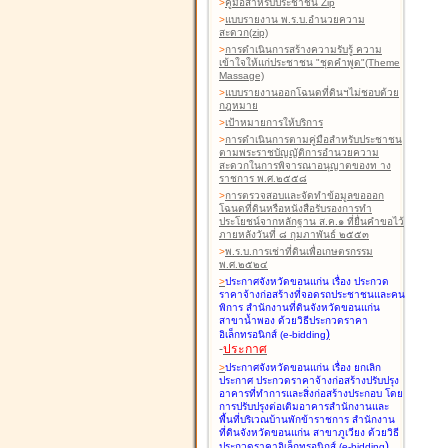
>
คู่มือสำหรับประชาชน Zip
>
แบบรายงาน พ.ร.บ.อำนวยความ
สะดวก(zip)
>
การดำเนินการสร้างความรับรู้ ความ
เข้าใจให้แก่ประชาชน "ชุดคำพูด"(Theme
Massage)
>
แบบรายงานออกโฉนดที่ดินฯไม่ชอบด้วย
กฎหมาย
>
เป้าหมายการให้บริการ
>
การดำเนินการตามคู่มือสำหรับประชาชน
ตามพระราชบัญญัติการอำนวยความ
สะดวกในการพิจารณาอนุญาตของท าง
ราชการ พ.ศ.๒๕๕๘
>
การตรวจสอบและจัดทำข้อมูลขอออก
โฉนดที่ดินหรือหนังสือรับรองการทำ
ประโยชน์จากหลักฐาน ส.ค.๑ ที่ยื่นคำขอไว้
ภายหลังวันที่ ๘ กุมภาพันธ์ ๒๕๕๓
>
พ.ร.บ.การเช่าที่ดินเพื่อเกษตรกรรม
พ.ศ.๒๕๒๔
>
ประกาศจังหวัดขอนแก่น เรื่อง ประกวด
ราคาจ้างก่อสร้างที่จอดรถประชาชนและคน
พิการ สำนักงานที่ดินจังหวัดขอนแก่น
สาขาน้ำพอง
ด้วยวิธีประกวดราคา
)
อิเล็กทรอนิกส์ (e-bidding
-
ประกาศ
>
ประกาศจังหวัดขอนแก่น เรื่อง ยกเลิก
ประกาศ ประกวดราคาจ้างก่อสร้างปรับปรุง
อาคารที่ทำการและสิ่งก่อสร้างประกอบ โดย
การปรับปรุงต่อเติมอาคารสำนักงานและ
พื้นที่บริเวณบ้านพักข้าราชการ สำนักงาน
ที่ดินจังหวัดขอนแก่น สาขาภูเวียง
ด้วยวิธี
)
ประกวดราคาอิเล็กทรอนิกส์ (e-bidding