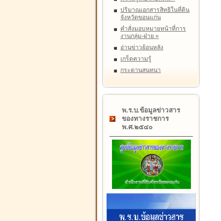
ปริมาณเอกสารสิทธิในที่ดิน
จังหวัดขอนแก่น
คำสั่งมอบหมายหน้าที่การ
งานกลุ่ม-ฝ่าย
»
อ่านข่าวย้อนหลัง
เกร็ดความรู้
กระดานสนทนา
พ.ร.บ.ข้อมูลข่าวสาร
ของทางราชการ
พ.ศ.๒๕๔๐