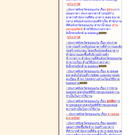
-
ประกาศ
>
ประกาศจังหวัดขอนแก่น เรื่อง
ผู้ชนะ
การ
เสนอราคา ประกวดราคาจ้างก่อสร้าง
อาคารสำนักงานที่ดิน อาคาร คสล.ขนาด
กลาง พร้อมส่วนประกอบที่จำเป็น สำนักงาน
ที่ดินจังหวัดขอนแก่น สาขาน้ำพอง
ส่วน
แยกอุบลรัตน์
ด้วยวิธีประกวดราคา
อิเล็กทรอนิกส์ (e-bidding
)
-
ประกาศ
>
ประกาศจังหวัดขอนแก่น เรื่อง
ประกวด
ราคาก่อสร้างปรับปรุงอาคารที่ทำการและสิ่ง
ก่อสร้างประกอบ โดยปรับปรุง่อเติมอาคาร
สำนักงานและพื้นที่บริเวณบ้านพัก
ข้าราชการ สำนักงานที่ดินจังหวัดขอนแก่น
สาขาภูเวียง ด้วยวิธีประกวดราคา
อิเล็กทรอนิกส์ (e-bidding
)
>
ประกาศจังหวัดขอนแก่น เรื่อง
ขายทอด
ตลาดต้นไม้บนที่ราชพัสดุ แปลงหมายเลข
ทะเบียน ที่ ขก.1849(บางส่วน)โดยวิธีขาย
ทอดตลาด
>
ประกาศจังหวัดขอนแก่น เรื่อง
การขาย
ทอดตลาดครุภัณฑ์ที่ชำรุดและหมดความ
จำเป็นในการใช้งาน
>
ประกาศจังหวัดขอนแก่น เรื่อง
ยกเลิก
การ
ขายทอดตลาดครุภัณฑ์ที่ชำรุดและหมด
ความจำเป็นในการใช้งาน
>
ประกาศจังหวัดขอนแก่น เรื่อง
ขายทอด
ตลาด
พัสดุ
>
ประกาศจังหวัดขอนแก่น เรื่อง
เผยแพร่
แผนการจัดซื้อจัดจ้าง ก่อสร้างอาคาร
ที่ทำการสำนักงานที่ดิน อาคาร คสล.ขนาด
กลาง พร้อมส่วนประกอบที่จำเป็น สำนักงาน