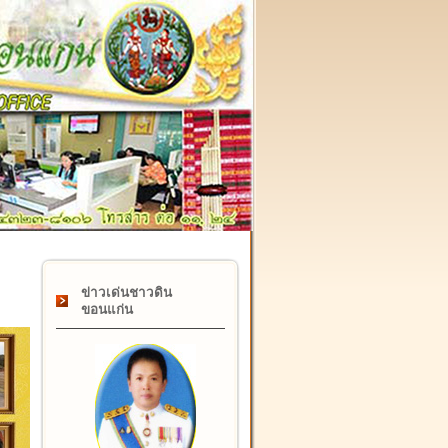
๑๗ กุมภาพันธ์ "วันคล้ายวันสถาปนากรมที่ดิน" ครบรอบ ๑๒๒ ปี
ข่าวเด่นชาวดิน
ขอนแก่น