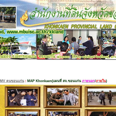
MV คนขอนแก่น
:
MAP Khonkaen(แผนที่ สจ.ขอนแก่น
ภายนอก
/
ภายใน
)