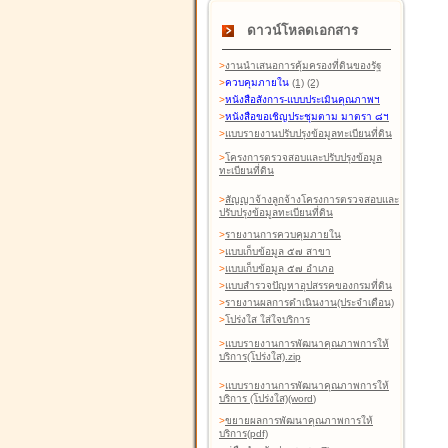
ดาวน์โหลดเอกสาร
>
งานนำเสนอการคุ้มครองที่ดินของรัฐ
>
ควบคุมภายใน
(1)
(2)
>
หนังสือสังการ-แบบประเมินคุณภาพฯ
>
หนังสือขอเชิญประชุมตาม มาตรา ๘ฯ
>
แบบรายงานปรับปรุงข้อมูลทะเบียนที่ดิน
>
โครงการตรวจสอบและปรับปรุงข้อมูล
ทะเบียนที่ดิน
>
สัญญาจ้างลูกจ้างโครงการตรวจสอบและ
ปรับปรุงข้อมูลทะเบียนที่ดิน
>
รายงานการควบคุมภายใน
>
แบบเก็บข้อมูล ๕๗ สาขา
>
แบบเก็บข้อมูล ๕๗ อำเภอ
>
แบบสำรวจปัญหาอุปสรรคของกรมที่ดิน
>
รายงานผลการดำเนินงาน(ประจำเดือน)
>
โปร่งใส ใส่ใจบริการ
>
แบบรายงานการพัฒนาคุณภาพการให้
บริการ(โปร่งใส).zip
>
แบบรายงานการพัฒนาคุณภาพการให้
บริการ (โปร่งใส)(word
)
>
ขยายผลการพัฒนาคุณภาพการให้
บริการ(pdf)