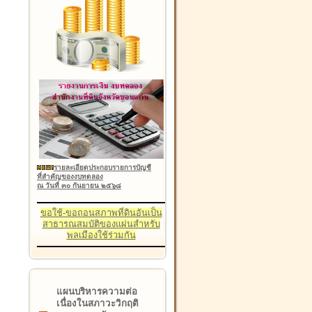
รายละเอียดประกอบรายการบัญชี
ที่สำคัญของงบทดลอง
ณ วันที่ ๓๐ กันยายน ๒๕๖๘
ขอใช้-ขอถอนสภาพที่ดินอันเป็น
สาธารณสมบัติของแผ่นสำหรับ
พลเมืองใช้ร่วมกัน
แผนบริหารความต่อ
เนื่องในสภาวะวิกฤติ