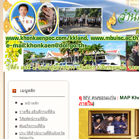
เมนูหลัก
ดู
MV คนขอนแก่น
:
MAP Kho
ภายใน
)
หน้าหลัก
รายชื่อ อธิบดีกรมที่ดิน
วิสัยทัศน์กรมที่ดิน
พันธกิจกรมที่ดิน
ประวัติสำนักงานที่ดินจังหวัด
ขอนแก่น