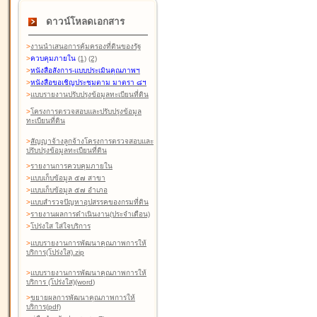
ดาวน์โหลดเอกสาร
>
งานนำเสนอการคุ้มครองที่ดินของรัฐ
>
ควบคุมภายใน
(1)
(2)
>
หนังสือสังการ-แบบประเมินคุณภาพฯ
>
หนังสือขอเชิญประชุมตาม มาตรา ๘ฯ
>
แบบรายงานปรับปรุงข้อมูลทะเบียนที่ดิน
>
โครงการตรวจสอบและปรับปรุงข้อมูล
ทะเบียนที่ดิน
>
สัญญาจ้างลูกจ้างโครงการตรวจสอบและ
ปรับปรุงข้อมูลทะเบียนที่ดิน
>
รายงานการควบคุมภายใน
>
แบบเก็บข้อมูล ๕๗ สาขา
>
แบบเก็บข้อมูล ๕๗ อำเภอ
>
แบบสำรวจปัญหาอุปสรรคของกรมที่ดิน
>
รายงานผลการดำเนินงาน(ประจำเดือน)
>
โปร่งใส ใส่ใจบริการ
>
แบบรายงานการพัฒนาคุณภาพการให้
บริการ(โปร่งใส).zip
>
แบบรายงานการพัฒนาคุณภาพการให้
บริการ (โปร่งใส)(word
)
>
ขยายผลการพัฒนาคุณภาพการให้
บริการ(pdf)