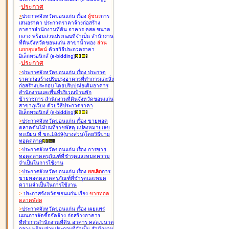
-
ประกาศ
>
ประกาศจังหวัดขอนแก่น เรื่อง
ผู้ชนะ
การ
เสนอราคา ประกวดราคาจ้างก่อสร้าง
อาคารสำนักงานที่ดิน อาคาร คสล.ขนาด
กลาง พร้อมส่วนประกอบที่จำเป็น สำนักงาน
ที่ดินจังหวัดขอนแก่น สาขาน้ำพอง
ส่วน
แยกอุบลรัตน์
ด้วยวิธีประกวดราคา
อิเล็กทรอนิกส์ (e-bidding
)
-
ประกาศ
>
ประกาศจังหวัดขอนแก่น เรื่อง
ประกวด
ราคาก่อสร้างปรับปรุงอาคารที่ทำการและสิ่ง
ก่อสร้างประกอบ โดยปรับปรุง่อเติมอาคาร
สำนักงานและพื้นที่บริเวณบ้านพัก
ข้าราชการ สำนักงานที่ดินจังหวัดขอนแก่น
สาขาภูเวียง ด้วยวิธีประกวดราคา
อิเล็กทรอนิกส์ (e-bidding
)
>
ประกาศจังหวัดขอนแก่น เรื่อง
ขายทอด
ตลาดต้นไม้บนที่ราชพัสดุ แปลงหมายเลข
ทะเบียน ที่ ขก.1849(บางส่วน)โดยวิธีขาย
ทอดตลาด
>
ประกาศจังหวัดขอนแก่น เรื่อง
การขาย
ทอดตลาดครุภัณฑ์ที่ชำรุดและหมดความ
จำเป็นในการใช้งาน
>
ประกาศจังหวัดขอนแก่น เรื่อง
ยกเลิก
การ
ขายทอดตลาดครุภัณฑ์ที่ชำรุดและหมด
ความจำเป็นในการใช้งาน
>
ประกาศจังหวัดขอนแก่น เรื่อง
ขายทอด
ตลาด
พัสดุ
>
ประกาศจังหวัดขอนแก่น เรื่อง
เผยแพร่
แผนการจัดซื้อจัดจ้าง ก่อสร้างอาคาร
ที่ทำการสำนักงานที่ดิน อาคาร คสล.ขนาด
กลาง พร้อมส่วนประกอบที่จำเป็น สำนักงาน