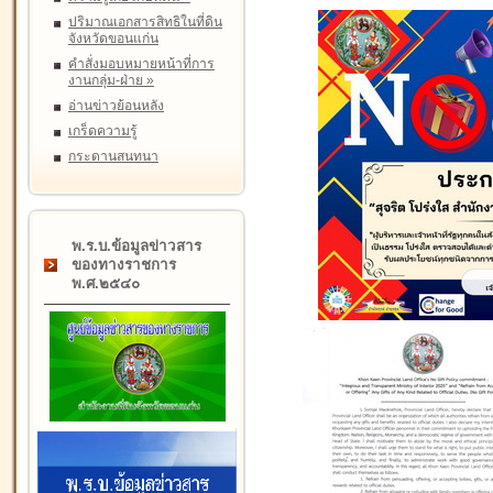
ปริมาณเอกสารสิทธิในที่ดิน
จังหวัดขอนแก่น
คำสั่งมอบหมายหน้าที่การ
งานกลุ่ม-ฝ่าย
»
อ่านข่าวย้อนหลัง
เกร็ดความรู้
กระดานสนทนา
พ.ร.บ.ข้อมูลข่าวสาร
ของทางราชการ
พ.ศ.๒๕๔๐