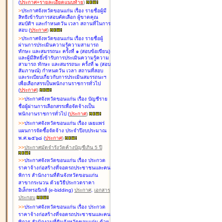
(
ประกาศ+รายละเอียดแนบท้าย
)
>
ประกาศจังหวัดขอนแก่น เรื่อง
รายชื่อผู้มี
สิทธิเข้ารับการสอบคัดเลือก ผู้ขาดคุณ
สมบัติฯ และกำหนดวัน เวลา สถานที่ในการ
สอบ
(
ประกาศ
)
>
ประกาศจังหวัดขอนแก่น เรื่อง
รายชื่อผู้
ผ่านการประเมินความรู้ความสามารถ
ทักษะ และสมรรถนะ ครั้งที่ ๑ (สอบข้อเขียน)
และผู้มีสิทธิ์เข้ารับการประเมินความรู้ความ
สามารถ ทักษะ และสมรรถนะ ครั้งที่ ๒ (สอบ
สัมภาษณ์) กำหนดวัน เวลา สถานที่สอบ
และระเบียบเกี่ยวกับการประเมินสมรรถนะฯ
เพื่อเลือกสรรเป็นพนักงานราชการทั่วไป
(
ประกาศ
)
>
>
ประกาศจังหวัดขอนแก่น เรื่อง
บัญชี
ราย
ชื่อผู้ผ่านการเลือกสรรเพื่อจัดจ้างเป็น
พนักงานราชการทั่วไป
(
ประกาศ
)
>
>
ประกาศจังหวัดขอนแก่น เรื่อง
เผยแพร่
แผนการจัดซื้อจัดจ้าง ประจำปีงบประมาณ
พ.ศ.๒๕๖๘
(
ประกาศ
)
>
>
ประกาศมัดจำรังวัดค้างบัญชีเกิน 5 ปี
>
>
ประกาศจังหวัดขอนแก่น เรื่อง ประกวด
ราคาจ้างก่อสร้างที่จอดรถประชาชนและคน
พิการ สำนักงานที่ดินจังหวัดขอนแก่น
สาขากระนวน ด้วยวิธีประกวดราคา
อิเล็กทรอนิกส์ (e-bidding)
ประกาศ
,
เอกสาร
ประกอบ
>
>
ประกาศจังหวัดขอนแก่น เรื่อง ประกวด
ราคาจ้างก่อสร้างที่จอดรถประชาชนและคน
พิการ สำนักงานที่ดินจังหวัดขอนแก่น ด้วย