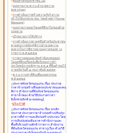
>
คู่มือสำหรับประชาชน Zip
>
แบบรายงาน พ.ร.บ.อำนวยความ
สะดวก(zip)
>
การดำเนินการสร้างความรับรู้ ความ
เข้าใจให้แก่ประชาชน "ชุดคำพูด"(Theme
Massage)
>
แบบรายงานออกโฉนดที่ดินฯไม่ชอบด้วย
กฎหมาย
>
เป้าหมายการให้บริการ
>
การดำเนินการตามคู่มือสำหรับประชาชน
ตามพระราชบัญญัติการอำนวยความ
สะดวกในการพิจารณาอนุญาตของท าง
ราชการ พ.ศ.๒๕๕๘
>
การตรวจสอบและจัดทำข้อมูลขอออก
โฉนดที่ดินหรือหนังสือรับรองการทำ
ประโยชน์จากหลักฐาน ส.ค.๑ ที่ยื่นคำขอไว้
ภายหลังวันที่ ๘ กุมภาพันธ์ ๒๕๕๓
>
พ.ร.บ.การเช่าที่ดินเพื่อเกษตรกรรม
พ.ศ.๒๕๒๔
>
ประกาศจังหวัดขอนแก่น เรื่อง ประกวด
ราคาจ้างก่อสร้างที่จอดรถประชาชนและคน
พิการ สำนักงานที่ดินจังหวัดขอนแก่น
สาขาน้ำพอง
ด้วยวิธีประกวดราคา
)
อิเล็กทรอนิกส์ (e-bidding
-
ประกาศ
>
ประกาศจังหวัดขอนแก่น เรื่อง ยกเลิก
ประกาศ ประกวดราคาจ้างก่อสร้างปรับปรุง
อาคารที่ทำการและสิ่งก่อสร้างประกอบ โดย
การปรับปรุงต่อเติมอาคารสำนักงานและ
พื้นที่บริเวณบ้านพักข้าราชการ สำนักงาน
ที่ดินจังหวัดขอนแก่น สาขาภูเวียง
ด้วยวิธี
)
ประกวดราคาอิเล็กทรอนิกส์ (e-bidding