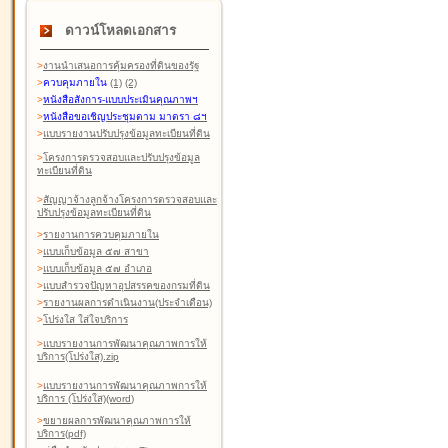
ดาวน์โหลดเอกสาร
>
งานนำเสนอการคุ้มครองที่ดินของรัฐ
>
ควบคุมภายใน
(1)
(2)
>
หนังสือสังการ-แบบประเมินคุณภาพฯ
>
หนังสือขอเชิญประชุมตาม มาตรา ๘ฯ
>
แบบรายงานปรับปรุงข้อมูลทะเบียนที่ดิน
>
โครงการตรวจสอบและปรับปรุงข้อมูล
ทะเบียนที่ดิน
>
สัญญาจ้างลูกจ้างโครงการตรวจสอบและ
ปรับปรุงข้อมูลทะเบียนที่ดิน
>
รายงานการควบคุมภายใน
>
แบบเก็บข้อมูล ๕๗ สาขา
>
แบบเก็บข้อมูล ๕๗ อำเภอ
>
แบบสำรวจปัญหาอุปสรรคของกรมที่ดิน
>
รายงานผลการดำเนินงาน(ประจำเดือน)
>
โปร่งใส ใส่ใจบริการ
>
แบบรายงานการพัฒนาคุณภาพการให้
บริการ(โปร่งใส).zip
>
แบบรายงานการพัฒนาคุณภาพการให้
บริการ (โปร่งใส)(word
)
>
ขยายผลการพัฒนาคุณภาพการให้
บริการ(pdf)