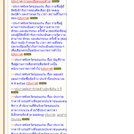
(
ประกาศ+รายละเอียดแนบท้าย
)
>
ประกาศจังหวัดขอนแก่น เรื่อง
รายชื่อผู้มี
สิทธิเข้ารับการสอบคัดเลือก ผู้ขาดคุณ
สมบัติฯ และกำหนดวัน เวลา สถานที่ในการ
สอบ
(
ประกาศ
)
>
ประกาศจังหวัดขอนแก่น เรื่อง
รายชื่อผู้
ผ่านการประเมินความรู้ความสามารถ
ทักษะ และสมรรถนะ ครั้งที่ ๑ (สอบข้อเขียน)
และผู้มีสิทธิ์เข้ารับการประเมินความรู้ความ
สามารถ ทักษะ และสมรรถนะ ครั้งที่ ๒ (สอบ
สัมภาษณ์) กำหนดวัน เวลา สถานที่สอบ
และระเบียบเกี่ยวกับการประเมินสมรรถนะฯ
เพื่อเลือกสรรเป็นพนักงานราชการทั่วไป
(
ประกาศ
)
>
>
ประกาศจังหวัดขอนแก่น เรื่อง
บัญชี
ราย
ชื่อผู้ผ่านการเลือกสรรเพื่อจัดจ้างเป็น
พนักงานราชการทั่วไป
(
ประกาศ
)
>
>
ประกาศจังหวัดขอนแก่น เรื่อง
เผยแพร่
แผนการจัดซื้อจัดจ้าง ประจำปีงบประมาณ
พ.ศ.๒๕๖๘
(
ประกาศ
)
>
>
ประกาศมัดจำรังวัดค้างบัญชีเกิน 5 ปี
>
>
ประกาศจังหวัดขอนแก่น เรื่อง ประกวด
ราคาจ้างก่อสร้างที่จอดรถประชาชนและคน
พิการ สำนักงานที่ดินจังหวัดขอนแก่น
สาขากระนวน ด้วยวิธีประกวดราคา
อิเล็กทรอนิกส์ (e-bidding)
ประกาศ
,
เอกสาร
ประกอบ
>
>
ประกาศจังหวัดขอนแก่น เรื่อง ประกวด
ราคาจ้างก่อสร้างที่จอดรถประชาชนและคน
พิการ สำนักงานที่ดินจังหวัดขอนแก่น ด้วย