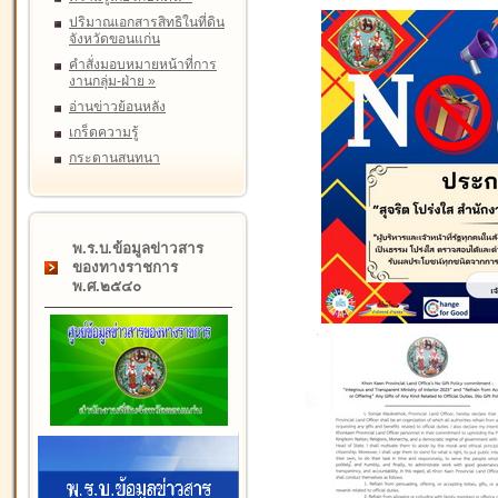
ปริมาณเอกสารสิทธิในที่ดิน
จังหวัดขอนแก่น
คำสั่งมอบหมายหน้าที่การ
งานกลุ่ม-ฝ่าย
»
อ่านข่าวย้อนหลัง
เกร็ดความรู้
กระดานสนทนา
พ.ร.บ.ข้อมูลข่าวสาร
ของทางราชการ
พ.ศ.๒๕๔๐