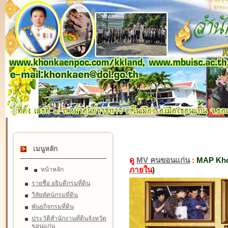
เมนูหลัก
ดู
MV คนขอนแก่น
:
MAP Kho
ภายใน
)
หน้าหลัก
รายชื่อ อธิบดีกรมที่ดิน
วิสัยทัศน์กรมที่ดิน
พันธกิจกรมที่ดิน
ประวัติสำนักงานที่ดินจังหวัด
ขอนแก่น