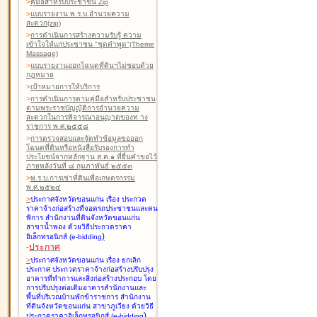
>
คู่มือสำหรับประชาชน Zip
>
แบบรายงาน พ.ร.บ.อำนวยความ
สะดวก(zip)
>
การดำเนินการสร้างความรับรู้ ความ
เข้าใจให้แก่ประชาชน "ชุดคำพูด"(Theme
Massage)
>
แบบรายงานออกโฉนดที่ดินฯไม่ชอบด้วย
กฎหมาย
>
เป้าหมายการให้บริการ
>
การดำเนินการตามคู่มือสำหรับประชาชน
ตามพระราชบัญญัติการอำนวยความ
สะดวกในการพิจารณาอนุญาตของท าง
ราชการ พ.ศ.๒๕๕๘
>
การตรวจสอบและจัดทำข้อมูลขอออก
โฉนดที่ดินหรือหนังสือรับรองการทำ
ประโยชน์จากหลักฐาน ส.ค.๑ ที่ยื่นคำขอไว้
ภายหลังวันที่ ๘ กุมภาพันธ์ ๒๕๕๓
>
พ.ร.บ.การเช่าที่ดินเพื่อเกษตรกรรม
พ.ศ.๒๕๒๔
>
ประกาศจังหวัดขอนแก่น เรื่อง ประกวด
ราคาจ้างก่อสร้างที่จอดรถประชาชนและคน
พิการ สำนักงานที่ดินจังหวัดขอนแก่น
สาขาน้ำพอง
ด้วยวิธีประกวดราคา
)
อิเล็กทรอนิกส์ (e-bidding
-
ประกาศ
>
ประกาศจังหวัดขอนแก่น เรื่อง ยกเลิก
ประกาศ ประกวดราคาจ้างก่อสร้างปรับปรุง
อาคารที่ทำการและสิ่งก่อสร้างประกอบ โดย
การปรับปรุงต่อเติมอาคารสำนักงานและ
พื้นที่บริเวณบ้านพักข้าราชการ สำนักงาน
ที่ดินจังหวัดขอนแก่น สาขาภูเวียง
ด้วยวิธี
)
ประกวดราคาอิเล็กทรอนิกส์ (e-bidding