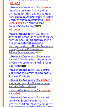
-
ประกาศ
>
ประกาศจังหวัดขอนแก่น เรื่อง
ผู้ชนะ
การ
เสนอราคา ประกวดราคาจ้างก่อสร้าง
อาคารสำนักงานที่ดิน อาคาร คสล.ขนาด
กลาง พร้อมส่วนประกอบที่จำเป็น สำนักงาน
ที่ดินจังหวัดขอนแก่น สาขาน้ำพอง
ส่วน
แยกอุบลรัตน์
ด้วยวิธีประกวดราคา
อิเล็กทรอนิกส์ (e-bidding
)
-
ประกาศ
>
ประกาศจังหวัดขอนแก่น เรื่อง
ประกวด
ราคาก่อสร้างปรับปรุงอาคารที่ทำการและสิ่ง
ก่อสร้างประกอบ โดยปรับปรุง่อเติมอาคาร
สำนักงานและพื้นที่บริเวณบ้านพัก
ข้าราชการ สำนักงานที่ดินจังหวัดขอนแก่น
สาขาภูเวียง ด้วยวิธีประกวดราคา
อิเล็กทรอนิกส์ (e-bidding
)
>
ประกาศจังหวัดขอนแก่น เรื่อง
ขายทอด
ตลาดต้นไม้บนที่ราชพัสดุ แปลงหมายเลข
ทะเบียน ที่ ขก.1849(บางส่วน)โดยวิธีขาย
ทอดตลาด
>
ประกาศจังหวัดขอนแก่น เรื่อง
การขาย
ทอดตลาดครุภัณฑ์ที่ชำรุดและหมดความ
จำเป็นในการใช้งาน
>
ประกาศจังหวัดขอนแก่น เรื่อง
ยกเลิก
การ
ขายทอดตลาดครุภัณฑ์ที่ชำรุดและหมด
ความจำเป็นในการใช้งาน
>
ประกาศจังหวัดขอนแก่น เรื่อง
ขายทอด
ตลาด
พัสดุ
>
ประกาศจังหวัดขอนแก่น เรื่อง
เผยแพร่
แผนการจัดซื้อจัดจ้าง ก่อสร้างอาคาร
ที่ทำการสำนักงานที่ดิน อาคาร คสล.ขนาด
กลาง พร้อมส่วนประกอบที่จำเป็น สำนักงาน