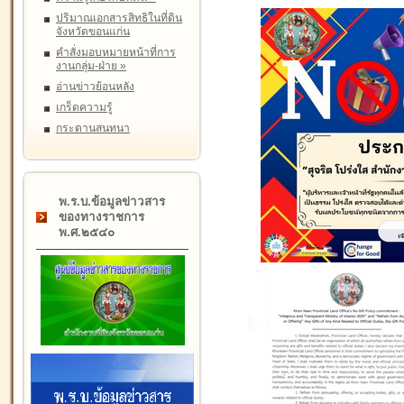
ปริมาณเอกสารสิทธิในที่ดิน
จังหวัดขอนแก่น
คำสั่งมอบหมายหน้าที่การ
งานกลุ่ม-ฝ่าย
»
อ่านข่าวย้อนหลัง
เกร็ดความรู้
กระดานสนทนา
พ.ร.บ.ข้อมูลข่าวสาร
ของทางราชการ
พ.ศ.๒๕๔๐