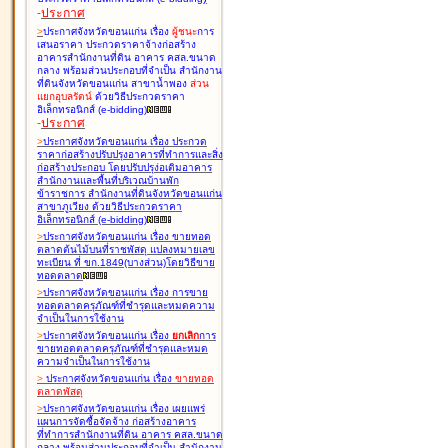
-
ประกาศ
>
ประกาศจังหวัดขอนแก่น เรื่อง
ผู้ชนะ
การ
เสนอราคา ประกวดราคาจ้างก่อสร้าง
อาคารสำนักงานที่ดิน อาคาร คสล.ขนาด
กลาง พร้อมส่วนประกอบที่จำเป็น สำนักงาน
ที่ดินจังหวัดขอนแก่น สาขาน้ำพอง
ส่วน
แยกอุบลรัตน์
ด้วยวิธีประกวดราคา
อิเล็กทรอนิกส์ (e-bidding
)
-
ประกาศ
>
ประกาศจังหวัดขอนแก่น เรื่อง
ประกวด
ราคาก่อสร้างปรับปรุงอาคารที่ทำการและสิ่ง
ก่อสร้างประกอบ โดยปรับปรุง่อเติมอาคาร
สำนักงานและพื้นที่บริเวณบ้านพัก
ข้าราชการ สำนักงานที่ดินจังหวัดขอนแก่น
สาขาภูเวียง ด้วยวิธีประกวดราคา
อิเล็กทรอนิกส์ (e-bidding
)
>
ประกาศจังหวัดขอนแก่น เรื่อง
ขายทอด
ตลาดต้นไม้บนที่ราชพัสดุ แปลงหมายเลข
ทะเบียน ที่ ขก.1849(บางส่วน)โดยวิธีขาย
ทอดตลาด
>
ประกาศจังหวัดขอนแก่น เรื่อง
การขาย
ทอดตลาดครุภัณฑ์ที่ชำรุดและหมดความ
จำเป็นในการใช้งาน
>
ประกาศจังหวัดขอนแก่น เรื่อง
ยกเลิก
การ
ขายทอดตลาดครุภัณฑ์ที่ชำรุดและหมด
ความจำเป็นในการใช้งาน
>
ประกาศจังหวัดขอนแก่น เรื่อง
ขายทอด
ตลาด
พัสดุ
>
ประกาศจังหวัดขอนแก่น เรื่อง
เผยแพร่
แผนการจัดซื้อจัดจ้าง ก่อสร้างอาคาร
ที่ทำการสำนักงานที่ดิน อาคาร คสล.ขนาด
กลาง พร้อมส่วนประกอบที่จำเป็น สำนักงาน