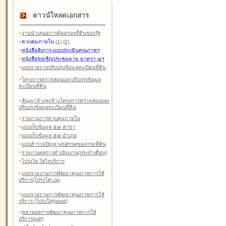
ดาวน์โหลดเอกสาร
>
งานนำเสนอการคุ้มครองที่ดินของรัฐ
>
ควบคุมภายใน
(1)
(2)
>
หนังสือสังการ-แบบประเมินคุณภาพฯ
>
หนังสือขอเชิญประชุมตาม มาตรา ๘ฯ
>
แบบรายงานปรับปรุงข้อมูลทะเบียนที่ดิน
>
โครงการตรวจสอบและปรับปรุงข้อมูล
ทะเบียนที่ดิน
>
สัญญาจ้างลูกจ้างโครงการตรวจสอบและ
ปรับปรุงข้อมูลทะเบียนที่ดิน
>
รายงานการควบคุมภายใน
>
แบบเก็บข้อมูล ๕๗ สาขา
>
แบบเก็บข้อมูล ๕๗ อำเภอ
>
แบบสำรวจปัญหาอุปสรรคของกรมที่ดิน
>
รายงานผลการดำเนินงาน(ประจำเดือน)
>
โปร่งใส ใส่ใจบริการ
>
แบบรายงานการพัฒนาคุณภาพการให้
บริการ(โปร่งใส).zip
>
แบบรายงานการพัฒนาคุณภาพการให้
บริการ (โปร่งใส)(word
)
>
ขยายผลการพัฒนาคุณภาพการให้
บริการ(pdf)