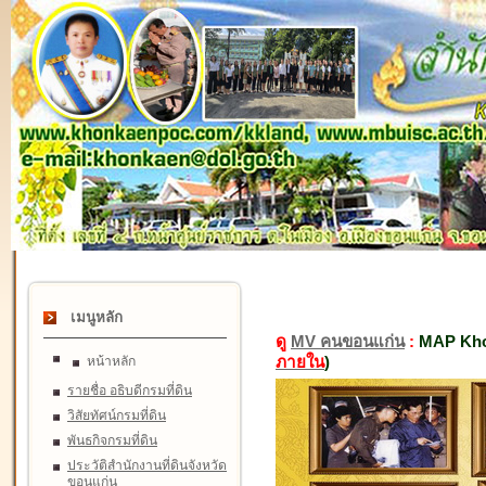
เมนูหลัก
ดู
MV คนขอนแก่น
:
MAP Kho
ภายใน
)
หน้าหลัก
รายชื่อ อธิบดีกรมที่ดิน
วิสัยทัศน์กรมที่ดิน
พันธกิจกรมที่ดิน
ประวัติสำนักงานที่ดินจังหวัด
ขอนแก่น