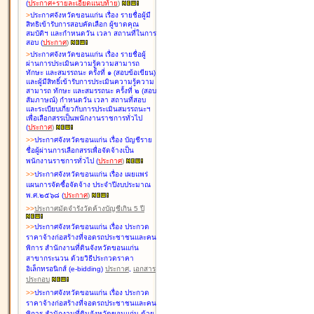
(
ประกาศ+รายละเอียดแนบท้าย
)
>
ประกาศจังหวัดขอนแก่น เรื่อง
รายชื่อผู้มี
สิทธิเข้ารับการสอบคัดเลือก ผู้ขาดคุณ
สมบัติฯ และกำหนดวัน เวลา สถานที่ในการ
สอบ
(
ประกาศ
)
>
ประกาศจังหวัดขอนแก่น เรื่อง
รายชื่อผู้
ผ่านการประเมินความรู้ความสามารถ
ทักษะ และสมรรถนะ ครั้งที่ ๑ (สอบข้อเขียน)
และผู้มีสิทธิ์เข้ารับการประเมินความรู้ความ
สามารถ ทักษะ และสมรรถนะ ครั้งที่ ๒ (สอบ
สัมภาษณ์) กำหนดวัน เวลา สถานที่สอบ
และระเบียบเกี่ยวกับการประเมินสมรรถนะฯ
เพื่อเลือกสรรเป็นพนักงานราชการทั่วไป
(
ประกาศ
)
>
>
ประกาศจังหวัดขอนแก่น เรื่อง
บัญชี
ราย
ชื่อผู้ผ่านการเลือกสรรเพื่อจัดจ้างเป็น
พนักงานราชการทั่วไป
(
ประกาศ
)
>
>
ประกาศจังหวัดขอนแก่น เรื่อง
เผยแพร่
แผนการจัดซื้อจัดจ้าง ประจำปีงบประมาณ
พ.ศ.๒๕๖๘
(
ประกาศ
)
>
>
ประกาศมัดจำรังวัดค้างบัญชีเกิน 5 ปี
>
>
ประกาศจังหวัดขอนแก่น เรื่อง ประกวด
ราคาจ้างก่อสร้างที่จอดรถประชาชนและคน
พิการ สำนักงานที่ดินจังหวัดขอนแก่น
สาขากระนวน ด้วยวิธีประกวดราคา
อิเล็กทรอนิกส์ (e-bidding)
ประกาศ
,
เอกสาร
ประกอบ
>
>
ประกาศจังหวัดขอนแก่น เรื่อง ประกวด
ราคาจ้างก่อสร้างที่จอดรถประชาชนและคน
พิการ สำนักงานที่ดินจังหวัดขอนแก่น ด้วย