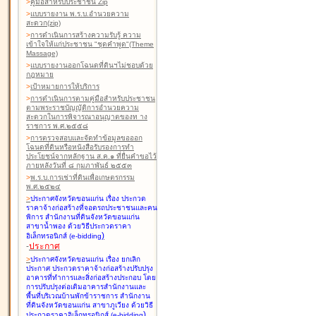
>
คู่มือสำหรับประชาชน Zip
>
แบบรายงาน พ.ร.บ.อำนวยความ
สะดวก(zip)
>
การดำเนินการสร้างความรับรู้ ความ
เข้าใจให้แก่ประชาชน "ชุดคำพูด"(Theme
Massage)
>
แบบรายงานออกโฉนดที่ดินฯไม่ชอบด้วย
กฎหมาย
>
เป้าหมายการให้บริการ
>
การดำเนินการตามคู่มือสำหรับประชาชน
ตามพระราชบัญญัติการอำนวยความ
สะดวกในการพิจารณาอนุญาตของท าง
ราชการ พ.ศ.๒๕๕๘
>
การตรวจสอบและจัดทำข้อมูลขอออก
โฉนดที่ดินหรือหนังสือรับรองการทำ
ประโยชน์จากหลักฐาน ส.ค.๑ ที่ยื่นคำขอไว้
ภายหลังวันที่ ๘ กุมภาพันธ์ ๒๕๕๓
>
พ.ร.บ.การเช่าที่ดินเพื่อเกษตรกรรม
พ.ศ.๒๕๒๔
>
ประกาศจังหวัดขอนแก่น เรื่อง ประกวด
ราคาจ้างก่อสร้างที่จอดรถประชาชนและคน
พิการ สำนักงานที่ดินจังหวัดขอนแก่น
สาขาน้ำพอง
ด้วยวิธีประกวดราคา
)
อิเล็กทรอนิกส์ (e-bidding
-
ประกาศ
>
ประกาศจังหวัดขอนแก่น เรื่อง ยกเลิก
ประกาศ ประกวดราคาจ้างก่อสร้างปรับปรุง
อาคารที่ทำการและสิ่งก่อสร้างประกอบ โดย
การปรับปรุงต่อเติมอาคารสำนักงานและ
พื้นที่บริเวณบ้านพักข้าราชการ สำนักงาน
ที่ดินจังหวัดขอนแก่น สาขาภูเวียง
ด้วยวิธี
)
ประกวดราคาอิเล็กทรอนิกส์ (e-bidding