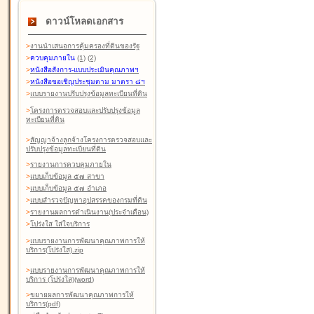
ดาวน์โหลดเอกสาร
>
งานนำเสนอการคุ้มครองที่ดินของรัฐ
>
ควบคุมภายใน
(1)
(2)
>
หนังสือสังการ-แบบประเมินคุณภาพฯ
>
หนังสือขอเชิญประชุมตาม มาตรา ๘ฯ
>
แบบรายงานปรับปรุงข้อมูลทะเบียนที่ดิน
>
โครงการตรวจสอบและปรับปรุงข้อมูล
ทะเบียนที่ดิน
>
สัญญาจ้างลูกจ้างโครงการตรวจสอบและ
ปรับปรุงข้อมูลทะเบียนที่ดิน
>
รายงานการควบคุมภายใน
>
แบบเก็บข้อมูล ๕๗ สาขา
>
แบบเก็บข้อมูล ๕๗ อำเภอ
>
แบบสำรวจปัญหาอุปสรรคของกรมที่ดิน
>
รายงานผลการดำเนินงาน(ประจำเดือน)
>
โปร่งใส ใส่ใจบริการ
>
แบบรายงานการพัฒนาคุณภาพการให้
บริการ(โปร่งใส).zip
>
แบบรายงานการพัฒนาคุณภาพการให้
บริการ (โปร่งใส)(word
)
>
ขยายผลการพัฒนาคุณภาพการให้
บริการ(pdf)