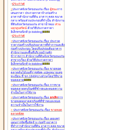
-
ประกาศ
>
ประกาศจังหวัดขอนแก่น เรื่อง
ผู้ชนะ
การ
เสนอราคา ประกวดราคาจ้างก่อสร้าง
อาคารสำนักงานที่ดิน อาคาร คสล.ขนาด
กลาง พร้อมส่วนประกอบที่จำเป็น สำนักงาน
ที่ดินจังหวัดขอนแก่น สาขาน้ำพอง
ส่วน
แยกอุบลรัตน์
ด้วยวิธีประกวดราคา
อิเล็กทรอนิกส์ (e-bidding
)
-
ประกาศ
>
ประกาศจังหวัดขอนแก่น เรื่อง
ประกวด
ราคาก่อสร้างปรับปรุงอาคารที่ทำการและสิ่ง
ก่อสร้างประกอบ โดยปรับปรุง่อเติมอาคาร
สำนักงานและพื้นที่บริเวณบ้านพัก
ข้าราชการ สำนักงานที่ดินจังหวัดขอนแก่น
สาขาภูเวียง ด้วยวิธีประกวดราคา
อิเล็กทรอนิกส์ (e-bidding
)
>
ประกาศจังหวัดขอนแก่น เรื่อง
ขายทอด
ตลาดต้นไม้บนที่ราชพัสดุ แปลงหมายเลข
ทะเบียน ที่ ขก.1849(บางส่วน)โดยวิธีขาย
ทอดตลาด
>
ประกาศจังหวัดขอนแก่น เรื่อง
การขาย
ทอดตลาดครุภัณฑ์ที่ชำรุดและหมดความ
จำเป็นในการใช้งาน
>
ประกาศจังหวัดขอนแก่น เรื่อง
ยกเลิก
การ
ขายทอดตลาดครุภัณฑ์ที่ชำรุดและหมด
ความจำเป็นในการใช้งาน
>
ประกาศจังหวัดขอนแก่น เรื่อง
ขายทอด
ตลาด
พัสดุ
>
ประกาศจังหวัดขอนแก่น เรื่อง
เผยแพร่
แผนการจัดซื้อจัดจ้าง ก่อสร้างอาคาร
ที่ทำการสำนักงานที่ดิน อาคาร คสล.ขนาด
กลาง พร้อมส่วนประกอบที่จำเป็น สำนักงาน