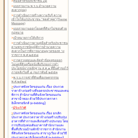
>
คู่มือสำหรับประชาชน Zip
>
แบบรายงาน พ.ร.บ.อำนวยความ
สะดวก(zip)
>
การดำเนินการสร้างความรับรู้ ความ
เข้าใจให้แก่ประชาชน "ชุดคำพูด"(Theme
Massage)
>
แบบรายงานออกโฉนดที่ดินฯไม่ชอบด้วย
กฎหมาย
>
เป้าหมายการให้บริการ
>
การดำเนินการตามคู่มือสำหรับประชาชน
ตามพระราชบัญญัติการอำนวยความ
สะดวกในการพิจารณาอนุญาตของท าง
ราชการ พ.ศ.๒๕๕๘
>
การตรวจสอบและจัดทำข้อมูลขอออก
โฉนดที่ดินหรือหนังสือรับรองการทำ
ประโยชน์จากหลักฐาน ส.ค.๑ ที่ยื่นคำขอไว้
ภายหลังวันที่ ๘ กุมภาพันธ์ ๒๕๕๓
>
พ.ร.บ.การเช่าที่ดินเพื่อเกษตรกรรม
พ.ศ.๒๕๒๔
>
ประกาศจังหวัดขอนแก่น เรื่อง ประกวด
ราคาจ้างก่อสร้างที่จอดรถประชาชนและคน
พิการ สำนักงานที่ดินจังหวัดขอนแก่น
สาขาน้ำพอง
ด้วยวิธีประกวดราคา
)
อิเล็กทรอนิกส์ (e-bidding
-
ประกาศ
>
ประกาศจังหวัดขอนแก่น เรื่อง ยกเลิก
ประกาศ ประกวดราคาจ้างก่อสร้างปรับปรุง
อาคารที่ทำการและสิ่งก่อสร้างประกอบ โดย
การปรับปรุงต่อเติมอาคารสำนักงานและ
พื้นที่บริเวณบ้านพักข้าราชการ สำนักงาน
ที่ดินจังหวัดขอนแก่น สาขาภูเวียง
ด้วยวิธี
)
ประกวดราคาอิเล็กทรอนิกส์ (e-bidding