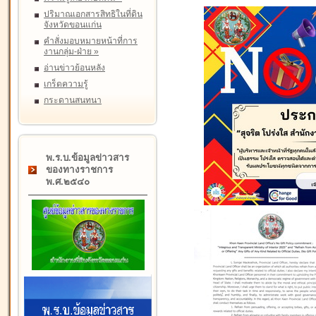
ปริมาณเอกสารสิทธิในที่ดิน
จังหวัดขอนแก่น
คำสั่งมอบหมายหน้าที่การ
งานกลุ่ม-ฝ่าย
»
อ่านข่าวย้อนหลัง
เกร็ดความรู้
กระดานสนทนา
พ.ร.บ.ข้อมูลข่าวสาร
ของทางราชการ
พ.ศ.๒๕๔๐