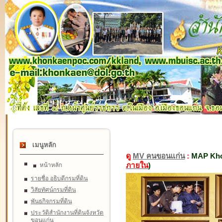
เมนูหลัก
ดู
MV คนขอนแก่น
:
MAP Kho
ภายใน
)
หน้าหลัก
รายชื่อ อธิบดีกรมที่ดิน
วิสัยทัศน์กรมที่ดิน
พันธกิจกรมที่ดิน
ประวัติสำนักงานที่ดินจังหวัด
ขอนแก่น