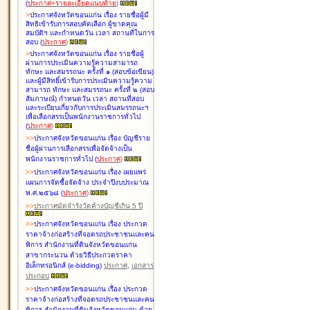
(
ประกาศ+รายละเอียดแนบท้าย
)
>
ประกาศจังหวัดขอนแก่น เรื่อง
รายชื่อผู้มี
สิทธิเข้ารับการสอบคัดเลือก ผู้ขาดคุณ
สมบัติฯ และกำหนดวัน เวลา สถานที่ในการ
สอบ
(
ประกาศ
)
>
ประกาศจังหวัดขอนแก่น เรื่อง
รายชื่อผู้
ผ่านการประเมินความรู้ความสามารถ
ทักษะ และสมรรถนะ ครั้งที่ ๑ (สอบข้อเขียน)
และผู้มีสิทธิ์เข้ารับการประเมินความรู้ความ
สามารถ ทักษะ และสมรรถนะ ครั้งที่ ๒ (สอบ
สัมภาษณ์) กำหนดวัน เวลา สถานที่สอบ
และระเบียบเกี่ยวกับการประเมินสมรรถนะฯ
เพื่อเลือกสรรเป็นพนักงานราชการทั่วไป
(
ประกาศ
)
>
>
ประกาศจังหวัดขอนแก่น เรื่อง
บัญชี
ราย
ชื่อผู้ผ่านการเลือกสรรเพื่อจัดจ้างเป็น
พนักงานราชการทั่วไป
(
ประกาศ
)
>
>
ประกาศจังหวัดขอนแก่น เรื่อง
เผยแพร่
แผนการจัดซื้อจัดจ้าง ประจำปีงบประมาณ
พ.ศ.๒๕๖๘
(
ประกาศ
)
>
>
ประกาศมัดจำรังวัดค้างบัญชีเกิน 5 ปี
>
>
ประกาศจังหวัดขอนแก่น เรื่อง ประกวด
ราคาจ้างก่อสร้างที่จอดรถประชาชนและคน
พิการ สำนักงานที่ดินจังหวัดขอนแก่น
สาขากระนวน ด้วยวิธีประกวดราคา
อิเล็กทรอนิกส์ (e-bidding)
ประกาศ
,
เอกสาร
ประกอบ
>
>
ประกาศจังหวัดขอนแก่น เรื่อง ประกวด
ราคาจ้างก่อสร้างที่จอดรถประชาชนและคน
พิการ สำนักงานที่ดินจังหวัดขอนแก่น ด้วย