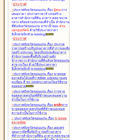
-
ประกาศ
>
ประกาศจังหวัดขอนแก่น เรื่อง
ผู้ชนะ
การ
เสนอราคา ประกวดราคาจ้างก่อสร้าง
อาคารสำนักงานที่ดิน อาคาร คสล.ขนาด
กลาง พร้อมส่วนประกอบที่จำเป็น สำนักงาน
ที่ดินจังหวัดขอนแก่น สาขาน้ำพอง
ส่วน
แยกอุบลรัตน์
ด้วยวิธีประกวดราคา
อิเล็กทรอนิกส์ (e-bidding
)
-
ประกาศ
>
ประกาศจังหวัดขอนแก่น เรื่อง
ประกวด
ราคาก่อสร้างปรับปรุงอาคารที่ทำการและสิ่ง
ก่อสร้างประกอบ โดยปรับปรุง่อเติมอาคาร
สำนักงานและพื้นที่บริเวณบ้านพัก
ข้าราชการ สำนักงานที่ดินจังหวัดขอนแก่น
สาขาภูเวียง ด้วยวิธีประกวดราคา
อิเล็กทรอนิกส์ (e-bidding
)
>
ประกาศจังหวัดขอนแก่น เรื่อง
ขายทอด
ตลาดต้นไม้บนที่ราชพัสดุ แปลงหมายเลข
ทะเบียน ที่ ขก.1849(บางส่วน)โดยวิธีขาย
ทอดตลาด
>
ประกาศจังหวัดขอนแก่น เรื่อง
การขาย
ทอดตลาดครุภัณฑ์ที่ชำรุดและหมดความ
จำเป็นในการใช้งาน
>
ประกาศจังหวัดขอนแก่น เรื่อง
ยกเลิก
การ
ขายทอดตลาดครุภัณฑ์ที่ชำรุดและหมด
ความจำเป็นในการใช้งาน
>
ประกาศจังหวัดขอนแก่น เรื่อง
ขายทอด
ตลาด
พัสดุ
>
ประกาศจังหวัดขอนแก่น เรื่อง
เผยแพร่
แผนการจัดซื้อจัดจ้าง ก่อสร้างอาคาร
ที่ทำการสำนักงานที่ดิน อาคาร คสล.ขนาด
กลาง พร้อมส่วนประกอบที่จำเป็น สำนักงาน