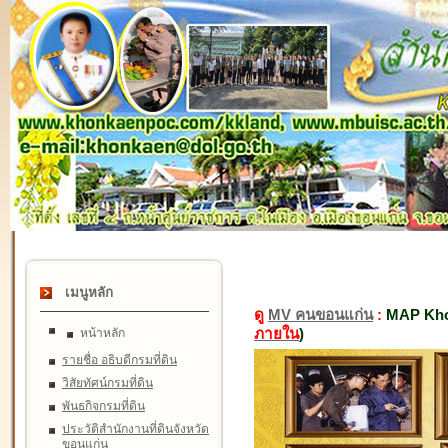
เมนูหลัก
ดู
MV คนขอนแก่น
:
MAP Kho
ภายใน
)
หน้าหลัก
รายชื่อ อธิบดีกรมที่ดิน
วิสัยทัศน์กรมที่ดิน
พันธกิจกรมที่ดิน
ประวัติสำนักงานที่ดินจังหวัด
ขอนแก่น