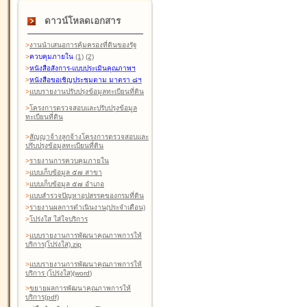
ดาวน์โหลดเอกสาร
>
งานนำเสนอการคุ้มครองที่ดินของรัฐ
>
ควบคุมภายใน
(1)
(2)
>
หนังสือสังการ-แบบประเมินคุณภาพฯ
>
หนังสือขอเชิญประชุมตาม มาตรา ๘ฯ
>
แบบรายงานปรับปรุงข้อมูลทะเบียนที่ดิน
>
โครงการตรวจสอบและปรับปรุงข้อมูล
ทะเบียนที่ดิน
>
สัญญาจ้างลูกจ้างโครงการตรวจสอบและ
ปรับปรุงข้อมูลทะเบียนที่ดิน
>
รายงานการควบคุมภายใน
>
แบบเก็บข้อมูล ๕๗ สาขา
>
แบบเก็บข้อมูล ๕๗ อำเภอ
>
แบบสำรวจปัญหาอุปสรรคของกรมที่ดิน
>
รายงานผลการดำเนินงาน(ประจำเดือน)
>
โปร่งใส ใส่ใจบริการ
>
แบบรายงานการพัฒนาคุณภาพการให้
บริการ(โปร่งใส).zip
>
แบบรายงานการพัฒนาคุณภาพการให้
บริการ (โปร่งใส)(word
)
>
ขยายผลการพัฒนาคุณภาพการให้
บริการ(pdf)