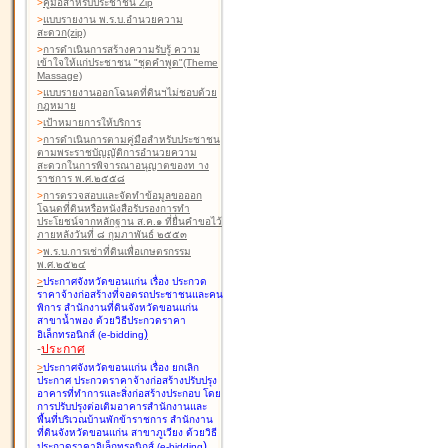
>
คู่มือสำหรับประชาชน Zip
>
แบบรายงาน พ.ร.บ.อำนวยความ
สะดวก(zip)
>
การดำเนินการสร้างความรับรู้ ความ
เข้าใจให้แก่ประชาชน "ชุดคำพูด"(Theme
Massage)
>
แบบรายงานออกโฉนดที่ดินฯไม่ชอบด้วย
กฎหมาย
>
เป้าหมายการให้บริการ
>
การดำเนินการตามคู่มือสำหรับประชาชน
ตามพระราชบัญญัติการอำนวยความ
สะดวกในการพิจารณาอนุญาตของท าง
ราชการ พ.ศ.๒๕๕๘
>
การตรวจสอบและจัดทำข้อมูลขอออก
โฉนดที่ดินหรือหนังสือรับรองการทำ
ประโยชน์จากหลักฐาน ส.ค.๑ ที่ยื่นคำขอไว้
ภายหลังวันที่ ๘ กุมภาพันธ์ ๒๕๕๓
>
พ.ร.บ.การเช่าที่ดินเพื่อเกษตรกรรม
พ.ศ.๒๕๒๔
>
ประกาศจังหวัดขอนแก่น เรื่อง ประกวด
ราคาจ้างก่อสร้างที่จอดรถประชาชนและคน
พิการ สำนักงานที่ดินจังหวัดขอนแก่น
สาขาน้ำพอง
ด้วยวิธีประกวดราคา
)
อิเล็กทรอนิกส์ (e-bidding
-
ประกาศ
>
ประกาศจังหวัดขอนแก่น เรื่อง ยกเลิก
ประกาศ ประกวดราคาจ้างก่อสร้างปรับปรุง
อาคารที่ทำการและสิ่งก่อสร้างประกอบ โดย
การปรับปรุงต่อเติมอาคารสำนักงานและ
พื้นที่บริเวณบ้านพักข้าราชการ สำนักงาน
ที่ดินจังหวัดขอนแก่น สาขาภูเวียง
ด้วยวิธี
)
ประกวดราคาอิเล็กทรอนิกส์ (e-bidding