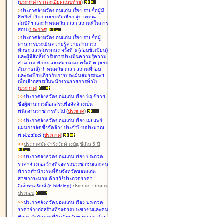
(
ประกาศ+รายละเอียดแนบท้าย
)
>
ประกาศจังหวัดขอนแก่น เรื่อง
รายชื่อผู้มี
สิทธิเข้ารับการสอบคัดเลือก ผู้ขาดคุณ
สมบัติฯ และกำหนดวัน เวลา สถานที่ในการ
สอบ
(
ประกาศ
)
>
ประกาศจังหวัดขอนแก่น เรื่อง
รายชื่อผู้
ผ่านการประเมินความรู้ความสามารถ
ทักษะ และสมรรถนะ ครั้งที่ ๑ (สอบข้อเขียน)
และผู้มีสิทธิ์เข้ารับการประเมินความรู้ความ
สามารถ ทักษะ และสมรรถนะ ครั้งที่ ๒ (สอบ
สัมภาษณ์) กำหนดวัน เวลา สถานที่สอบ
และระเบียบเกี่ยวกับการประเมินสมรรถนะฯ
เพื่อเลือกสรรเป็นพนักงานราชการทั่วไป
(
ประกาศ
)
>
>
ประกาศจังหวัดขอนแก่น เรื่อง
บัญชี
ราย
ชื่อผู้ผ่านการเลือกสรรเพื่อจัดจ้างเป็น
พนักงานราชการทั่วไป
(
ประกาศ
)
>
>
ประกาศจังหวัดขอนแก่น เรื่อง
เผยแพร่
แผนการจัดซื้อจัดจ้าง ประจำปีงบประมาณ
พ.ศ.๒๕๖๘
(
ประกาศ
)
>
>
ประกาศมัดจำรังวัดค้างบัญชีเกิน 5 ปี
>
>
ประกาศจังหวัดขอนแก่น เรื่อง ประกวด
ราคาจ้างก่อสร้างที่จอดรถประชาชนและคน
พิการ สำนักงานที่ดินจังหวัดขอนแก่น
สาขากระนวน ด้วยวิธีประกวดราคา
อิเล็กทรอนิกส์ (e-bidding)
ประกาศ
,
เอกสาร
ประกอบ
>
>
ประกาศจังหวัดขอนแก่น เรื่อง ประกวด
ราคาจ้างก่อสร้างที่จอดรถประชาชนและคน
พิการ สำนักงานที่ดินจังหวัดขอนแก่น ด้วย