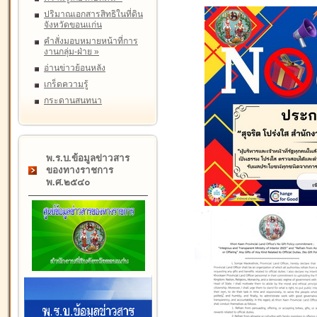
ปริมาณเอกสารสิทธิในที่ดิน
จังหวัดขอนแก่น
คำสั่งมอบหมายหน้าที่การ
งานกลุ่ม-ฝ่าย
»
อ่านข่าวย้อนหลัง
เกร็ดความรู้
กระดานสนทนา
พ.ร.บ.ข้อมูลข่าวสาร
ของทางราชการ
พ.ศ.๒๕๔๐