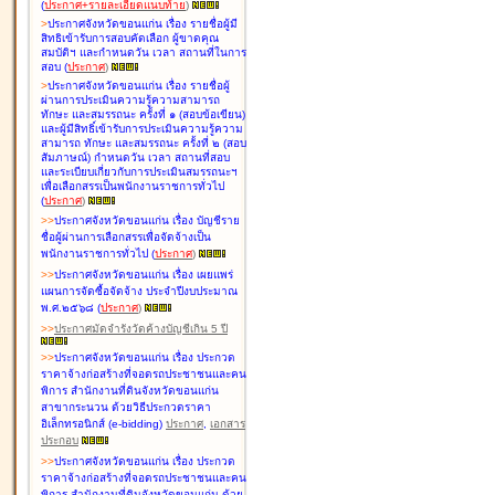
(
ประกาศ+รายละเอียดแนบท้าย
)
>
ประกาศจังหวัดขอนแก่น เรื่อง
รายชื่อผู้มี
สิทธิเข้ารับการสอบคัดเลือก ผู้ขาดคุณ
สมบัติฯ และกำหนดวัน เวลา สถานที่ในการ
สอบ
(
ประกาศ
)
>
ประกาศจังหวัดขอนแก่น เรื่อง
รายชื่อผู้
ผ่านการประเมินความรู้ความสามารถ
ทักษะ และสมรรถนะ ครั้งที่ ๑ (สอบข้อเขียน)
และผู้มีสิทธิ์เข้ารับการประเมินความรู้ความ
สามารถ ทักษะ และสมรรถนะ ครั้งที่ ๒ (สอบ
สัมภาษณ์) กำหนดวัน เวลา สถานที่สอบ
และระเบียบเกี่ยวกับการประเมินสมรรถนะฯ
เพื่อเลือกสรรเป็นพนักงานราชการทั่วไป
(
ประกาศ
)
>
>
ประกาศจังหวัดขอนแก่น เรื่อง
บัญชี
ราย
ชื่อผู้ผ่านการเลือกสรรเพื่อจัดจ้างเป็น
พนักงานราชการทั่วไป
(
ประกาศ
)
>
>
ประกาศจังหวัดขอนแก่น เรื่อง
เผยแพร่
แผนการจัดซื้อจัดจ้าง ประจำปีงบประมาณ
พ.ศ.๒๕๖๘
(
ประกาศ
)
>
>
ประกาศมัดจำรังวัดค้างบัญชีเกิน 5 ปี
>
>
ประกาศจังหวัดขอนแก่น เรื่อง ประกวด
ราคาจ้างก่อสร้างที่จอดรถประชาชนและคน
พิการ สำนักงานที่ดินจังหวัดขอนแก่น
สาขากระนวน ด้วยวิธีประกวดราคา
อิเล็กทรอนิกส์ (e-bidding)
ประกาศ
,
เอกสาร
ประกอบ
>
>
ประกาศจังหวัดขอนแก่น เรื่อง ประกวด
ราคาจ้างก่อสร้างที่จอดรถประชาชนและคน
พิการ สำนักงานที่ดินจังหวัดขอนแก่น ด้วย