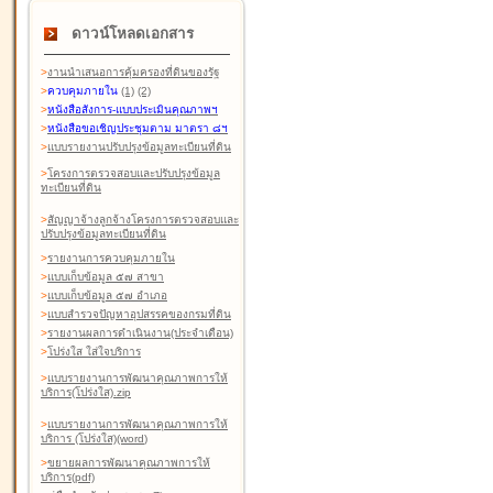
ดาวน์โหลดเอกสาร
>
งานนำเสนอการคุ้มครองที่ดินของรัฐ
>
ควบคุมภายใน
(1)
(2)
>
หนังสือสังการ-แบบประเมินคุณภาพฯ
>
หนังสือขอเชิญประชุมตาม มาตรา ๘ฯ
>
แบบรายงานปรับปรุงข้อมูลทะเบียนที่ดิน
>
โครงการตรวจสอบและปรับปรุงข้อมูล
ทะเบียนที่ดิน
>
สัญญาจ้างลูกจ้างโครงการตรวจสอบและ
ปรับปรุงข้อมูลทะเบียนที่ดิน
>
รายงานการควบคุมภายใน
>
แบบเก็บข้อมูล ๕๗ สาขา
>
แบบเก็บข้อมูล ๕๗ อำเภอ
>
แบบสำรวจปัญหาอุปสรรคของกรมที่ดิน
>
รายงานผลการดำเนินงาน(ประจำเดือน)
>
โปร่งใส ใส่ใจบริการ
>
แบบรายงานการพัฒนาคุณภาพการให้
บริการ(โปร่งใส).zip
>
แบบรายงานการพัฒนาคุณภาพการให้
บริการ (โปร่งใส)(word
)
>
ขยายผลการพัฒนาคุณภาพการให้
บริการ(pdf)