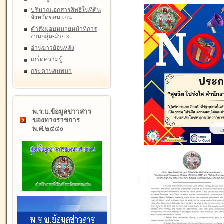
ปริมาณเอกสารสิทธิในที่ดิน
จังหวัดขอนแก่น
คำสั่งมอบหมายหน้าที่การ
งานกลุ่ม-ฝ่าย
»
อ่านข่าวย้อนหลัง
เกร็ดความรู้
กระดานสนทนา
พ.ร.บ.ข้อมูลข่าวสาร
ของทางราชการ
พ.ศ.๒๕๔๐