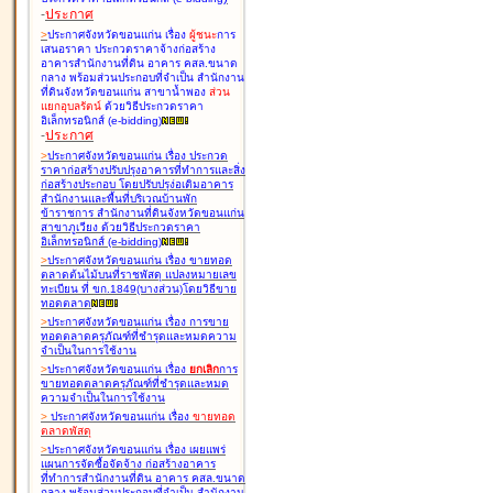
-
ประกาศ
>
ประกาศจังหวัดขอนแก่น เรื่อง
ผู้ชนะ
การ
เสนอราคา ประกวดราคาจ้างก่อสร้าง
อาคารสำนักงานที่ดิน อาคาร คสล.ขนาด
กลาง พร้อมส่วนประกอบที่จำเป็น สำนักงาน
ที่ดินจังหวัดขอนแก่น สาขาน้ำพอง
ส่วน
แยกอุบลรัตน์
ด้วยวิธีประกวดราคา
อิเล็กทรอนิกส์ (e-bidding
)
-
ประกาศ
>
ประกาศจังหวัดขอนแก่น เรื่อง
ประกวด
ราคาก่อสร้างปรับปรุงอาคารที่ทำการและสิ่ง
ก่อสร้างประกอบ โดยปรับปรุง่อเติมอาคาร
สำนักงานและพื้นที่บริเวณบ้านพัก
ข้าราชการ สำนักงานที่ดินจังหวัดขอนแก่น
สาขาภูเวียง ด้วยวิธีประกวดราคา
อิเล็กทรอนิกส์ (e-bidding
)
>
ประกาศจังหวัดขอนแก่น เรื่อง
ขายทอด
ตลาดต้นไม้บนที่ราชพัสดุ แปลงหมายเลข
ทะเบียน ที่ ขก.1849(บางส่วน)โดยวิธีขาย
ทอดตลาด
>
ประกาศจังหวัดขอนแก่น เรื่อง
การขาย
ทอดตลาดครุภัณฑ์ที่ชำรุดและหมดความ
จำเป็นในการใช้งาน
>
ประกาศจังหวัดขอนแก่น เรื่อง
ยกเลิก
การ
ขายทอดตลาดครุภัณฑ์ที่ชำรุดและหมด
ความจำเป็นในการใช้งาน
>
ประกาศจังหวัดขอนแก่น เรื่อง
ขายทอด
ตลาด
พัสดุ
>
ประกาศจังหวัดขอนแก่น เรื่อง
เผยแพร่
แผนการจัดซื้อจัดจ้าง ก่อสร้างอาคาร
ที่ทำการสำนักงานที่ดิน อาคาร คสล.ขนาด
กลาง พร้อมส่วนประกอบที่จำเป็น สำนักงาน