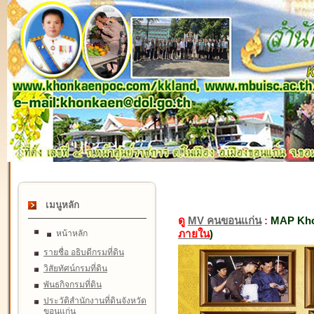
เมนูหลัก
ดู
MV คนขอนแก่น
:
MAP Kho
ภายใน
)
หน้าหลัก
รายชื่อ อธิบดีกรมที่ดิน
วิสัยทัศน์กรมที่ดิน
พันธกิจกรมที่ดิน
ประวัติสำนักงานที่ดินจังหวัด
ขอนแก่น