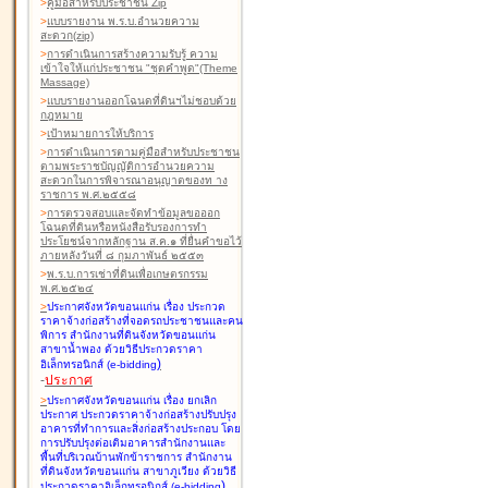
>
คู่มือสำหรับประชาชน Zip
>
แบบรายงาน พ.ร.บ.อำนวยความ
สะดวก(zip)
>
การดำเนินการสร้างความรับรู้ ความ
เข้าใจให้แก่ประชาชน "ชุดคำพูด"(Theme
Massage)
>
แบบรายงานออกโฉนดที่ดินฯไม่ชอบด้วย
กฎหมาย
>
เป้าหมายการให้บริการ
>
การดำเนินการตามคู่มือสำหรับประชาชน
ตามพระราชบัญญัติการอำนวยความ
สะดวกในการพิจารณาอนุญาตของท าง
ราชการ พ.ศ.๒๕๕๘
>
การตรวจสอบและจัดทำข้อมูลขอออก
โฉนดที่ดินหรือหนังสือรับรองการทำ
ประโยชน์จากหลักฐาน ส.ค.๑ ที่ยื่นคำขอไว้
ภายหลังวันที่ ๘ กุมภาพันธ์ ๒๕๕๓
>
พ.ร.บ.การเช่าที่ดินเพื่อเกษตรกรรม
พ.ศ.๒๕๒๔
>
ประกาศจังหวัดขอนแก่น เรื่อง ประกวด
ราคาจ้างก่อสร้างที่จอดรถประชาชนและคน
พิการ สำนักงานที่ดินจังหวัดขอนแก่น
สาขาน้ำพอง
ด้วยวิธีประกวดราคา
)
อิเล็กทรอนิกส์ (e-bidding
-
ประกาศ
>
ประกาศจังหวัดขอนแก่น เรื่อง ยกเลิก
ประกาศ ประกวดราคาจ้างก่อสร้างปรับปรุง
อาคารที่ทำการและสิ่งก่อสร้างประกอบ โดย
การปรับปรุงต่อเติมอาคารสำนักงานและ
พื้นที่บริเวณบ้านพักข้าราชการ สำนักงาน
ที่ดินจังหวัดขอนแก่น สาขาภูเวียง
ด้วยวิธี
)
ประกวดราคาอิเล็กทรอนิกส์ (e-bidding