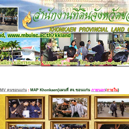
MV คนขอนแก่น
:
MAP Khonkaen(แผนที่ สจ.ขอนแก่น
ภายนอก
/
ภายใน
)