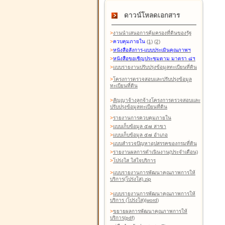
ดาวน์โหลดเอกสาร
>
งานนำเสนอการคุ้มครองที่ดินของรัฐ
>
ควบคุมภายใน
(1)
(2)
>
หนังสือสังการ-แบบประเมินคุณภาพฯ
>
หนังสือขอเชิญประชุมตาม มาตรา ๘ฯ
>
แบบรายงานปรับปรุงข้อมูลทะเบียนที่ดิน
>
โครงการตรวจสอบและปรับปรุงข้อมูล
ทะเบียนที่ดิน
>
สัญญาจ้างลูกจ้างโครงการตรวจสอบและ
ปรับปรุงข้อมูลทะเบียนที่ดิน
>
รายงานการควบคุมภายใน
>
แบบเก็บข้อมูล ๕๗ สาขา
>
แบบเก็บข้อมูล ๕๗ อำเภอ
>
แบบสำรวจปัญหาอุปสรรคของกรมที่ดิน
>
รายงานผลการดำเนินงาน(ประจำเดือน)
>
โปร่งใส ใส่ใจบริการ
>
แบบรายงานการพัฒนาคุณภาพการให้
บริการ(โปร่งใส).zip
>
แบบรายงานการพัฒนาคุณภาพการให้
บริการ (โปร่งใส)(word
)
>
ขยายผลการพัฒนาคุณภาพการให้
บริการ(pdf)