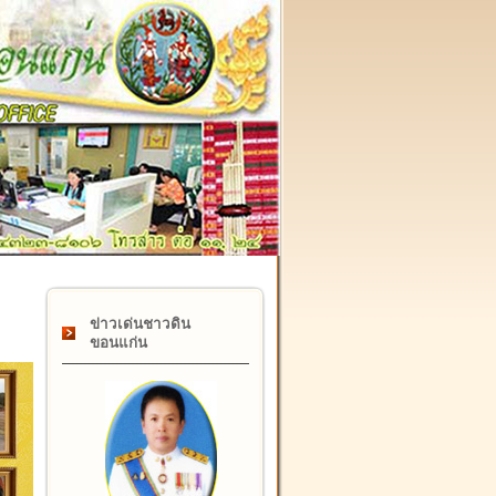
๑๗ กุมภาพันธ์ "วันคล้ายวันสถาปนากรมที่ดิน" ครบรอบ ๑๒๒ ปี
ข่าวเด่นชาวดิน
ขอนแก่น