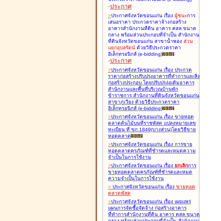
-
ประกาศ
>
ประกาศจังหวัดขอนแก่น เรื่อง
ผู้ชนะ
การ
เสนอราคา ประกวดราคาจ้างก่อสร้าง
อาคารสำนักงานที่ดิน อาคาร คสล.ขนาด
กลาง พร้อมส่วนประกอบที่จำเป็น สำนักงาน
ที่ดินจังหวัดขอนแก่น สาขาน้ำพอง
ส่วน
แยกอุบลรัตน์
ด้วยวิธีประกวดราคา
อิเล็กทรอนิกส์ (e-bidding
)
-
ประกาศ
>
ประกาศจังหวัดขอนแก่น เรื่อง
ประกวด
ราคาก่อสร้างปรับปรุงอาคารที่ทำการและสิ่ง
ก่อสร้างประกอบ โดยปรับปรุง่อเติมอาคาร
สำนักงานและพื้นที่บริเวณบ้านพัก
ข้าราชการ สำนักงานที่ดินจังหวัดขอนแก่น
สาขาภูเวียง ด้วยวิธีประกวดราคา
อิเล็กทรอนิกส์ (e-bidding
)
>
ประกาศจังหวัดขอนแก่น เรื่อง
ขายทอด
ตลาดต้นไม้บนที่ราชพัสดุ แปลงหมายเลข
ทะเบียน ที่ ขก.1849(บางส่วน)โดยวิธีขาย
ทอดตลาด
>
ประกาศจังหวัดขอนแก่น เรื่อง
การขาย
ทอดตลาดครุภัณฑ์ที่ชำรุดและหมดความ
จำเป็นในการใช้งาน
>
ประกาศจังหวัดขอนแก่น เรื่อง
ยกเลิก
การ
ขายทอดตลาดครุภัณฑ์ที่ชำรุดและหมด
ความจำเป็นในการใช้งาน
>
ประกาศจังหวัดขอนแก่น เรื่อง
ขายทอด
ตลาด
พัสดุ
>
ประกาศจังหวัดขอนแก่น เรื่อง
เผยแพร่
แผนการจัดซื้อจัดจ้าง ก่อสร้างอาคาร
ที่ทำการสำนักงานที่ดิน อาคาร คสล.ขนาด
กลาง พร้อมส่วนประกอบที่จำเป็น สำนักงาน