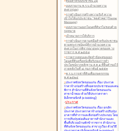
>
คู่มือสำหรับประชาชน Zip
>
แบบรายงาน พ.ร.บ.อำนวยความ
สะดวก(zip)
>
การดำเนินการสร้างความรับรู้ ความ
เข้าใจให้แก่ประชาชน "ชุดคำพูด"(Theme
Massage)
>
แบบรายงานออกโฉนดที่ดินฯไม่ชอบด้วย
กฎหมาย
>
เป้าหมายการให้บริการ
>
การดำเนินการตามคู่มือสำหรับประชาชน
ตามพระราชบัญญัติการอำนวยความ
สะดวกในการพิจารณาอนุญาตของท าง
ราชการ พ.ศ.๒๕๕๘
>
การตรวจสอบและจัดทำข้อมูลขอออก
โฉนดที่ดินหรือหนังสือรับรองการทำ
ประโยชน์จากหลักฐาน ส.ค.๑ ที่ยื่นคำขอไว้
ภายหลังวันที่ ๘ กุมภาพันธ์ ๒๕๕๓
>
พ.ร.บ.การเช่าที่ดินเพื่อเกษตรกรรม
พ.ศ.๒๕๒๔
>
ประกาศจังหวัดขอนแก่น เรื่อง ประกวด
ราคาจ้างก่อสร้างที่จอดรถประชาชนและคน
พิการ สำนักงานที่ดินจังหวัดขอนแก่น
สาขาน้ำพอง
ด้วยวิธีประกวดราคา
)
อิเล็กทรอนิกส์ (e-bidding
-
ประกาศ
>
ประกาศจังหวัดขอนแก่น เรื่อง ยกเลิก
ประกาศ ประกวดราคาจ้างก่อสร้างปรับปรุง
อาคารที่ทำการและสิ่งก่อสร้างประกอบ โดย
การปรับปรุงต่อเติมอาคารสำนักงานและ
พื้นที่บริเวณบ้านพักข้าราชการ สำนักงาน
ที่ดินจังหวัดขอนแก่น สาขาภูเวียง
ด้วยวิธี
)
ประกวดราคาอิเล็กทรอนิกส์ (e-bidding