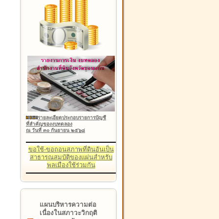
รายละเอียดประกอบรายการบัญชี
ที่สำคัญของงบทดลอง
ณ วันที่ ๓๐ กันยายน ๒๕๖๘
ขอใช้-ขอถอนสภาพที่ดินอันเป็น
สาธารณสมบัติของแผ่นสำหรับ
พลเมืองใช้ร่วมกัน
แผนบริหารความต่อ
เนื่องในสภาวะวิกฤติ