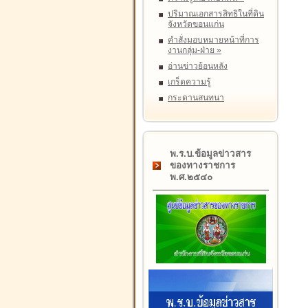
ปริมาณเอกสารสิทธิในที่ดิน
จังหวัดขอนแก่น
คำสั่งมอบหมายหน้าที่การ
งานกลุ่ม-ฝ่าย
»
อ่านข่าวย้อนหลัง
เกร็ดความรู้
กระดานสนทนา
พ.ร.บ.ข้อมูลข่าวสาร
ของทางราชการ
พ.ศ.๒๕๔๐