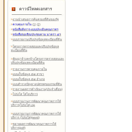
ดาวน์โหลดเอกสาร
>
งานนำเสนอการคุ้มครองที่ดินของรัฐ
>
ควบคุมภายใน
(1)
(2)
>
หนังสือสังการ-แบบประเมินคุณภาพฯ
>
หนังสือขอเชิญประชุมตาม มาตรา ๘ฯ
>
แบบรายงานปรับปรุงข้อมูลทะเบียนที่ดิน
>
โครงการตรวจสอบและปรับปรุงข้อมูล
ทะเบียนที่ดิน
>
สัญญาจ้างลูกจ้างโครงการตรวจสอบและ
ปรับปรุงข้อมูลทะเบียนที่ดิน
>
รายงานการควบคุมภายใน
>
แบบเก็บข้อมูล ๕๗ สาขา
>
แบบเก็บข้อมูล ๕๗ อำเภอ
>
แบบสำรวจปัญหาอุปสรรคของกรมที่ดิน
>
รายงานผลการดำเนินงาน(ประจำเดือน)
>
โปร่งใส ใส่ใจบริการ
>
แบบรายงานการพัฒนาคุณภาพการให้
บริการ(โปร่งใส).zip
>
แบบรายงานการพัฒนาคุณภาพการให้
บริการ (โปร่งใส)(word
)
>
ขยายผลการพัฒนาคุณภาพการให้
บริการ(pdf)