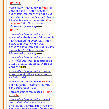
-
ประกาศ
>
ประกาศจังหวัดขอนแก่น เรื่อง
ผู้ชนะ
การ
เสนอราคา ประกวดราคาจ้างก่อสร้าง
อาคารสำนักงานที่ดิน อาคาร คสล.ขนาด
กลาง พร้อมส่วนประกอบที่จำเป็น สำนักงาน
ที่ดินจังหวัดขอนแก่น สาขาน้ำพอง
ส่วน
แยกอุบลรัตน์
ด้วยวิธีประกวดราคา
อิเล็กทรอนิกส์ (e-bidding
)
-
ประกาศ
>
ประกาศจังหวัดขอนแก่น เรื่อง
ประกวด
ราคาก่อสร้างปรับปรุงอาคารที่ทำการและสิ่ง
ก่อสร้างประกอบ โดยปรับปรุง่อเติมอาคาร
สำนักงานและพื้นที่บริเวณบ้านพัก
ข้าราชการ สำนักงานที่ดินจังหวัดขอนแก่น
สาขาภูเวียง ด้วยวิธีประกวดราคา
อิเล็กทรอนิกส์ (e-bidding
)
>
ประกาศจังหวัดขอนแก่น เรื่อง
ขายทอด
ตลาดต้นไม้บนที่ราชพัสดุ แปลงหมายเลข
ทะเบียน ที่ ขก.1849(บางส่วน)โดยวิธีขาย
ทอดตลาด
>
ประกาศจังหวัดขอนแก่น เรื่อง
การขาย
ทอดตลาดครุภัณฑ์ที่ชำรุดและหมดความ
จำเป็นในการใช้งาน
>
ประกาศจังหวัดขอนแก่น เรื่อง
ยกเลิก
การ
ขายทอดตลาดครุภัณฑ์ที่ชำรุดและหมด
ความจำเป็นในการใช้งาน
>
ประกาศจังหวัดขอนแก่น เรื่อง
ขายทอด
ตลาด
พัสดุ
>
ประกาศจังหวัดขอนแก่น เรื่อง
เผยแพร่
แผนการจัดซื้อจัดจ้าง ก่อสร้างอาคาร
ที่ทำการสำนักงานที่ดิน อาคาร คสล.ขนาด
กลาง พร้อมส่วนประกอบที่จำเป็น สำนักงาน