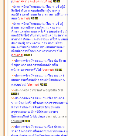
(
ประกาศ+รายละเอียดแนบท้าย
)
>
ประกาศจังหวัดขอนแก่น เรื่อง
รายชื่อผู้มี
สิทธิเข้ารับการสอบคัดเลือก ผู้ขาดคุณ
สมบัติฯ และกำหนดวัน เวลา สถานที่ในการ
สอบ
(
ประกาศ
)
>
ประกาศจังหวัดขอนแก่น เรื่อง
รายชื่อผู้
ผ่านการประเมินความรู้ความสามารถ
ทักษะ และสมรรถนะ ครั้งที่ ๑ (สอบข้อเขียน)
และผู้มีสิทธิ์เข้ารับการประเมินความรู้ความ
สามารถ ทักษะ และสมรรถนะ ครั้งที่ ๒ (สอบ
สัมภาษณ์) กำหนดวัน เวลา สถานที่สอบ
และระเบียบเกี่ยวกับการประเมินสมรรถนะฯ
เพื่อเลือกสรรเป็นพนักงานราชการทั่วไป
(
ประกาศ
)
>
>
ประกาศจังหวัดขอนแก่น เรื่อง
บัญชี
ราย
ชื่อผู้ผ่านการเลือกสรรเพื่อจัดจ้างเป็น
พนักงานราชการทั่วไป
(
ประกาศ
)
>
>
ประกาศจังหวัดขอนแก่น เรื่อง
เผยแพร่
แผนการจัดซื้อจัดจ้าง ประจำปีงบประมาณ
พ.ศ.๒๕๖๘
(
ประกาศ
)
>
>
ประกาศมัดจำรังวัดค้างบัญชีเกิน 5 ปี
>
>
ประกาศจังหวัดขอนแก่น เรื่อง ประกวด
ราคาจ้างก่อสร้างที่จอดรถประชาชนและคน
พิการ สำนักงานที่ดินจังหวัดขอนแก่น
สาขากระนวน ด้วยวิธีประกวดราคา
อิเล็กทรอนิกส์ (e-bidding)
ประกาศ
,
เอกสาร
ประกอบ
>
>
ประกาศจังหวัดขอนแก่น เรื่อง ประกวด
ราคาจ้างก่อสร้างที่จอดรถประชาชนและคน
พิการ สำนักงานที่ดินจังหวัดขอนแก่น ด้วย