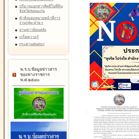
ปริมาณเอกสารสิทธิในที่ดิน
จังหวัดขอนแก่น
คำสั่งมอบหมายหน้าที่การ
งานกลุ่ม-ฝ่าย
»
อ่านข่าวย้อนหลัง
เกร็ดความรู้
กระดานสนทนา
พ.ร.บ.ข้อมูลข่าวสาร
ของทางราชการ
พ.ศ.๒๕๔๐