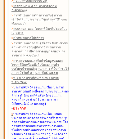
>
คู่มือสำหรับประชาชน Zip
>
แบบรายงาน พ.ร.บ.อำนวยความ
สะดวก(zip)
>
การดำเนินการสร้างความรับรู้ ความ
เข้าใจให้แก่ประชาชน "ชุดคำพูด"(Theme
Massage)
>
แบบรายงานออกโฉนดที่ดินฯไม่ชอบด้วย
กฎหมาย
>
เป้าหมายการให้บริการ
>
การดำเนินการตามคู่มือสำหรับประชาชน
ตามพระราชบัญญัติการอำนวยความ
สะดวกในการพิจารณาอนุญาตของท าง
ราชการ พ.ศ.๒๕๕๘
>
การตรวจสอบและจัดทำข้อมูลขอออก
โฉนดที่ดินหรือหนังสือรับรองการทำ
ประโยชน์จากหลักฐาน ส.ค.๑ ที่ยื่นคำขอไว้
ภายหลังวันที่ ๘ กุมภาพันธ์ ๒๕๕๓
>
พ.ร.บ.การเช่าที่ดินเพื่อเกษตรกรรม
พ.ศ.๒๕๒๔
>
ประกาศจังหวัดขอนแก่น เรื่อง ประกวด
ราคาจ้างก่อสร้างที่จอดรถประชาชนและคน
พิการ สำนักงานที่ดินจังหวัดขอนแก่น
สาขาน้ำพอง
ด้วยวิธีประกวดราคา
)
อิเล็กทรอนิกส์ (e-bidding
-
ประกาศ
>
ประกาศจังหวัดขอนแก่น เรื่อง ยกเลิก
ประกาศ ประกวดราคาจ้างก่อสร้างปรับปรุง
อาคารที่ทำการและสิ่งก่อสร้างประกอบ โดย
การปรับปรุงต่อเติมอาคารสำนักงานและ
พื้นที่บริเวณบ้านพักข้าราชการ สำนักงาน
ที่ดินจังหวัดขอนแก่น สาขาภูเวียง
ด้วยวิธี
)
ประกวดราคาอิเล็กทรอนิกส์ (e-bidding