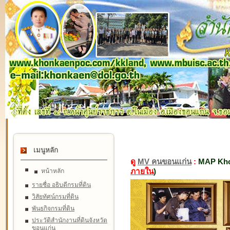
เมนูหลัก
ดู
MV คนขอนแก่น
:
MAP Kho
ภายใน
)
หน้าหลัก
รายชื่อ อธิบดีกรมที่ดิน
วิสัยทัศน์กรมที่ดิน
พันธกิจกรมที่ดิน
ประวัติสำนักงานที่ดินจังหวัด
ขอนแก่น