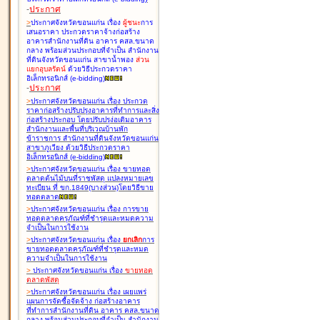
-
ประกาศ
>
ประกาศจังหวัดขอนแก่น เรื่อง
ผู้ชนะ
การ
เสนอราคา ประกวดราคาจ้างก่อสร้าง
อาคารสำนักงานที่ดิน อาคาร คสล.ขนาด
กลาง พร้อมส่วนประกอบที่จำเป็น สำนักงาน
ที่ดินจังหวัดขอนแก่น สาขาน้ำพอง
ส่วน
แยกอุบลรัตน์
ด้วยวิธีประกวดราคา
อิเล็กทรอนิกส์ (e-bidding
)
-
ประกาศ
>
ประกาศจังหวัดขอนแก่น เรื่อง
ประกวด
ราคาก่อสร้างปรับปรุงอาคารที่ทำการและสิ่ง
ก่อสร้างประกอบ โดยปรับปรุง่อเติมอาคาร
สำนักงานและพื้นที่บริเวณบ้านพัก
ข้าราชการ สำนักงานที่ดินจังหวัดขอนแก่น
สาขาภูเวียง ด้วยวิธีประกวดราคา
อิเล็กทรอนิกส์ (e-bidding
)
>
ประกาศจังหวัดขอนแก่น เรื่อง
ขายทอด
ตลาดต้นไม้บนที่ราชพัสดุ แปลงหมายเลข
ทะเบียน ที่ ขก.1849(บางส่วน)โดยวิธีขาย
ทอดตลาด
>
ประกาศจังหวัดขอนแก่น เรื่อง
การขาย
ทอดตลาดครุภัณฑ์ที่ชำรุดและหมดความ
จำเป็นในการใช้งาน
>
ประกาศจังหวัดขอนแก่น เรื่อง
ยกเลิก
การ
ขายทอดตลาดครุภัณฑ์ที่ชำรุดและหมด
ความจำเป็นในการใช้งาน
>
ประกาศจังหวัดขอนแก่น เรื่อง
ขายทอด
ตลาด
พัสดุ
>
ประกาศจังหวัดขอนแก่น เรื่อง
เผยแพร่
แผนการจัดซื้อจัดจ้าง ก่อสร้างอาคาร
ที่ทำการสำนักงานที่ดิน อาคาร คสล.ขนาด
กลาง พร้อมส่วนประกอบที่จำเป็น สำนักงาน