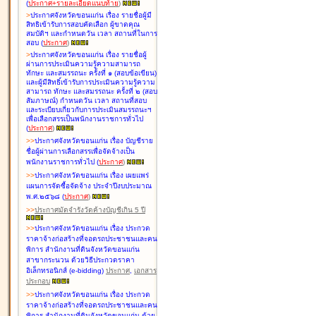
(
ประกาศ+รายละเอียดแนบท้าย
)
>
ประกาศจังหวัดขอนแก่น เรื่อง
รายชื่อผู้มี
สิทธิเข้ารับการสอบคัดเลือก ผู้ขาดคุณ
สมบัติฯ และกำหนดวัน เวลา สถานที่ในการ
สอบ
(
ประกาศ
)
>
ประกาศจังหวัดขอนแก่น เรื่อง
รายชื่อผู้
ผ่านการประเมินความรู้ความสามารถ
ทักษะ และสมรรถนะ ครั้งที่ ๑ (สอบข้อเขียน)
และผู้มีสิทธิ์เข้ารับการประเมินความรู้ความ
สามารถ ทักษะ และสมรรถนะ ครั้งที่ ๒ (สอบ
สัมภาษณ์) กำหนดวัน เวลา สถานที่สอบ
และระเบียบเกี่ยวกับการประเมินสมรรถนะฯ
เพื่อเลือกสรรเป็นพนักงานราชการทั่วไป
(
ประกาศ
)
>
>
ประกาศจังหวัดขอนแก่น เรื่อง
บัญชี
ราย
ชื่อผู้ผ่านการเลือกสรรเพื่อจัดจ้างเป็น
พนักงานราชการทั่วไป
(
ประกาศ
)
>
>
ประกาศจังหวัดขอนแก่น เรื่อง
เผยแพร่
แผนการจัดซื้อจัดจ้าง ประจำปีงบประมาณ
พ.ศ.๒๕๖๘
(
ประกาศ
)
>
>
ประกาศมัดจำรังวัดค้างบัญชีเกิน 5 ปี
>
>
ประกาศจังหวัดขอนแก่น เรื่อง ประกวด
ราคาจ้างก่อสร้างที่จอดรถประชาชนและคน
พิการ สำนักงานที่ดินจังหวัดขอนแก่น
สาขากระนวน ด้วยวิธีประกวดราคา
อิเล็กทรอนิกส์ (e-bidding)
ประกาศ
,
เอกสาร
ประกอบ
>
>
ประกาศจังหวัดขอนแก่น เรื่อง ประกวด
ราคาจ้างก่อสร้างที่จอดรถประชาชนและคน
พิการ สำนักงานที่ดินจังหวัดขอนแก่น ด้วย