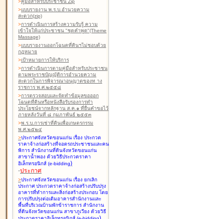
>
คู่มือสำหรับประชาชน Zip
>
แบบรายงาน พ.ร.บ.อำนวยความ
สะดวก(zip)
>
การดำเนินการสร้างความรับรู้ ความ
เข้าใจให้แก่ประชาชน "ชุดคำพูด"(Theme
Massage)
>
แบบรายงานออกโฉนดที่ดินฯไม่ชอบด้วย
กฎหมาย
>
เป้าหมายการให้บริการ
>
การดำเนินการตามคู่มือสำหรับประชาชน
ตามพระราชบัญญัติการอำนวยความ
สะดวกในการพิจารณาอนุญาตของท าง
ราชการ พ.ศ.๒๕๕๘
>
การตรวจสอบและจัดทำข้อมูลขอออก
โฉนดที่ดินหรือหนังสือรับรองการทำ
ประโยชน์จากหลักฐาน ส.ค.๑ ที่ยื่นคำขอไว้
ภายหลังวันที่ ๘ กุมภาพันธ์ ๒๕๕๓
>
พ.ร.บ.การเช่าที่ดินเพื่อเกษตรกรรม
พ.ศ.๒๕๒๔
>
ประกาศจังหวัดขอนแก่น เรื่อง ประกวด
ราคาจ้างก่อสร้างที่จอดรถประชาชนและคน
พิการ สำนักงานที่ดินจังหวัดขอนแก่น
สาขาน้ำพอง
ด้วยวิธีประกวดราคา
)
อิเล็กทรอนิกส์ (e-bidding
-
ประกาศ
>
ประกาศจังหวัดขอนแก่น เรื่อง ยกเลิก
ประกาศ ประกวดราคาจ้างก่อสร้างปรับปรุง
อาคารที่ทำการและสิ่งก่อสร้างประกอบ โดย
การปรับปรุงต่อเติมอาคารสำนักงานและ
พื้นที่บริเวณบ้านพักข้าราชการ สำนักงาน
ที่ดินจังหวัดขอนแก่น สาขาภูเวียง
ด้วยวิธี
)
ประกวดราคาอิเล็กทรอนิกส์ (e-bidding