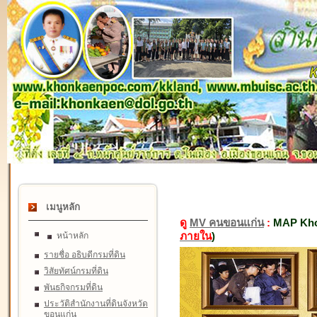
เมนูหลัก
ดู
MV คนขอนแก่น
:
MAP Kho
ภายใน
)
หน้าหลัก
รายชื่อ อธิบดีกรมที่ดิน
วิสัยทัศน์กรมที่ดิน
พันธกิจกรมที่ดิน
ประวัติสำนักงานที่ดินจังหวัด
ขอนแก่น