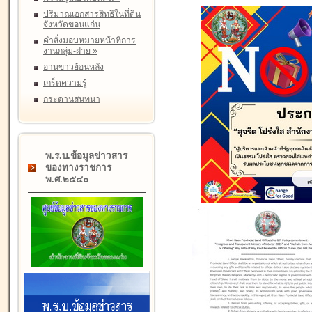
ปริมาณเอกสารสิทธิในที่ดิน
จังหวัดขอนแก่น
คำสั่งมอบหมายหน้าที่การ
งานกลุ่ม-ฝ่าย
»
อ่านข่าวย้อนหลัง
เกร็ดความรู้
กระดานสนทนา
พ.ร.บ.ข้อมูลข่าวสาร
ของทางราชการ
พ.ศ.๒๕๔๐