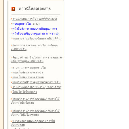
ดาวน์โหลดเอกสาร
>
งานนำเสนอการคุ้มครองที่ดินของรัฐ
>
ควบคุมภายใน
(1)
(2)
>
หนังสือสังการ-แบบประเมินคุณภาพฯ
>
หนังสือขอเชิญประชุมตาม มาตรา ๘ฯ
>
แบบรายงานปรับปรุงข้อมูลทะเบียนที่ดิน
>
โครงการตรวจสอบและปรับปรุงข้อมูล
ทะเบียนที่ดิน
>
สัญญาจ้างลูกจ้างโครงการตรวจสอบและ
ปรับปรุงข้อมูลทะเบียนที่ดิน
>
รายงานการควบคุมภายใน
>
แบบเก็บข้อมูล ๕๗ สาขา
>
แบบเก็บข้อมูล ๕๗ อำเภอ
>
แบบสำรวจปัญหาอุปสรรคของกรมที่ดิน
>
รายงานผลการดำเนินงาน(ประจำเดือน)
>
โปร่งใส ใส่ใจบริการ
>
แบบรายงานการพัฒนาคุณภาพการให้
บริการ(โปร่งใส).zip
>
แบบรายงานการพัฒนาคุณภาพการให้
บริการ (โปร่งใส)(word
)
>
ขยายผลการพัฒนาคุณภาพการให้
บริการ(pdf)