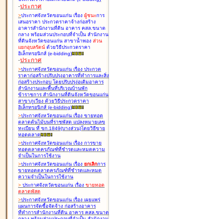
-
ประกาศ
>
ประกาศจังหวัดขอนแก่น เรื่อง
ผู้ชนะ
การ
เสนอราคา ประกวดราคาจ้างก่อสร้าง
อาคารสำนักงานที่ดิน อาคาร คสล.ขนาด
กลาง พร้อมส่วนประกอบที่จำเป็น สำนักงาน
ที่ดินจังหวัดขอนแก่น สาขาน้ำพอง
ส่วน
แยกอุบลรัตน์
ด้วยวิธีประกวดราคา
อิเล็กทรอนิกส์ (e-bidding
)
-
ประกาศ
>
ประกาศจังหวัดขอนแก่น เรื่อง
ประกวด
ราคาก่อสร้างปรับปรุงอาคารที่ทำการและสิ่ง
ก่อสร้างประกอบ โดยปรับปรุง่อเติมอาคาร
สำนักงานและพื้นที่บริเวณบ้านพัก
ข้าราชการ สำนักงานที่ดินจังหวัดขอนแก่น
สาขาภูเวียง ด้วยวิธีประกวดราคา
อิเล็กทรอนิกส์ (e-bidding
)
>
ประกาศจังหวัดขอนแก่น เรื่อง
ขายทอด
ตลาดต้นไม้บนที่ราชพัสดุ แปลงหมายเลข
ทะเบียน ที่ ขก.1849(บางส่วน)โดยวิธีขาย
ทอดตลาด
>
ประกาศจังหวัดขอนแก่น เรื่อง
การขาย
ทอดตลาดครุภัณฑ์ที่ชำรุดและหมดความ
จำเป็นในการใช้งาน
>
ประกาศจังหวัดขอนแก่น เรื่อง
ยกเลิก
การ
ขายทอดตลาดครุภัณฑ์ที่ชำรุดและหมด
ความจำเป็นในการใช้งาน
>
ประกาศจังหวัดขอนแก่น เรื่อง
ขายทอด
ตลาด
พัสดุ
>
ประกาศจังหวัดขอนแก่น เรื่อง
เผยแพร่
แผนการจัดซื้อจัดจ้าง ก่อสร้างอาคาร
ที่ทำการสำนักงานที่ดิน อาคาร คสล.ขนาด
กลาง พร้อมส่วนประกอบที่จำเป็น สำนักงาน