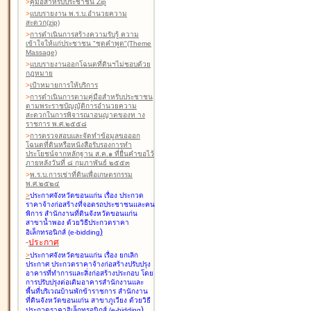
>
คู่มือสำหรับประชาชน Zip
>
แบบรายงาน พ.ร.บ.อำนวยความ
สะดวก(zip)
>
การดำเนินการสร้างความรับรู้ ความ
เข้าใจให้แก่ประชาชน "ชุดคำพูด"(Theme
Massage)
>
แบบรายงานออกโฉนดที่ดินฯไม่ชอบด้วย
กฎหมาย
>
เป้าหมายการให้บริการ
>
การดำเนินการตามคู่มือสำหรับประชาชน
ตามพระราชบัญญัติการอำนวยความ
สะดวกในการพิจารณาอนุญาตของท าง
ราชการ พ.ศ.๒๕๕๘
>
การตรวจสอบและจัดทำข้อมูลขอออก
โฉนดที่ดินหรือหนังสือรับรองการทำ
ประโยชน์จากหลักฐาน ส.ค.๑ ที่ยื่นคำขอไว้
ภายหลังวันที่ ๘ กุมภาพันธ์ ๒๕๕๓
>
พ.ร.บ.การเช่าที่ดินเพื่อเกษตรกรรม
พ.ศ.๒๕๒๔
>
ประกาศจังหวัดขอนแก่น เรื่อง ประกวด
ราคาจ้างก่อสร้างที่จอดรถประชาชนและคน
พิการ สำนักงานที่ดินจังหวัดขอนแก่น
สาขาน้ำพอง
ด้วยวิธีประกวดราคา
)
อิเล็กทรอนิกส์ (e-bidding
-
ประกาศ
>
ประกาศจังหวัดขอนแก่น เรื่อง ยกเลิก
ประกาศ ประกวดราคาจ้างก่อสร้างปรับปรุง
อาคารที่ทำการและสิ่งก่อสร้างประกอบ โดย
การปรับปรุงต่อเติมอาคารสำนักงานและ
พื้นที่บริเวณบ้านพักข้าราชการ สำนักงาน
ที่ดินจังหวัดขอนแก่น สาขาภูเวียง
ด้วยวิธี
)
ประกวดราคาอิเล็กทรอนิกส์ (e-bidding