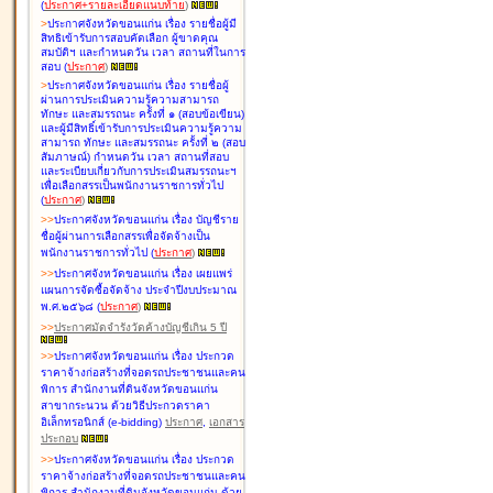
(
ประกาศ+รายละเอียดแนบท้าย
)
>
ประกาศจังหวัดขอนแก่น เรื่อง
รายชื่อผู้มี
สิทธิเข้ารับการสอบคัดเลือก ผู้ขาดคุณ
สมบัติฯ และกำหนดวัน เวลา สถานที่ในการ
สอบ
(
ประกาศ
)
>
ประกาศจังหวัดขอนแก่น เรื่อง
รายชื่อผู้
ผ่านการประเมินความรู้ความสามารถ
ทักษะ และสมรรถนะ ครั้งที่ ๑ (สอบข้อเขียน)
และผู้มีสิทธิ์เข้ารับการประเมินความรู้ความ
สามารถ ทักษะ และสมรรถนะ ครั้งที่ ๒ (สอบ
สัมภาษณ์) กำหนดวัน เวลา สถานที่สอบ
และระเบียบเกี่ยวกับการประเมินสมรรถนะฯ
เพื่อเลือกสรรเป็นพนักงานราชการทั่วไป
(
ประกาศ
)
>
>
ประกาศจังหวัดขอนแก่น เรื่อง
บัญชี
ราย
ชื่อผู้ผ่านการเลือกสรรเพื่อจัดจ้างเป็น
พนักงานราชการทั่วไป
(
ประกาศ
)
>
>
ประกาศจังหวัดขอนแก่น เรื่อง
เผยแพร่
แผนการจัดซื้อจัดจ้าง ประจำปีงบประมาณ
พ.ศ.๒๕๖๘
(
ประกาศ
)
>
>
ประกาศมัดจำรังวัดค้างบัญชีเกิน 5 ปี
>
>
ประกาศจังหวัดขอนแก่น เรื่อง ประกวด
ราคาจ้างก่อสร้างที่จอดรถประชาชนและคน
พิการ สำนักงานที่ดินจังหวัดขอนแก่น
สาขากระนวน ด้วยวิธีประกวดราคา
อิเล็กทรอนิกส์ (e-bidding)
ประกาศ
,
เอกสาร
ประกอบ
>
>
ประกาศจังหวัดขอนแก่น เรื่อง ประกวด
ราคาจ้างก่อสร้างที่จอดรถประชาชนและคน
พิการ สำนักงานที่ดินจังหวัดขอนแก่น ด้วย