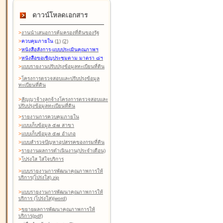
ดาวน์โหลดเอกสาร
>
งานนำเสนอการคุ้มครองที่ดินของรัฐ
>
ควบคุมภายใน
(1)
(2)
>
หนังสือสังการ-แบบประเมินคุณภาพฯ
>
หนังสือขอเชิญประชุมตาม มาตรา ๘ฯ
>
แบบรายงานปรับปรุงข้อมูลทะเบียนที่ดิน
>
โครงการตรวจสอบและปรับปรุงข้อมูล
ทะเบียนที่ดิน
>
สัญญาจ้างลูกจ้างโครงการตรวจสอบและ
ปรับปรุงข้อมูลทะเบียนที่ดิน
>
รายงานการควบคุมภายใน
>
แบบเก็บข้อมูล ๕๗ สาขา
>
แบบเก็บข้อมูล ๕๗ อำเภอ
>
แบบสำรวจปัญหาอุปสรรคของกรมที่ดิน
>
รายงานผลการดำเนินงาน(ประจำเดือน)
>
โปร่งใส ใส่ใจบริการ
>
แบบรายงานการพัฒนาคุณภาพการให้
บริการ(โปร่งใส).zip
>
แบบรายงานการพัฒนาคุณภาพการให้
บริการ (โปร่งใส)(word
)
>
ขยายผลการพัฒนาคุณภาพการให้
บริการ(pdf)