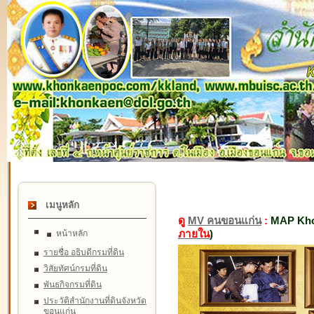
เมนูหลัก
ดู
MV คนขอนแก่น
:
MAP Kho
ภายใน
)
หน้าหลัก
รายชื่อ อธิบดีกรมที่ดิน
วิสัยทัศน์กรมที่ดิน
พันธกิจกรมที่ดิน
ประวัติสำนักงานที่ดินจังหวัด
ขอนแก่น