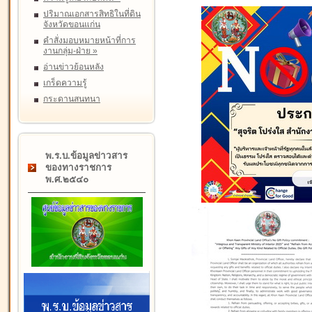
ปริมาณเอกสารสิทธิในที่ดิน
จังหวัดขอนแก่น
คำสั่งมอบหมายหน้าที่การ
งานกลุ่ม-ฝ่าย
»
อ่านข่าวย้อนหลัง
เกร็ดความรู้
กระดานสนทนา
พ.ร.บ.ข้อมูลข่าวสาร
ของทางราชการ
พ.ศ.๒๕๔๐