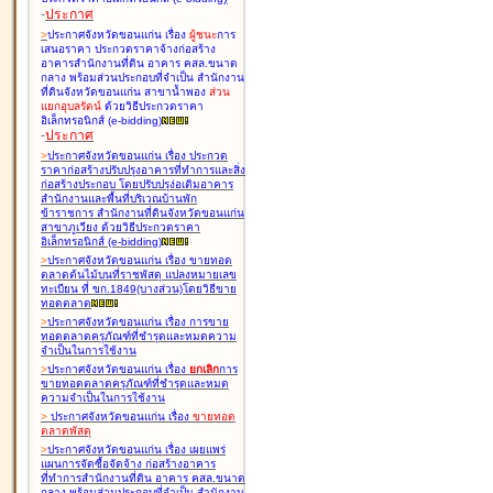
-
ประกาศ
>
ประกาศจังหวัดขอนแก่น เรื่อง
ผู้ชนะ
การ
เสนอราคา ประกวดราคาจ้างก่อสร้าง
อาคารสำนักงานที่ดิน อาคาร คสล.ขนาด
กลาง พร้อมส่วนประกอบที่จำเป็น สำนักงาน
ที่ดินจังหวัดขอนแก่น สาขาน้ำพอง
ส่วน
แยกอุบลรัตน์
ด้วยวิธีประกวดราคา
อิเล็กทรอนิกส์ (e-bidding
)
-
ประกาศ
>
ประกาศจังหวัดขอนแก่น เรื่อง
ประกวด
ราคาก่อสร้างปรับปรุงอาคารที่ทำการและสิ่ง
ก่อสร้างประกอบ โดยปรับปรุง่อเติมอาคาร
สำนักงานและพื้นที่บริเวณบ้านพัก
ข้าราชการ สำนักงานที่ดินจังหวัดขอนแก่น
สาขาภูเวียง ด้วยวิธีประกวดราคา
อิเล็กทรอนิกส์ (e-bidding
)
>
ประกาศจังหวัดขอนแก่น เรื่อง
ขายทอด
ตลาดต้นไม้บนที่ราชพัสดุ แปลงหมายเลข
ทะเบียน ที่ ขก.1849(บางส่วน)โดยวิธีขาย
ทอดตลาด
>
ประกาศจังหวัดขอนแก่น เรื่อง
การขาย
ทอดตลาดครุภัณฑ์ที่ชำรุดและหมดความ
จำเป็นในการใช้งาน
>
ประกาศจังหวัดขอนแก่น เรื่อง
ยกเลิก
การ
ขายทอดตลาดครุภัณฑ์ที่ชำรุดและหมด
ความจำเป็นในการใช้งาน
>
ประกาศจังหวัดขอนแก่น เรื่อง
ขายทอด
ตลาด
พัสดุ
>
ประกาศจังหวัดขอนแก่น เรื่อง
เผยแพร่
แผนการจัดซื้อจัดจ้าง ก่อสร้างอาคาร
ที่ทำการสำนักงานที่ดิน อาคาร คสล.ขนาด
กลาง พร้อมส่วนประกอบที่จำเป็น สำนักงาน