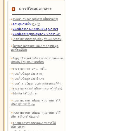
ดาวน์โหลดเอกสาร
>
งานนำเสนอการคุ้มครองที่ดินของรัฐ
>
ควบคุมภายใน
(1)
(2)
>
หนังสือสังการ-แบบประเมินคุณภาพฯ
>
หนังสือขอเชิญประชุมตาม มาตรา ๘ฯ
>
แบบรายงานปรับปรุงข้อมูลทะเบียนที่ดิน
>
โครงการตรวจสอบและปรับปรุงข้อมูล
ทะเบียนที่ดิน
>
สัญญาจ้างลูกจ้างโครงการตรวจสอบและ
ปรับปรุงข้อมูลทะเบียนที่ดิน
>
รายงานการควบคุมภายใน
>
แบบเก็บข้อมูล ๕๗ สาขา
>
แบบเก็บข้อมูล ๕๗ อำเภอ
>
แบบสำรวจปัญหาอุปสรรคของกรมที่ดิน
>
รายงานผลการดำเนินงาน(ประจำเดือน)
>
โปร่งใส ใส่ใจบริการ
>
แบบรายงานการพัฒนาคุณภาพการให้
บริการ(โปร่งใส).zip
>
แบบรายงานการพัฒนาคุณภาพการให้
บริการ (โปร่งใส)(word
)
>
ขยายผลการพัฒนาคุณภาพการให้
บริการ(pdf)