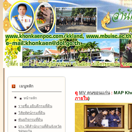
เมนูหลัก
ดู
MV คนขอนแก่น
:
MAP Kho
ภายใน
)
หน้าหลัก
รายชื่อ อธิบดีกรมที่ดิน
วิสัยทัศน์กรมที่ดิน
พันธกิจกรมที่ดิน
ประวัติสำนักงานที่ดินจังหวัด
ขอนแก่น