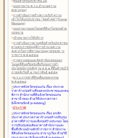
>
คู่มือสำหรับประชาชน Zip
>
แบบรายงาน พ.ร.บ.อำนวยความ
สะดวก(zip)
>
การดำเนินการสร้างความรับรู้ ความ
เข้าใจให้แก่ประชาชน "ชุดคำพูด"(Theme
Massage)
>
แบบรายงานออกโฉนดที่ดินฯไม่ชอบด้วย
กฎหมาย
>
เป้าหมายการให้บริการ
>
การดำเนินการตามคู่มือสำหรับประชาชน
ตามพระราชบัญญัติการอำนวยความ
สะดวกในการพิจารณาอนุญาตของท าง
ราชการ พ.ศ.๒๕๕๘
>
การตรวจสอบและจัดทำข้อมูลขอออก
โฉนดที่ดินหรือหนังสือรับรองการทำ
ประโยชน์จากหลักฐาน ส.ค.๑ ที่ยื่นคำขอไว้
ภายหลังวันที่ ๘ กุมภาพันธ์ ๒๕๕๓
>
พ.ร.บ.การเช่าที่ดินเพื่อเกษตรกรรม
พ.ศ.๒๕๒๔
>
ประกาศจังหวัดขอนแก่น เรื่อง ประกวด
ราคาจ้างก่อสร้างที่จอดรถประชาชนและคน
พิการ สำนักงานที่ดินจังหวัดขอนแก่น
สาขาน้ำพอง
ด้วยวิธีประกวดราคา
)
อิเล็กทรอนิกส์ (e-bidding
-
ประกาศ
>
ประกาศจังหวัดขอนแก่น เรื่อง ยกเลิก
ประกาศ ประกวดราคาจ้างก่อสร้างปรับปรุง
อาคารที่ทำการและสิ่งก่อสร้างประกอบ โดย
การปรับปรุงต่อเติมอาคารสำนักงานและ
พื้นที่บริเวณบ้านพักข้าราชการ สำนักงาน
ที่ดินจังหวัดขอนแก่น สาขาภูเวียง
ด้วยวิธี
)
ประกวดราคาอิเล็กทรอนิกส์ (e-bidding