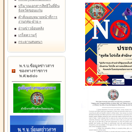
ปริมาณเอกสารสิทธิในที่ดิน
จังหวัดขอนแก่น
คำสั่งมอบหมายหน้าที่การ
งานกลุ่ม-ฝ่าย
»
อ่านข่าวย้อนหลัง
เกร็ดความรู้
กระดานสนทนา
พ.ร.บ.ข้อมูลข่าวสาร
ของทางราชการ
พ.ศ.๒๕๔๐