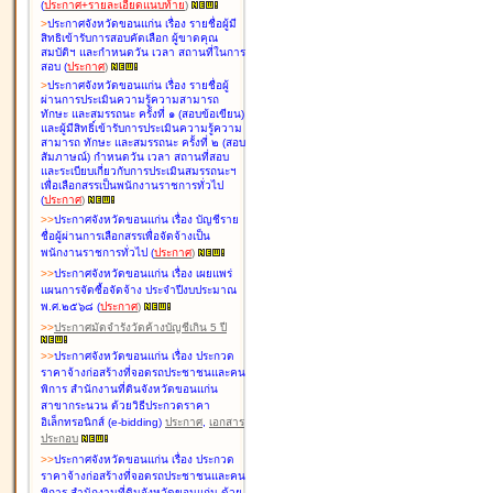
(
ประกาศ+รายละเอียดแนบท้าย
)
>
ประกาศจังหวัดขอนแก่น เรื่อง
รายชื่อผู้มี
สิทธิเข้ารับการสอบคัดเลือก ผู้ขาดคุณ
สมบัติฯ และกำหนดวัน เวลา สถานที่ในการ
สอบ
(
ประกาศ
)
>
ประกาศจังหวัดขอนแก่น เรื่อง
รายชื่อผู้
ผ่านการประเมินความรู้ความสามารถ
ทักษะ และสมรรถนะ ครั้งที่ ๑ (สอบข้อเขียน)
และผู้มีสิทธิ์เข้ารับการประเมินความรู้ความ
สามารถ ทักษะ และสมรรถนะ ครั้งที่ ๒ (สอบ
สัมภาษณ์) กำหนดวัน เวลา สถานที่สอบ
และระเบียบเกี่ยวกับการประเมินสมรรถนะฯ
เพื่อเลือกสรรเป็นพนักงานราชการทั่วไป
(
ประกาศ
)
>
>
ประกาศจังหวัดขอนแก่น เรื่อง
บัญชี
ราย
ชื่อผู้ผ่านการเลือกสรรเพื่อจัดจ้างเป็น
พนักงานราชการทั่วไป
(
ประกาศ
)
>
>
ประกาศจังหวัดขอนแก่น เรื่อง
เผยแพร่
แผนการจัดซื้อจัดจ้าง ประจำปีงบประมาณ
พ.ศ.๒๕๖๘
(
ประกาศ
)
>
>
ประกาศมัดจำรังวัดค้างบัญชีเกิน 5 ปี
>
>
ประกาศจังหวัดขอนแก่น เรื่อง ประกวด
ราคาจ้างก่อสร้างที่จอดรถประชาชนและคน
พิการ สำนักงานที่ดินจังหวัดขอนแก่น
สาขากระนวน ด้วยวิธีประกวดราคา
อิเล็กทรอนิกส์ (e-bidding)
ประกาศ
,
เอกสาร
ประกอบ
>
>
ประกาศจังหวัดขอนแก่น เรื่อง ประกวด
ราคาจ้างก่อสร้างที่จอดรถประชาชนและคน
พิการ สำนักงานที่ดินจังหวัดขอนแก่น ด้วย