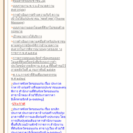
>
คู่มือสำหรับประชาชน Zip
>
แบบรายงาน พ.ร.บ.อำนวยความ
สะดวก(zip)
>
การดำเนินการสร้างความรับรู้ ความ
เข้าใจให้แก่ประชาชน "ชุดคำพูด"(Theme
Massage)
>
แบบรายงานออกโฉนดที่ดินฯไม่ชอบด้วย
กฎหมาย
>
เป้าหมายการให้บริการ
>
การดำเนินการตามคู่มือสำหรับประชาชน
ตามพระราชบัญญัติการอำนวยความ
สะดวกในการพิจารณาอนุญาตของท าง
ราชการ พ.ศ.๒๕๕๘
>
การตรวจสอบและจัดทำข้อมูลขอออก
โฉนดที่ดินหรือหนังสือรับรองการทำ
ประโยชน์จากหลักฐาน ส.ค.๑ ที่ยื่นคำขอไว้
ภายหลังวันที่ ๘ กุมภาพันธ์ ๒๕๕๓
>
พ.ร.บ.การเช่าที่ดินเพื่อเกษตรกรรม
พ.ศ.๒๕๒๔
>
ประกาศจังหวัดขอนแก่น เรื่อง ประกวด
ราคาจ้างก่อสร้างที่จอดรถประชาชนและคน
พิการ สำนักงานที่ดินจังหวัดขอนแก่น
สาขาน้ำพอง
ด้วยวิธีประกวดราคา
)
อิเล็กทรอนิกส์ (e-bidding
-
ประกาศ
>
ประกาศจังหวัดขอนแก่น เรื่อง ยกเลิก
ประกาศ ประกวดราคาจ้างก่อสร้างปรับปรุง
อาคารที่ทำการและสิ่งก่อสร้างประกอบ โดย
การปรับปรุงต่อเติมอาคารสำนักงานและ
พื้นที่บริเวณบ้านพักข้าราชการ สำนักงาน
ที่ดินจังหวัดขอนแก่น สาขาภูเวียง
ด้วยวิธี
)
ประกวดราคาอิเล็กทรอนิกส์ (e-bidding