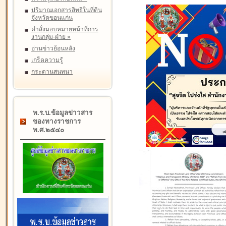
ปริมาณเอกสารสิทธิในที่ดิน
จังหวัดขอนแก่น
คำสั่งมอบหมายหน้าที่การ
งานกลุ่ม-ฝ่าย
»
อ่านข่าวย้อนหลัง
เกร็ดความรู้
กระดานสนทนา
พ.ร.บ.ข้อมูลข่าวสาร
ของทางราชการ
พ.ศ.๒๕๔๐