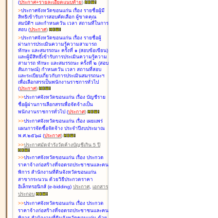
(
ประกาศ+รายละเอียดแนบท้าย
)
>
ประกาศจังหวัดขอนแก่น เรื่อง
รายชื่อผู้มี
สิทธิเข้ารับการสอบคัดเลือก ผู้ขาดคุณ
สมบัติฯ และกำหนดวัน เวลา สถานที่ในการ
สอบ
(
ประกาศ
)
>
ประกาศจังหวัดขอนแก่น เรื่อง
รายชื่อผู้
ผ่านการประเมินความรู้ความสามารถ
ทักษะ และสมรรถนะ ครั้งที่ ๑ (สอบข้อเขียน)
และผู้มีสิทธิ์เข้ารับการประเมินความรู้ความ
สามารถ ทักษะ และสมรรถนะ ครั้งที่ ๒ (สอบ
สัมภาษณ์) กำหนดวัน เวลา สถานที่สอบ
และระเบียบเกี่ยวกับการประเมินสมรรถนะฯ
เพื่อเลือกสรรเป็นพนักงานราชการทั่วไป
(
ประกาศ
)
>
>
ประกาศจังหวัดขอนแก่น เรื่อง
บัญชี
ราย
ชื่อผู้ผ่านการเลือกสรรเพื่อจัดจ้างเป็น
พนักงานราชการทั่วไป
(
ประกาศ
)
>
>
ประกาศจังหวัดขอนแก่น เรื่อง
เผยแพร่
แผนการจัดซื้อจัดจ้าง ประจำปีงบประมาณ
พ.ศ.๒๕๖๘
(
ประกาศ
)
>
>
ประกาศมัดจำรังวัดค้างบัญชีเกิน 5 ปี
>
>
ประกาศจังหวัดขอนแก่น เรื่อง ประกวด
ราคาจ้างก่อสร้างที่จอดรถประชาชนและคน
พิการ สำนักงานที่ดินจังหวัดขอนแก่น
สาขากระนวน ด้วยวิธีประกวดราคา
อิเล็กทรอนิกส์ (e-bidding)
ประกาศ
,
เอกสาร
ประกอบ
>
>
ประกาศจังหวัดขอนแก่น เรื่อง ประกวด
ราคาจ้างก่อสร้างที่จอดรถประชาชนและคน
พิการ สำนักงานที่ดินจังหวัดขอนแก่น ด้วย