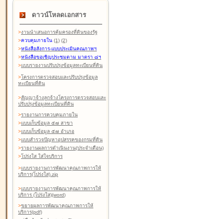
ดาวน์โหลดเอกสาร
>
งานนำเสนอการคุ้มครองที่ดินของรัฐ
>
ควบคุมภายใน
(1)
(2)
>
หนังสือสังการ-แบบประเมินคุณภาพฯ
>
หนังสือขอเชิญประชุมตาม มาตรา ๘ฯ
>
แบบรายงานปรับปรุงข้อมูลทะเบียนที่ดิน
>
โครงการตรวจสอบและปรับปรุงข้อมูล
ทะเบียนที่ดิน
>
สัญญาจ้างลูกจ้างโครงการตรวจสอบและ
ปรับปรุงข้อมูลทะเบียนที่ดิน
>
รายงานการควบคุมภายใน
>
แบบเก็บข้อมูล ๕๗ สาขา
>
แบบเก็บข้อมูล ๕๗ อำเภอ
>
แบบสำรวจปัญหาอุปสรรคของกรมที่ดิน
>
รายงานผลการดำเนินงาน(ประจำเดือน)
>
โปร่งใส ใส่ใจบริการ
>
แบบรายงานการพัฒนาคุณภาพการให้
บริการ(โปร่งใส).zip
>
แบบรายงานการพัฒนาคุณภาพการให้
บริการ (โปร่งใส)(word
)
>
ขยายผลการพัฒนาคุณภาพการให้
บริการ(pdf)