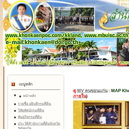
เมนูหลัก
ดู
MV คนขอนแก่น
:
MAP Kho
ภายใน
)
หน้าหลัก
รายชื่อ อธิบดีกรมที่ดิน
วิสัยทัศน์กรมที่ดิน
พันธกิจกรมที่ดิน
ประวัติสำนักงานที่ดินจังหวัด
ขอนแก่น