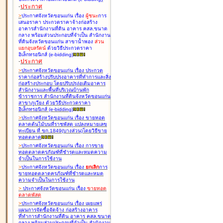
-
ประกาศ
>
ประกาศจังหวัดขอนแก่น เรื่อง
ผู้ชนะ
การ
เสนอราคา ประกวดราคาจ้างก่อสร้าง
อาคารสำนักงานที่ดิน อาคาร คสล.ขนาด
กลาง พร้อมส่วนประกอบที่จำเป็น สำนักงาน
ที่ดินจังหวัดขอนแก่น สาขาน้ำพอง
ส่วน
แยกอุบลรัตน์
ด้วยวิธีประกวดราคา
อิเล็กทรอนิกส์ (e-bidding
)
-
ประกาศ
>
ประกาศจังหวัดขอนแก่น เรื่อง
ประกวด
ราคาก่อสร้างปรับปรุงอาคารที่ทำการและสิ่ง
ก่อสร้างประกอบ โดยปรับปรุง่อเติมอาคาร
สำนักงานและพื้นที่บริเวณบ้านพัก
ข้าราชการ สำนักงานที่ดินจังหวัดขอนแก่น
สาขาภูเวียง ด้วยวิธีประกวดราคา
อิเล็กทรอนิกส์ (e-bidding
)
>
ประกาศจังหวัดขอนแก่น เรื่อง
ขายทอด
ตลาดต้นไม้บนที่ราชพัสดุ แปลงหมายเลข
ทะเบียน ที่ ขก.1849(บางส่วน)โดยวิธีขาย
ทอดตลาด
>
ประกาศจังหวัดขอนแก่น เรื่อง
การขาย
ทอดตลาดครุภัณฑ์ที่ชำรุดและหมดความ
จำเป็นในการใช้งาน
>
ประกาศจังหวัดขอนแก่น เรื่อง
ยกเลิก
การ
ขายทอดตลาดครุภัณฑ์ที่ชำรุดและหมด
ความจำเป็นในการใช้งาน
>
ประกาศจังหวัดขอนแก่น เรื่อง
ขายทอด
ตลาด
พัสดุ
>
ประกาศจังหวัดขอนแก่น เรื่อง
เผยแพร่
แผนการจัดซื้อจัดจ้าง ก่อสร้างอาคาร
ที่ทำการสำนักงานที่ดิน อาคาร คสล.ขนาด
กลาง พร้อมส่วนประกอบที่จำเป็น สำนักงาน