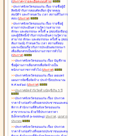
(
ประกาศ+รายละเอียดแนบท้าย
)
>
ประกาศจังหวัดขอนแก่น เรื่อง
รายชื่อผู้มี
สิทธิเข้ารับการสอบคัดเลือก ผู้ขาดคุณ
สมบัติฯ และกำหนดวัน เวลา สถานที่ในการ
สอบ
(
ประกาศ
)
>
ประกาศจังหวัดขอนแก่น เรื่อง
รายชื่อผู้
ผ่านการประเมินความรู้ความสามารถ
ทักษะ และสมรรถนะ ครั้งที่ ๑ (สอบข้อเขียน)
และผู้มีสิทธิ์เข้ารับการประเมินความรู้ความ
สามารถ ทักษะ และสมรรถนะ ครั้งที่ ๒ (สอบ
สัมภาษณ์) กำหนดวัน เวลา สถานที่สอบ
และระเบียบเกี่ยวกับการประเมินสมรรถนะฯ
เพื่อเลือกสรรเป็นพนักงานราชการทั่วไป
(
ประกาศ
)
>
>
ประกาศจังหวัดขอนแก่น เรื่อง
บัญชี
ราย
ชื่อผู้ผ่านการเลือกสรรเพื่อจัดจ้างเป็น
พนักงานราชการทั่วไป
(
ประกาศ
)
>
>
ประกาศจังหวัดขอนแก่น เรื่อง
เผยแพร่
แผนการจัดซื้อจัดจ้าง ประจำปีงบประมาณ
พ.ศ.๒๕๖๘
(
ประกาศ
)
>
>
ประกาศมัดจำรังวัดค้างบัญชีเกิน 5 ปี
>
>
ประกาศจังหวัดขอนแก่น เรื่อง ประกวด
ราคาจ้างก่อสร้างที่จอดรถประชาชนและคน
พิการ สำนักงานที่ดินจังหวัดขอนแก่น
สาขากระนวน ด้วยวิธีประกวดราคา
อิเล็กทรอนิกส์ (e-bidding)
ประกาศ
,
เอกสาร
ประกอบ
>
>
ประกาศจังหวัดขอนแก่น เรื่อง ประกวด
ราคาจ้างก่อสร้างที่จอดรถประชาชนและคน
พิการ สำนักงานที่ดินจังหวัดขอนแก่น ด้วย