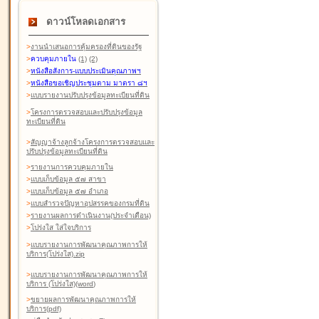
ดาวน์โหลดเอกสาร
>
งานนำเสนอการคุ้มครองที่ดินของรัฐ
>
ควบคุมภายใน
(1)
(2)
>
หนังสือสังการ-แบบประเมินคุณภาพฯ
>
หนังสือขอเชิญประชุมตาม มาตรา ๘ฯ
>
แบบรายงานปรับปรุงข้อมูลทะเบียนที่ดิน
>
โครงการตรวจสอบและปรับปรุงข้อมูล
ทะเบียนที่ดิน
>
สัญญาจ้างลูกจ้างโครงการตรวจสอบและ
ปรับปรุงข้อมูลทะเบียนที่ดิน
>
รายงานการควบคุมภายใน
>
แบบเก็บข้อมูล ๕๗ สาขา
>
แบบเก็บข้อมูล ๕๗ อำเภอ
>
แบบสำรวจปัญหาอุปสรรคของกรมที่ดิน
>
รายงานผลการดำเนินงาน(ประจำเดือน)
>
โปร่งใส ใส่ใจบริการ
>
แบบรายงานการพัฒนาคุณภาพการให้
บริการ(โปร่งใส).zip
>
แบบรายงานการพัฒนาคุณภาพการให้
บริการ (โปร่งใส)(word
)
>
ขยายผลการพัฒนาคุณภาพการให้
บริการ(pdf)