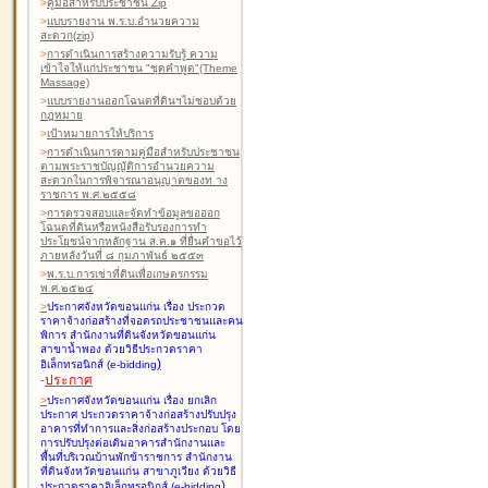
>
คู่มือสำหรับประชาชน Zip
>
แบบรายงาน พ.ร.บ.อำนวยความ
สะดวก(zip)
>
การดำเนินการสร้างความรับรู้ ความ
เข้าใจให้แก่ประชาชน "ชุดคำพูด"(Theme
Massage)
>
แบบรายงานออกโฉนดที่ดินฯไม่ชอบด้วย
กฎหมาย
>
เป้าหมายการให้บริการ
>
การดำเนินการตามคู่มือสำหรับประชาชน
ตามพระราชบัญญัติการอำนวยความ
สะดวกในการพิจารณาอนุญาตของท าง
ราชการ พ.ศ.๒๕๕๘
>
การตรวจสอบและจัดทำข้อมูลขอออก
โฉนดที่ดินหรือหนังสือรับรองการทำ
ประโยชน์จากหลักฐาน ส.ค.๑ ที่ยื่นคำขอไว้
ภายหลังวันที่ ๘ กุมภาพันธ์ ๒๕๕๓
>
พ.ร.บ.การเช่าที่ดินเพื่อเกษตรกรรม
พ.ศ.๒๕๒๔
>
ประกาศจังหวัดขอนแก่น เรื่อง ประกวด
ราคาจ้างก่อสร้างที่จอดรถประชาชนและคน
พิการ สำนักงานที่ดินจังหวัดขอนแก่น
สาขาน้ำพอง
ด้วยวิธีประกวดราคา
)
อิเล็กทรอนิกส์ (e-bidding
-
ประกาศ
>
ประกาศจังหวัดขอนแก่น เรื่อง ยกเลิก
ประกาศ ประกวดราคาจ้างก่อสร้างปรับปรุง
อาคารที่ทำการและสิ่งก่อสร้างประกอบ โดย
การปรับปรุงต่อเติมอาคารสำนักงานและ
พื้นที่บริเวณบ้านพักข้าราชการ สำนักงาน
ที่ดินจังหวัดขอนแก่น สาขาภูเวียง
ด้วยวิธี
)
ประกวดราคาอิเล็กทรอนิกส์ (e-bidding