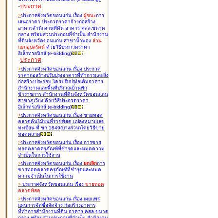
-
ประกาศ
>
ประกาศจังหวัดขอนแก่น เรื่อง
ผู้ชนะ
การ
เสนอราคา ประกวดราคาจ้างก่อสร้าง
อาคารสำนักงานที่ดิน อาคาร คสล.ขนาด
กลาง พร้อมส่วนประกอบที่จำเป็น สำนักงาน
ที่ดินจังหวัดขอนแก่น สาขาน้ำพอง
ส่วน
แยกอุบลรัตน์
ด้วยวิธีประกวดราคา
อิเล็กทรอนิกส์ (e-bidding
)
-
ประกาศ
>
ประกาศจังหวัดขอนแก่น เรื่อง
ประกวด
ราคาก่อสร้างปรับปรุงอาคารที่ทำการและสิ่ง
ก่อสร้างประกอบ โดยปรับปรุง่อเติมอาคาร
สำนักงานและพื้นที่บริเวณบ้านพัก
ข้าราชการ สำนักงานที่ดินจังหวัดขอนแก่น
สาขาภูเวียง ด้วยวิธีประกวดราคา
อิเล็กทรอนิกส์ (e-bidding
)
>
ประกาศจังหวัดขอนแก่น เรื่อง
ขายทอด
ตลาดต้นไม้บนที่ราชพัสดุ แปลงหมายเลข
ทะเบียน ที่ ขก.1849(บางส่วน)โดยวิธีขาย
ทอดตลาด
>
ประกาศจังหวัดขอนแก่น เรื่อง
การขาย
ทอดตลาดครุภัณฑ์ที่ชำรุดและหมดความ
จำเป็นในการใช้งาน
>
ประกาศจังหวัดขอนแก่น เรื่อง
ยกเลิก
การ
ขายทอดตลาดครุภัณฑ์ที่ชำรุดและหมด
ความจำเป็นในการใช้งาน
>
ประกาศจังหวัดขอนแก่น เรื่อง
ขายทอด
ตลาด
พัสดุ
>
ประกาศจังหวัดขอนแก่น เรื่อง
เผยแพร่
แผนการจัดซื้อจัดจ้าง ก่อสร้างอาคาร
ที่ทำการสำนักงานที่ดิน อาคาร คสล.ขนาด
กลาง พร้อมส่วนประกอบที่จำเป็น สำนักงาน