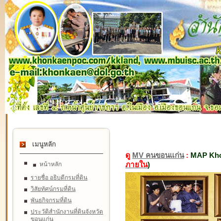
เมนูหลัก
ดู
MV คนขอนแก่น
:
MAP Kho
ภายใน
)
หน้าหลัก
รายชื่อ อธิบดีกรมที่ดิน
วิสัยทัศน์กรมที่ดิน
พันธกิจกรมที่ดิน
ประวัติสำนักงานที่ดินจังหวัด
ขอนแก่น