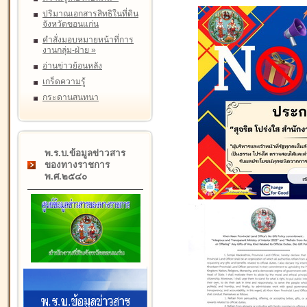
ปริมาณเอกสารสิทธิในที่ดิน
จังหวัดขอนแก่น
คำสั่งมอบหมายหน้าที่การ
งานกลุ่ม-ฝ่าย
»
อ่านข่าวย้อนหลัง
เกร็ดความรู้
กระดานสนทนา
พ.ร.บ.ข้อมูลข่าวสาร
ของทางราชการ
พ.ศ.๒๕๔๐