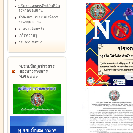
ปริมาณเอกสารสิทธิในที่ดิน
จังหวัดขอนแก่น
คำสั่งมอบหมายหน้าที่การ
งานกลุ่ม-ฝ่าย
»
อ่านข่าวย้อนหลัง
เกร็ดความรู้
กระดานสนทนา
พ.ร.บ.ข้อมูลข่าวสาร
ของทางราชการ
พ.ศ.๒๕๔๐