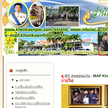
เมนูหลัก
ดู
MV คนขอนแก่น
:
MAP Kho
ภายใน
)
หน้าหลัก
รายชื่อ อธิบดีกรมที่ดิน
วิสัยทัศน์กรมที่ดิน
พันธกิจกรมที่ดิน
ประวัติสำนักงานที่ดินจังหวัด
ขอนแก่น