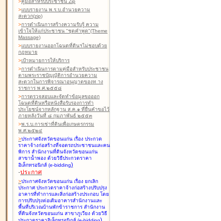
>
คู่มือสำหรับประชาชน Zip
>
แบบรายงาน พ.ร.บ.อำนวยความ
สะดวก(zip)
>
การดำเนินการสร้างความรับรู้ ความ
เข้าใจให้แก่ประชาชน "ชุดคำพูด"(Theme
Massage)
>
แบบรายงานออกโฉนดที่ดินฯไม่ชอบด้วย
กฎหมาย
>
เป้าหมายการให้บริการ
>
การดำเนินการตามคู่มือสำหรับประชาชน
ตามพระราชบัญญัติการอำนวยความ
สะดวกในการพิจารณาอนุญาตของท าง
ราชการ พ.ศ.๒๕๕๘
>
การตรวจสอบและจัดทำข้อมูลขอออก
โฉนดที่ดินหรือหนังสือรับรองการทำ
ประโยชน์จากหลักฐาน ส.ค.๑ ที่ยื่นคำขอไว้
ภายหลังวันที่ ๘ กุมภาพันธ์ ๒๕๕๓
>
พ.ร.บ.การเช่าที่ดินเพื่อเกษตรกรรม
พ.ศ.๒๕๒๔
>
ประกาศจังหวัดขอนแก่น เรื่อง ประกวด
ราคาจ้างก่อสร้างที่จอดรถประชาชนและคน
พิการ สำนักงานที่ดินจังหวัดขอนแก่น
สาขาน้ำพอง
ด้วยวิธีประกวดราคา
)
อิเล็กทรอนิกส์ (e-bidding
-
ประกาศ
>
ประกาศจังหวัดขอนแก่น เรื่อง ยกเลิก
ประกาศ ประกวดราคาจ้างก่อสร้างปรับปรุง
อาคารที่ทำการและสิ่งก่อสร้างประกอบ โดย
การปรับปรุงต่อเติมอาคารสำนักงานและ
พื้นที่บริเวณบ้านพักข้าราชการ สำนักงาน
ที่ดินจังหวัดขอนแก่น สาขาภูเวียง
ด้วยวิธี
)
ประกวดราคาอิเล็กทรอนิกส์ (e-bidding