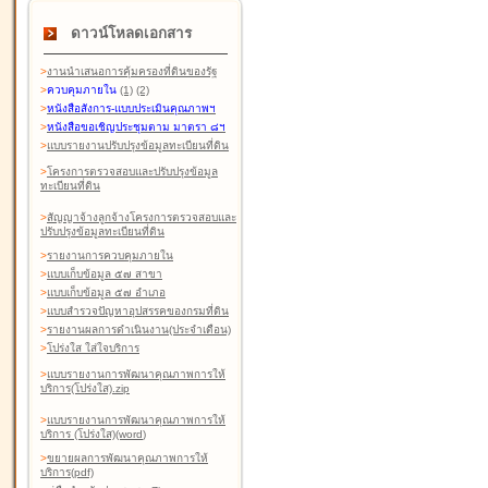
ดาวน์โหลดเอกสาร
>
งานนำเสนอการคุ้มครองที่ดินของรัฐ
>
ควบคุมภายใน
(1)
(2)
>
หนังสือสังการ-แบบประเมินคุณภาพฯ
>
หนังสือขอเชิญประชุมตาม มาตรา ๘ฯ
>
แบบรายงานปรับปรุงข้อมูลทะเบียนที่ดิน
>
โครงการตรวจสอบและปรับปรุงข้อมูล
ทะเบียนที่ดิน
>
สัญญาจ้างลูกจ้างโครงการตรวจสอบและ
ปรับปรุงข้อมูลทะเบียนที่ดิน
>
รายงานการควบคุมภายใน
>
แบบเก็บข้อมูล ๕๗ สาขา
>
แบบเก็บข้อมูล ๕๗ อำเภอ
>
แบบสำรวจปัญหาอุปสรรคของกรมที่ดิน
>
รายงานผลการดำเนินงาน(ประจำเดือน)
>
โปร่งใส ใส่ใจบริการ
>
แบบรายงานการพัฒนาคุณภาพการให้
บริการ(โปร่งใส).zip
>
แบบรายงานการพัฒนาคุณภาพการให้
บริการ (โปร่งใส)(word
)
>
ขยายผลการพัฒนาคุณภาพการให้
บริการ(pdf)