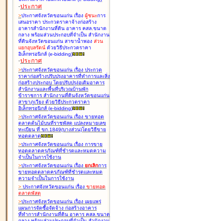
-
ประกาศ
>
ประกาศจังหวัดขอนแก่น เรื่อง
ผู้ชนะ
การ
เสนอราคา ประกวดราคาจ้างก่อสร้าง
อาคารสำนักงานที่ดิน อาคาร คสล.ขนาด
กลาง พร้อมส่วนประกอบที่จำเป็น สำนักงาน
ที่ดินจังหวัดขอนแก่น สาขาน้ำพอง
ส่วน
แยกอุบลรัตน์
ด้วยวิธีประกวดราคา
อิเล็กทรอนิกส์ (e-bidding
)
-
ประกาศ
>
ประกาศจังหวัดขอนแก่น เรื่อง
ประกวด
ราคาก่อสร้างปรับปรุงอาคารที่ทำการและสิ่ง
ก่อสร้างประกอบ โดยปรับปรุง่อเติมอาคาร
สำนักงานและพื้นที่บริเวณบ้านพัก
ข้าราชการ สำนักงานที่ดินจังหวัดขอนแก่น
สาขาภูเวียง ด้วยวิธีประกวดราคา
อิเล็กทรอนิกส์ (e-bidding
)
>
ประกาศจังหวัดขอนแก่น เรื่อง
ขายทอด
ตลาดต้นไม้บนที่ราชพัสดุ แปลงหมายเลข
ทะเบียน ที่ ขก.1849(บางส่วน)โดยวิธีขาย
ทอดตลาด
>
ประกาศจังหวัดขอนแก่น เรื่อง
การขาย
ทอดตลาดครุภัณฑ์ที่ชำรุดและหมดความ
จำเป็นในการใช้งาน
>
ประกาศจังหวัดขอนแก่น เรื่อง
ยกเลิก
การ
ขายทอดตลาดครุภัณฑ์ที่ชำรุดและหมด
ความจำเป็นในการใช้งาน
>
ประกาศจังหวัดขอนแก่น เรื่อง
ขายทอด
ตลาด
พัสดุ
>
ประกาศจังหวัดขอนแก่น เรื่อง
เผยแพร่
แผนการจัดซื้อจัดจ้าง ก่อสร้างอาคาร
ที่ทำการสำนักงานที่ดิน อาคาร คสล.ขนาด
กลาง พร้อมส่วนประกอบที่จำเป็น สำนักงาน