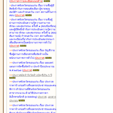
(
ประกาศ+รายละเอียดแนบท้าย
)
>
ประกาศจังหวัดขอนแก่น เรื่อง
รายชื่อผู้มี
สิทธิเข้ารับการสอบคัดเลือก ผู้ขาดคุณ
สมบัติฯ และกำหนดวัน เวลา สถานที่ในการ
สอบ
(
ประกาศ
)
>
ประกาศจังหวัดขอนแก่น เรื่อง
รายชื่อผู้
ผ่านการประเมินความรู้ความสามารถ
ทักษะ และสมรรถนะ ครั้งที่ ๑ (สอบข้อเขียน)
และผู้มีสิทธิ์เข้ารับการประเมินความรู้ความ
สามารถ ทักษะ และสมรรถนะ ครั้งที่ ๒ (สอบ
สัมภาษณ์) กำหนดวัน เวลา สถานที่สอบ
และระเบียบเกี่ยวกับการประเมินสมรรถนะฯ
เพื่อเลือกสรรเป็นพนักงานราชการทั่วไป
(
ประกาศ
)
>
>
ประกาศจังหวัดขอนแก่น เรื่อง
บัญชี
ราย
ชื่อผู้ผ่านการเลือกสรรเพื่อจัดจ้างเป็น
พนักงานราชการทั่วไป
(
ประกาศ
)
>
>
ประกาศจังหวัดขอนแก่น เรื่อง
เผยแพร่
แผนการจัดซื้อจัดจ้าง ประจำปีงบประมาณ
พ.ศ.๒๕๖๘
(
ประกาศ
)
>
>
ประกาศมัดจำรังวัดค้างบัญชีเกิน 5 ปี
>
>
ประกาศจังหวัดขอนแก่น เรื่อง ประกวด
ราคาจ้างก่อสร้างที่จอดรถประชาชนและคน
พิการ สำนักงานที่ดินจังหวัดขอนแก่น
สาขากระนวน ด้วยวิธีประกวดราคา
อิเล็กทรอนิกส์ (e-bidding)
ประกาศ
,
เอกสาร
ประกอบ
>
>
ประกาศจังหวัดขอนแก่น เรื่อง ประกวด
ราคาจ้างก่อสร้างที่จอดรถประชาชนและคน
พิการ สำนักงานที่ดินจังหวัดขอนแก่น ด้วย