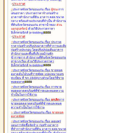
-
ประกาศ
>
ประกาศจังหวัดขอนแก่น เรื่อง
ผู้ชนะ
การ
เสนอราคา ประกวดราคาจ้างก่อสร้าง
อาคารสำนักงานที่ดิน อาคาร คสล.ขนาด
กลาง พร้อมส่วนประกอบที่จำเป็น สำนักงาน
ที่ดินจังหวัดขอนแก่น สาขาน้ำพอง
ส่วน
แยกอุบลรัตน์
ด้วยวิธีประกวดราคา
อิเล็กทรอนิกส์ (e-bidding
)
-
ประกาศ
>
ประกาศจังหวัดขอนแก่น เรื่อง
ประกวด
ราคาก่อสร้างปรับปรุงอาคารที่ทำการและสิ่ง
ก่อสร้างประกอบ โดยปรับปรุง่อเติมอาคาร
สำนักงานและพื้นที่บริเวณบ้านพัก
ข้าราชการ สำนักงานที่ดินจังหวัดขอนแก่น
สาขาภูเวียง ด้วยวิธีประกวดราคา
อิเล็กทรอนิกส์ (e-bidding
)
>
ประกาศจังหวัดขอนแก่น เรื่อง
ขายทอด
ตลาดต้นไม้บนที่ราชพัสดุ แปลงหมายเลข
ทะเบียน ที่ ขก.1849(บางส่วน)โดยวิธีขาย
ทอดตลาด
>
ประกาศจังหวัดขอนแก่น เรื่อง
การขาย
ทอดตลาดครุภัณฑ์ที่ชำรุดและหมดความ
จำเป็นในการใช้งาน
>
ประกาศจังหวัดขอนแก่น เรื่อง
ยกเลิก
การ
ขายทอดตลาดครุภัณฑ์ที่ชำรุดและหมด
ความจำเป็นในการใช้งาน
>
ประกาศจังหวัดขอนแก่น เรื่อง
ขายทอด
ตลาด
พัสดุ
>
ประกาศจังหวัดขอนแก่น เรื่อง
เผยแพร่
แผนการจัดซื้อจัดจ้าง ก่อสร้างอาคาร
ที่ทำการสำนักงานที่ดิน อาคาร คสล.ขนาด
กลาง พร้อมส่วนประกอบที่จำเป็น สำนักงาน