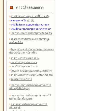
ดาวน์โหลดเอกสาร
>
งานนำเสนอการคุ้มครองที่ดินของรัฐ
>
ควบคุมภายใน
(1)
(2)
>
หนังสือสังการ-แบบประเมินคุณภาพฯ
>
หนังสือขอเชิญประชุมตาม มาตรา ๘ฯ
>
แบบรายงานปรับปรุงข้อมูลทะเบียนที่ดิน
>
โครงการตรวจสอบและปรับปรุงข้อมูล
ทะเบียนที่ดิน
>
สัญญาจ้างลูกจ้างโครงการตรวจสอบและ
ปรับปรุงข้อมูลทะเบียนที่ดิน
>
รายงานการควบคุมภายใน
>
แบบเก็บข้อมูล ๕๗ สาขา
>
แบบเก็บข้อมูล ๕๗ อำเภอ
>
แบบสำรวจปัญหาอุปสรรคของกรมที่ดิน
>
รายงานผลการดำเนินงาน(ประจำเดือน)
>
โปร่งใส ใส่ใจบริการ
>
แบบรายงานการพัฒนาคุณภาพการให้
บริการ(โปร่งใส).zip
>
แบบรายงานการพัฒนาคุณภาพการให้
บริการ (โปร่งใส)(word
)
>
ขยายผลการพัฒนาคุณภาพการให้
บริการ(pdf)