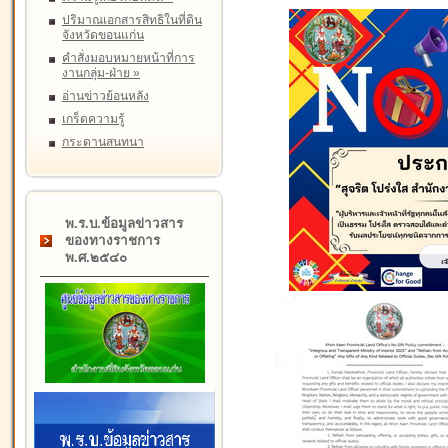
ปริมาณเอกสารสิทธิในที่ดิน
จังหวัดขอนแก่น
คำสั่งมอบหมายหน้าที่การ
งานกลุ่ม-ฝ่าย
»
อ่านข่าวย้อนหลัง
เกร็ดความรู้
กระดานสนทนา
พ.ร.บ.ข้อมูลข่าวสาร
ของทางราชการ
พ.ศ.๒๕๔๐