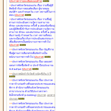
(
ประกาศ+รายละเอียดแนบท้าย
)
>
ประกาศจังหวัดขอนแก่น เรื่อง
รายชื่อผู้มี
สิทธิเข้ารับการสอบคัดเลือก ผู้ขาดคุณ
สมบัติฯ และกำหนดวัน เวลา สถานที่ในการ
สอบ
(
ประกาศ
)
>
ประกาศจังหวัดขอนแก่น เรื่อง
รายชื่อผู้
ผ่านการประเมินความรู้ความสามารถ
ทักษะ และสมรรถนะ ครั้งที่ ๑ (สอบข้อเขียน)
และผู้มีสิทธิ์เข้ารับการประเมินความรู้ความ
สามารถ ทักษะ และสมรรถนะ ครั้งที่ ๒ (สอบ
สัมภาษณ์) กำหนดวัน เวลา สถานที่สอบ
และระเบียบเกี่ยวกับการประเมินสมรรถนะฯ
เพื่อเลือกสรรเป็นพนักงานราชการทั่วไป
(
ประกาศ
)
>
>
ประกาศจังหวัดขอนแก่น เรื่อง
บัญชี
ราย
ชื่อผู้ผ่านการเลือกสรรเพื่อจัดจ้างเป็น
พนักงานราชการทั่วไป
(
ประกาศ
)
>
>
ประกาศจังหวัดขอนแก่น เรื่อง
เผยแพร่
แผนการจัดซื้อจัดจ้าง ประจำปีงบประมาณ
พ.ศ.๒๕๖๘
(
ประกาศ
)
>
>
ประกาศมัดจำรังวัดค้างบัญชีเกิน 5 ปี
>
>
ประกาศจังหวัดขอนแก่น เรื่อง ประกวด
ราคาจ้างก่อสร้างที่จอดรถประชาชนและคน
พิการ สำนักงานที่ดินจังหวัดขอนแก่น
สาขากระนวน ด้วยวิธีประกวดราคา
อิเล็กทรอนิกส์ (e-bidding)
ประกาศ
,
เอกสาร
ประกอบ
>
>
ประกาศจังหวัดขอนแก่น เรื่อง ประกวด
ราคาจ้างก่อสร้างที่จอดรถประชาชนและคน
พิการ สำนักงานที่ดินจังหวัดขอนแก่น ด้วย