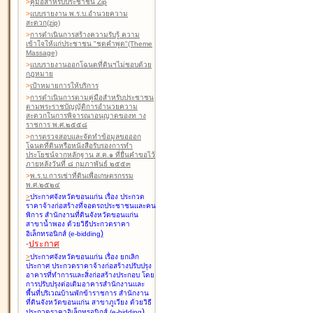
>
คู่มือสำหรับประชาชน Zip
>
แบบรายงาน พ.ร.บ.อำนวยความ
สะดวก(zip)
>
การดำเนินการสร้างความรับรู้ ความ
เข้าใจให้แก่ประชาชน "ชุดคำพูด"(Theme
Massage)
>
แบบรายงานออกโฉนดที่ดินฯไม่ชอบด้วย
กฎหมาย
>
เป้าหมายการให้บริการ
>
การดำเนินการตามคู่มือสำหรับประชาชน
ตามพระราชบัญญัติการอำนวยความ
สะดวกในการพิจารณาอนุญาตของท าง
ราชการ พ.ศ.๒๕๕๘
>
การตรวจสอบและจัดทำข้อมูลขอออก
โฉนดที่ดินหรือหนังสือรับรองการทำ
ประโยชน์จากหลักฐาน ส.ค.๑ ที่ยื่นคำขอไว้
ภายหลังวันที่ ๘ กุมภาพันธ์ ๒๕๕๓
>
พ.ร.บ.การเช่าที่ดินเพื่อเกษตรกรรม
พ.ศ.๒๕๒๔
>
ประกาศจังหวัดขอนแก่น เรื่อง ประกวด
ราคาจ้างก่อสร้างที่จอดรถประชาชนและคน
พิการ สำนักงานที่ดินจังหวัดขอนแก่น
สาขาน้ำพอง
ด้วยวิธีประกวดราคา
)
อิเล็กทรอนิกส์ (e-bidding
-
ประกาศ
>
ประกาศจังหวัดขอนแก่น เรื่อง ยกเลิก
ประกาศ ประกวดราคาจ้างก่อสร้างปรับปรุง
อาคารที่ทำการและสิ่งก่อสร้างประกอบ โดย
การปรับปรุงต่อเติมอาคารสำนักงานและ
พื้นที่บริเวณบ้านพักข้าราชการ สำนักงาน
ที่ดินจังหวัดขอนแก่น สาขาภูเวียง
ด้วยวิธี
)
ประกวดราคาอิเล็กทรอนิกส์ (e-bidding