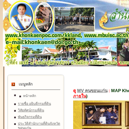
เมนูหลัก
ดู
MV คนขอนแก่น
:
MAP Kho
ภายใน
)
หน้าหลัก
รายชื่อ อธิบดีกรมที่ดิน
วิสัยทัศน์กรมที่ดิน
พันธกิจกรมที่ดิน
ประวัติสำนักงานที่ดินจังหวัด
ขอนแก่น