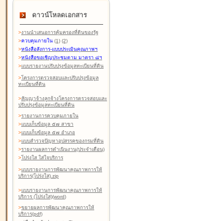
ดาวน์โหลดเอกสาร
>
งานนำเสนอการคุ้มครองที่ดินของรัฐ
>
ควบคุมภายใน
(1)
(2)
>
หนังสือสังการ-แบบประเมินคุณภาพฯ
>
หนังสือขอเชิญประชุมตาม มาตรา ๘ฯ
>
แบบรายงานปรับปรุงข้อมูลทะเบียนที่ดิน
>
โครงการตรวจสอบและปรับปรุงข้อมูล
ทะเบียนที่ดิน
>
สัญญาจ้างลูกจ้างโครงการตรวจสอบและ
ปรับปรุงข้อมูลทะเบียนที่ดิน
>
รายงานการควบคุมภายใน
>
แบบเก็บข้อมูล ๕๗ สาขา
>
แบบเก็บข้อมูล ๕๗ อำเภอ
>
แบบสำรวจปัญหาอุปสรรคของกรมที่ดิน
>
รายงานผลการดำเนินงาน(ประจำเดือน)
>
โปร่งใส ใส่ใจบริการ
>
แบบรายงานการพัฒนาคุณภาพการให้
บริการ(โปร่งใส).zip
>
แบบรายงานการพัฒนาคุณภาพการให้
บริการ (โปร่งใส)(word
)
>
ขยายผลการพัฒนาคุณภาพการให้
บริการ(pdf)