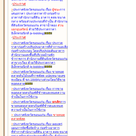
-
ประกาศ
>
ประกาศจังหวัดขอนแก่น เรื่อง
ผู้ชนะ
การ
เสนอราคา ประกวดราคาจ้างก่อสร้าง
อาคารสำนักงานที่ดิน อาคาร คสล.ขนาด
กลาง พร้อมส่วนประกอบที่จำเป็น สำนักงาน
ที่ดินจังหวัดขอนแก่น สาขาน้ำพอง
ส่วน
แยกอุบลรัตน์
ด้วยวิธีประกวดราคา
อิเล็กทรอนิกส์ (e-bidding
)
-
ประกาศ
>
ประกาศจังหวัดขอนแก่น เรื่อง
ประกวด
ราคาก่อสร้างปรับปรุงอาคารที่ทำการและสิ่ง
ก่อสร้างประกอบ โดยปรับปรุง่อเติมอาคาร
สำนักงานและพื้นที่บริเวณบ้านพัก
ข้าราชการ สำนักงานที่ดินจังหวัดขอนแก่น
สาขาภูเวียง ด้วยวิธีประกวดราคา
อิเล็กทรอนิกส์ (e-bidding
)
>
ประกาศจังหวัดขอนแก่น เรื่อง
ขายทอด
ตลาดต้นไม้บนที่ราชพัสดุ แปลงหมายเลข
ทะเบียน ที่ ขก.1849(บางส่วน)โดยวิธีขาย
ทอดตลาด
>
ประกาศจังหวัดขอนแก่น เรื่อง
การขาย
ทอดตลาดครุภัณฑ์ที่ชำรุดและหมดความ
จำเป็นในการใช้งาน
>
ประกาศจังหวัดขอนแก่น เรื่อง
ยกเลิก
การ
ขายทอดตลาดครุภัณฑ์ที่ชำรุดและหมด
ความจำเป็นในการใช้งาน
>
ประกาศจังหวัดขอนแก่น เรื่อง
ขายทอด
ตลาด
พัสดุ
>
ประกาศจังหวัดขอนแก่น เรื่อง
เผยแพร่
แผนการจัดซื้อจัดจ้าง ก่อสร้างอาคาร
ที่ทำการสำนักงานที่ดิน อาคาร คสล.ขนาด
กลาง พร้อมส่วนประกอบที่จำเป็น สำนักงาน