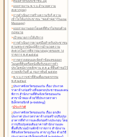
>
คู่มือสำหรับประชาชน Zip
>
แบบรายงาน พ.ร.บ.อำนวยความ
สะดวก(zip)
>
การดำเนินการสร้างความรับรู้ ความ
เข้าใจให้แก่ประชาชน "ชุดคำพูด"(Theme
Massage)
>
แบบรายงานออกโฉนดที่ดินฯไม่ชอบด้วย
กฎหมาย
>
เป้าหมายการให้บริการ
>
การดำเนินการตามคู่มือสำหรับประชาชน
ตามพระราชบัญญัติการอำนวยความ
สะดวกในการพิจารณาอนุญาตของท าง
ราชการ พ.ศ.๒๕๕๘
>
การตรวจสอบและจัดทำข้อมูลขอออก
โฉนดที่ดินหรือหนังสือรับรองการทำ
ประโยชน์จากหลักฐาน ส.ค.๑ ที่ยื่นคำขอไว้
ภายหลังวันที่ ๘ กุมภาพันธ์ ๒๕๕๓
>
พ.ร.บ.การเช่าที่ดินเพื่อเกษตรกรรม
พ.ศ.๒๕๒๔
>
ประกาศจังหวัดขอนแก่น เรื่อง ประกวด
ราคาจ้างก่อสร้างที่จอดรถประชาชนและคน
พิการ สำนักงานที่ดินจังหวัดขอนแก่น
สาขาน้ำพอง
ด้วยวิธีประกวดราคา
)
อิเล็กทรอนิกส์ (e-bidding
-
ประกาศ
>
ประกาศจังหวัดขอนแก่น เรื่อง ยกเลิก
ประกาศ ประกวดราคาจ้างก่อสร้างปรับปรุง
อาคารที่ทำการและสิ่งก่อสร้างประกอบ โดย
การปรับปรุงต่อเติมอาคารสำนักงานและ
พื้นที่บริเวณบ้านพักข้าราชการ สำนักงาน
ที่ดินจังหวัดขอนแก่น สาขาภูเวียง
ด้วยวิธี
)
ประกวดราคาอิเล็กทรอนิกส์ (e-bidding