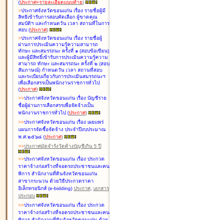
(
ประกาศ+รายละเอียดแนบท้าย
)
>
ประกาศจังหวัดขอนแก่น เรื่อง
รายชื่อผู้มี
สิทธิเข้ารับการสอบคัดเลือก ผู้ขาดคุณ
สมบัติฯ และกำหนดวัน เวลา สถานที่ในการ
สอบ
(
ประกาศ
)
>
ประกาศจังหวัดขอนแก่น เรื่อง
รายชื่อผู้
ผ่านการประเมินความรู้ความสามารถ
ทักษะ และสมรรถนะ ครั้งที่ ๑ (สอบข้อเขียน)
และผู้มีสิทธิ์เข้ารับการประเมินความรู้ความ
สามารถ ทักษะ และสมรรถนะ ครั้งที่ ๒ (สอบ
สัมภาษณ์) กำหนดวัน เวลา สถานที่สอบ
และระเบียบเกี่ยวกับการประเมินสมรรถนะฯ
เพื่อเลือกสรรเป็นพนักงานราชการทั่วไป
(
ประกาศ
)
>
>
ประกาศจังหวัดขอนแก่น เรื่อง
บัญชี
ราย
ชื่อผู้ผ่านการเลือกสรรเพื่อจัดจ้างเป็น
พนักงานราชการทั่วไป
(
ประกาศ
)
>
>
ประกาศจังหวัดขอนแก่น เรื่อง
เผยแพร่
แผนการจัดซื้อจัดจ้าง ประจำปีงบประมาณ
พ.ศ.๒๕๖๘
(
ประกาศ
)
>
>
ประกาศมัดจำรังวัดค้างบัญชีเกิน 5 ปี
>
>
ประกาศจังหวัดขอนแก่น เรื่อง ประกวด
ราคาจ้างก่อสร้างที่จอดรถประชาชนและคน
พิการ สำนักงานที่ดินจังหวัดขอนแก่น
สาขากระนวน ด้วยวิธีประกวดราคา
อิเล็กทรอนิกส์ (e-bidding)
ประกาศ
,
เอกสาร
ประกอบ
>
>
ประกาศจังหวัดขอนแก่น เรื่อง ประกวด
ราคาจ้างก่อสร้างที่จอดรถประชาชนและคน
พิการ สำนักงานที่ดินจังหวัดขอนแก่น ด้วย