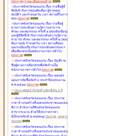
(
ประกาศ+รายละเอียดแนบท้าย
)
>
ประกาศจังหวัดขอนแก่น เรื่อง
รายชื่อผู้มี
สิทธิเข้ารับการสอบคัดเลือก ผู้ขาดคุณ
สมบัติฯ และกำหนดวัน เวลา สถานที่ในการ
สอบ
(
ประกาศ
)
>
ประกาศจังหวัดขอนแก่น เรื่อง
รายชื่อผู้
ผ่านการประเมินความรู้ความสามารถ
ทักษะ และสมรรถนะ ครั้งที่ ๑ (สอบข้อเขียน)
และผู้มีสิทธิ์เข้ารับการประเมินความรู้ความ
สามารถ ทักษะ และสมรรถนะ ครั้งที่ ๒ (สอบ
สัมภาษณ์) กำหนดวัน เวลา สถานที่สอบ
และระเบียบเกี่ยวกับการประเมินสมรรถนะฯ
เพื่อเลือกสรรเป็นพนักงานราชการทั่วไป
(
ประกาศ
)
>
>
ประกาศจังหวัดขอนแก่น เรื่อง
บัญชี
ราย
ชื่อผู้ผ่านการเลือกสรรเพื่อจัดจ้างเป็น
พนักงานราชการทั่วไป
(
ประกาศ
)
>
>
ประกาศจังหวัดขอนแก่น เรื่อง
เผยแพร่
แผนการจัดซื้อจัดจ้าง ประจำปีงบประมาณ
พ.ศ.๒๕๖๘
(
ประกาศ
)
>
>
ประกาศมัดจำรังวัดค้างบัญชีเกิน 5 ปี
>
>
ประกาศจังหวัดขอนแก่น เรื่อง ประกวด
ราคาจ้างก่อสร้างที่จอดรถประชาชนและคน
พิการ สำนักงานที่ดินจังหวัดขอนแก่น
สาขากระนวน ด้วยวิธีประกวดราคา
อิเล็กทรอนิกส์ (e-bidding)
ประกาศ
,
เอกสาร
ประกอบ
>
>
ประกาศจังหวัดขอนแก่น เรื่อง ประกวด
ราคาจ้างก่อสร้างที่จอดรถประชาชนและคน
พิการ สำนักงานที่ดินจังหวัดขอนแก่น ด้วย