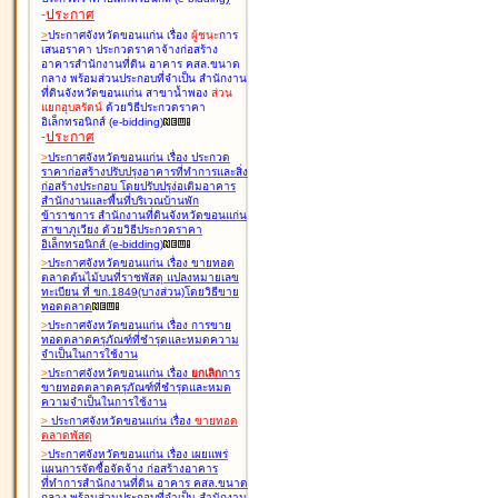
-
ประกาศ
>
ประกาศจังหวัดขอนแก่น เรื่อง
ผู้ชนะ
การ
เสนอราคา ประกวดราคาจ้างก่อสร้าง
อาคารสำนักงานที่ดิน อาคาร คสล.ขนาด
กลาง พร้อมส่วนประกอบที่จำเป็น สำนักงาน
ที่ดินจังหวัดขอนแก่น สาขาน้ำพอง
ส่วน
แยกอุบลรัตน์
ด้วยวิธีประกวดราคา
อิเล็กทรอนิกส์ (e-bidding
)
-
ประกาศ
>
ประกาศจังหวัดขอนแก่น เรื่อง
ประกวด
ราคาก่อสร้างปรับปรุงอาคารที่ทำการและสิ่ง
ก่อสร้างประกอบ โดยปรับปรุง่อเติมอาคาร
สำนักงานและพื้นที่บริเวณบ้านพัก
ข้าราชการ สำนักงานที่ดินจังหวัดขอนแก่น
สาขาภูเวียง ด้วยวิธีประกวดราคา
อิเล็กทรอนิกส์ (e-bidding
)
>
ประกาศจังหวัดขอนแก่น เรื่อง
ขายทอด
ตลาดต้นไม้บนที่ราชพัสดุ แปลงหมายเลข
ทะเบียน ที่ ขก.1849(บางส่วน)โดยวิธีขาย
ทอดตลาด
>
ประกาศจังหวัดขอนแก่น เรื่อง
การขาย
ทอดตลาดครุภัณฑ์ที่ชำรุดและหมดความ
จำเป็นในการใช้งาน
>
ประกาศจังหวัดขอนแก่น เรื่อง
ยกเลิก
การ
ขายทอดตลาดครุภัณฑ์ที่ชำรุดและหมด
ความจำเป็นในการใช้งาน
>
ประกาศจังหวัดขอนแก่น เรื่อง
ขายทอด
ตลาด
พัสดุ
>
ประกาศจังหวัดขอนแก่น เรื่อง
เผยแพร่
แผนการจัดซื้อจัดจ้าง ก่อสร้างอาคาร
ที่ทำการสำนักงานที่ดิน อาคาร คสล.ขนาด
กลาง พร้อมส่วนประกอบที่จำเป็น สำนักงาน