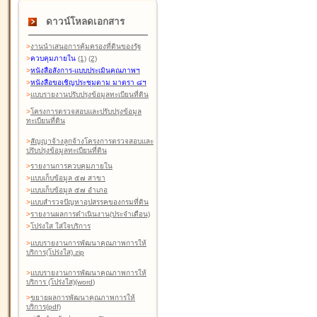
ดาวน์โหลดเอกสาร
>
งานนำเสนอการคุ้มครองที่ดินของรัฐ
>
ควบคุมภายใน
(1)
(2)
>
หนังสือสังการ-แบบประเมินคุณภาพฯ
>
หนังสือขอเชิญประชุมตาม มาตรา ๘ฯ
>
แบบรายงานปรับปรุงข้อมูลทะเบียนที่ดิน
>
โครงการตรวจสอบและปรับปรุงข้อมูล
ทะเบียนที่ดิน
>
สัญญาจ้างลูกจ้างโครงการตรวจสอบและ
ปรับปรุงข้อมูลทะเบียนที่ดิน
>
รายงานการควบคุมภายใน
>
แบบเก็บข้อมูล ๕๗ สาขา
>
แบบเก็บข้อมูล ๕๗ อำเภอ
>
แบบสำรวจปัญหาอุปสรรคของกรมที่ดิน
>
รายงานผลการดำเนินงาน(ประจำเดือน)
>
โปร่งใส ใส่ใจบริการ
>
แบบรายงานการพัฒนาคุณภาพการให้
บริการ(โปร่งใส).zip
>
แบบรายงานการพัฒนาคุณภาพการให้
บริการ (โปร่งใส)(word
)
>
ขยายผลการพัฒนาคุณภาพการให้
บริการ(pdf)