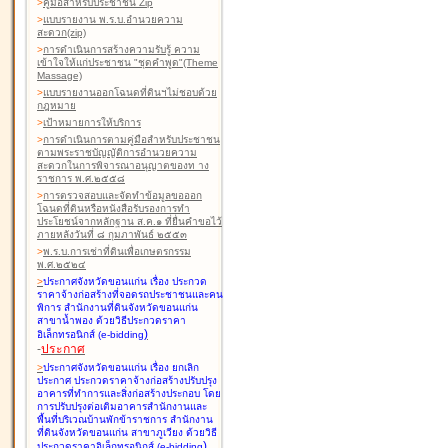
>
คู่มือสำหรับประชาชน Zip
>
แบบรายงาน พ.ร.บ.อำนวยความ
สะดวก(zip)
>
การดำเนินการสร้างความรับรู้ ความ
เข้าใจให้แก่ประชาชน "ชุดคำพูด"(Theme
Massage)
>
แบบรายงานออกโฉนดที่ดินฯไม่ชอบด้วย
กฎหมาย
>
เป้าหมายการให้บริการ
>
การดำเนินการตามคู่มือสำหรับประชาชน
ตามพระราชบัญญัติการอำนวยความ
สะดวกในการพิจารณาอนุญาตของท าง
ราชการ พ.ศ.๒๕๕๘
>
การตรวจสอบและจัดทำข้อมูลขอออก
โฉนดที่ดินหรือหนังสือรับรองการทำ
ประโยชน์จากหลักฐาน ส.ค.๑ ที่ยื่นคำขอไว้
ภายหลังวันที่ ๘ กุมภาพันธ์ ๒๕๕๓
>
พ.ร.บ.การเช่าที่ดินเพื่อเกษตรกรรม
พ.ศ.๒๕๒๔
>
ประกาศจังหวัดขอนแก่น เรื่อง ประกวด
ราคาจ้างก่อสร้างที่จอดรถประชาชนและคน
พิการ สำนักงานที่ดินจังหวัดขอนแก่น
สาขาน้ำพอง
ด้วยวิธีประกวดราคา
)
อิเล็กทรอนิกส์ (e-bidding
-
ประกาศ
>
ประกาศจังหวัดขอนแก่น เรื่อง ยกเลิก
ประกาศ ประกวดราคาจ้างก่อสร้างปรับปรุง
อาคารที่ทำการและสิ่งก่อสร้างประกอบ โดย
การปรับปรุงต่อเติมอาคารสำนักงานและ
พื้นที่บริเวณบ้านพักข้าราชการ สำนักงาน
ที่ดินจังหวัดขอนแก่น สาขาภูเวียง
ด้วยวิธี
)
ประกวดราคาอิเล็กทรอนิกส์ (e-bidding