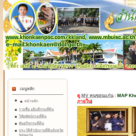
เมนูหลัก
ดู
MV คนขอนแก่น
:
MAP Kho
ภายใน
)
หน้าหลัก
รายชื่อ อธิบดีกรมที่ดิน
วิสัยทัศน์กรมที่ดิน
พันธกิจกรมที่ดิน
ประวัติสำนักงานที่ดินจังหวัด
ขอนแก่น