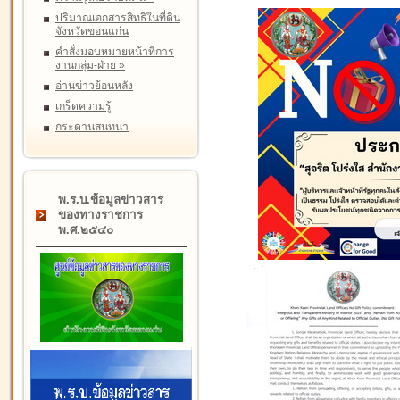
ปริมาณเอกสารสิทธิในที่ดิน
จังหวัดขอนแก่น
คำสั่งมอบหมายหน้าที่การ
งานกลุ่ม-ฝ่าย
»
อ่านข่าวย้อนหลัง
เกร็ดความรู้
กระดานสนทนา
พ.ร.บ.ข้อมูลข่าวสาร
ของทางราชการ
พ.ศ.๒๕๔๐