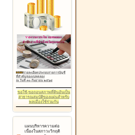
รายละเอียดประกอบรายการบัญชี
ที่สำคัญของงบทดลอง
ณ วันที่ ๓๐ กันยายน ๒๕๖๘
ขอใช้-ขอถอนสภาพที่ดินอันเป็น
สาธารณสมบัติของแผ่นสำหรับ
พลเมืองใช้ร่วมกัน
แผนบริหารความต่อ
เนื่องในสภาวะวิกฤติ