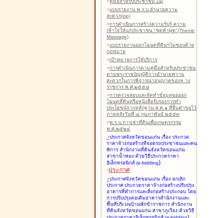
>
คู่มือสำหรับประชาชน Zip
>
แบบรายงาน พ.ร.บ.อำนวยความ
สะดวก(zip)
>
การดำเนินการสร้างความรับรู้ ความ
เข้าใจให้แก่ประชาชน "ชุดคำพูด"(Theme
Massage)
>
แบบรายงานออกโฉนดที่ดินฯไม่ชอบด้วย
กฎหมาย
>
เป้าหมายการให้บริการ
>
การดำเนินการตามคู่มือสำหรับประชาชน
ตามพระราชบัญญัติการอำนวยความ
สะดวกในการพิจารณาอนุญาตของท าง
ราชการ พ.ศ.๒๕๕๘
>
การตรวจสอบและจัดทำข้อมูลขอออก
โฉนดที่ดินหรือหนังสือรับรองการทำ
ประโยชน์จากหลักฐาน ส.ค.๑ ที่ยื่นคำขอไว้
ภายหลังวันที่ ๘ กุมภาพันธ์ ๒๕๕๓
>
พ.ร.บ.การเช่าที่ดินเพื่อเกษตรกรรม
พ.ศ.๒๕๒๔
>
ประกาศจังหวัดขอนแก่น เรื่อง ประกวด
ราคาจ้างก่อสร้างที่จอดรถประชาชนและคน
พิการ สำนักงานที่ดินจังหวัดขอนแก่น
สาขาน้ำพอง
ด้วยวิธีประกวดราคา
)
อิเล็กทรอนิกส์ (e-bidding
-
ประกาศ
>
ประกาศจังหวัดขอนแก่น เรื่อง ยกเลิก
ประกาศ ประกวดราคาจ้างก่อสร้างปรับปรุง
อาคารที่ทำการและสิ่งก่อสร้างประกอบ โดย
การปรับปรุงต่อเติมอาคารสำนักงานและ
พื้นที่บริเวณบ้านพักข้าราชการ สำนักงาน
ที่ดินจังหวัดขอนแก่น สาขาภูเวียง
ด้วยวิธี
)
ประกวดราคาอิเล็กทรอนิกส์ (e-bidding