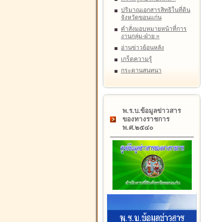
ปริมาณเอกสารสิทธิในที่ดิน
จังหวัดขอนแก่น
คำสั่งมอบหมายหน้าที่การ
งานกลุ่ม-ฝ่าย
»
อ่านข่าวย้อนหลัง
เกร็ดความรู้
กระดานสนทนา
พ.ร.บ.ข้อมูลข่าวสาร
ของทางราชการ
พ.ศ.๒๕๔๐