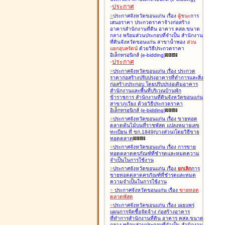
-
ประกาศ
>
ประกาศจังหวัดขอนแก่น เรื่อง
ผู้ชนะ
การ
เสนอราคา ประกวดราคาจ้างก่อสร้าง
อาคารสำนักงานที่ดิน อาคาร คสล.ขนาด
กลาง พร้อมส่วนประกอบที่จำเป็น สำนักงาน
ที่ดินจังหวัดขอนแก่น สาขาน้ำพอง
ส่วน
แยกอุบลรัตน์
ด้วยวิธีประกวดราคา
อิเล็กทรอนิกส์ (e-bidding
)
-
ประกาศ
>
ประกาศจังหวัดขอนแก่น เรื่อง
ประกวด
ราคาก่อสร้างปรับปรุงอาคารที่ทำการและสิ่ง
ก่อสร้างประกอบ โดยปรับปรุง่อเติมอาคาร
สำนักงานและพื้นที่บริเวณบ้านพัก
ข้าราชการ สำนักงานที่ดินจังหวัดขอนแก่น
สาขาภูเวียง ด้วยวิธีประกวดราคา
อิเล็กทรอนิกส์ (e-bidding
)
>
ประกาศจังหวัดขอนแก่น เรื่อง
ขายทอด
ตลาดต้นไม้บนที่ราชพัสดุ แปลงหมายเลข
ทะเบียน ที่ ขก.1849(บางส่วน)โดยวิธีขาย
ทอดตลาด
>
ประกาศจังหวัดขอนแก่น เรื่อง
การขาย
ทอดตลาดครุภัณฑ์ที่ชำรุดและหมดความ
จำเป็นในการใช้งาน
>
ประกาศจังหวัดขอนแก่น เรื่อง
ยกเลิก
การ
ขายทอดตลาดครุภัณฑ์ที่ชำรุดและหมด
ความจำเป็นในการใช้งาน
>
ประกาศจังหวัดขอนแก่น เรื่อง
ขายทอด
ตลาด
พัสดุ
>
ประกาศจังหวัดขอนแก่น เรื่อง
เผยแพร่
แผนการจัดซื้อจัดจ้าง ก่อสร้างอาคาร
ที่ทำการสำนักงานที่ดิน อาคาร คสล.ขนาด
กลาง พร้อมส่วนประกอบที่จำเป็น สำนักงาน