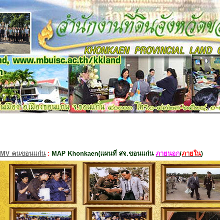
MV คนขอนแก่น
:
MAP Khonkaen(แผนที่ สจ.ขอนแก่น
ภายนอก
/
ภายใน
)