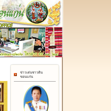
๑๗ กุมภาพันธ์ "วันคล้ายวันสถาปนากรมที่ดิน" ครบรอบ ๑๒๒ ปี
ข่าวเด่นชาวดิน
ขอนแก่น