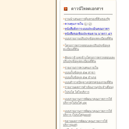
ดาวน์โหลดเอกสาร
>
งานนำเสนอการคุ้มครองที่ดินของรัฐ
>
ควบคุมภายใน
(1)
(2)
>
หนังสือสังการ-แบบประเมินคุณภาพฯ
>
หนังสือขอเชิญประชุมตาม มาตรา ๘ฯ
>
แบบรายงานปรับปรุงข้อมูลทะเบียนที่ดิน
>
โครงการตรวจสอบและปรับปรุงข้อมูล
ทะเบียนที่ดิน
>
สัญญาจ้างลูกจ้างโครงการตรวจสอบและ
ปรับปรุงข้อมูลทะเบียนที่ดิน
>
รายงานการควบคุมภายใน
>
แบบเก็บข้อมูล ๕๗ สาขา
>
แบบเก็บข้อมูล ๕๗ อำเภอ
>
แบบสำรวจปัญหาอุปสรรคของกรมที่ดิน
>
รายงานผลการดำเนินงาน(ประจำเดือน)
>
โปร่งใส ใส่ใจบริการ
>
แบบรายงานการพัฒนาคุณภาพการให้
บริการ(โปร่งใส).zip
>
แบบรายงานการพัฒนาคุณภาพการให้
บริการ (โปร่งใส)(word
)
>
ขยายผลการพัฒนาคุณภาพการให้
บริการ(pdf)