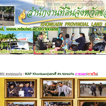
MV คนขอนแก่น
:
MAP Khonkaen(แผนที่ สจ.ขอนแก่น
ภายนอก
/
ภายใน
)