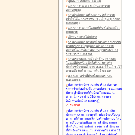
>
คู่มือสำหรับประชาชน Zip
>
แบบรายงาน พ.ร.บ.อำนวยความ
สะดวก(zip)
>
การดำเนินการสร้างความรับรู้ ความ
เข้าใจให้แก่ประชาชน "ชุดคำพูด"(Theme
Massage)
>
แบบรายงานออกโฉนดที่ดินฯไม่ชอบด้วย
กฎหมาย
>
เป้าหมายการให้บริการ
>
การดำเนินการตามคู่มือสำหรับประชาชน
ตามพระราชบัญญัติการอำนวยความ
สะดวกในการพิจารณาอนุญาตของท าง
ราชการ พ.ศ.๒๕๕๘
>
การตรวจสอบและจัดทำข้อมูลขอออก
โฉนดที่ดินหรือหนังสือรับรองการทำ
ประโยชน์จากหลักฐาน ส.ค.๑ ที่ยื่นคำขอไว้
ภายหลังวันที่ ๘ กุมภาพันธ์ ๒๕๕๓
>
พ.ร.บ.การเช่าที่ดินเพื่อเกษตรกรรม
พ.ศ.๒๕๒๔
>
ประกาศจังหวัดขอนแก่น เรื่อง ประกวด
ราคาจ้างก่อสร้างที่จอดรถประชาชนและคน
พิการ สำนักงานที่ดินจังหวัดขอนแก่น
สาขาน้ำพอง
ด้วยวิธีประกวดราคา
)
อิเล็กทรอนิกส์ (e-bidding
-
ประกาศ
>
ประกาศจังหวัดขอนแก่น เรื่อง ยกเลิก
ประกาศ ประกวดราคาจ้างก่อสร้างปรับปรุง
อาคารที่ทำการและสิ่งก่อสร้างประกอบ โดย
การปรับปรุงต่อเติมอาคารสำนักงานและ
พื้นที่บริเวณบ้านพักข้าราชการ สำนักงาน
ที่ดินจังหวัดขอนแก่น สาขาภูเวียง
ด้วยวิธี
)
ประกวดราคาอิเล็กทรอนิกส์ (e-bidding