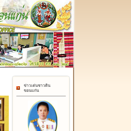
๑๗ กุมภาพันธ์ "วันคล้ายวันสถาปนากรมที่ดิน" ครบรอบ ๑๒๒ ปี
ข่าวเด่นชาวดิน
ขอนแก่น