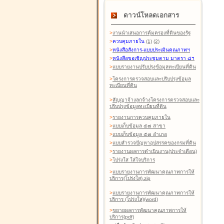
ดาวน์โหลดเอกสาร
>
งานนำเสนอการคุ้มครองที่ดินของรัฐ
>
ควบคุมภายใน
(1)
(2)
>
หนังสือสังการ-แบบประเมินคุณภาพฯ
>
หนังสือขอเชิญประชุมตาม มาตรา ๘ฯ
>
แบบรายงานปรับปรุงข้อมูลทะเบียนที่ดิน
>
โครงการตรวจสอบและปรับปรุงข้อมูล
ทะเบียนที่ดิน
>
สัญญาจ้างลูกจ้างโครงการตรวจสอบและ
ปรับปรุงข้อมูลทะเบียนที่ดิน
>
รายงานการควบคุมภายใน
>
แบบเก็บข้อมูล ๕๗ สาขา
>
แบบเก็บข้อมูล ๕๗ อำเภอ
>
แบบสำรวจปัญหาอุปสรรคของกรมที่ดิน
>
รายงานผลการดำเนินงาน(ประจำเดือน)
>
โปร่งใส ใส่ใจบริการ
>
แบบรายงานการพัฒนาคุณภาพการให้
บริการ(โปร่งใส).zip
>
แบบรายงานการพัฒนาคุณภาพการให้
บริการ (โปร่งใส)(word
)
>
ขยายผลการพัฒนาคุณภาพการให้
บริการ(pdf)