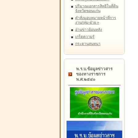
ปริมาณเอกสารสิทธิในที่ดิน
จังหวัดขอนแก่น
คำสั่งมอบหมายหน้าที่การ
งานกลุ่ม-ฝ่าย
»
อ่านข่าวย้อนหลัง
เกร็ดความรู้
กระดานสนทนา
พ.ร.บ.ข้อมูลข่าวสาร
ของทางราชการ
พ.ศ.๒๕๔๐