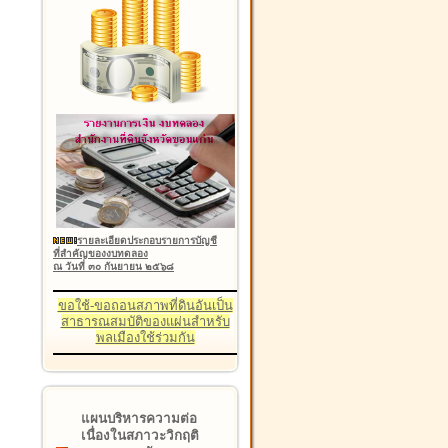
รายละเอียดประกอบรายการบัญชี
ที่สำคัญของงบทดลอง
ณ วันที่ ๓๐ กันยายน ๒๕๖๘
ขอใช้-ขอถอนสภาพที่ดินอันเป็น
สาธารณสมบัติของแผ่นสำหรับ
พลเมืองใช้ร่วมกัน
แผนบริหารความต่อ
เนื่องในสภาวะวิกฤติ