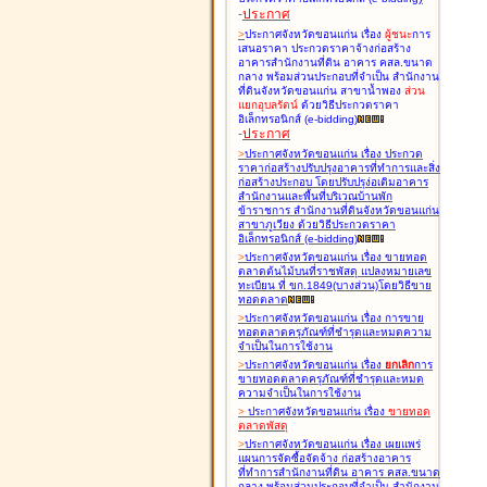
-
ประกาศ
>
ประกาศจังหวัดขอนแก่น เรื่อง
ผู้ชนะ
การ
เสนอราคา ประกวดราคาจ้างก่อสร้าง
อาคารสำนักงานที่ดิน อาคาร คสล.ขนาด
กลาง พร้อมส่วนประกอบที่จำเป็น สำนักงาน
ที่ดินจังหวัดขอนแก่น สาขาน้ำพอง
ส่วน
แยกอุบลรัตน์
ด้วยวิธีประกวดราคา
อิเล็กทรอนิกส์ (e-bidding
)
-
ประกาศ
>
ประกาศจังหวัดขอนแก่น เรื่อง
ประกวด
ราคาก่อสร้างปรับปรุงอาคารที่ทำการและสิ่ง
ก่อสร้างประกอบ โดยปรับปรุง่อเติมอาคาร
สำนักงานและพื้นที่บริเวณบ้านพัก
ข้าราชการ สำนักงานที่ดินจังหวัดขอนแก่น
สาขาภูเวียง ด้วยวิธีประกวดราคา
อิเล็กทรอนิกส์ (e-bidding
)
>
ประกาศจังหวัดขอนแก่น เรื่อง
ขายทอด
ตลาดต้นไม้บนที่ราชพัสดุ แปลงหมายเลข
ทะเบียน ที่ ขก.1849(บางส่วน)โดยวิธีขาย
ทอดตลาด
>
ประกาศจังหวัดขอนแก่น เรื่อง
การขาย
ทอดตลาดครุภัณฑ์ที่ชำรุดและหมดความ
จำเป็นในการใช้งาน
>
ประกาศจังหวัดขอนแก่น เรื่อง
ยกเลิก
การ
ขายทอดตลาดครุภัณฑ์ที่ชำรุดและหมด
ความจำเป็นในการใช้งาน
>
ประกาศจังหวัดขอนแก่น เรื่อง
ขายทอด
ตลาด
พัสดุ
>
ประกาศจังหวัดขอนแก่น เรื่อง
เผยแพร่
แผนการจัดซื้อจัดจ้าง ก่อสร้างอาคาร
ที่ทำการสำนักงานที่ดิน อาคาร คสล.ขนาด
กลาง พร้อมส่วนประกอบที่จำเป็น สำนักงาน