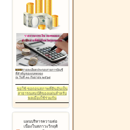
รายละเอียดประกอบรายการบัญชี
ที่สำคัญของงบทดลอง
ณ วันที่ ๓๐ กันยายน ๒๕๖๘
ขอใช้-ขอถอนสภาพที่ดินอันเป็น
สาธารณสมบัติของแผ่นสำหรับ
พลเมืองใช้ร่วมกัน
แผนบริหารความต่อ
เนื่องในสภาวะวิกฤติ