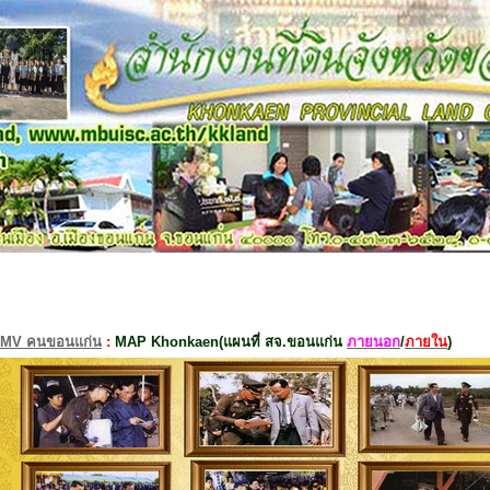
MV คนขอนแก่น
:
MAP Khonkaen(แผนที่ สจ.ขอนแก่น
ภายนอก
/
ภายใน
)