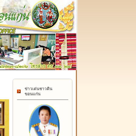
๑๗ กุมภาพันธ์ "วันคล้ายวันสถาปนากรมที่ดิน" ครบรอบ ๑๒๒ ปี
ข่าวเด่นชาวดิน
ขอนแก่น