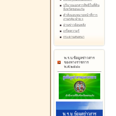
ปริมาณเอกสารสิทธิในที่ดิน
จังหวัดขอนแก่น
คำสั่งมอบหมายหน้าที่การ
งานกลุ่ม-ฝ่าย
»
อ่านข่าวย้อนหลัง
เกร็ดความรู้
กระดานสนทนา
พ.ร.บ.ข้อมูลข่าวสาร
ของทางราชการ
พ.ศ.๒๕๔๐