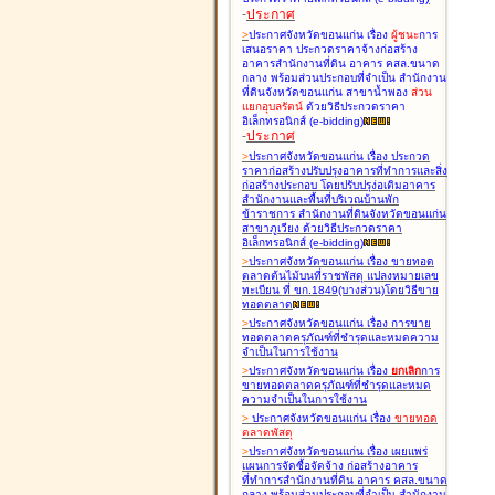
-
ประกาศ
>
ประกาศจังหวัดขอนแก่น เรื่อง
ผู้ชนะ
การ
เสนอราคา ประกวดราคาจ้างก่อสร้าง
อาคารสำนักงานที่ดิน อาคาร คสล.ขนาด
กลาง พร้อมส่วนประกอบที่จำเป็น สำนักงาน
ที่ดินจังหวัดขอนแก่น สาขาน้ำพอง
ส่วน
แยกอุบลรัตน์
ด้วยวิธีประกวดราคา
อิเล็กทรอนิกส์ (e-bidding
)
-
ประกาศ
>
ประกาศจังหวัดขอนแก่น เรื่อง
ประกวด
ราคาก่อสร้างปรับปรุงอาคารที่ทำการและสิ่ง
ก่อสร้างประกอบ โดยปรับปรุง่อเติมอาคาร
สำนักงานและพื้นที่บริเวณบ้านพัก
ข้าราชการ สำนักงานที่ดินจังหวัดขอนแก่น
สาขาภูเวียง ด้วยวิธีประกวดราคา
อิเล็กทรอนิกส์ (e-bidding
)
>
ประกาศจังหวัดขอนแก่น เรื่อง
ขายทอด
ตลาดต้นไม้บนที่ราชพัสดุ แปลงหมายเลข
ทะเบียน ที่ ขก.1849(บางส่วน)โดยวิธีขาย
ทอดตลาด
>
ประกาศจังหวัดขอนแก่น เรื่อง
การขาย
ทอดตลาดครุภัณฑ์ที่ชำรุดและหมดความ
จำเป็นในการใช้งาน
>
ประกาศจังหวัดขอนแก่น เรื่อง
ยกเลิก
การ
ขายทอดตลาดครุภัณฑ์ที่ชำรุดและหมด
ความจำเป็นในการใช้งาน
>
ประกาศจังหวัดขอนแก่น เรื่อง
ขายทอด
ตลาด
พัสดุ
>
ประกาศจังหวัดขอนแก่น เรื่อง
เผยแพร่
แผนการจัดซื้อจัดจ้าง ก่อสร้างอาคาร
ที่ทำการสำนักงานที่ดิน อาคาร คสล.ขนาด
กลาง พร้อมส่วนประกอบที่จำเป็น สำนักงาน