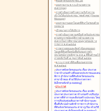
>
คู่มือสำหรับประชาชน Zip
>
แบบรายงาน พ.ร.บ.อำนวยความ
สะดวก(zip)
>
การดำเนินการสร้างความรับรู้ ความ
เข้าใจให้แก่ประชาชน "ชุดคำพูด"(Theme
Massage)
>
แบบรายงานออกโฉนดที่ดินฯไม่ชอบด้วย
กฎหมาย
>
เป้าหมายการให้บริการ
>
การดำเนินการตามคู่มือสำหรับประชาชน
ตามพระราชบัญญัติการอำนวยความ
สะดวกในการพิจารณาอนุญาตของท าง
ราชการ พ.ศ.๒๕๕๘
>
การตรวจสอบและจัดทำข้อมูลขอออก
โฉนดที่ดินหรือหนังสือรับรองการทำ
ประโยชน์จากหลักฐาน ส.ค.๑ ที่ยื่นคำขอไว้
ภายหลังวันที่ ๘ กุมภาพันธ์ ๒๕๕๓
>
พ.ร.บ.การเช่าที่ดินเพื่อเกษตรกรรม
พ.ศ.๒๕๒๔
>
ประกาศจังหวัดขอนแก่น เรื่อง ประกวด
ราคาจ้างก่อสร้างที่จอดรถประชาชนและคน
พิการ สำนักงานที่ดินจังหวัดขอนแก่น
สาขาน้ำพอง
ด้วยวิธีประกวดราคา
)
อิเล็กทรอนิกส์ (e-bidding
-
ประกาศ
>
ประกาศจังหวัดขอนแก่น เรื่อง ยกเลิก
ประกาศ ประกวดราคาจ้างก่อสร้างปรับปรุง
อาคารที่ทำการและสิ่งก่อสร้างประกอบ โดย
การปรับปรุงต่อเติมอาคารสำนักงานและ
พื้นที่บริเวณบ้านพักข้าราชการ สำนักงาน
ที่ดินจังหวัดขอนแก่น สาขาภูเวียง
ด้วยวิธี
)
ประกวดราคาอิเล็กทรอนิกส์ (e-bidding