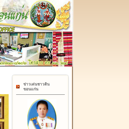
๑๗ กุมภาพันธ์ "วันคล้ายวันสถาปนากรมที่ดิน" ครบรอบ ๑๒๒ ปี
ข่าวเด่นชาวดิน
ขอนแก่น