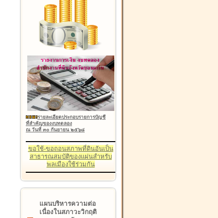
รายละเอียดประกอบรายการบัญชี
ที่สำคัญของงบทดลอง
ณ วันที่ ๓๐ กันยายน ๒๕๖๘
ขอใช้-ขอถอนสภาพที่ดินอันเป็น
สาธารณสมบัติของแผ่นสำหรับ
พลเมืองใช้ร่วมกัน
แผนบริหารความต่อ
เนื่องในสภาวะวิกฤติ