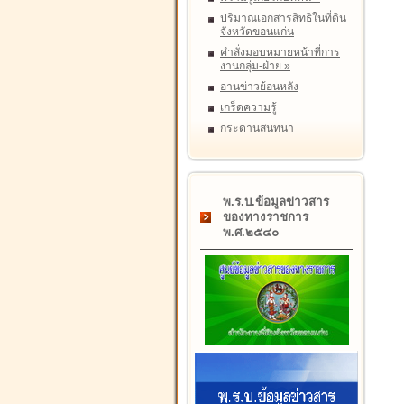
ปริมาณเอกสารสิทธิในที่ดิน
จังหวัดขอนแก่น
คำสั่งมอบหมายหน้าที่การ
งานกลุ่ม-ฝ่าย
»
อ่านข่าวย้อนหลัง
เกร็ดความรู้
กระดานสนทนา
พ.ร.บ.ข้อมูลข่าวสาร
ของทางราชการ
พ.ศ.๒๕๔๐