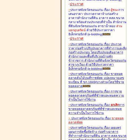
-
ประกาศ
>
ประกาศจังหวัดขอนแก่น เรื่อง
ผู้ชนะ
การ
เสนอราคา ประกวดราคาจ้างก่อสร้าง
อาคารสำนักงานที่ดิน อาคาร คสล.ขนาด
กลาง พร้อมส่วนประกอบที่จำเป็น สำนักงาน
ที่ดินจังหวัดขอนแก่น สาขาน้ำพอง
ส่วน
แยกอุบลรัตน์
ด้วยวิธีประกวดราคา
อิเล็กทรอนิกส์ (e-bidding
)
-
ประกาศ
>
ประกาศจังหวัดขอนแก่น เรื่อง
ประกวด
ราคาก่อสร้างปรับปรุงอาคารที่ทำการและสิ่ง
ก่อสร้างประกอบ โดยปรับปรุง่อเติมอาคาร
สำนักงานและพื้นที่บริเวณบ้านพัก
ข้าราชการ สำนักงานที่ดินจังหวัดขอนแก่น
สาขาภูเวียง ด้วยวิธีประกวดราคา
อิเล็กทรอนิกส์ (e-bidding
)
>
ประกาศจังหวัดขอนแก่น เรื่อง
ขายทอด
ตลาดต้นไม้บนที่ราชพัสดุ แปลงหมายเลข
ทะเบียน ที่ ขก.1849(บางส่วน)โดยวิธีขาย
ทอดตลาด
>
ประกาศจังหวัดขอนแก่น เรื่อง
การขาย
ทอดตลาดครุภัณฑ์ที่ชำรุดและหมดความ
จำเป็นในการใช้งาน
>
ประกาศจังหวัดขอนแก่น เรื่อง
ยกเลิก
การ
ขายทอดตลาดครุภัณฑ์ที่ชำรุดและหมด
ความจำเป็นในการใช้งาน
>
ประกาศจังหวัดขอนแก่น เรื่อง
ขายทอด
ตลาด
พัสดุ
>
ประกาศจังหวัดขอนแก่น เรื่อง
เผยแพร่
แผนการจัดซื้อจัดจ้าง ก่อสร้างอาคาร
ที่ทำการสำนักงานที่ดิน อาคาร คสล.ขนาด
กลาง พร้อมส่วนประกอบที่จำเป็น สำนักงาน