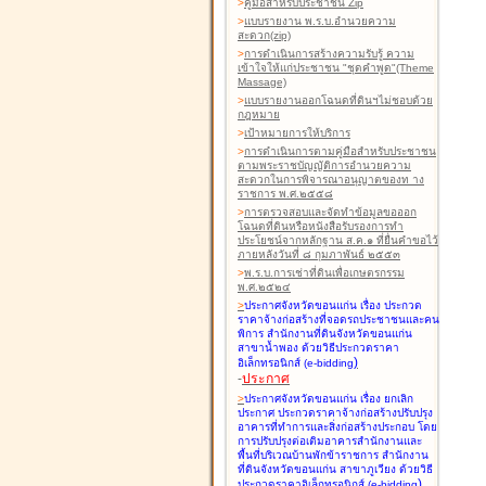
>
คู่มือสำหรับประชาชน Zip
>
แบบรายงาน พ.ร.บ.อำนวยความ
สะดวก(zip)
>
การดำเนินการสร้างความรับรู้ ความ
เข้าใจให้แก่ประชาชน "ชุดคำพูด"(Theme
Massage)
>
แบบรายงานออกโฉนดที่ดินฯไม่ชอบด้วย
กฎหมาย
>
เป้าหมายการให้บริการ
>
การดำเนินการตามคู่มือสำหรับประชาชน
ตามพระราชบัญญัติการอำนวยความ
สะดวกในการพิจารณาอนุญาตของท าง
ราชการ พ.ศ.๒๕๕๘
>
การตรวจสอบและจัดทำข้อมูลขอออก
โฉนดที่ดินหรือหนังสือรับรองการทำ
ประโยชน์จากหลักฐาน ส.ค.๑ ที่ยื่นคำขอไว้
ภายหลังวันที่ ๘ กุมภาพันธ์ ๒๕๕๓
>
พ.ร.บ.การเช่าที่ดินเพื่อเกษตรกรรม
พ.ศ.๒๕๒๔
>
ประกาศจังหวัดขอนแก่น เรื่อง ประกวด
ราคาจ้างก่อสร้างที่จอดรถประชาชนและคน
พิการ สำนักงานที่ดินจังหวัดขอนแก่น
สาขาน้ำพอง
ด้วยวิธีประกวดราคา
)
อิเล็กทรอนิกส์ (e-bidding
-
ประกาศ
>
ประกาศจังหวัดขอนแก่น เรื่อง ยกเลิก
ประกาศ ประกวดราคาจ้างก่อสร้างปรับปรุง
อาคารที่ทำการและสิ่งก่อสร้างประกอบ โดย
การปรับปรุงต่อเติมอาคารสำนักงานและ
พื้นที่บริเวณบ้านพักข้าราชการ สำนักงาน
ที่ดินจังหวัดขอนแก่น สาขาภูเวียง
ด้วยวิธี
)
ประกวดราคาอิเล็กทรอนิกส์ (e-bidding