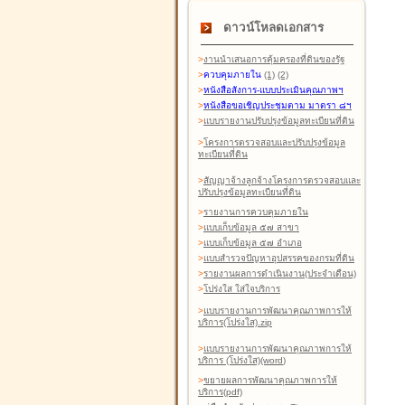
ดาวน์โหลดเอกสาร
>
งานนำเสนอการคุ้มครองที่ดินของรัฐ
>
ควบคุมภายใน
(1)
(2)
>
หนังสือสังการ-แบบประเมินคุณภาพฯ
>
หนังสือขอเชิญประชุมตาม มาตรา ๘ฯ
>
แบบรายงานปรับปรุงข้อมูลทะเบียนที่ดิน
>
โครงการตรวจสอบและปรับปรุงข้อมูล
ทะเบียนที่ดิน
>
สัญญาจ้างลูกจ้างโครงการตรวจสอบและ
ปรับปรุงข้อมูลทะเบียนที่ดิน
>
รายงานการควบคุมภายใน
>
แบบเก็บข้อมูล ๕๗ สาขา
>
แบบเก็บข้อมูล ๕๗ อำเภอ
>
แบบสำรวจปัญหาอุปสรรคของกรมที่ดิน
>
รายงานผลการดำเนินงาน(ประจำเดือน)
>
โปร่งใส ใส่ใจบริการ
>
แบบรายงานการพัฒนาคุณภาพการให้
บริการ(โปร่งใส).zip
>
แบบรายงานการพัฒนาคุณภาพการให้
บริการ (โปร่งใส)(word
)
>
ขยายผลการพัฒนาคุณภาพการให้
บริการ(pdf)