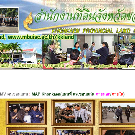
MV คนขอนแก่น
:
MAP Khonkaen(แผนที่ สจ.ขอนแก่น
ภายนอก
/
ภายใน
)