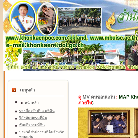
เมนูหลัก
ดู
MV คนขอนแก่น
:
MAP Kho
ภายใน
)
หน้าหลัก
รายชื่อ อธิบดีกรมที่ดิน
วิสัยทัศน์กรมที่ดิน
พันธกิจกรมที่ดิน
ประวัติสำนักงานที่ดินจังหวัด
ขอนแก่น