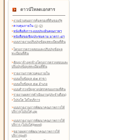
ดาวน์โหลดเอกสาร
>
งานนำเสนอการคุ้มครองที่ดินของรัฐ
>
ควบคุมภายใน
(1)
(2)
>
หนังสือสังการ-แบบประเมินคุณภาพฯ
>
หนังสือขอเชิญประชุมตาม มาตรา ๘ฯ
>
แบบรายงานปรับปรุงข้อมูลทะเบียนที่ดิน
>
โครงการตรวจสอบและปรับปรุงข้อมูล
ทะเบียนที่ดิน
>
สัญญาจ้างลูกจ้างโครงการตรวจสอบและ
ปรับปรุงข้อมูลทะเบียนที่ดิน
>
รายงานการควบคุมภายใน
>
แบบเก็บข้อมูล ๕๗ สาขา
>
แบบเก็บข้อมูล ๕๗ อำเภอ
>
แบบสำรวจปัญหาอุปสรรคของกรมที่ดิน
>
รายงานผลการดำเนินงาน(ประจำเดือน)
>
โปร่งใส ใส่ใจบริการ
>
แบบรายงานการพัฒนาคุณภาพการให้
บริการ(โปร่งใส).zip
>
แบบรายงานการพัฒนาคุณภาพการให้
บริการ (โปร่งใส)(word
)
>
ขยายผลการพัฒนาคุณภาพการให้
บริการ(pdf)