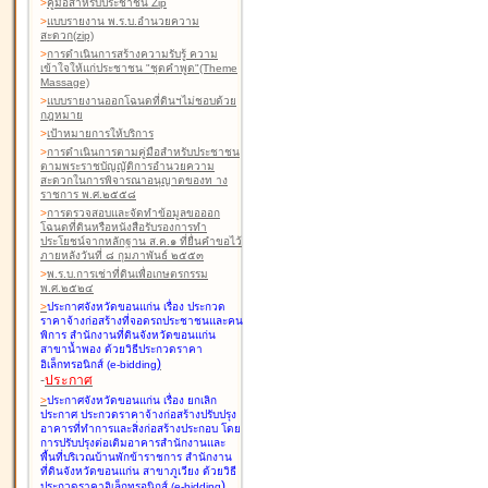
>
คู่มือสำหรับประชาชน Zip
>
แบบรายงาน พ.ร.บ.อำนวยความ
สะดวก(zip)
>
การดำเนินการสร้างความรับรู้ ความ
เข้าใจให้แก่ประชาชน "ชุดคำพูด"(Theme
Massage)
>
แบบรายงานออกโฉนดที่ดินฯไม่ชอบด้วย
กฎหมาย
>
เป้าหมายการให้บริการ
>
การดำเนินการตามคู่มือสำหรับประชาชน
ตามพระราชบัญญัติการอำนวยความ
สะดวกในการพิจารณาอนุญาตของท าง
ราชการ พ.ศ.๒๕๕๘
>
การตรวจสอบและจัดทำข้อมูลขอออก
โฉนดที่ดินหรือหนังสือรับรองการทำ
ประโยชน์จากหลักฐาน ส.ค.๑ ที่ยื่นคำขอไว้
ภายหลังวันที่ ๘ กุมภาพันธ์ ๒๕๕๓
>
พ.ร.บ.การเช่าที่ดินเพื่อเกษตรกรรม
พ.ศ.๒๕๒๔
>
ประกาศจังหวัดขอนแก่น เรื่อง ประกวด
ราคาจ้างก่อสร้างที่จอดรถประชาชนและคน
พิการ สำนักงานที่ดินจังหวัดขอนแก่น
สาขาน้ำพอง
ด้วยวิธีประกวดราคา
)
อิเล็กทรอนิกส์ (e-bidding
-
ประกาศ
>
ประกาศจังหวัดขอนแก่น เรื่อง ยกเลิก
ประกาศ ประกวดราคาจ้างก่อสร้างปรับปรุง
อาคารที่ทำการและสิ่งก่อสร้างประกอบ โดย
การปรับปรุงต่อเติมอาคารสำนักงานและ
พื้นที่บริเวณบ้านพักข้าราชการ สำนักงาน
ที่ดินจังหวัดขอนแก่น สาขาภูเวียง
ด้วยวิธี
)
ประกวดราคาอิเล็กทรอนิกส์ (e-bidding