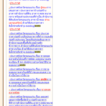
-
ประกาศ
>
ประกาศจังหวัดขอนแก่น เรื่อง
ผู้ชนะ
การ
เสนอราคา ประกวดราคาจ้างก่อสร้าง
อาคารสำนักงานที่ดิน อาคาร คสล.ขนาด
กลาง พร้อมส่วนประกอบที่จำเป็น สำนักงาน
ที่ดินจังหวัดขอนแก่น สาขาน้ำพอง
ส่วน
แยกอุบลรัตน์
ด้วยวิธีประกวดราคา
อิเล็กทรอนิกส์ (e-bidding
)
-
ประกาศ
>
ประกาศจังหวัดขอนแก่น เรื่อง
ประกวด
ราคาก่อสร้างปรับปรุงอาคารที่ทำการและสิ่ง
ก่อสร้างประกอบ โดยปรับปรุง่อเติมอาคาร
สำนักงานและพื้นที่บริเวณบ้านพัก
ข้าราชการ สำนักงานที่ดินจังหวัดขอนแก่น
สาขาภูเวียง ด้วยวิธีประกวดราคา
อิเล็กทรอนิกส์ (e-bidding
)
>
ประกาศจังหวัดขอนแก่น เรื่อง
ขายทอด
ตลาดต้นไม้บนที่ราชพัสดุ แปลงหมายเลข
ทะเบียน ที่ ขก.1849(บางส่วน)โดยวิธีขาย
ทอดตลาด
>
ประกาศจังหวัดขอนแก่น เรื่อง
การขาย
ทอดตลาดครุภัณฑ์ที่ชำรุดและหมดความ
จำเป็นในการใช้งาน
>
ประกาศจังหวัดขอนแก่น เรื่อง
ยกเลิก
การ
ขายทอดตลาดครุภัณฑ์ที่ชำรุดและหมด
ความจำเป็นในการใช้งาน
>
ประกาศจังหวัดขอนแก่น เรื่อง
ขายทอด
ตลาด
พัสดุ
>
ประกาศจังหวัดขอนแก่น เรื่อง
เผยแพร่
แผนการจัดซื้อจัดจ้าง ก่อสร้างอาคาร
ที่ทำการสำนักงานที่ดิน อาคาร คสล.ขนาด
กลาง พร้อมส่วนประกอบที่จำเป็น สำนักงาน