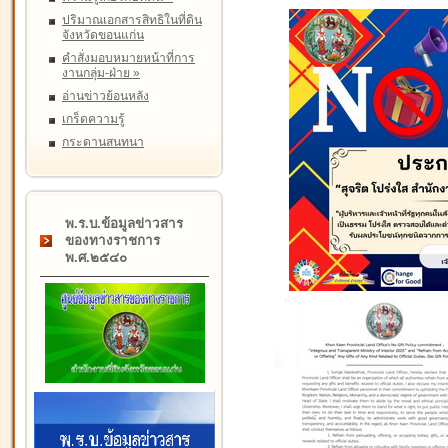
ปริมาณเอกสารสิทธิในที่ดิน
จังหวัดขอนแก่น
คำสั่งมอบหมายหน้าที่การ
งานกลุ่ม-ฝ่าย
»
อ่านข่าวย้อนหลัง
เกร็ดความรู้
กระดานสนทนา
พ.ร.บ.ข้อมูลข่าวสาร
ของทางราชการ
พ.ศ.๒๕๔๐