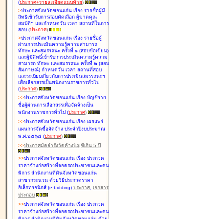
(
ประกาศ+รายละเอียดแนบท้าย
)
>
ประกาศจังหวัดขอนแก่น เรื่อง
รายชื่อผู้มี
สิทธิเข้ารับการสอบคัดเลือก ผู้ขาดคุณ
สมบัติฯ และกำหนดวัน เวลา สถานที่ในการ
สอบ
(
ประกาศ
)
>
ประกาศจังหวัดขอนแก่น เรื่อง
รายชื่อผู้
ผ่านการประเมินความรู้ความสามารถ
ทักษะ และสมรรถนะ ครั้งที่ ๑ (สอบข้อเขียน)
และผู้มีสิทธิ์เข้ารับการประเมินความรู้ความ
สามารถ ทักษะ และสมรรถนะ ครั้งที่ ๒ (สอบ
สัมภาษณ์) กำหนดวัน เวลา สถานที่สอบ
และระเบียบเกี่ยวกับการประเมินสมรรถนะฯ
เพื่อเลือกสรรเป็นพนักงานราชการทั่วไป
(
ประกาศ
)
>
>
ประกาศจังหวัดขอนแก่น เรื่อง
บัญชี
ราย
ชื่อผู้ผ่านการเลือกสรรเพื่อจัดจ้างเป็น
พนักงานราชการทั่วไป
(
ประกาศ
)
>
>
ประกาศจังหวัดขอนแก่น เรื่อง
เผยแพร่
แผนการจัดซื้อจัดจ้าง ประจำปีงบประมาณ
พ.ศ.๒๕๖๘
(
ประกาศ
)
>
>
ประกาศมัดจำรังวัดค้างบัญชีเกิน 5 ปี
>
>
ประกาศจังหวัดขอนแก่น เรื่อง ประกวด
ราคาจ้างก่อสร้างที่จอดรถประชาชนและคน
พิการ สำนักงานที่ดินจังหวัดขอนแก่น
สาขากระนวน ด้วยวิธีประกวดราคา
อิเล็กทรอนิกส์ (e-bidding)
ประกาศ
,
เอกสาร
ประกอบ
>
>
ประกาศจังหวัดขอนแก่น เรื่อง ประกวด
ราคาจ้างก่อสร้างที่จอดรถประชาชนและคน
พิการ สำนักงานที่ดินจังหวัดขอนแก่น ด้วย