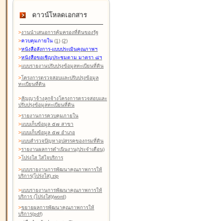
ดาวน์โหลดเอกสาร
>
งานนำเสนอการคุ้มครองที่ดินของรัฐ
>
ควบคุมภายใน
(1)
(2)
>
หนังสือสังการ-แบบประเมินคุณภาพฯ
>
หนังสือขอเชิญประชุมตาม มาตรา ๘ฯ
>
แบบรายงานปรับปรุงข้อมูลทะเบียนที่ดิน
>
โครงการตรวจสอบและปรับปรุงข้อมูล
ทะเบียนที่ดิน
>
สัญญาจ้างลูกจ้างโครงการตรวจสอบและ
ปรับปรุงข้อมูลทะเบียนที่ดิน
>
รายงานการควบคุมภายใน
>
แบบเก็บข้อมูล ๕๗ สาขา
>
แบบเก็บข้อมูล ๕๗ อำเภอ
>
แบบสำรวจปัญหาอุปสรรคของกรมที่ดิน
>
รายงานผลการดำเนินงาน(ประจำเดือน)
>
โปร่งใส ใส่ใจบริการ
>
แบบรายงานการพัฒนาคุณภาพการให้
บริการ(โปร่งใส).zip
>
แบบรายงานการพัฒนาคุณภาพการให้
บริการ (โปร่งใส)(word
)
>
ขยายผลการพัฒนาคุณภาพการให้
บริการ(pdf)