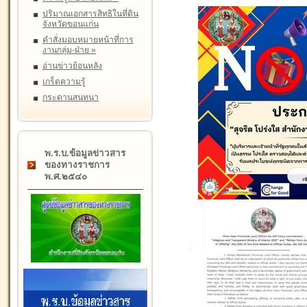
ปริมาณเอกสารสิทธิในที่ดิน
จังหวัดขอนแก่น
คำสั่งมอบหมายหน้าที่การ
งานกลุ่ม-ฝ่าย
»
อ่านข่าวย้อนหลัง
เกร็ดความรู้
กระดานสนทนา
พ.ร.บ.ข้อมูลข่าวสาร
ของทางราชการ
พ.ศ.๒๕๔๐