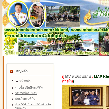
เมนูหลัก
ดู
MV คนขอนแก่น
:
MAP Kho
ภายใน
)
หน้าหลัก
รายชื่อ อธิบดีกรมที่ดิน
วิสัยทัศน์กรมที่ดิน
พันธกิจกรมที่ดิน
ประวัติสำนักงานที่ดินจังหวัด
ขอนแก่น