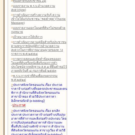
>
คู่มือสำหรับประชาชน Zip
>
แบบรายงาน พ.ร.บ.อำนวยความ
สะดวก(zip)
>
การดำเนินการสร้างความรับรู้ ความ
เข้าใจให้แก่ประชาชน "ชุดคำพูด"(Theme
Massage)
>
แบบรายงานออกโฉนดที่ดินฯไม่ชอบด้วย
กฎหมาย
>
เป้าหมายการให้บริการ
>
การดำเนินการตามคู่มือสำหรับประชาชน
ตามพระราชบัญญัติการอำนวยความ
สะดวกในการพิจารณาอนุญาตของท าง
ราชการ พ.ศ.๒๕๕๘
>
การตรวจสอบและจัดทำข้อมูลขอออก
โฉนดที่ดินหรือหนังสือรับรองการทำ
ประโยชน์จากหลักฐาน ส.ค.๑ ที่ยื่นคำขอไว้
ภายหลังวันที่ ๘ กุมภาพันธ์ ๒๕๕๓
>
พ.ร.บ.การเช่าที่ดินเพื่อเกษตรกรรม
พ.ศ.๒๕๒๔
>
ประกาศจังหวัดขอนแก่น เรื่อง ประกวด
ราคาจ้างก่อสร้างที่จอดรถประชาชนและคน
พิการ สำนักงานที่ดินจังหวัดขอนแก่น
สาขาน้ำพอง
ด้วยวิธีประกวดราคา
)
อิเล็กทรอนิกส์ (e-bidding
-
ประกาศ
>
ประกาศจังหวัดขอนแก่น เรื่อง ยกเลิก
ประกาศ ประกวดราคาจ้างก่อสร้างปรับปรุง
อาคารที่ทำการและสิ่งก่อสร้างประกอบ โดย
การปรับปรุงต่อเติมอาคารสำนักงานและ
พื้นที่บริเวณบ้านพักข้าราชการ สำนักงาน
ที่ดินจังหวัดขอนแก่น สาขาภูเวียง
ด้วยวิธี
)
ประกวดราคาอิเล็กทรอนิกส์ (e-bidding