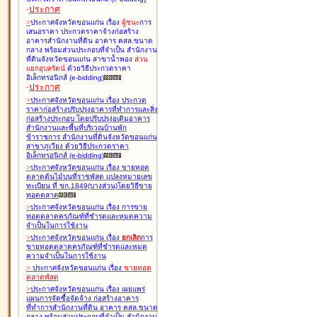
-
ประกาศ
>
ประกาศจังหวัดขอนแก่น เรื่อง
ผู้ชนะ
การ
เสนอราคา ประกวดราคาจ้างก่อสร้าง
อาคารสำนักงานที่ดิน อาคาร คสล.ขนาด
กลาง พร้อมส่วนประกอบที่จำเป็น สำนักงาน
ที่ดินจังหวัดขอนแก่น สาขาน้ำพอง
ส่วน
แยกอุบลรัตน์
ด้วยวิธีประกวดราคา
อิเล็กทรอนิกส์ (e-bidding
)
-
ประกาศ
>
ประกาศจังหวัดขอนแก่น เรื่อง
ประกวด
ราคาก่อสร้างปรับปรุงอาคารที่ทำการและสิ่ง
ก่อสร้างประกอบ โดยปรับปรุง่อเติมอาคาร
สำนักงานและพื้นที่บริเวณบ้านพัก
ข้าราชการ สำนักงานที่ดินจังหวัดขอนแก่น
สาขาภูเวียง ด้วยวิธีประกวดราคา
อิเล็กทรอนิกส์ (e-bidding
)
>
ประกาศจังหวัดขอนแก่น เรื่อง
ขายทอด
ตลาดต้นไม้บนที่ราชพัสดุ แปลงหมายเลข
ทะเบียน ที่ ขก.1849(บางส่วน)โดยวิธีขาย
ทอดตลาด
>
ประกาศจังหวัดขอนแก่น เรื่อง
การขาย
ทอดตลาดครุภัณฑ์ที่ชำรุดและหมดความ
จำเป็นในการใช้งาน
>
ประกาศจังหวัดขอนแก่น เรื่อง
ยกเลิก
การ
ขายทอดตลาดครุภัณฑ์ที่ชำรุดและหมด
ความจำเป็นในการใช้งาน
>
ประกาศจังหวัดขอนแก่น เรื่อง
ขายทอด
ตลาด
พัสดุ
>
ประกาศจังหวัดขอนแก่น เรื่อง
เผยแพร่
แผนการจัดซื้อจัดจ้าง ก่อสร้างอาคาร
ที่ทำการสำนักงานที่ดิน อาคาร คสล.ขนาด
กลาง พร้อมส่วนประกอบที่จำเป็น สำนักงาน