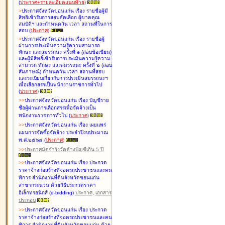
(
ประกาศ+รายละเอียดแนบท้าย
)
>
ประกาศจังหวัดขอนแก่น เรื่อง
รายชื่อผู้มี
สิทธิเข้ารับการสอบคัดเลือก ผู้ขาดคุณ
สมบัติฯ และกำหนดวัน เวลา สถานที่ในการ
สอบ
(
ประกาศ
)
>
ประกาศจังหวัดขอนแก่น เรื่อง
รายชื่อผู้
ผ่านการประเมินความรู้ความสามารถ
ทักษะ และสมรรถนะ ครั้งที่ ๑ (สอบข้อเขียน)
และผู้มีสิทธิ์เข้ารับการประเมินความรู้ความ
สามารถ ทักษะ และสมรรถนะ ครั้งที่ ๒ (สอบ
สัมภาษณ์) กำหนดวัน เวลา สถานที่สอบ
และระเบียบเกี่ยวกับการประเมินสมรรถนะฯ
เพื่อเลือกสรรเป็นพนักงานราชการทั่วไป
(
ประกาศ
)
>
>
ประกาศจังหวัดขอนแก่น เรื่อง
บัญชี
ราย
ชื่อผู้ผ่านการเลือกสรรเพื่อจัดจ้างเป็น
พนักงานราชการทั่วไป
(
ประกาศ
)
>
>
ประกาศจังหวัดขอนแก่น เรื่อง
เผยแพร่
แผนการจัดซื้อจัดจ้าง ประจำปีงบประมาณ
พ.ศ.๒๕๖๘
(
ประกาศ
)
>
>
ประกาศมัดจำรังวัดค้างบัญชีเกิน 5 ปี
>
>
ประกาศจังหวัดขอนแก่น เรื่อง ประกวด
ราคาจ้างก่อสร้างที่จอดรถประชาชนและคน
พิการ สำนักงานที่ดินจังหวัดขอนแก่น
สาขากระนวน ด้วยวิธีประกวดราคา
อิเล็กทรอนิกส์ (e-bidding)
ประกาศ
,
เอกสาร
ประกอบ
>
>
ประกาศจังหวัดขอนแก่น เรื่อง ประกวด
ราคาจ้างก่อสร้างที่จอดรถประชาชนและคน
พิการ สำนักงานที่ดินจังหวัดขอนแก่น ด้วย