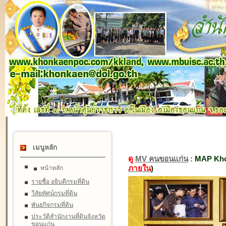
เมนูหลัก
ดู
MV คนขอนแก่น
:
MAP Kho
ภายใน
)
หน้าหลัก
รายชื่อ อธิบดีกรมที่ดิน
วิสัยทัศน์กรมที่ดิน
พันธกิจกรมที่ดิน
ประวัติสำนักงานที่ดินจังหวัด
ขอนแก่น