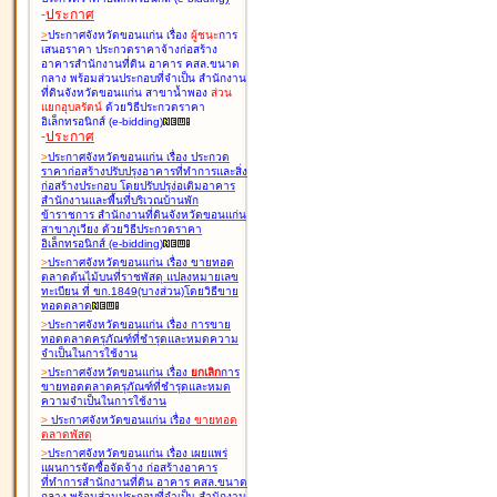
-
ประกาศ
>
ประกาศจังหวัดขอนแก่น เรื่อง
ผู้ชนะ
การ
เสนอราคา ประกวดราคาจ้างก่อสร้าง
อาคารสำนักงานที่ดิน อาคาร คสล.ขนาด
กลาง พร้อมส่วนประกอบที่จำเป็น สำนักงาน
ที่ดินจังหวัดขอนแก่น สาขาน้ำพอง
ส่วน
แยกอุบลรัตน์
ด้วยวิธีประกวดราคา
อิเล็กทรอนิกส์ (e-bidding
)
-
ประกาศ
>
ประกาศจังหวัดขอนแก่น เรื่อง
ประกวด
ราคาก่อสร้างปรับปรุงอาคารที่ทำการและสิ่ง
ก่อสร้างประกอบ โดยปรับปรุง่อเติมอาคาร
สำนักงานและพื้นที่บริเวณบ้านพัก
ข้าราชการ สำนักงานที่ดินจังหวัดขอนแก่น
สาขาภูเวียง ด้วยวิธีประกวดราคา
อิเล็กทรอนิกส์ (e-bidding
)
>
ประกาศจังหวัดขอนแก่น เรื่อง
ขายทอด
ตลาดต้นไม้บนที่ราชพัสดุ แปลงหมายเลข
ทะเบียน ที่ ขก.1849(บางส่วน)โดยวิธีขาย
ทอดตลาด
>
ประกาศจังหวัดขอนแก่น เรื่อง
การขาย
ทอดตลาดครุภัณฑ์ที่ชำรุดและหมดความ
จำเป็นในการใช้งาน
>
ประกาศจังหวัดขอนแก่น เรื่อง
ยกเลิก
การ
ขายทอดตลาดครุภัณฑ์ที่ชำรุดและหมด
ความจำเป็นในการใช้งาน
>
ประกาศจังหวัดขอนแก่น เรื่อง
ขายทอด
ตลาด
พัสดุ
>
ประกาศจังหวัดขอนแก่น เรื่อง
เผยแพร่
แผนการจัดซื้อจัดจ้าง ก่อสร้างอาคาร
ที่ทำการสำนักงานที่ดิน อาคาร คสล.ขนาด
กลาง พร้อมส่วนประกอบที่จำเป็น สำนักงาน