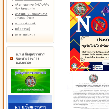
ปริมาณเอกสารสิทธิในที่ดิน
จังหวัดขอนแก่น
คำสั่งมอบหมายหน้าที่การ
งานกลุ่ม-ฝ่าย
»
อ่านข่าวย้อนหลัง
เกร็ดความรู้
กระดานสนทนา
พ.ร.บ.ข้อมูลข่าวสาร
ของทางราชการ
พ.ศ.๒๕๔๐