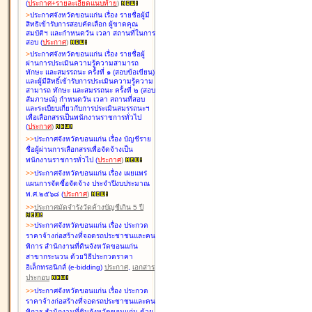
(
ประกาศ+รายละเอียดแนบท้าย
)
>
ประกาศจังหวัดขอนแก่น เรื่อง
รายชื่อผู้มี
สิทธิเข้ารับการสอบคัดเลือก ผู้ขาดคุณ
สมบัติฯ และกำหนดวัน เวลา สถานที่ในการ
สอบ
(
ประกาศ
)
>
ประกาศจังหวัดขอนแก่น เรื่อง
รายชื่อผู้
ผ่านการประเมินความรู้ความสามารถ
ทักษะ และสมรรถนะ ครั้งที่ ๑ (สอบข้อเขียน)
และผู้มีสิทธิ์เข้ารับการประเมินความรู้ความ
สามารถ ทักษะ และสมรรถนะ ครั้งที่ ๒ (สอบ
สัมภาษณ์) กำหนดวัน เวลา สถานที่สอบ
และระเบียบเกี่ยวกับการประเมินสมรรถนะฯ
เพื่อเลือกสรรเป็นพนักงานราชการทั่วไป
(
ประกาศ
)
>
>
ประกาศจังหวัดขอนแก่น เรื่อง
บัญชี
ราย
ชื่อผู้ผ่านการเลือกสรรเพื่อจัดจ้างเป็น
พนักงานราชการทั่วไป
(
ประกาศ
)
>
>
ประกาศจังหวัดขอนแก่น เรื่อง
เผยแพร่
แผนการจัดซื้อจัดจ้าง ประจำปีงบประมาณ
พ.ศ.๒๕๖๘
(
ประกาศ
)
>
>
ประกาศมัดจำรังวัดค้างบัญชีเกิน 5 ปี
>
>
ประกาศจังหวัดขอนแก่น เรื่อง ประกวด
ราคาจ้างก่อสร้างที่จอดรถประชาชนและคน
พิการ สำนักงานที่ดินจังหวัดขอนแก่น
สาขากระนวน ด้วยวิธีประกวดราคา
อิเล็กทรอนิกส์ (e-bidding)
ประกาศ
,
เอกสาร
ประกอบ
>
>
ประกาศจังหวัดขอนแก่น เรื่อง ประกวด
ราคาจ้างก่อสร้างที่จอดรถประชาชนและคน
พิการ สำนักงานที่ดินจังหวัดขอนแก่น ด้วย