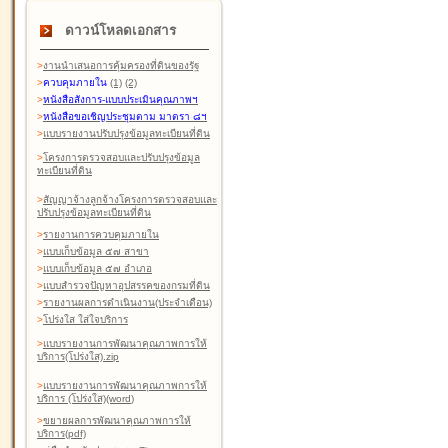
ดาวน์โหลดเอกสาร
>
งานนำเสนอการคุ้มครองที่ดินของรัฐ
>
ควบคุมภายใน
(1)
(2)
>
หนังสือสังการ-แบบประเมินคุณภาพฯ
>
หนังสือขอเชิญประชุมตาม มาตรา ๘ฯ
>
แบบรายงานปรับปรุงข้อมูลทะเบียนที่ดิน
>
โครงการตรวจสอบและปรับปรุงข้อมูล
ทะเบียนที่ดิน
>
สัญญาจ้างลูกจ้างโครงการตรวจสอบและ
ปรับปรุงข้อมูลทะเบียนที่ดิน
>
รายงานการควบคุมภายใน
>
แบบเก็บข้อมูล ๕๗ สาขา
>
แบบเก็บข้อมูล ๕๗ อำเภอ
>
แบบสำรวจปัญหาอุปสรรคของกรมที่ดิน
>
รายงานผลการดำเนินงาน(ประจำเดือน)
>
โปร่งใส ใส่ใจบริการ
>
แบบรายงานการพัฒนาคุณภาพการให้
บริการ(โปร่งใส).zip
>
แบบรายงานการพัฒนาคุณภาพการให้
บริการ (โปร่งใส)(word
)
>
ขยายผลการพัฒนาคุณภาพการให้
บริการ(pdf)