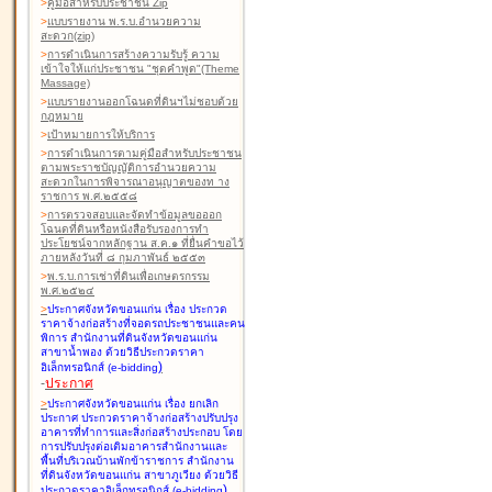
>
คู่มือสำหรับประชาชน Zip
>
แบบรายงาน พ.ร.บ.อำนวยความ
สะดวก(zip)
>
การดำเนินการสร้างความรับรู้ ความ
เข้าใจให้แก่ประชาชน "ชุดคำพูด"(Theme
Massage)
>
แบบรายงานออกโฉนดที่ดินฯไม่ชอบด้วย
กฎหมาย
>
เป้าหมายการให้บริการ
>
การดำเนินการตามคู่มือสำหรับประชาชน
ตามพระราชบัญญัติการอำนวยความ
สะดวกในการพิจารณาอนุญาตของท าง
ราชการ พ.ศ.๒๕๕๘
>
การตรวจสอบและจัดทำข้อมูลขอออก
โฉนดที่ดินหรือหนังสือรับรองการทำ
ประโยชน์จากหลักฐาน ส.ค.๑ ที่ยื่นคำขอไว้
ภายหลังวันที่ ๘ กุมภาพันธ์ ๒๕๕๓
>
พ.ร.บ.การเช่าที่ดินเพื่อเกษตรกรรม
พ.ศ.๒๕๒๔
>
ประกาศจังหวัดขอนแก่น เรื่อง ประกวด
ราคาจ้างก่อสร้างที่จอดรถประชาชนและคน
พิการ สำนักงานที่ดินจังหวัดขอนแก่น
สาขาน้ำพอง
ด้วยวิธีประกวดราคา
)
อิเล็กทรอนิกส์ (e-bidding
-
ประกาศ
>
ประกาศจังหวัดขอนแก่น เรื่อง ยกเลิก
ประกาศ ประกวดราคาจ้างก่อสร้างปรับปรุง
อาคารที่ทำการและสิ่งก่อสร้างประกอบ โดย
การปรับปรุงต่อเติมอาคารสำนักงานและ
พื้นที่บริเวณบ้านพักข้าราชการ สำนักงาน
ที่ดินจังหวัดขอนแก่น สาขาภูเวียง
ด้วยวิธี
)
ประกวดราคาอิเล็กทรอนิกส์ (e-bidding