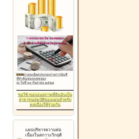
รายละเอียดประกอบรายการบัญชี
ที่สำคัญของงบทดลอง
ณ วันที่ ๓๐ กันยายน ๒๕๖๘
ขอใช้-ขอถอนสภาพที่ดินอันเป็น
สาธารณสมบัติของแผ่นสำหรับ
พลเมืองใช้ร่วมกัน
แผนบริหารความต่อ
เนื่องในสภาวะวิกฤติ