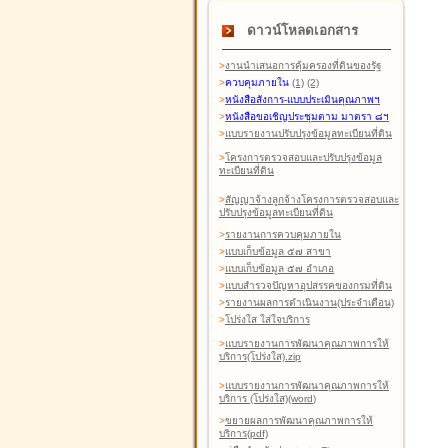
ดาวน์โหลดเอกสาร
>
งานนำเสนอการคุ้มครองที่ดินของรัฐ
>
ควบคุมภายใน
(1)
(2)
>
หนังสือสังการ-แบบประเมินคุณภาพฯ
>
หนังสือขอเชิญประชุมตาม มาตรา ๘ฯ
>
แบบรายงานปรับปรุงข้อมูลทะเบียนที่ดิน
>
โครงการตรวจสอบและปรับปรุงข้อมูล
ทะเบียนที่ดิน
>
สัญญาจ้างลูกจ้างโครงการตรวจสอบและ
ปรับปรุงข้อมูลทะเบียนที่ดิน
>
รายงานการควบคุมภายใน
>
แบบเก็บข้อมูล ๕๗ สาขา
>
แบบเก็บข้อมูล ๕๗ อำเภอ
>
แบบสำรวจปัญหาอุปสรรคของกรมที่ดิน
>
รายงานผลการดำเนินงาน(ประจำเดือน)
>
โปร่งใส ใส่ใจบริการ
>
แบบรายงานการพัฒนาคุณภาพการให้
บริการ(โปร่งใส).zip
>
แบบรายงานการพัฒนาคุณภาพการให้
บริการ (โปร่งใส)(word
)
>
ขยายผลการพัฒนาคุณภาพการให้
บริการ(pdf)