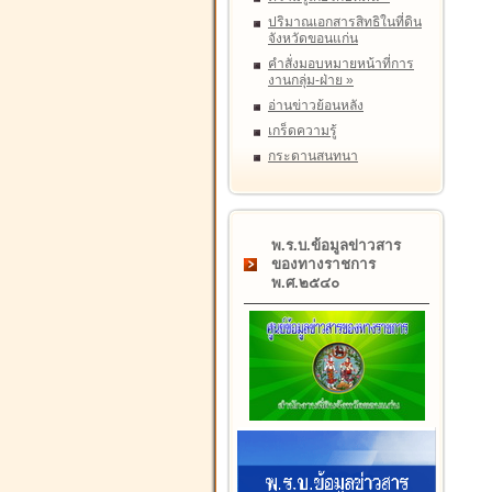
ปริมาณเอกสารสิทธิในที่ดิน
จังหวัดขอนแก่น
คำสั่งมอบหมายหน้าที่การ
งานกลุ่ม-ฝ่าย
»
อ่านข่าวย้อนหลัง
เกร็ดความรู้
กระดานสนทนา
พ.ร.บ.ข้อมูลข่าวสาร
ของทางราชการ
พ.ศ.๒๕๔๐