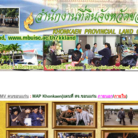
MV คนขอนแก่น
:
MAP Khonkaen(แผนที่ สจ.ขอนแก่น
ภายนอก
/
ภายใน
)