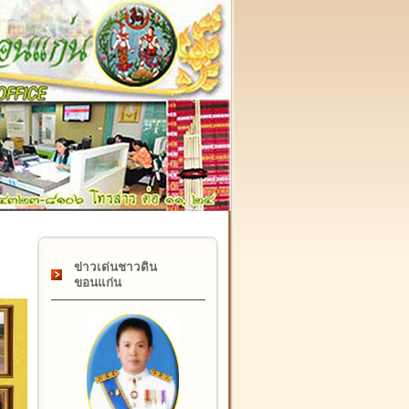
๑๗ กุมภาพันธ์ "วันคล้ายวันสถาปนากรมที่ดิน" ครบรอบ ๑๒๒ ปี
ข่าวเด่นชาวดิน
ขอนแก่น