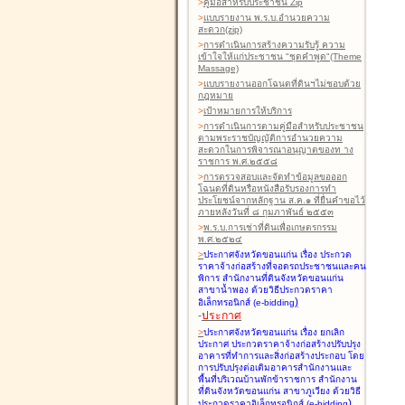
>
คู่มือสำหรับประชาชน Zip
>
แบบรายงาน พ.ร.บ.อำนวยความ
สะดวก(zip)
>
การดำเนินการสร้างความรับรู้ ความ
เข้าใจให้แก่ประชาชน "ชุดคำพูด"(Theme
Massage)
>
แบบรายงานออกโฉนดที่ดินฯไม่ชอบด้วย
กฎหมาย
>
เป้าหมายการให้บริการ
>
การดำเนินการตามคู่มือสำหรับประชาชน
ตามพระราชบัญญัติการอำนวยความ
สะดวกในการพิจารณาอนุญาตของท าง
ราชการ พ.ศ.๒๕๕๘
>
การตรวจสอบและจัดทำข้อมูลขอออก
โฉนดที่ดินหรือหนังสือรับรองการทำ
ประโยชน์จากหลักฐาน ส.ค.๑ ที่ยื่นคำขอไว้
ภายหลังวันที่ ๘ กุมภาพันธ์ ๒๕๕๓
>
พ.ร.บ.การเช่าที่ดินเพื่อเกษตรกรรม
พ.ศ.๒๕๒๔
>
ประกาศจังหวัดขอนแก่น เรื่อง ประกวด
ราคาจ้างก่อสร้างที่จอดรถประชาชนและคน
พิการ สำนักงานที่ดินจังหวัดขอนแก่น
สาขาน้ำพอง
ด้วยวิธีประกวดราคา
)
อิเล็กทรอนิกส์ (e-bidding
-
ประกาศ
>
ประกาศจังหวัดขอนแก่น เรื่อง ยกเลิก
ประกาศ ประกวดราคาจ้างก่อสร้างปรับปรุง
อาคารที่ทำการและสิ่งก่อสร้างประกอบ โดย
การปรับปรุงต่อเติมอาคารสำนักงานและ
พื้นที่บริเวณบ้านพักข้าราชการ สำนักงาน
ที่ดินจังหวัดขอนแก่น สาขาภูเวียง
ด้วยวิธี
)
ประกวดราคาอิเล็กทรอนิกส์ (e-bidding