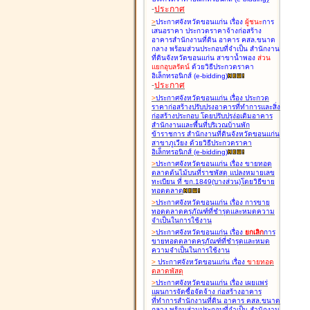
-
ประกาศ
>
ประกาศจังหวัดขอนแก่น เรื่อง
ผู้ชนะ
การ
เสนอราคา ประกวดราคาจ้างก่อสร้าง
อาคารสำนักงานที่ดิน อาคาร คสล.ขนาด
กลาง พร้อมส่วนประกอบที่จำเป็น สำนักงาน
ที่ดินจังหวัดขอนแก่น สาขาน้ำพอง
ส่วน
แยกอุบลรัตน์
ด้วยวิธีประกวดราคา
อิเล็กทรอนิกส์ (e-bidding
)
-
ประกาศ
>
ประกาศจังหวัดขอนแก่น เรื่อง
ประกวด
ราคาก่อสร้างปรับปรุงอาคารที่ทำการและสิ่ง
ก่อสร้างประกอบ โดยปรับปรุง่อเติมอาคาร
สำนักงานและพื้นที่บริเวณบ้านพัก
ข้าราชการ สำนักงานที่ดินจังหวัดขอนแก่น
สาขาภูเวียง ด้วยวิธีประกวดราคา
อิเล็กทรอนิกส์ (e-bidding
)
>
ประกาศจังหวัดขอนแก่น เรื่อง
ขายทอด
ตลาดต้นไม้บนที่ราชพัสดุ แปลงหมายเลข
ทะเบียน ที่ ขก.1849(บางส่วน)โดยวิธีขาย
ทอดตลาด
>
ประกาศจังหวัดขอนแก่น เรื่อง
การขาย
ทอดตลาดครุภัณฑ์ที่ชำรุดและหมดความ
จำเป็นในการใช้งาน
>
ประกาศจังหวัดขอนแก่น เรื่อง
ยกเลิก
การ
ขายทอดตลาดครุภัณฑ์ที่ชำรุดและหมด
ความจำเป็นในการใช้งาน
>
ประกาศจังหวัดขอนแก่น เรื่อง
ขายทอด
ตลาด
พัสดุ
>
ประกาศจังหวัดขอนแก่น เรื่อง
เผยแพร่
แผนการจัดซื้อจัดจ้าง ก่อสร้างอาคาร
ที่ทำการสำนักงานที่ดิน อาคาร คสล.ขนาด
กลาง พร้อมส่วนประกอบที่จำเป็น สำนักงาน