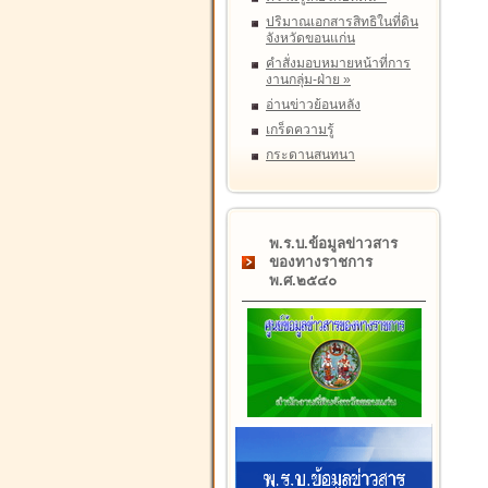
ปริมาณเอกสารสิทธิในที่ดิน
จังหวัดขอนแก่น
คำสั่งมอบหมายหน้าที่การ
งานกลุ่ม-ฝ่าย
»
อ่านข่าวย้อนหลัง
เกร็ดความรู้
กระดานสนทนา
พ.ร.บ.ข้อมูลข่าวสาร
ของทางราชการ
พ.ศ.๒๕๔๐