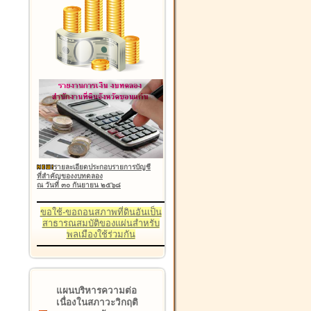
รายละเอียดประกอบรายการบัญชี
ที่สำคัญของงบทดลอง
ณ วันที่ ๓๐ กันยายน ๒๕๖๘
ขอใช้-ขอถอนสภาพที่ดินอันเป็น
สาธารณสมบัติของแผ่นสำหรับ
พลเมืองใช้ร่วมกัน
แผนบริหารความต่อ
เนื่องในสภาวะวิกฤติ