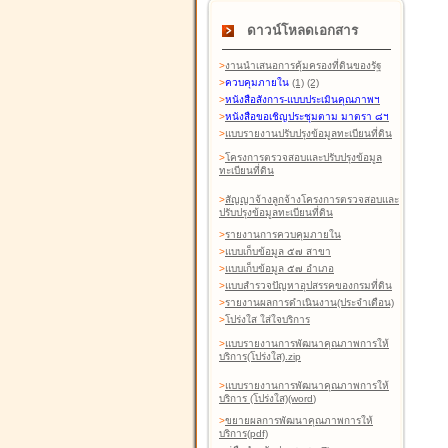
ดาวน์โหลดเอกสาร
>
งานนำเสนอการคุ้มครองที่ดินของรัฐ
>
ควบคุมภายใน
(1)
(2)
>
หนังสือสังการ-แบบประเมินคุณภาพฯ
>
หนังสือขอเชิญประชุมตาม มาตรา ๘ฯ
>
แบบรายงานปรับปรุงข้อมูลทะเบียนที่ดิน
>
โครงการตรวจสอบและปรับปรุงข้อมูล
ทะเบียนที่ดิน
>
สัญญาจ้างลูกจ้างโครงการตรวจสอบและ
ปรับปรุงข้อมูลทะเบียนที่ดิน
>
รายงานการควบคุมภายใน
>
แบบเก็บข้อมูล ๕๗ สาขา
>
แบบเก็บข้อมูล ๕๗ อำเภอ
>
แบบสำรวจปัญหาอุปสรรคของกรมที่ดิน
>
รายงานผลการดำเนินงาน(ประจำเดือน)
>
โปร่งใส ใส่ใจบริการ
>
แบบรายงานการพัฒนาคุณภาพการให้
บริการ(โปร่งใส).zip
>
แบบรายงานการพัฒนาคุณภาพการให้
บริการ (โปร่งใส)(word
)
>
ขยายผลการพัฒนาคุณภาพการให้
บริการ(pdf)