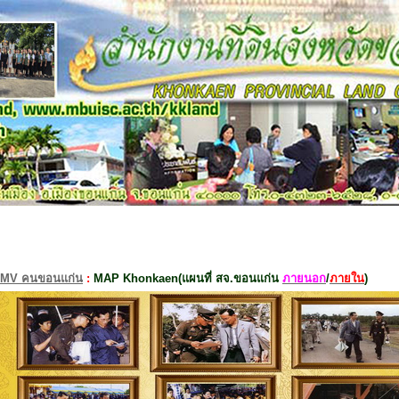
MV คนขอนแก่น
:
MAP Khonkaen(แผนที่ สจ.ขอนแก่น
ภายนอก
/
ภายใน
)