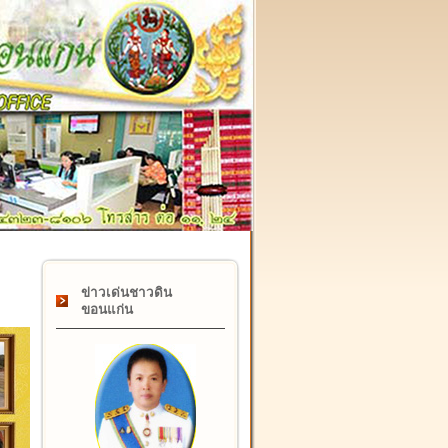
๑๗ กุมภาพันธ์ "วันคล้ายวันสถาปนากรมที่ดิน" ครบรอบ ๑๒๒ ปี
ข่าวเด่นชาวดิน
ขอนแก่น