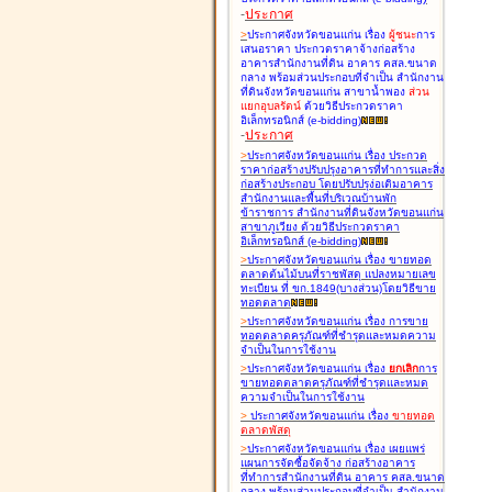
-
ประกาศ
>
ประกาศจังหวัดขอนแก่น เรื่อง
ผู้ชนะ
การ
เสนอราคา ประกวดราคาจ้างก่อสร้าง
อาคารสำนักงานที่ดิน อาคาร คสล.ขนาด
กลาง พร้อมส่วนประกอบที่จำเป็น สำนักงาน
ที่ดินจังหวัดขอนแก่น สาขาน้ำพอง
ส่วน
แยกอุบลรัตน์
ด้วยวิธีประกวดราคา
อิเล็กทรอนิกส์ (e-bidding
)
-
ประกาศ
>
ประกาศจังหวัดขอนแก่น เรื่อง
ประกวด
ราคาก่อสร้างปรับปรุงอาคารที่ทำการและสิ่ง
ก่อสร้างประกอบ โดยปรับปรุง่อเติมอาคาร
สำนักงานและพื้นที่บริเวณบ้านพัก
ข้าราชการ สำนักงานที่ดินจังหวัดขอนแก่น
สาขาภูเวียง ด้วยวิธีประกวดราคา
อิเล็กทรอนิกส์ (e-bidding
)
>
ประกาศจังหวัดขอนแก่น เรื่อง
ขายทอด
ตลาดต้นไม้บนที่ราชพัสดุ แปลงหมายเลข
ทะเบียน ที่ ขก.1849(บางส่วน)โดยวิธีขาย
ทอดตลาด
>
ประกาศจังหวัดขอนแก่น เรื่อง
การขาย
ทอดตลาดครุภัณฑ์ที่ชำรุดและหมดความ
จำเป็นในการใช้งาน
>
ประกาศจังหวัดขอนแก่น เรื่อง
ยกเลิก
การ
ขายทอดตลาดครุภัณฑ์ที่ชำรุดและหมด
ความจำเป็นในการใช้งาน
>
ประกาศจังหวัดขอนแก่น เรื่อง
ขายทอด
ตลาด
พัสดุ
>
ประกาศจังหวัดขอนแก่น เรื่อง
เผยแพร่
แผนการจัดซื้อจัดจ้าง ก่อสร้างอาคาร
ที่ทำการสำนักงานที่ดิน อาคาร คสล.ขนาด
กลาง พร้อมส่วนประกอบที่จำเป็น สำนักงาน