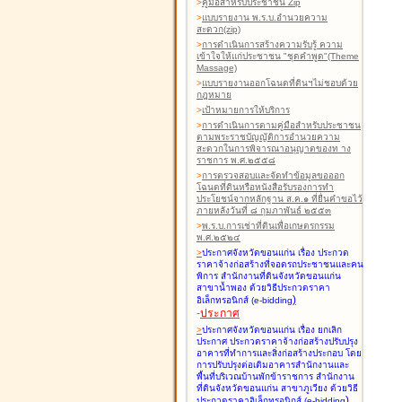
>
คู่มือสำหรับประชาชน Zip
>
แบบรายงาน พ.ร.บ.อำนวยความ
สะดวก(zip)
>
การดำเนินการสร้างความรับรู้ ความ
เข้าใจให้แก่ประชาชน "ชุดคำพูด"(Theme
Massage)
>
แบบรายงานออกโฉนดที่ดินฯไม่ชอบด้วย
กฎหมาย
>
เป้าหมายการให้บริการ
>
การดำเนินการตามคู่มือสำหรับประชาชน
ตามพระราชบัญญัติการอำนวยความ
สะดวกในการพิจารณาอนุญาตของท าง
ราชการ พ.ศ.๒๕๕๘
>
การตรวจสอบและจัดทำข้อมูลขอออก
โฉนดที่ดินหรือหนังสือรับรองการทำ
ประโยชน์จากหลักฐาน ส.ค.๑ ที่ยื่นคำขอไว้
ภายหลังวันที่ ๘ กุมภาพันธ์ ๒๕๕๓
>
พ.ร.บ.การเช่าที่ดินเพื่อเกษตรกรรม
พ.ศ.๒๕๒๔
>
ประกาศจังหวัดขอนแก่น เรื่อง ประกวด
ราคาจ้างก่อสร้างที่จอดรถประชาชนและคน
พิการ สำนักงานที่ดินจังหวัดขอนแก่น
สาขาน้ำพอง
ด้วยวิธีประกวดราคา
)
อิเล็กทรอนิกส์ (e-bidding
-
ประกาศ
>
ประกาศจังหวัดขอนแก่น เรื่อง ยกเลิก
ประกาศ ประกวดราคาจ้างก่อสร้างปรับปรุง
อาคารที่ทำการและสิ่งก่อสร้างประกอบ โดย
การปรับปรุงต่อเติมอาคารสำนักงานและ
พื้นที่บริเวณบ้านพักข้าราชการ สำนักงาน
ที่ดินจังหวัดขอนแก่น สาขาภูเวียง
ด้วยวิธี
)
ประกวดราคาอิเล็กทรอนิกส์ (e-bidding