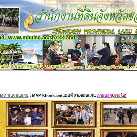
MV คนขอนแก่น
:
MAP Khonkaen(แผนที่ สจ.ขอนแก่น
ภายนอก
/
ภายใน
)