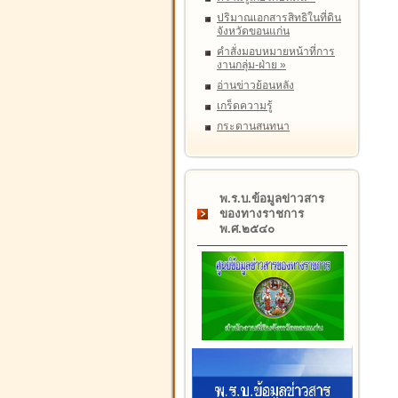
ปริมาณเอกสารสิทธิในที่ดิน
จังหวัดขอนแก่น
คำสั่งมอบหมายหน้าที่การ
งานกลุ่ม-ฝ่าย
»
อ่านข่าวย้อนหลัง
เกร็ดความรู้
กระดานสนทนา
พ.ร.บ.ข้อมูลข่าวสาร
ของทางราชการ
พ.ศ.๒๕๔๐