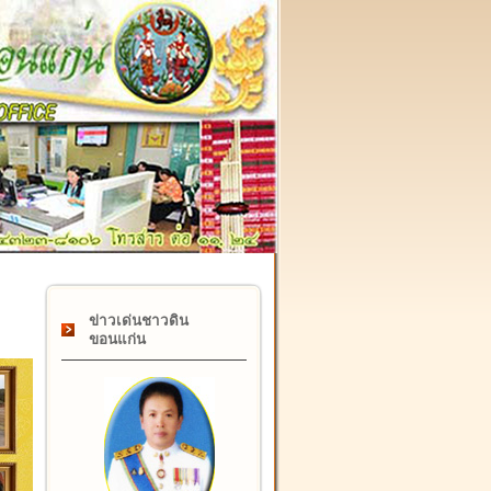
๑๗ กุมภาพันธ์ "วันคล้ายวันสถาปนากรมที่ดิน" ครบรอบ ๑๒๒ ปี
ข่าวเด่นชาวดิน
ขอนแก่น