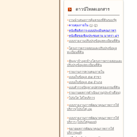
ดาวน์โหลดเอกสาร
>
งานนำเสนอการคุ้มครองที่ดินของรัฐ
>
ควบคุมภายใน
(1)
(2)
>
หนังสือสังการ-แบบประเมินคุณภาพฯ
>
หนังสือขอเชิญประชุมตาม มาตรา ๘ฯ
>
แบบรายงานปรับปรุงข้อมูลทะเบียนที่ดิน
>
โครงการตรวจสอบและปรับปรุงข้อมูล
ทะเบียนที่ดิน
>
สัญญาจ้างลูกจ้างโครงการตรวจสอบและ
ปรับปรุงข้อมูลทะเบียนที่ดิน
>
รายงานการควบคุมภายใน
>
แบบเก็บข้อมูล ๕๗ สาขา
>
แบบเก็บข้อมูล ๕๗ อำเภอ
>
แบบสำรวจปัญหาอุปสรรคของกรมที่ดิน
>
รายงานผลการดำเนินงาน(ประจำเดือน)
>
โปร่งใส ใส่ใจบริการ
>
แบบรายงานการพัฒนาคุณภาพการให้
บริการ(โปร่งใส).zip
>
แบบรายงานการพัฒนาคุณภาพการให้
บริการ (โปร่งใส)(word
)
>
ขยายผลการพัฒนาคุณภาพการให้
บริการ(pdf)