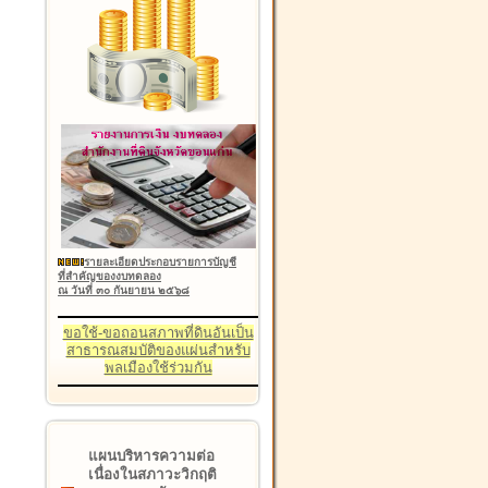
รายละเอียดประกอบรายการบัญชี
ที่สำคัญของงบทดลอง
ณ วันที่ ๓๐ กันยายน ๒๕๖๘
ขอใช้-ขอถอนสภาพที่ดินอันเป็น
สาธารณสมบัติของแผ่นสำหรับ
พลเมืองใช้ร่วมกัน
แผนบริหารความต่อ
เนื่องในสภาวะวิกฤติ