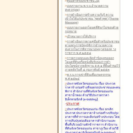
>
คู่มือสำหรับประชาชน Zip
>
แบบรายงาน พ.ร.บ.อำนวยความ
สะดวก(zip)
>
การดำเนินการสร้างความรับรู้ ความ
เข้าใจให้แก่ประชาชน "ชุดคำพูด"(Theme
Massage)
>
แบบรายงานออกโฉนดที่ดินฯไม่ชอบด้วย
กฎหมาย
>
เป้าหมายการให้บริการ
>
การดำเนินการตามคู่มือสำหรับประชาชน
ตามพระราชบัญญัติการอำนวยความ
สะดวกในการพิจารณาอนุญาตของท าง
ราชการ พ.ศ.๒๕๕๘
>
การตรวจสอบและจัดทำข้อมูลขอออก
โฉนดที่ดินหรือหนังสือรับรองการทำ
ประโยชน์จากหลักฐาน ส.ค.๑ ที่ยื่นคำขอไว้
ภายหลังวันที่ ๘ กุมภาพันธ์ ๒๕๕๓
>
พ.ร.บ.การเช่าที่ดินเพื่อเกษตรกรรม
พ.ศ.๒๕๒๔
>
ประกาศจังหวัดขอนแก่น เรื่อง ประกวด
ราคาจ้างก่อสร้างที่จอดรถประชาชนและคน
พิการ สำนักงานที่ดินจังหวัดขอนแก่น
สาขาน้ำพอง
ด้วยวิธีประกวดราคา
)
อิเล็กทรอนิกส์ (e-bidding
-
ประกาศ
>
ประกาศจังหวัดขอนแก่น เรื่อง ยกเลิก
ประกาศ ประกวดราคาจ้างก่อสร้างปรับปรุง
อาคารที่ทำการและสิ่งก่อสร้างประกอบ โดย
การปรับปรุงต่อเติมอาคารสำนักงานและ
พื้นที่บริเวณบ้านพักข้าราชการ สำนักงาน
ที่ดินจังหวัดขอนแก่น สาขาภูเวียง
ด้วยวิธี
)
ประกวดราคาอิเล็กทรอนิกส์ (e-bidding