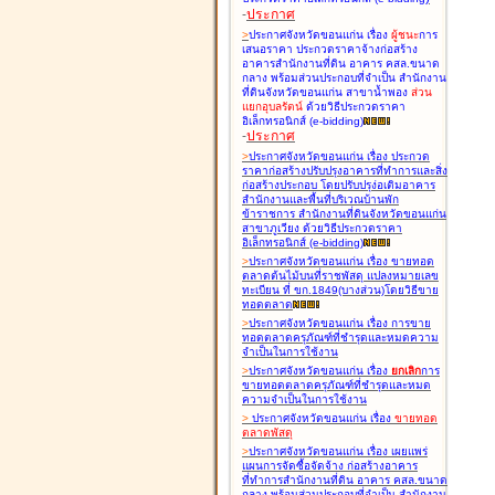
-
ประกาศ
>
ประกาศจังหวัดขอนแก่น เรื่อง
ผู้ชนะ
การ
เสนอราคา ประกวดราคาจ้างก่อสร้าง
อาคารสำนักงานที่ดิน อาคาร คสล.ขนาด
กลาง พร้อมส่วนประกอบที่จำเป็น สำนักงาน
ที่ดินจังหวัดขอนแก่น สาขาน้ำพอง
ส่วน
แยกอุบลรัตน์
ด้วยวิธีประกวดราคา
อิเล็กทรอนิกส์ (e-bidding
)
-
ประกาศ
>
ประกาศจังหวัดขอนแก่น เรื่อง
ประกวด
ราคาก่อสร้างปรับปรุงอาคารที่ทำการและสิ่ง
ก่อสร้างประกอบ โดยปรับปรุง่อเติมอาคาร
สำนักงานและพื้นที่บริเวณบ้านพัก
ข้าราชการ สำนักงานที่ดินจังหวัดขอนแก่น
สาขาภูเวียง ด้วยวิธีประกวดราคา
อิเล็กทรอนิกส์ (e-bidding
)
>
ประกาศจังหวัดขอนแก่น เรื่อง
ขายทอด
ตลาดต้นไม้บนที่ราชพัสดุ แปลงหมายเลข
ทะเบียน ที่ ขก.1849(บางส่วน)โดยวิธีขาย
ทอดตลาด
>
ประกาศจังหวัดขอนแก่น เรื่อง
การขาย
ทอดตลาดครุภัณฑ์ที่ชำรุดและหมดความ
จำเป็นในการใช้งาน
>
ประกาศจังหวัดขอนแก่น เรื่อง
ยกเลิก
การ
ขายทอดตลาดครุภัณฑ์ที่ชำรุดและหมด
ความจำเป็นในการใช้งาน
>
ประกาศจังหวัดขอนแก่น เรื่อง
ขายทอด
ตลาด
พัสดุ
>
ประกาศจังหวัดขอนแก่น เรื่อง
เผยแพร่
แผนการจัดซื้อจัดจ้าง ก่อสร้างอาคาร
ที่ทำการสำนักงานที่ดิน อาคาร คสล.ขนาด
กลาง พร้อมส่วนประกอบที่จำเป็น สำนักงาน