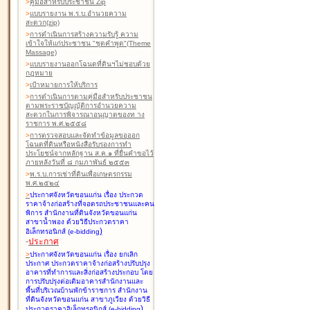
>
คู่มือสำหรับประชาชน Zip
>
แบบรายงาน พ.ร.บ.อำนวยความ
สะดวก(zip)
>
การดำเนินการสร้างความรับรู้ ความ
เข้าใจให้แก่ประชาชน "ชุดคำพูด"(Theme
Massage)
>
แบบรายงานออกโฉนดที่ดินฯไม่ชอบด้วย
กฎหมาย
>
เป้าหมายการให้บริการ
>
การดำเนินการตามคู่มือสำหรับประชาชน
ตามพระราชบัญญัติการอำนวยความ
สะดวกในการพิจารณาอนุญาตของท าง
ราชการ พ.ศ.๒๕๕๘
>
การตรวจสอบและจัดทำข้อมูลขอออก
โฉนดที่ดินหรือหนังสือรับรองการทำ
ประโยชน์จากหลักฐาน ส.ค.๑ ที่ยื่นคำขอไว้
ภายหลังวันที่ ๘ กุมภาพันธ์ ๒๕๕๓
>
พ.ร.บ.การเช่าที่ดินเพื่อเกษตรกรรม
พ.ศ.๒๕๒๔
>
ประกาศจังหวัดขอนแก่น เรื่อง ประกวด
ราคาจ้างก่อสร้างที่จอดรถประชาชนและคน
พิการ สำนักงานที่ดินจังหวัดขอนแก่น
สาขาน้ำพอง
ด้วยวิธีประกวดราคา
)
อิเล็กทรอนิกส์ (e-bidding
-
ประกาศ
>
ประกาศจังหวัดขอนแก่น เรื่อง ยกเลิก
ประกาศ ประกวดราคาจ้างก่อสร้างปรับปรุง
อาคารที่ทำการและสิ่งก่อสร้างประกอบ โดย
การปรับปรุงต่อเติมอาคารสำนักงานและ
พื้นที่บริเวณบ้านพักข้าราชการ สำนักงาน
ที่ดินจังหวัดขอนแก่น สาขาภูเวียง
ด้วยวิธี
)
ประกวดราคาอิเล็กทรอนิกส์ (e-bidding