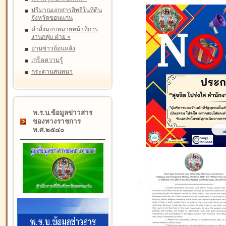
ปริมาณเอกสารสิทธิในที่ดิน
จังหวัดขอนแก่น
คำสั่งมอบหมายหน้าที่การ
งานกลุ่ม-ฝ่าย
»
อ่านข่าวย้อนหลัง
เกร็ดความรู้
กระดานสนทนา
พ.ร.บ.ข้อมูลข่าวสาร
ของทางราชการ
พ.ศ.๒๕๔๐