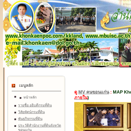
เมนูหลัก
ดู
MV คนขอนแก่น
:
MAP Kho
ภายใน
)
หน้าหลัก
รายชื่อ อธิบดีกรมที่ดิน
วิสัยทัศน์กรมที่ดิน
พันธกิจกรมที่ดิน
ประวัติสำนักงานที่ดินจังหวัด
ขอนแก่น