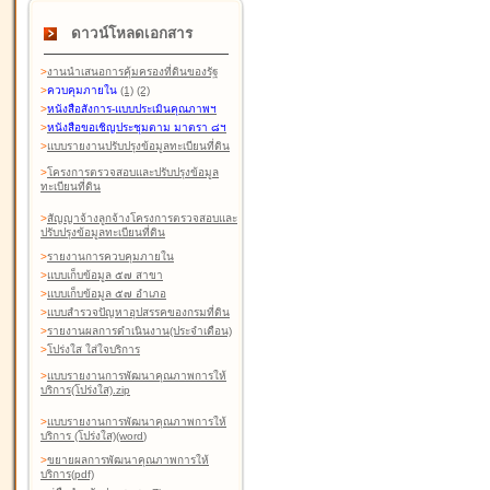
ดาวน์โหลดเอกสาร
>
งานนำเสนอการคุ้มครองที่ดินของรัฐ
>
ควบคุมภายใน
(1)
(2)
>
หนังสือสังการ-แบบประเมินคุณภาพฯ
>
หนังสือขอเชิญประชุมตาม มาตรา ๘ฯ
>
แบบรายงานปรับปรุงข้อมูลทะเบียนที่ดิน
>
โครงการตรวจสอบและปรับปรุงข้อมูล
ทะเบียนที่ดิน
>
สัญญาจ้างลูกจ้างโครงการตรวจสอบและ
ปรับปรุงข้อมูลทะเบียนที่ดิน
>
รายงานการควบคุมภายใน
>
แบบเก็บข้อมูล ๕๗ สาขา
>
แบบเก็บข้อมูล ๕๗ อำเภอ
>
แบบสำรวจปัญหาอุปสรรคของกรมที่ดิน
>
รายงานผลการดำเนินงาน(ประจำเดือน)
>
โปร่งใส ใส่ใจบริการ
>
แบบรายงานการพัฒนาคุณภาพการให้
บริการ(โปร่งใส).zip
>
แบบรายงานการพัฒนาคุณภาพการให้
บริการ (โปร่งใส)(word
)
>
ขยายผลการพัฒนาคุณภาพการให้
บริการ(pdf)