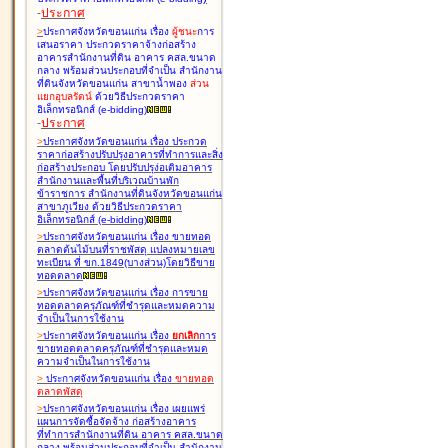
-
ประกาศ
>
ประกาศจังหวัดขอนแก่น เรื่อง
ผู้ชนะ
การ
เสนอราคา ประกวดราคาจ้างก่อสร้าง
อาคารสำนักงานที่ดิน อาคาร คสล.ขนาด
กลาง พร้อมส่วนประกอบที่จำเป็น สำนักงาน
ที่ดินจังหวัดขอนแก่น สาขาน้ำพอง
ส่วน
แยกอุบลรัตน์
ด้วยวิธีประกวดราคา
อิเล็กทรอนิกส์ (e-bidding
)
-
ประกาศ
>
ประกาศจังหวัดขอนแก่น เรื่อง
ประกวด
ราคาก่อสร้างปรับปรุงอาคารที่ทำการและสิ่ง
ก่อสร้างประกอบ โดยปรับปรุง่อเติมอาคาร
สำนักงานและพื้นที่บริเวณบ้านพัก
ข้าราชการ สำนักงานที่ดินจังหวัดขอนแก่น
สาขาภูเวียง ด้วยวิธีประกวดราคา
อิเล็กทรอนิกส์ (e-bidding
)
>
ประกาศจังหวัดขอนแก่น เรื่อง
ขายทอด
ตลาดต้นไม้บนที่ราชพัสดุ แปลงหมายเลข
ทะเบียน ที่ ขก.1849(บางส่วน)โดยวิธีขาย
ทอดตลาด
>
ประกาศจังหวัดขอนแก่น เรื่อง
การขาย
ทอดตลาดครุภัณฑ์ที่ชำรุดและหมดความ
จำเป็นในการใช้งาน
>
ประกาศจังหวัดขอนแก่น เรื่อง
ยกเลิก
การ
ขายทอดตลาดครุภัณฑ์ที่ชำรุดและหมด
ความจำเป็นในการใช้งาน
>
ประกาศจังหวัดขอนแก่น เรื่อง
ขายทอด
ตลาด
พัสดุ
>
ประกาศจังหวัดขอนแก่น เรื่อง
เผยแพร่
แผนการจัดซื้อจัดจ้าง ก่อสร้างอาคาร
ที่ทำการสำนักงานที่ดิน อาคาร คสล.ขนาด
กลาง พร้อมส่วนประกอบที่จำเป็น สำนักงาน