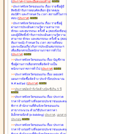
(
ประกาศ+รายละเอียดแนบท้าย
)
>
ประกาศจังหวัดขอนแก่น เรื่อง
รายชื่อผู้มี
สิทธิเข้ารับการสอบคัดเลือก ผู้ขาดคุณ
สมบัติฯ และกำหนดวัน เวลา สถานที่ในการ
สอบ
(
ประกาศ
)
>
ประกาศจังหวัดขอนแก่น เรื่อง
รายชื่อผู้
ผ่านการประเมินความรู้ความสามารถ
ทักษะ และสมรรถนะ ครั้งที่ ๑ (สอบข้อเขียน)
และผู้มีสิทธิ์เข้ารับการประเมินความรู้ความ
สามารถ ทักษะ และสมรรถนะ ครั้งที่ ๒ (สอบ
สัมภาษณ์) กำหนดวัน เวลา สถานที่สอบ
และระเบียบเกี่ยวกับการประเมินสมรรถนะฯ
เพื่อเลือกสรรเป็นพนักงานราชการทั่วไป
(
ประกาศ
)
>
>
ประกาศจังหวัดขอนแก่น เรื่อง
บัญชี
ราย
ชื่อผู้ผ่านการเลือกสรรเพื่อจัดจ้างเป็น
พนักงานราชการทั่วไป
(
ประกาศ
)
>
>
ประกาศจังหวัดขอนแก่น เรื่อง
เผยแพร่
แผนการจัดซื้อจัดจ้าง ประจำปีงบประมาณ
พ.ศ.๒๕๖๘
(
ประกาศ
)
>
>
ประกาศมัดจำรังวัดค้างบัญชีเกิน 5 ปี
>
>
ประกาศจังหวัดขอนแก่น เรื่อง ประกวด
ราคาจ้างก่อสร้างที่จอดรถประชาชนและคน
พิการ สำนักงานที่ดินจังหวัดขอนแก่น
สาขากระนวน ด้วยวิธีประกวดราคา
อิเล็กทรอนิกส์ (e-bidding)
ประกาศ
,
เอกสาร
ประกอบ
>
>
ประกาศจังหวัดขอนแก่น เรื่อง ประกวด
ราคาจ้างก่อสร้างที่จอดรถประชาชนและคน
พิการ สำนักงานที่ดินจังหวัดขอนแก่น ด้วย