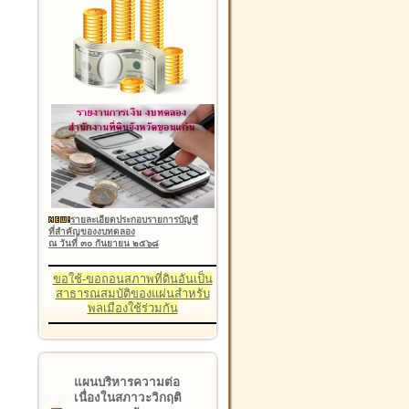
รายละเอียดประกอบรายการบัญชี
ที่สำคัญของงบทดลอง
ณ วันที่ ๓๐ กันยายน ๒๕๖๘
ขอใช้-ขอถอนสภาพที่ดินอันเป็น
สาธารณสมบัติของแผ่นสำหรับ
พลเมืองใช้ร่วมกัน
แผนบริหารความต่อ
เนื่องในสภาวะวิกฤติ