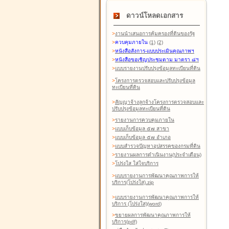
ดาวน์โหลดเอกสาร
>
งานนำเสนอการคุ้มครองที่ดินของรัฐ
>
ควบคุมภายใน
(1)
(2)
>
หนังสือสังการ-แบบประเมินคุณภาพฯ
>
หนังสือขอเชิญประชุมตาม มาตรา ๘ฯ
>
แบบรายงานปรับปรุงข้อมูลทะเบียนที่ดิน
>
โครงการตรวจสอบและปรับปรุงข้อมูล
ทะเบียนที่ดิน
>
สัญญาจ้างลูกจ้างโครงการตรวจสอบและ
ปรับปรุงข้อมูลทะเบียนที่ดิน
>
รายงานการควบคุมภายใน
>
แบบเก็บข้อมูล ๕๗ สาขา
>
แบบเก็บข้อมูล ๕๗ อำเภอ
>
แบบสำรวจปัญหาอุปสรรคของกรมที่ดิน
>
รายงานผลการดำเนินงาน(ประจำเดือน)
>
โปร่งใส ใส่ใจบริการ
>
แบบรายงานการพัฒนาคุณภาพการให้
บริการ(โปร่งใส).zip
>
แบบรายงานการพัฒนาคุณภาพการให้
บริการ (โปร่งใส)(word
)
>
ขยายผลการพัฒนาคุณภาพการให้
บริการ(pdf)