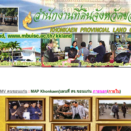
MV คนขอนแก่น
:
MAP Khonkaen(แผนที่ สจ.ขอนแก่น
ภายนอก
/
ภายใน
)