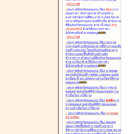
-
ประกาศ
>
ประกาศจังหวัดขอนแก่น เรื่อง
ผู้ชนะ
การ
เสนอราคา ประกวดราคาจ้างก่อสร้าง
อาคารสำนักงานที่ดิน อาคาร คสล.ขนาด
กลาง พร้อมส่วนประกอบที่จำเป็น สำนักงาน
ที่ดินจังหวัดขอนแก่น สาขาน้ำพอง
ส่วน
แยกอุบลรัตน์
ด้วยวิธีประกวดราคา
อิเล็กทรอนิกส์ (e-bidding
)
-
ประกาศ
>
ประกาศจังหวัดขอนแก่น เรื่อง
ประกวด
ราคาก่อสร้างปรับปรุงอาคารที่ทำการและสิ่ง
ก่อสร้างประกอบ โดยปรับปรุง่อเติมอาคาร
สำนักงานและพื้นที่บริเวณบ้านพัก
ข้าราชการ สำนักงานที่ดินจังหวัดขอนแก่น
สาขาภูเวียง ด้วยวิธีประกวดราคา
อิเล็กทรอนิกส์ (e-bidding
)
>
ประกาศจังหวัดขอนแก่น เรื่อง
ขายทอด
ตลาดต้นไม้บนที่ราชพัสดุ แปลงหมายเลข
ทะเบียน ที่ ขก.1849(บางส่วน)โดยวิธีขาย
ทอดตลาด
>
ประกาศจังหวัดขอนแก่น เรื่อง
การขาย
ทอดตลาดครุภัณฑ์ที่ชำรุดและหมดความ
จำเป็นในการใช้งาน
>
ประกาศจังหวัดขอนแก่น เรื่อง
ยกเลิก
การ
ขายทอดตลาดครุภัณฑ์ที่ชำรุดและหมด
ความจำเป็นในการใช้งาน
>
ประกาศจังหวัดขอนแก่น เรื่อง
ขายทอด
ตลาด
พัสดุ
>
ประกาศจังหวัดขอนแก่น เรื่อง
เผยแพร่
แผนการจัดซื้อจัดจ้าง ก่อสร้างอาคาร
ที่ทำการสำนักงานที่ดิน อาคาร คสล.ขนาด
กลาง พร้อมส่วนประกอบที่จำเป็น สำนักงาน