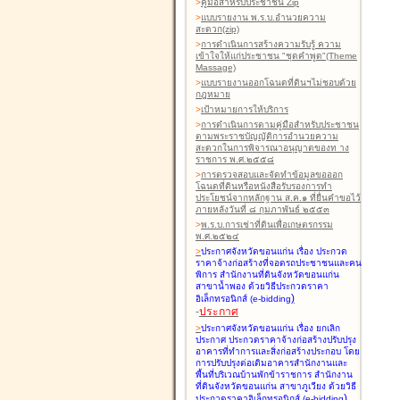
>
คู่มือสำหรับประชาชน Zip
>
แบบรายงาน พ.ร.บ.อำนวยความ
สะดวก(zip)
>
การดำเนินการสร้างความรับรู้ ความ
เข้าใจให้แก่ประชาชน "ชุดคำพูด"(Theme
Massage)
>
แบบรายงานออกโฉนดที่ดินฯไม่ชอบด้วย
กฎหมาย
>
เป้าหมายการให้บริการ
>
การดำเนินการตามคู่มือสำหรับประชาชน
ตามพระราชบัญญัติการอำนวยความ
สะดวกในการพิจารณาอนุญาตของท าง
ราชการ พ.ศ.๒๕๕๘
>
การตรวจสอบและจัดทำข้อมูลขอออก
โฉนดที่ดินหรือหนังสือรับรองการทำ
ประโยชน์จากหลักฐาน ส.ค.๑ ที่ยื่นคำขอไว้
ภายหลังวันที่ ๘ กุมภาพันธ์ ๒๕๕๓
>
พ.ร.บ.การเช่าที่ดินเพื่อเกษตรกรรม
พ.ศ.๒๕๒๔
>
ประกาศจังหวัดขอนแก่น เรื่อง ประกวด
ราคาจ้างก่อสร้างที่จอดรถประชาชนและคน
พิการ สำนักงานที่ดินจังหวัดขอนแก่น
สาขาน้ำพอง
ด้วยวิธีประกวดราคา
)
อิเล็กทรอนิกส์ (e-bidding
-
ประกาศ
>
ประกาศจังหวัดขอนแก่น เรื่อง ยกเลิก
ประกาศ ประกวดราคาจ้างก่อสร้างปรับปรุง
อาคารที่ทำการและสิ่งก่อสร้างประกอบ โดย
การปรับปรุงต่อเติมอาคารสำนักงานและ
พื้นที่บริเวณบ้านพักข้าราชการ สำนักงาน
ที่ดินจังหวัดขอนแก่น สาขาภูเวียง
ด้วยวิธี
)
ประกวดราคาอิเล็กทรอนิกส์ (e-bidding