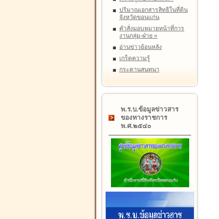
ปริมาณเอกสารสิทธิในที่ดิน
จังหวัดขอนแก่น
คำสั่งมอบหมายหน้าที่การ
งานกลุ่ม-ฝ่าย
»
อ่านข่าวย้อนหลัง
เกร็ดความรู้
กระดานสนทนา
พ.ร.บ.ข้อมูลข่าวสาร
ของทางราชการ
พ.ศ.๒๕๔๐