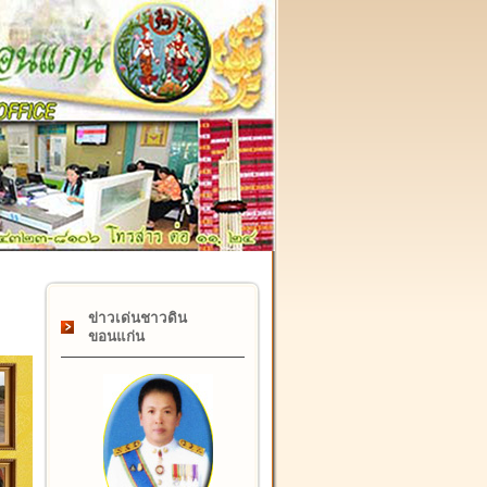
๑๗ กุมภาพันธ์ "วันคล้ายวันสถาปนากรมที่ดิน" ครบรอบ ๑๒๒ ปี
ข่าวเด่นชาวดิน
ขอนแก่น