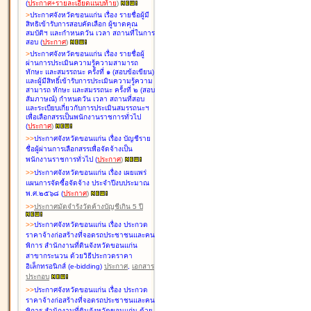
(
ประกาศ+รายละเอียดแนบท้าย
)
>
ประกาศจังหวัดขอนแก่น เรื่อง
รายชื่อผู้มี
สิทธิเข้ารับการสอบคัดเลือก ผู้ขาดคุณ
สมบัติฯ และกำหนดวัน เวลา สถานที่ในการ
สอบ
(
ประกาศ
)
>
ประกาศจังหวัดขอนแก่น เรื่อง
รายชื่อผู้
ผ่านการประเมินความรู้ความสามารถ
ทักษะ และสมรรถนะ ครั้งที่ ๑ (สอบข้อเขียน)
และผู้มีสิทธิ์เข้ารับการประเมินความรู้ความ
สามารถ ทักษะ และสมรรถนะ ครั้งที่ ๒ (สอบ
สัมภาษณ์) กำหนดวัน เวลา สถานที่สอบ
และระเบียบเกี่ยวกับการประเมินสมรรถนะฯ
เพื่อเลือกสรรเป็นพนักงานราชการทั่วไป
(
ประกาศ
)
>
>
ประกาศจังหวัดขอนแก่น เรื่อง
บัญชี
ราย
ชื่อผู้ผ่านการเลือกสรรเพื่อจัดจ้างเป็น
พนักงานราชการทั่วไป
(
ประกาศ
)
>
>
ประกาศจังหวัดขอนแก่น เรื่อง
เผยแพร่
แผนการจัดซื้อจัดจ้าง ประจำปีงบประมาณ
พ.ศ.๒๕๖๘
(
ประกาศ
)
>
>
ประกาศมัดจำรังวัดค้างบัญชีเกิน 5 ปี
>
>
ประกาศจังหวัดขอนแก่น เรื่อง ประกวด
ราคาจ้างก่อสร้างที่จอดรถประชาชนและคน
พิการ สำนักงานที่ดินจังหวัดขอนแก่น
สาขากระนวน ด้วยวิธีประกวดราคา
อิเล็กทรอนิกส์ (e-bidding)
ประกาศ
,
เอกสาร
ประกอบ
>
>
ประกาศจังหวัดขอนแก่น เรื่อง ประกวด
ราคาจ้างก่อสร้างที่จอดรถประชาชนและคน
พิการ สำนักงานที่ดินจังหวัดขอนแก่น ด้วย