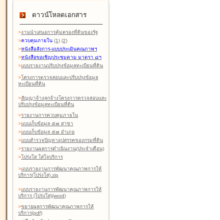
ดาวน์โหลดเอกสาร
>
งานนำเสนอการคุ้มครองที่ดินของรัฐ
>
ควบคุมภายใน
(1)
(2)
>
หนังสือสังการ-แบบประเมินคุณภาพฯ
>
หนังสือขอเชิญประชุมตาม มาตรา ๘ฯ
>
แบบรายงานปรับปรุงข้อมูลทะเบียนที่ดิน
>
โครงการตรวจสอบและปรับปรุงข้อมูล
ทะเบียนที่ดิน
>
สัญญาจ้างลูกจ้างโครงการตรวจสอบและ
ปรับปรุงข้อมูลทะเบียนที่ดิน
>
รายงานการควบคุมภายใน
>
แบบเก็บข้อมูล ๕๗ สาขา
>
แบบเก็บข้อมูล ๕๗ อำเภอ
>
แบบสำรวจปัญหาอุปสรรคของกรมที่ดิน
>
รายงานผลการดำเนินงาน(ประจำเดือน)
>
โปร่งใส ใส่ใจบริการ
>
แบบรายงานการพัฒนาคุณภาพการให้
บริการ(โปร่งใส).zip
>
แบบรายงานการพัฒนาคุณภาพการให้
บริการ (โปร่งใส)(word
)
>
ขยายผลการพัฒนาคุณภาพการให้
บริการ(pdf)