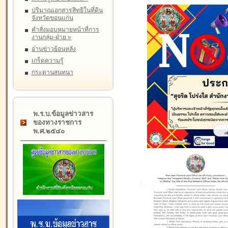
ปริมาณเอกสารสิทธิในที่ดิน
จังหวัดขอนแก่น
คำสั่งมอบหมายหน้าที่การ
งานกลุ่ม-ฝ่าย
»
อ่านข่าวย้อนหลัง
เกร็ดความรู้
กระดานสนทนา
พ.ร.บ.ข้อมูลข่าวสาร
ของทางราชการ
พ.ศ.๒๕๔๐