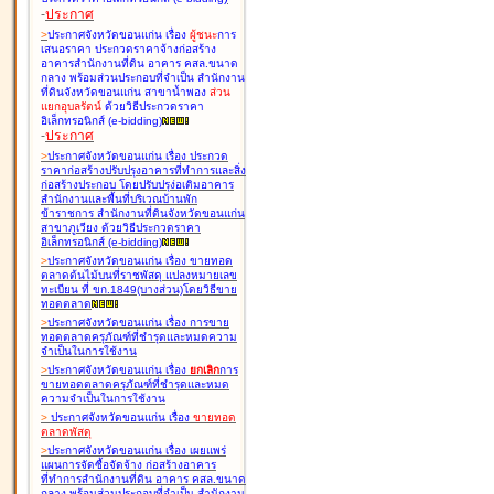
-
ประกาศ
>
ประกาศจังหวัดขอนแก่น เรื่อง
ผู้ชนะ
การ
เสนอราคา ประกวดราคาจ้างก่อสร้าง
อาคารสำนักงานที่ดิน อาคาร คสล.ขนาด
กลาง พร้อมส่วนประกอบที่จำเป็น สำนักงาน
ที่ดินจังหวัดขอนแก่น สาขาน้ำพอง
ส่วน
แยกอุบลรัตน์
ด้วยวิธีประกวดราคา
อิเล็กทรอนิกส์ (e-bidding
)
-
ประกาศ
>
ประกาศจังหวัดขอนแก่น เรื่อง
ประกวด
ราคาก่อสร้างปรับปรุงอาคารที่ทำการและสิ่ง
ก่อสร้างประกอบ โดยปรับปรุง่อเติมอาคาร
สำนักงานและพื้นที่บริเวณบ้านพัก
ข้าราชการ สำนักงานที่ดินจังหวัดขอนแก่น
สาขาภูเวียง ด้วยวิธีประกวดราคา
อิเล็กทรอนิกส์ (e-bidding
)
>
ประกาศจังหวัดขอนแก่น เรื่อง
ขายทอด
ตลาดต้นไม้บนที่ราชพัสดุ แปลงหมายเลข
ทะเบียน ที่ ขก.1849(บางส่วน)โดยวิธีขาย
ทอดตลาด
>
ประกาศจังหวัดขอนแก่น เรื่อง
การขาย
ทอดตลาดครุภัณฑ์ที่ชำรุดและหมดความ
จำเป็นในการใช้งาน
>
ประกาศจังหวัดขอนแก่น เรื่อง
ยกเลิก
การ
ขายทอดตลาดครุภัณฑ์ที่ชำรุดและหมด
ความจำเป็นในการใช้งาน
>
ประกาศจังหวัดขอนแก่น เรื่อง
ขายทอด
ตลาด
พัสดุ
>
ประกาศจังหวัดขอนแก่น เรื่อง
เผยแพร่
แผนการจัดซื้อจัดจ้าง ก่อสร้างอาคาร
ที่ทำการสำนักงานที่ดิน อาคาร คสล.ขนาด
กลาง พร้อมส่วนประกอบที่จำเป็น สำนักงาน