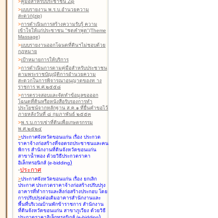
>
คู่มือสำหรับประชาชน Zip
>
แบบรายงาน พ.ร.บ.อำนวยความ
สะดวก(zip)
>
การดำเนินการสร้างความรับรู้ ความ
เข้าใจให้แก่ประชาชน "ชุดคำพูด"(Theme
Massage)
>
แบบรายงานออกโฉนดที่ดินฯไม่ชอบด้วย
กฎหมาย
>
เป้าหมายการให้บริการ
>
การดำเนินการตามคู่มือสำหรับประชาชน
ตามพระราชบัญญัติการอำนวยความ
สะดวกในการพิจารณาอนุญาตของท าง
ราชการ พ.ศ.๒๕๕๘
>
การตรวจสอบและจัดทำข้อมูลขอออก
โฉนดที่ดินหรือหนังสือรับรองการทำ
ประโยชน์จากหลักฐาน ส.ค.๑ ที่ยื่นคำขอไว้
ภายหลังวันที่ ๘ กุมภาพันธ์ ๒๕๕๓
>
พ.ร.บ.การเช่าที่ดินเพื่อเกษตรกรรม
พ.ศ.๒๕๒๔
>
ประกาศจังหวัดขอนแก่น เรื่อง ประกวด
ราคาจ้างก่อสร้างที่จอดรถประชาชนและคน
พิการ สำนักงานที่ดินจังหวัดขอนแก่น
สาขาน้ำพอง
ด้วยวิธีประกวดราคา
)
อิเล็กทรอนิกส์ (e-bidding
-
ประกาศ
>
ประกาศจังหวัดขอนแก่น เรื่อง ยกเลิก
ประกาศ ประกวดราคาจ้างก่อสร้างปรับปรุง
อาคารที่ทำการและสิ่งก่อสร้างประกอบ โดย
การปรับปรุงต่อเติมอาคารสำนักงานและ
พื้นที่บริเวณบ้านพักข้าราชการ สำนักงาน
ที่ดินจังหวัดขอนแก่น สาขาภูเวียง
ด้วยวิธี
)
ประกวดราคาอิเล็กทรอนิกส์ (e-bidding