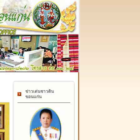
๑๗ กุมภาพันธ์ "วันคล้ายวันสถาปนากรมที่ดิน" ครบรอบ ๑๒๒ 
ข่าวเด่นชาวดิน
ขอนแก่น