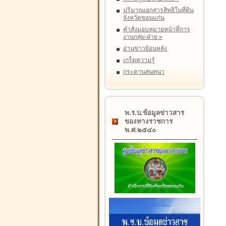
ปริมาณเอกสารสิทธิในที่ดิน
จังหวัดขอนแก่น
คำสั่งมอบหมายหน้าที่การ
งานกลุ่ม-ฝ่าย
»
อ่านข่าวย้อนหลัง
เกร็ดความรู้
กระดานสนทนา
พ.ร.บ.ข้อมูลข่าวสาร
ของทางราชการ
พ.ศ.๒๕๔๐