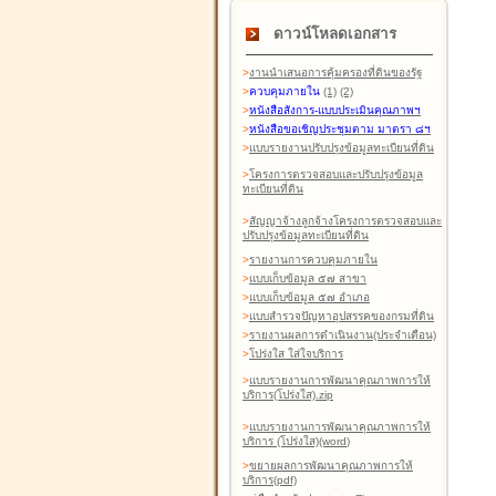
ดาวน์โหลดเอกสาร
>
งานนำเสนอการคุ้มครองที่ดินของรัฐ
>
ควบคุมภายใน
(1)
(2)
>
หนังสือสังการ-แบบประเมินคุณภาพฯ
>
หนังสือขอเชิญประชุมตาม มาตรา ๘ฯ
>
แบบรายงานปรับปรุงข้อมูลทะเบียนที่ดิน
>
โครงการตรวจสอบและปรับปรุงข้อมูล
ทะเบียนที่ดิน
>
สัญญาจ้างลูกจ้างโครงการตรวจสอบและ
ปรับปรุงข้อมูลทะเบียนที่ดิน
>
รายงานการควบคุมภายใน
>
แบบเก็บข้อมูล ๕๗ สาขา
>
แบบเก็บข้อมูล ๕๗ อำเภอ
>
แบบสำรวจปัญหาอุปสรรคของกรมที่ดิน
>
รายงานผลการดำเนินงาน(ประจำเดือน)
>
โปร่งใส ใส่ใจบริการ
>
แบบรายงานการพัฒนาคุณภาพการให้
บริการ(โปร่งใส).zip
>
แบบรายงานการพัฒนาคุณภาพการให้
บริการ (โปร่งใส)(word
)
>
ขยายผลการพัฒนาคุณภาพการให้
บริการ(pdf)