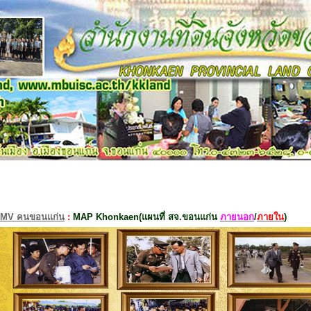
MV คนขอนแก่น
:
MAP Khonkaen(แผนที่ สจ.ขอนแก่น
ภายนอก
/
ภายใน
)