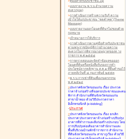
>
คู่มือสำหรับประชาชน Zip
>
แบบรายงาน พ.ร.บ.อำนวยความ
สะดวก(zip)
>
การดำเนินการสร้างความรับรู้ ความ
เข้าใจให้แก่ประชาชน "ชุดคำพูด"(Theme
Massage)
>
แบบรายงานออกโฉนดที่ดินฯไม่ชอบด้วย
กฎหมาย
>
เป้าหมายการให้บริการ
>
การดำเนินการตามคู่มือสำหรับประชาชน
ตามพระราชบัญญัติการอำนวยความ
สะดวกในการพิจารณาอนุญาตของท าง
ราชการ พ.ศ.๒๕๕๘
>
การตรวจสอบและจัดทำข้อมูลขอออก
โฉนดที่ดินหรือหนังสือรับรองการทำ
ประโยชน์จากหลักฐาน ส.ค.๑ ที่ยื่นคำขอไว้
ภายหลังวันที่ ๘ กุมภาพันธ์ ๒๕๕๓
>
พ.ร.บ.การเช่าที่ดินเพื่อเกษตรกรรม
พ.ศ.๒๕๒๔
>
ประกาศจังหวัดขอนแก่น เรื่อง ประกวด
ราคาจ้างก่อสร้างที่จอดรถประชาชนและคน
พิการ สำนักงานที่ดินจังหวัดขอนแก่น
สาขาน้ำพอง
ด้วยวิธีประกวดราคา
)
อิเล็กทรอนิกส์ (e-bidding
-
ประกาศ
>
ประกาศจังหวัดขอนแก่น เรื่อง ยกเลิก
ประกาศ ประกวดราคาจ้างก่อสร้างปรับปรุง
อาคารที่ทำการและสิ่งก่อสร้างประกอบ โดย
การปรับปรุงต่อเติมอาคารสำนักงานและ
พื้นที่บริเวณบ้านพักข้าราชการ สำนักงาน
ที่ดินจังหวัดขอนแก่น สาขาภูเวียง
ด้วยวิธี
)
ประกวดราคาอิเล็กทรอนิกส์ (e-bidding