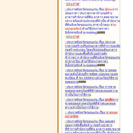
-
ประกาศ
>
ประกาศจังหวัดขอนแก่น เรื่อง
ผู้ชนะ
การ
เสนอราคา ประกวดราคาจ้างก่อสร้าง
อาคารสำนักงานที่ดิน อาคาร คสล.ขนาด
กลาง พร้อมส่วนประกอบที่จำเป็น สำนักงาน
ที่ดินจังหวัดขอนแก่น สาขาน้ำพอง
ส่วน
แยกอุบลรัตน์
ด้วยวิธีประกวดราคา
อิเล็กทรอนิกส์ (e-bidding
)
-
ประกาศ
>
ประกาศจังหวัดขอนแก่น เรื่อง
ประกวด
ราคาก่อสร้างปรับปรุงอาคารที่ทำการและสิ่ง
ก่อสร้างประกอบ โดยปรับปรุง่อเติมอาคาร
สำนักงานและพื้นที่บริเวณบ้านพัก
ข้าราชการ สำนักงานที่ดินจังหวัดขอนแก่น
สาขาภูเวียง ด้วยวิธีประกวดราคา
อิเล็กทรอนิกส์ (e-bidding
)
>
ประกาศจังหวัดขอนแก่น เรื่อง
ขายทอด
ตลาดต้นไม้บนที่ราชพัสดุ แปลงหมายเลข
ทะเบียน ที่ ขก.1849(บางส่วน)โดยวิธีขาย
ทอดตลาด
>
ประกาศจังหวัดขอนแก่น เรื่อง
การขาย
ทอดตลาดครุภัณฑ์ที่ชำรุดและหมดความ
จำเป็นในการใช้งาน
>
ประกาศจังหวัดขอนแก่น เรื่อง
ยกเลิก
การ
ขายทอดตลาดครุภัณฑ์ที่ชำรุดและหมด
ความจำเป็นในการใช้งาน
>
ประกาศจังหวัดขอนแก่น เรื่อง
ขายทอด
ตลาด
พัสดุ
>
ประกาศจังหวัดขอนแก่น เรื่อง
เผยแพร่
แผนการจัดซื้อจัดจ้าง ก่อสร้างอาคาร
ที่ทำการสำนักงานที่ดิน อาคาร คสล.ขนาด
กลาง พร้อมส่วนประกอบที่จำเป็น สำนักงาน