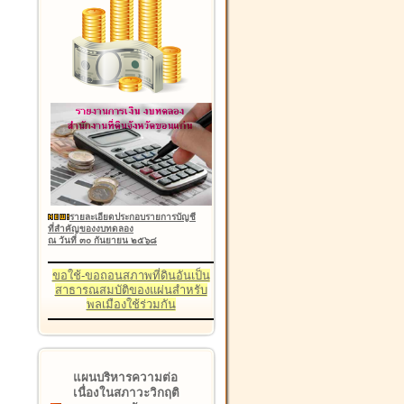
รายละเอียดประกอบรายการบัญชี
ที่สำคัญของงบทดลอง
ณ วันที่ ๓๐ กันยายน ๒๕๖๘
ขอใช้-ขอถอนสภาพที่ดินอันเป็น
สาธารณสมบัติของแผ่นสำหรับ
พลเมืองใช้ร่วมกัน
แผนบริหารความต่อ
เนื่องในสภาวะวิกฤติ