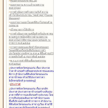
>
คู่มือสำหรับประชาชน Zip
>
แบบรายงาน พ.ร.บ.อำนวยความ
สะดวก(zip)
>
การดำเนินการสร้างความรับรู้ ความ
เข้าใจให้แก่ประชาชน "ชุดคำพูด"(Theme
Massage)
>
แบบรายงานออกโฉนดที่ดินฯไม่ชอบด้วย
กฎหมาย
>
เป้าหมายการให้บริการ
>
การดำเนินการตามคู่มือสำหรับประชาชน
ตามพระราชบัญญัติการอำนวยความ
สะดวกในการพิจารณาอนุญาตของท าง
ราชการ พ.ศ.๒๕๕๘
>
การตรวจสอบและจัดทำข้อมูลขอออก
โฉนดที่ดินหรือหนังสือรับรองการทำ
ประโยชน์จากหลักฐาน ส.ค.๑ ที่ยื่นคำขอไว้
ภายหลังวันที่ ๘ กุมภาพันธ์ ๒๕๕๓
>
พ.ร.บ.การเช่าที่ดินเพื่อเกษตรกรรม
พ.ศ.๒๕๒๔
>
ประกาศจังหวัดขอนแก่น เรื่อง ประกวด
ราคาจ้างก่อสร้างที่จอดรถประชาชนและคน
พิการ สำนักงานที่ดินจังหวัดขอนแก่น
สาขาน้ำพอง
ด้วยวิธีประกวดราคา
)
อิเล็กทรอนิกส์ (e-bidding
-
ประกาศ
>
ประกาศจังหวัดขอนแก่น เรื่อง ยกเลิก
ประกาศ ประกวดราคาจ้างก่อสร้างปรับปรุง
อาคารที่ทำการและสิ่งก่อสร้างประกอบ โดย
การปรับปรุงต่อเติมอาคารสำนักงานและ
พื้นที่บริเวณบ้านพักข้าราชการ สำนักงาน
ที่ดินจังหวัดขอนแก่น สาขาภูเวียง
ด้วยวิธี
)
ประกวดราคาอิเล็กทรอนิกส์ (e-bidding