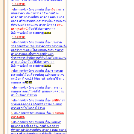
-
ประกาศ
>
ประกาศจังหวัดขอนแก่น เรื่อง
ผู้ชนะ
การ
เสนอราคา ประกวดราคาจ้างก่อสร้าง
อาคารสำนักงานที่ดิน อาคาร คสล.ขนาด
กลาง พร้อมส่วนประกอบที่จำเป็น สำนักงาน
ที่ดินจังหวัดขอนแก่น สาขาน้ำพอง
ส่วน
แยกอุบลรัตน์
ด้วยวิธีประกวดราคา
อิเล็กทรอนิกส์ (e-bidding
)
-
ประกาศ
>
ประกาศจังหวัดขอนแก่น เรื่อง
ประกวด
ราคาก่อสร้างปรับปรุงอาคารที่ทำการและสิ่ง
ก่อสร้างประกอบ โดยปรับปรุง่อเติมอาคาร
สำนักงานและพื้นที่บริเวณบ้านพัก
ข้าราชการ สำนักงานที่ดินจังหวัดขอนแก่น
สาขาภูเวียง ด้วยวิธีประกวดราคา
อิเล็กทรอนิกส์ (e-bidding
)
>
ประกาศจังหวัดขอนแก่น เรื่อง
ขายทอด
ตลาดต้นไม้บนที่ราชพัสดุ แปลงหมายเลข
ทะเบียน ที่ ขก.1849(บางส่วน)โดยวิธีขาย
ทอดตลาด
>
ประกาศจังหวัดขอนแก่น เรื่อง
การขาย
ทอดตลาดครุภัณฑ์ที่ชำรุดและหมดความ
จำเป็นในการใช้งาน
>
ประกาศจังหวัดขอนแก่น เรื่อง
ยกเลิก
การ
ขายทอดตลาดครุภัณฑ์ที่ชำรุดและหมด
ความจำเป็นในการใช้งาน
>
ประกาศจังหวัดขอนแก่น เรื่อง
ขายทอด
ตลาด
พัสดุ
>
ประกาศจังหวัดขอนแก่น เรื่อง
เผยแพร่
แผนการจัดซื้อจัดจ้าง ก่อสร้างอาคาร
ที่ทำการสำนักงานที่ดิน อาคาร คสล.ขนาด
กลาง พร้อมส่วนประกอบที่จำเป็น สำนักงาน