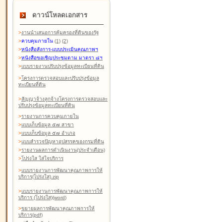
ดาวน์โหลดเอกสาร
>
งานนำเสนอการคุ้มครองที่ดินของรัฐ
>
ควบคุมภายใน
(1)
(2)
>
หนังสือสังการ-แบบประเมินคุณภาพฯ
>
หนังสือขอเชิญประชุมตาม มาตรา ๘ฯ
>
แบบรายงานปรับปรุงข้อมูลทะเบียนที่ดิน
>
โครงการตรวจสอบและปรับปรุงข้อมูล
ทะเบียนที่ดิน
>
สัญญาจ้างลูกจ้างโครงการตรวจสอบและ
ปรับปรุงข้อมูลทะเบียนที่ดิน
>
รายงานการควบคุมภายใน
>
แบบเก็บข้อมูล ๕๗ สาขา
>
แบบเก็บข้อมูล ๕๗ อำเภอ
>
แบบสำรวจปัญหาอุปสรรคของกรมที่ดิน
>
รายงานผลการดำเนินงาน(ประจำเดือน)
>
โปร่งใส ใส่ใจบริการ
>
แบบรายงานการพัฒนาคุณภาพการให้
บริการ(โปร่งใส).zip
>
แบบรายงานการพัฒนาคุณภาพการให้
บริการ (โปร่งใส)(word
)
>
ขยายผลการพัฒนาคุณภาพการให้
บริการ(pdf)