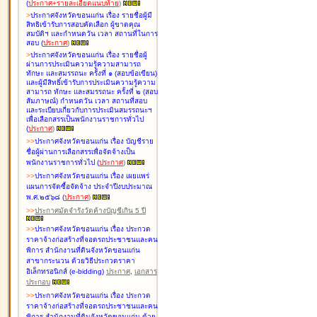
(
ประกาศ+รายละเอียดแนบท้าย
)
>
ประกาศจังหวัดขอนแก่น เรื่อง
รายชื่อผู้มี
สิทธิเข้ารับการสอบคัดเลือก ผู้ขาดคุณ
สมบัติฯ และกำหนดวัน เวลา สถานที่ในการ
สอบ
(
ประกาศ
)
>
ประกาศจังหวัดขอนแก่น เรื่อง
รายชื่อผู้
ผ่านการประเมินความรู้ความสามารถ
ทักษะ และสมรรถนะ ครั้งที่ ๑ (สอบข้อเขียน)
และผู้มีสิทธิ์เข้ารับการประเมินความรู้ความ
สามารถ ทักษะ และสมรรถนะ ครั้งที่ ๒ (สอบ
สัมภาษณ์) กำหนดวัน เวลา สถานที่สอบ
และระเบียบเกี่ยวกับการประเมินสมรรถนะฯ
เพื่อเลือกสรรเป็นพนักงานราชการทั่วไป
(
ประกาศ
)
>
>
ประกาศจังหวัดขอนแก่น เรื่อง
บัญชี
ราย
ชื่อผู้ผ่านการเลือกสรรเพื่อจัดจ้างเป็น
พนักงานราชการทั่วไป
(
ประกาศ
)
>
>
ประกาศจังหวัดขอนแก่น เรื่อง
เผยแพร่
แผนการจัดซื้อจัดจ้าง ประจำปีงบประมาณ
พ.ศ.๒๕๖๘
(
ประกาศ
)
>
>
ประกาศมัดจำรังวัดค้างบัญชีเกิน 5 ปี
>
>
ประกาศจังหวัดขอนแก่น เรื่อง ประกวด
ราคาจ้างก่อสร้างที่จอดรถประชาชนและคน
พิการ สำนักงานที่ดินจังหวัดขอนแก่น
สาขากระนวน ด้วยวิธีประกวดราคา
อิเล็กทรอนิกส์ (e-bidding)
ประกาศ
,
เอกสาร
ประกอบ
>
>
ประกาศจังหวัดขอนแก่น เรื่อง ประกวด
ราคาจ้างก่อสร้างที่จอดรถประชาชนและคน
พิการ สำนักงานที่ดินจังหวัดขอนแก่น ด้วย