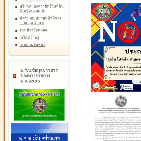
ปริมาณเอกสารสิทธิในที่ดิน
จังหวัดขอนแก่น
คำสั่งมอบหมายหน้าที่การ
งานกลุ่ม-ฝ่าย
»
อ่านข่าวย้อนหลัง
เกร็ดความรู้
กระดานสนทนา
พ.ร.บ.ข้อมูลข่าวสาร
ของทางราชการ
พ.ศ.๒๕๔๐