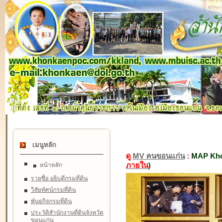
เมนูหลัก
ดู
MV คนขอนแก่น
:
MAP Kho
ภายใน
)
หน้าหลัก
รายชื่อ อธิบดีกรมที่ดิน
วิสัยทัศน์กรมที่ดิน
พันธกิจกรมที่ดิน
ประวัติสำนักงานที่ดินจังหวัด
ขอนแก่น