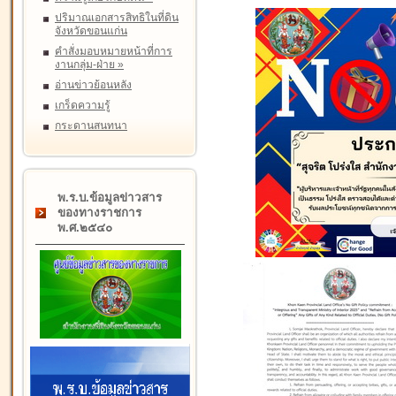
ปริมาณเอกสารสิทธิในที่ดิน
จังหวัดขอนแก่น
คำสั่งมอบหมายหน้าที่การ
งานกลุ่ม-ฝ่าย
»
อ่านข่าวย้อนหลัง
เกร็ดความรู้
กระดานสนทนา
พ.ร.บ.ข้อมูลข่าวสาร
ของทางราชการ
พ.ศ.๒๕๔๐