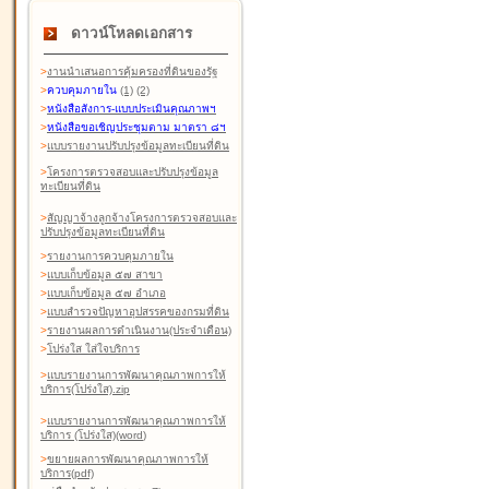
ดาวน์โหลดเอกสาร
>
งานนำเสนอการคุ้มครองที่ดินของรัฐ
>
ควบคุมภายใน
(1)
(2)
>
หนังสือสังการ-แบบประเมินคุณภาพฯ
>
หนังสือขอเชิญประชุมตาม มาตรา ๘ฯ
>
แบบรายงานปรับปรุงข้อมูลทะเบียนที่ดิน
>
โครงการตรวจสอบและปรับปรุงข้อมูล
ทะเบียนที่ดิน
>
สัญญาจ้างลูกจ้างโครงการตรวจสอบและ
ปรับปรุงข้อมูลทะเบียนที่ดิน
>
รายงานการควบคุมภายใน
>
แบบเก็บข้อมูล ๕๗ สาขา
>
แบบเก็บข้อมูล ๕๗ อำเภอ
>
แบบสำรวจปัญหาอุปสรรคของกรมที่ดิน
>
รายงานผลการดำเนินงาน(ประจำเดือน)
>
โปร่งใส ใส่ใจบริการ
>
แบบรายงานการพัฒนาคุณภาพการให้
บริการ(โปร่งใส).zip
>
แบบรายงานการพัฒนาคุณภาพการให้
บริการ (โปร่งใส)(word
)
>
ขยายผลการพัฒนาคุณภาพการให้
บริการ(pdf)