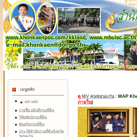
เมนูหลัก
ดู
MV คนขอนแก่น
:
MAP Kho
ภายใน
)
หน้าหลัก
รายชื่อ อธิบดีกรมที่ดิน
วิสัยทัศน์กรมที่ดิน
พันธกิจกรมที่ดิน
ประวัติสำนักงานที่ดินจังหวัด
ขอนแก่น