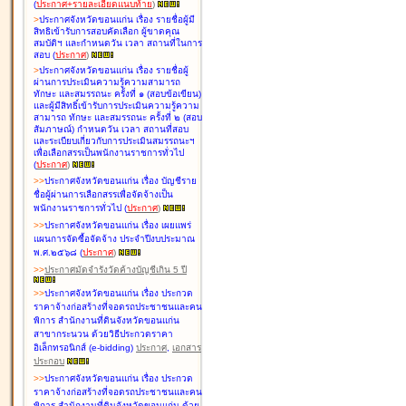
(
ประกาศ+รายละเอียดแนบท้าย
)
>
ประกาศจังหวัดขอนแก่น เรื่อง
รายชื่อผู้มี
สิทธิเข้ารับการสอบคัดเลือก ผู้ขาดคุณ
สมบัติฯ และกำหนดวัน เวลา สถานที่ในการ
สอบ
(
ประกาศ
)
>
ประกาศจังหวัดขอนแก่น เรื่อง
รายชื่อผู้
ผ่านการประเมินความรู้ความสามารถ
ทักษะ และสมรรถนะ ครั้งที่ ๑ (สอบข้อเขียน)
และผู้มีสิทธิ์เข้ารับการประเมินความรู้ความ
สามารถ ทักษะ และสมรรถนะ ครั้งที่ ๒ (สอบ
สัมภาษณ์) กำหนดวัน เวลา สถานที่สอบ
และระเบียบเกี่ยวกับการประเมินสมรรถนะฯ
เพื่อเลือกสรรเป็นพนักงานราชการทั่วไป
(
ประกาศ
)
>
>
ประกาศจังหวัดขอนแก่น เรื่อง
บัญชี
ราย
ชื่อผู้ผ่านการเลือกสรรเพื่อจัดจ้างเป็น
พนักงานราชการทั่วไป
(
ประกาศ
)
>
>
ประกาศจังหวัดขอนแก่น เรื่อง
เผยแพร่
แผนการจัดซื้อจัดจ้าง ประจำปีงบประมาณ
พ.ศ.๒๕๖๘
(
ประกาศ
)
>
>
ประกาศมัดจำรังวัดค้างบัญชีเกิน 5 ปี
>
>
ประกาศจังหวัดขอนแก่น เรื่อง ประกวด
ราคาจ้างก่อสร้างที่จอดรถประชาชนและคน
พิการ สำนักงานที่ดินจังหวัดขอนแก่น
สาขากระนวน ด้วยวิธีประกวดราคา
อิเล็กทรอนิกส์ (e-bidding)
ประกาศ
,
เอกสาร
ประกอบ
>
>
ประกาศจังหวัดขอนแก่น เรื่อง ประกวด
ราคาจ้างก่อสร้างที่จอดรถประชาชนและคน
พิการ สำนักงานที่ดินจังหวัดขอนแก่น ด้วย