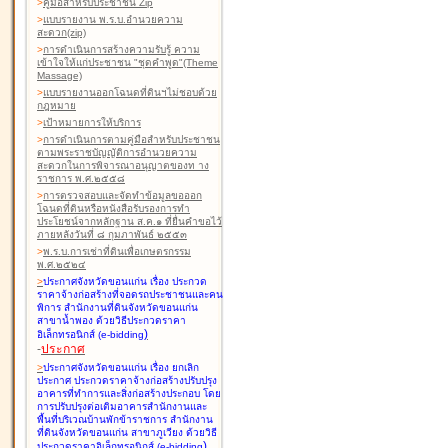
>
คู่มือสำหรับประชาชน Zip
>
แบบรายงาน พ.ร.บ.อำนวยความ
สะดวก(zip)
>
การดำเนินการสร้างความรับรู้ ความ
เข้าใจให้แก่ประชาชน "ชุดคำพูด"(Theme
Massage)
>
แบบรายงานออกโฉนดที่ดินฯไม่ชอบด้วย
กฎหมาย
>
เป้าหมายการให้บริการ
>
การดำเนินการตามคู่มือสำหรับประชาชน
ตามพระราชบัญญัติการอำนวยความ
สะดวกในการพิจารณาอนุญาตของท าง
ราชการ พ.ศ.๒๕๕๘
>
การตรวจสอบและจัดทำข้อมูลขอออก
โฉนดที่ดินหรือหนังสือรับรองการทำ
ประโยชน์จากหลักฐาน ส.ค.๑ ที่ยื่นคำขอไว้
ภายหลังวันที่ ๘ กุมภาพันธ์ ๒๕๕๓
>
พ.ร.บ.การเช่าที่ดินเพื่อเกษตรกรรม
พ.ศ.๒๕๒๔
>
ประกาศจังหวัดขอนแก่น เรื่อง ประกวด
ราคาจ้างก่อสร้างที่จอดรถประชาชนและคน
พิการ สำนักงานที่ดินจังหวัดขอนแก่น
สาขาน้ำพอง
ด้วยวิธีประกวดราคา
)
อิเล็กทรอนิกส์ (e-bidding
-
ประกาศ
>
ประกาศจังหวัดขอนแก่น เรื่อง ยกเลิก
ประกาศ ประกวดราคาจ้างก่อสร้างปรับปรุง
อาคารที่ทำการและสิ่งก่อสร้างประกอบ โดย
การปรับปรุงต่อเติมอาคารสำนักงานและ
พื้นที่บริเวณบ้านพักข้าราชการ สำนักงาน
ที่ดินจังหวัดขอนแก่น สาขาภูเวียง
ด้วยวิธี
)
ประกวดราคาอิเล็กทรอนิกส์ (e-bidding