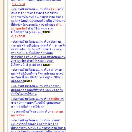
-
ประกาศ
>
ประกาศจังหวัดขอนแก่น เรื่อง
ผู้ชนะ
การ
เสนอราคา ประกวดราคาจ้างก่อสร้าง
อาคารสำนักงานที่ดิน อาคาร คสล.ขนาด
กลาง พร้อมส่วนประกอบที่จำเป็น สำนักงาน
ที่ดินจังหวัดขอนแก่น สาขาน้ำพอง
ส่วน
แยกอุบลรัตน์
ด้วยวิธีประกวดราคา
อิเล็กทรอนิกส์ (e-bidding
)
-
ประกาศ
>
ประกาศจังหวัดขอนแก่น เรื่อง
ประกวด
ราคาก่อสร้างปรับปรุงอาคารที่ทำการและสิ่ง
ก่อสร้างประกอบ โดยปรับปรุง่อเติมอาคาร
สำนักงานและพื้นที่บริเวณบ้านพัก
ข้าราชการ สำนักงานที่ดินจังหวัดขอนแก่น
สาขาภูเวียง ด้วยวิธีประกวดราคา
อิเล็กทรอนิกส์ (e-bidding
)
>
ประกาศจังหวัดขอนแก่น เรื่อง
ขายทอด
ตลาดต้นไม้บนที่ราชพัสดุ แปลงหมายเลข
ทะเบียน ที่ ขก.1849(บางส่วน)โดยวิธีขาย
ทอดตลาด
>
ประกาศจังหวัดขอนแก่น เรื่อง
การขาย
ทอดตลาดครุภัณฑ์ที่ชำรุดและหมดความ
จำเป็นในการใช้งาน
>
ประกาศจังหวัดขอนแก่น เรื่อง
ยกเลิก
การ
ขายทอดตลาดครุภัณฑ์ที่ชำรุดและหมด
ความจำเป็นในการใช้งาน
>
ประกาศจังหวัดขอนแก่น เรื่อง
ขายทอด
ตลาด
พัสดุ
>
ประกาศจังหวัดขอนแก่น เรื่อง
เผยแพร่
แผนการจัดซื้อจัดจ้าง ก่อสร้างอาคาร
ที่ทำการสำนักงานที่ดิน อาคาร คสล.ขนาด
กลาง พร้อมส่วนประกอบที่จำเป็น สำนักงาน