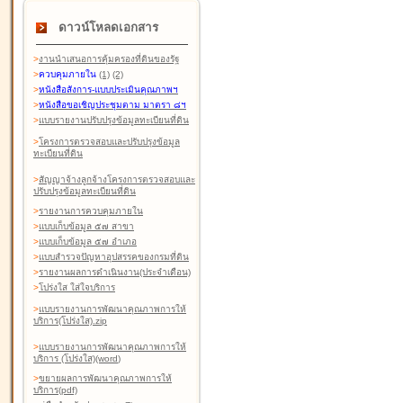
ดาวน์โหลดเอกสาร
>
งานนำเสนอการคุ้มครองที่ดินของรัฐ
>
ควบคุมภายใน
(1)
(2)
>
หนังสือสังการ-แบบประเมินคุณภาพฯ
>
หนังสือขอเชิญประชุมตาม มาตรา ๘ฯ
>
แบบรายงานปรับปรุงข้อมูลทะเบียนที่ดิน
>
โครงการตรวจสอบและปรับปรุงข้อมูล
ทะเบียนที่ดิน
>
สัญญาจ้างลูกจ้างโครงการตรวจสอบและ
ปรับปรุงข้อมูลทะเบียนที่ดิน
>
รายงานการควบคุมภายใน
>
แบบเก็บข้อมูล ๕๗ สาขา
>
แบบเก็บข้อมูล ๕๗ อำเภอ
>
แบบสำรวจปัญหาอุปสรรคของกรมที่ดิน
>
รายงานผลการดำเนินงาน(ประจำเดือน)
>
โปร่งใส ใส่ใจบริการ
>
แบบรายงานการพัฒนาคุณภาพการให้
บริการ(โปร่งใส).zip
>
แบบรายงานการพัฒนาคุณภาพการให้
บริการ (โปร่งใส)(word
)
>
ขยายผลการพัฒนาคุณภาพการให้
บริการ(pdf)