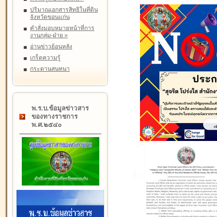
ปริมาณเอกสารสิทธิในที่ดิน
จังหวัดขอนแก่น
คำสั่งมอบหมายหน้าที่การ
งานกลุ่ม-ฝ่าย
»
อ่านข่าวย้อนหลัง
เกร็ดความรู้
กระดานสนทนา
พ.ร.บ.ข้อมูลข่าวสาร
ของทางราชการ
พ.ศ.๒๕๔๐