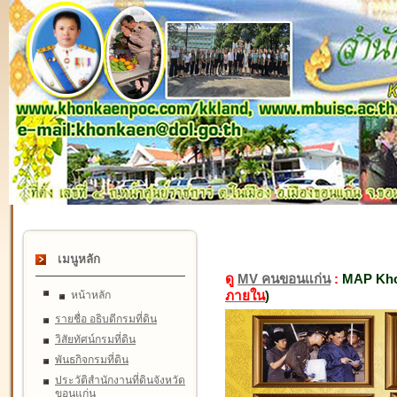
เมนูหลัก
ดู
MV คนขอนแก่น
:
MAP Kho
ภายใน
)
หน้าหลัก
รายชื่อ อธิบดีกรมที่ดิน
วิสัยทัศน์กรมที่ดิน
พันธกิจกรมที่ดิน
ประวัติสำนักงานที่ดินจังหวัด
ขอนแก่น