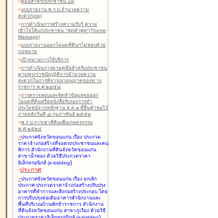
>
คู่มือสำหรับประชาชน Zip
>
แบบรายงาน พ.ร.บ.อำนวยความ
สะดวก(zip)
>
การดำเนินการสร้างความรับรู้ ความ
เข้าใจให้แก่ประชาชน "ชุดคำพูด"(Theme
Massage)
>
แบบรายงานออกโฉนดที่ดินฯไม่ชอบด้วย
กฎหมาย
>
เป้าหมายการให้บริการ
>
การดำเนินการตามคู่มือสำหรับประชาชน
ตามพระราชบัญญัติการอำนวยความ
สะดวกในการพิจารณาอนุญาตของท าง
ราชการ พ.ศ.๒๕๕๘
>
การตรวจสอบและจัดทำข้อมูลขอออก
โฉนดที่ดินหรือหนังสือรับรองการทำ
ประโยชน์จากหลักฐาน ส.ค.๑ ที่ยื่นคำขอไว้
ภายหลังวันที่ ๘ กุมภาพันธ์ ๒๕๕๓
>
พ.ร.บ.การเช่าที่ดินเพื่อเกษตรกรรม
พ.ศ.๒๕๒๔
>
ประกาศจังหวัดขอนแก่น เรื่อง ประกวด
ราคาจ้างก่อสร้างที่จอดรถประชาชนและคน
พิการ สำนักงานที่ดินจังหวัดขอนแก่น
สาขาน้ำพอง
ด้วยวิธีประกวดราคา
)
อิเล็กทรอนิกส์ (e-bidding
-
ประกาศ
>
ประกาศจังหวัดขอนแก่น เรื่อง ยกเลิก
ประกาศ ประกวดราคาจ้างก่อสร้างปรับปรุง
อาคารที่ทำการและสิ่งก่อสร้างประกอบ โดย
การปรับปรุงต่อเติมอาคารสำนักงานและ
พื้นที่บริเวณบ้านพักข้าราชการ สำนักงาน
ที่ดินจังหวัดขอนแก่น สาขาภูเวียง
ด้วยวิธี
)
ประกวดราคาอิเล็กทรอนิกส์ (e-bidding