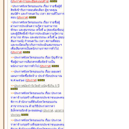
(
ประกาศ+รายละเอียดแนบท้าย
)
>
ประกาศจังหวัดขอนแก่น เรื่อง
รายชื่อผู้มี
สิทธิเข้ารับการสอบคัดเลือก ผู้ขาดคุณ
สมบัติฯ และกำหนดวัน เวลา สถานที่ในการ
สอบ
(
ประกาศ
)
>
ประกาศจังหวัดขอนแก่น เรื่อง
รายชื่อผู้
ผ่านการประเมินความรู้ความสามารถ
ทักษะ และสมรรถนะ ครั้งที่ ๑ (สอบข้อเขียน)
และผู้มีสิทธิ์เข้ารับการประเมินความรู้ความ
สามารถ ทักษะ และสมรรถนะ ครั้งที่ ๒ (สอบ
สัมภาษณ์) กำหนดวัน เวลา สถานที่สอบ
และระเบียบเกี่ยวกับการประเมินสมรรถนะฯ
เพื่อเลือกสรรเป็นพนักงานราชการทั่วไป
(
ประกาศ
)
>
>
ประกาศจังหวัดขอนแก่น เรื่อง
บัญชี
ราย
ชื่อผู้ผ่านการเลือกสรรเพื่อจัดจ้างเป็น
พนักงานราชการทั่วไป
(
ประกาศ
)
>
>
ประกาศจังหวัดขอนแก่น เรื่อง
เผยแพร่
แผนการจัดซื้อจัดจ้าง ประจำปีงบประมาณ
พ.ศ.๒๕๖๘
(
ประกาศ
)
>
>
ประกาศมัดจำรังวัดค้างบัญชีเกิน 5 ปี
>
>
ประกาศจังหวัดขอนแก่น เรื่อง ประกวด
ราคาจ้างก่อสร้างที่จอดรถประชาชนและคน
พิการ สำนักงานที่ดินจังหวัดขอนแก่น
สาขากระนวน ด้วยวิธีประกวดราคา
อิเล็กทรอนิกส์ (e-bidding)
ประกาศ
,
เอกสาร
ประกอบ
>
>
ประกาศจังหวัดขอนแก่น เรื่อง ประกวด
ราคาจ้างก่อสร้างที่จอดรถประชาชนและคน
พิการ สำนักงานที่ดินจังหวัดขอนแก่น ด้วย