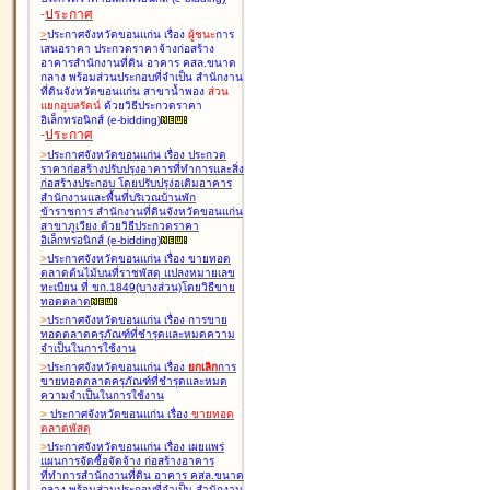
-
ประกาศ
>
ประกาศจังหวัดขอนแก่น เรื่อง
ผู้ชนะ
การ
เสนอราคา ประกวดราคาจ้างก่อสร้าง
อาคารสำนักงานที่ดิน อาคาร คสล.ขนาด
กลาง พร้อมส่วนประกอบที่จำเป็น สำนักงาน
ที่ดินจังหวัดขอนแก่น สาขาน้ำพอง
ส่วน
แยกอุบลรัตน์
ด้วยวิธีประกวดราคา
อิเล็กทรอนิกส์ (e-bidding
)
-
ประกาศ
>
ประกาศจังหวัดขอนแก่น เรื่อง
ประกวด
ราคาก่อสร้างปรับปรุงอาคารที่ทำการและสิ่ง
ก่อสร้างประกอบ โดยปรับปรุง่อเติมอาคาร
สำนักงานและพื้นที่บริเวณบ้านพัก
ข้าราชการ สำนักงานที่ดินจังหวัดขอนแก่น
สาขาภูเวียง ด้วยวิธีประกวดราคา
อิเล็กทรอนิกส์ (e-bidding
)
>
ประกาศจังหวัดขอนแก่น เรื่อง
ขายทอด
ตลาดต้นไม้บนที่ราชพัสดุ แปลงหมายเลข
ทะเบียน ที่ ขก.1849(บางส่วน)โดยวิธีขาย
ทอดตลาด
>
ประกาศจังหวัดขอนแก่น เรื่อง
การขาย
ทอดตลาดครุภัณฑ์ที่ชำรุดและหมดความ
จำเป็นในการใช้งาน
>
ประกาศจังหวัดขอนแก่น เรื่อง
ยกเลิก
การ
ขายทอดตลาดครุภัณฑ์ที่ชำรุดและหมด
ความจำเป็นในการใช้งาน
>
ประกาศจังหวัดขอนแก่น เรื่อง
ขายทอด
ตลาด
พัสดุ
>
ประกาศจังหวัดขอนแก่น เรื่อง
เผยแพร่
แผนการจัดซื้อจัดจ้าง ก่อสร้างอาคาร
ที่ทำการสำนักงานที่ดิน อาคาร คสล.ขนาด
กลาง พร้อมส่วนประกอบที่จำเป็น สำนักงาน