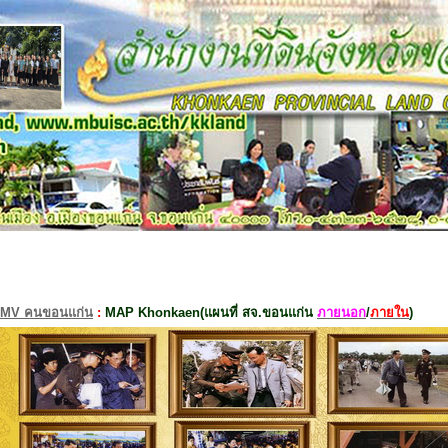
MV คนขอนแก่น
:
MAP Khonkaen(แผนที่ สจ.ขอนแก่น
ภายนอก
/
ภายใน
)