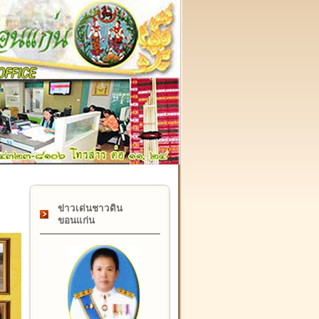
๑๗ กุมภาพันธ์ "วันคล้ายวันสถาปนากรมที่ดิน" ครบรอบ ๑๒๒ ปี
ข่าวเด่นชาวดิน
ขอนแก่น