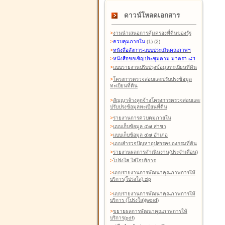
ดาวน์โหลดเอกสาร
>
งานนำเสนอการคุ้มครองที่ดินของรัฐ
>
ควบคุมภายใน
(1)
(2)
>
หนังสือสังการ-แบบประเมินคุณภาพฯ
>
หนังสือขอเชิญประชุมตาม มาตรา ๘ฯ
>
แบบรายงานปรับปรุงข้อมูลทะเบียนที่ดิน
>
โครงการตรวจสอบและปรับปรุงข้อมูล
ทะเบียนที่ดิน
>
สัญญาจ้างลูกจ้างโครงการตรวจสอบและ
ปรับปรุงข้อมูลทะเบียนที่ดิน
>
รายงานการควบคุมภายใน
>
แบบเก็บข้อมูล ๕๗ สาขา
>
แบบเก็บข้อมูล ๕๗ อำเภอ
>
แบบสำรวจปัญหาอุปสรรคของกรมที่ดิน
>
รายงานผลการดำเนินงาน(ประจำเดือน)
>
โปร่งใส ใส่ใจบริการ
>
แบบรายงานการพัฒนาคุณภาพการให้
บริการ(โปร่งใส).zip
>
แบบรายงานการพัฒนาคุณภาพการให้
บริการ (โปร่งใส)(word
)
>
ขยายผลการพัฒนาคุณภาพการให้
บริการ(pdf)