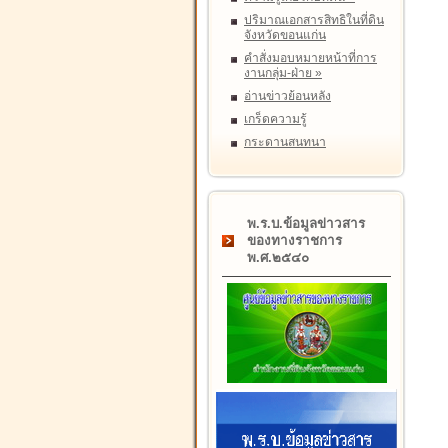
ปริมาณเอกสารสิทธิในที่ดิน
จังหวัดขอนแก่น
คำสั่งมอบหมายหน้าที่การ
งานกลุ่ม-ฝ่าย
»
อ่านข่าวย้อนหลัง
เกร็ดความรู้
กระดานสนทนา
พ.ร.บ.ข้อมูลข่าวสาร
ของทางราชการ
พ.ศ.๒๕๔๐