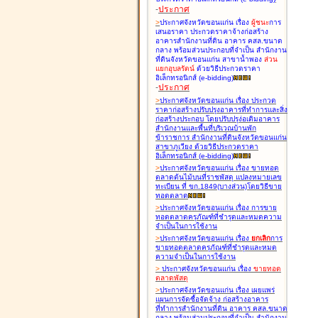
-
ประกาศ
>
ประกาศจังหวัดขอนแก่น เรื่อง
ผู้ชนะ
การ
เสนอราคา ประกวดราคาจ้างก่อสร้าง
อาคารสำนักงานที่ดิน อาคาร คสล.ขนาด
กลาง พร้อมส่วนประกอบที่จำเป็น สำนักงาน
ที่ดินจังหวัดขอนแก่น สาขาน้ำพอง
ส่วน
แยกอุบลรัตน์
ด้วยวิธีประกวดราคา
อิเล็กทรอนิกส์ (e-bidding
)
-
ประกาศ
>
ประกาศจังหวัดขอนแก่น เรื่อง
ประกวด
ราคาก่อสร้างปรับปรุงอาคารที่ทำการและสิ่ง
ก่อสร้างประกอบ โดยปรับปรุง่อเติมอาคาร
สำนักงานและพื้นที่บริเวณบ้านพัก
ข้าราชการ สำนักงานที่ดินจังหวัดขอนแก่น
สาขาภูเวียง ด้วยวิธีประกวดราคา
อิเล็กทรอนิกส์ (e-bidding
)
>
ประกาศจังหวัดขอนแก่น เรื่อง
ขายทอด
ตลาดต้นไม้บนที่ราชพัสดุ แปลงหมายเลข
ทะเบียน ที่ ขก.1849(บางส่วน)โดยวิธีขาย
ทอดตลาด
>
ประกาศจังหวัดขอนแก่น เรื่อง
การขาย
ทอดตลาดครุภัณฑ์ที่ชำรุดและหมดความ
จำเป็นในการใช้งาน
>
ประกาศจังหวัดขอนแก่น เรื่อง
ยกเลิก
การ
ขายทอดตลาดครุภัณฑ์ที่ชำรุดและหมด
ความจำเป็นในการใช้งาน
>
ประกาศจังหวัดขอนแก่น เรื่อง
ขายทอด
ตลาด
พัสดุ
>
ประกาศจังหวัดขอนแก่น เรื่อง
เผยแพร่
แผนการจัดซื้อจัดจ้าง ก่อสร้างอาคาร
ที่ทำการสำนักงานที่ดิน อาคาร คสล.ขนาด
กลาง พร้อมส่วนประกอบที่จำเป็น สำนักงาน