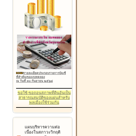
รายละเอียดประกอบรายการบัญชี
ที่สำคัญของงบทดลอง
ณ วันที่ ๓๐ กันยายน ๒๕๖๘
ขอใช้-ขอถอนสภาพที่ดินอันเป็น
สาธารณสมบัติของแผ่นสำหรับ
พลเมืองใช้ร่วมกัน
แผนบริหารความต่อ
เนื่องในสภาวะวิกฤติ