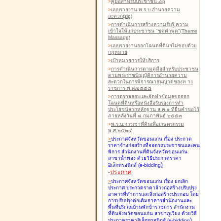
>
คู่มือสำหรับประชาชน Zip
>
แบบรายงาน พ.ร.บ.อำนวยความ
สะดวก(zip)
>
การดำเนินการสร้างความรับรู้ ความ
เข้าใจให้แก่ประชาชน "ชุดคำพูด"(Theme
Massage)
>
แบบรายงานออกโฉนดที่ดินฯไม่ชอบด้วย
กฎหมาย
>
เป้าหมายการให้บริการ
>
การดำเนินการตามคู่มือสำหรับประชาชน
ตามพระราชบัญญัติการอำนวยความ
สะดวกในการพิจารณาอนุญาตของท าง
ราชการ พ.ศ.๒๕๕๘
>
การตรวจสอบและจัดทำข้อมูลขอออก
โฉนดที่ดินหรือหนังสือรับรองการทำ
ประโยชน์จากหลักฐาน ส.ค.๑ ที่ยื่นคำขอไว้
ภายหลังวันที่ ๘ กุมภาพันธ์ ๒๕๕๓
>
พ.ร.บ.การเช่าที่ดินเพื่อเกษตรกรรม
พ.ศ.๒๕๒๔
>
ประกาศจังหวัดขอนแก่น เรื่อง ประกวด
ราคาจ้างก่อสร้างที่จอดรถประชาชนและคน
พิการ สำนักงานที่ดินจังหวัดขอนแก่น
สาขาน้ำพอง
ด้วยวิธีประกวดราคา
)
อิเล็กทรอนิกส์ (e-bidding
-
ประกาศ
>
ประกาศจังหวัดขอนแก่น เรื่อง ยกเลิก
ประกาศ ประกวดราคาจ้างก่อสร้างปรับปรุง
อาคารที่ทำการและสิ่งก่อสร้างประกอบ โดย
การปรับปรุงต่อเติมอาคารสำนักงานและ
พื้นที่บริเวณบ้านพักข้าราชการ สำนักงาน
ที่ดินจังหวัดขอนแก่น สาขาภูเวียง
ด้วยวิธี
)
ประกวดราคาอิเล็กทรอนิกส์ (e-bidding