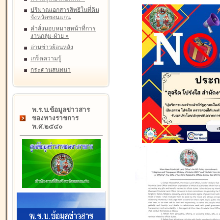
ปริมาณเอกสารสิทธิในที่ดิน
จังหวัดขอนแก่น
คำสั่งมอบหมายหน้าที่การ
งานกลุ่ม-ฝ่าย
»
อ่านข่าวย้อนหลัง
เกร็ดความรู้
กระดานสนทนา
พ.ร.บ.ข้อมูลข่าวสาร
ของทางราชการ
พ.ศ.๒๕๔๐