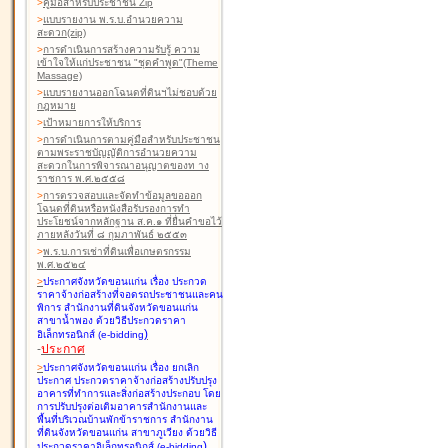
>
คู่มือสำหรับประชาชน Zip
>
แบบรายงาน พ.ร.บ.อำนวยความ
สะดวก(zip)
>
การดำเนินการสร้างความรับรู้ ความ
เข้าใจให้แก่ประชาชน "ชุดคำพูด"(Theme
Massage)
>
แบบรายงานออกโฉนดที่ดินฯไม่ชอบด้วย
กฎหมาย
>
เป้าหมายการให้บริการ
>
การดำเนินการตามคู่มือสำหรับประชาชน
ตามพระราชบัญญัติการอำนวยความ
สะดวกในการพิจารณาอนุญาตของท าง
ราชการ พ.ศ.๒๕๕๘
>
การตรวจสอบและจัดทำข้อมูลขอออก
โฉนดที่ดินหรือหนังสือรับรองการทำ
ประโยชน์จากหลักฐาน ส.ค.๑ ที่ยื่นคำขอไว้
ภายหลังวันที่ ๘ กุมภาพันธ์ ๒๕๕๓
>
พ.ร.บ.การเช่าที่ดินเพื่อเกษตรกรรม
พ.ศ.๒๕๒๔
>
ประกาศจังหวัดขอนแก่น เรื่อง ประกวด
ราคาจ้างก่อสร้างที่จอดรถประชาชนและคน
พิการ สำนักงานที่ดินจังหวัดขอนแก่น
สาขาน้ำพอง
ด้วยวิธีประกวดราคา
)
อิเล็กทรอนิกส์ (e-bidding
-
ประกาศ
>
ประกาศจังหวัดขอนแก่น เรื่อง ยกเลิก
ประกาศ ประกวดราคาจ้างก่อสร้างปรับปรุง
อาคารที่ทำการและสิ่งก่อสร้างประกอบ โดย
การปรับปรุงต่อเติมอาคารสำนักงานและ
พื้นที่บริเวณบ้านพักข้าราชการ สำนักงาน
ที่ดินจังหวัดขอนแก่น สาขาภูเวียง
ด้วยวิธี
)
ประกวดราคาอิเล็กทรอนิกส์ (e-bidding