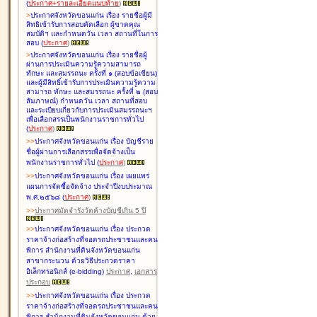
(
ประกาศ+รายละเอียดแนบท้าย
)
>
ประกาศจังหวัดขอนแก่น เรื่อง
รายชื่อผู้มี
สิทธิเข้ารับการสอบคัดเลือก ผู้ขาดคุณ
สมบัติฯ และกำหนดวัน เวลา สถานที่ในการ
สอบ
(
ประกาศ
)
>
ประกาศจังหวัดขอนแก่น เรื่อง
รายชื่อผู้
ผ่านการประเมินความรู้ความสามารถ
ทักษะ และสมรรถนะ ครั้งที่ ๑ (สอบข้อเขียน)
และผู้มีสิทธิ์เข้ารับการประเมินความรู้ความ
สามารถ ทักษะ และสมรรถนะ ครั้งที่ ๒ (สอบ
สัมภาษณ์) กำหนดวัน เวลา สถานที่สอบ
และระเบียบเกี่ยวกับการประเมินสมรรถนะฯ
เพื่อเลือกสรรเป็นพนักงานราชการทั่วไป
(
ประกาศ
)
>
>
ประกาศจังหวัดขอนแก่น เรื่อง
บัญชี
ราย
ชื่อผู้ผ่านการเลือกสรรเพื่อจัดจ้างเป็น
พนักงานราชการทั่วไป
(
ประกาศ
)
>
>
ประกาศจังหวัดขอนแก่น เรื่อง
เผยแพร่
แผนการจัดซื้อจัดจ้าง ประจำปีงบประมาณ
พ.ศ.๒๕๖๘
(
ประกาศ
)
>
>
ประกาศมัดจำรังวัดค้างบัญชีเกิน 5 ปี
>
>
ประกาศจังหวัดขอนแก่น เรื่อง ประกวด
ราคาจ้างก่อสร้างที่จอดรถประชาชนและคน
พิการ สำนักงานที่ดินจังหวัดขอนแก่น
สาขากระนวน ด้วยวิธีประกวดราคา
อิเล็กทรอนิกส์ (e-bidding)
ประกาศ
,
เอกสาร
ประกอบ
>
>
ประกาศจังหวัดขอนแก่น เรื่อง ประกวด
ราคาจ้างก่อสร้างที่จอดรถประชาชนและคน
พิการ สำนักงานที่ดินจังหวัดขอนแก่น ด้วย