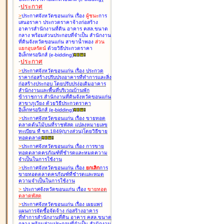
-
ประกาศ
>
ประกาศจังหวัดขอนแก่น เรื่อง
ผู้ชนะ
การ
เสนอราคา ประกวดราคาจ้างก่อสร้าง
อาคารสำนักงานที่ดิน อาคาร คสล.ขนาด
กลาง พร้อมส่วนประกอบที่จำเป็น สำนักงาน
ที่ดินจังหวัดขอนแก่น สาขาน้ำพอง
ส่วน
แยกอุบลรัตน์
ด้วยวิธีประกวดราคา
อิเล็กทรอนิกส์ (e-bidding
)
-
ประกาศ
>
ประกาศจังหวัดขอนแก่น เรื่อง
ประกวด
ราคาก่อสร้างปรับปรุงอาคารที่ทำการและสิ่ง
ก่อสร้างประกอบ โดยปรับปรุง่อเติมอาคาร
สำนักงานและพื้นที่บริเวณบ้านพัก
ข้าราชการ สำนักงานที่ดินจังหวัดขอนแก่น
สาขาภูเวียง ด้วยวิธีประกวดราคา
อิเล็กทรอนิกส์ (e-bidding
)
>
ประกาศจังหวัดขอนแก่น เรื่อง
ขายทอด
ตลาดต้นไม้บนที่ราชพัสดุ แปลงหมายเลข
ทะเบียน ที่ ขก.1849(บางส่วน)โดยวิธีขาย
ทอดตลาด
>
ประกาศจังหวัดขอนแก่น เรื่อง
การขาย
ทอดตลาดครุภัณฑ์ที่ชำรุดและหมดความ
จำเป็นในการใช้งาน
>
ประกาศจังหวัดขอนแก่น เรื่อง
ยกเลิก
การ
ขายทอดตลาดครุภัณฑ์ที่ชำรุดและหมด
ความจำเป็นในการใช้งาน
>
ประกาศจังหวัดขอนแก่น เรื่อง
ขายทอด
ตลาด
พัสดุ
>
ประกาศจังหวัดขอนแก่น เรื่อง
เผยแพร่
แผนการจัดซื้อจัดจ้าง ก่อสร้างอาคาร
ที่ทำการสำนักงานที่ดิน อาคาร คสล.ขนาด
กลาง พร้อมส่วนประกอบที่จำเป็น สำนักงาน