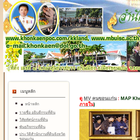
เมนูหลัก
ดู
MV คนขอนแก่น
:
MAP Kho
ภายใน
)
หน้าหลัก
รายชื่อ อธิบดีกรมที่ดิน
วิสัยทัศน์กรมที่ดิน
พันธกิจกรมที่ดิน
ประวัติสำนักงานที่ดินจังหวัด
ขอนแก่น