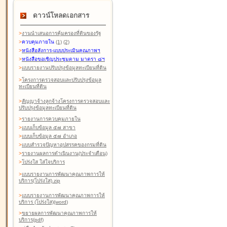
ดาวน์โหลดเอกสาร
>
งานนำเสนอการคุ้มครองที่ดินของรัฐ
>
ควบคุมภายใน
(1)
(2)
>
หนังสือสังการ-แบบประเมินคุณภาพฯ
>
หนังสือขอเชิญประชุมตาม มาตรา ๘ฯ
>
แบบรายงานปรับปรุงข้อมูลทะเบียนที่ดิน
>
โครงการตรวจสอบและปรับปรุงข้อมูล
ทะเบียนที่ดิน
>
สัญญาจ้างลูกจ้างโครงการตรวจสอบและ
ปรับปรุงข้อมูลทะเบียนที่ดิน
>
รายงานการควบคุมภายใน
>
แบบเก็บข้อมูล ๕๗ สาขา
>
แบบเก็บข้อมูล ๕๗ อำเภอ
>
แบบสำรวจปัญหาอุปสรรคของกรมที่ดิน
>
รายงานผลการดำเนินงาน(ประจำเดือน)
>
โปร่งใส ใส่ใจบริการ
>
แบบรายงานการพัฒนาคุณภาพการให้
บริการ(โปร่งใส).zip
>
แบบรายงานการพัฒนาคุณภาพการให้
บริการ (โปร่งใส)(word
)
>
ขยายผลการพัฒนาคุณภาพการให้
บริการ(pdf)