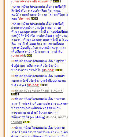
(
ประกาศ+รายละเอียดแนบท้าย
)
>
ประกาศจังหวัดขอนแก่น เรื่อง
รายชื่อผู้มี
สิทธิเข้ารับการสอบคัดเลือก ผู้ขาดคุณ
สมบัติฯ และกำหนดวัน เวลา สถานที่ในการ
สอบ
(
ประกาศ
)
>
ประกาศจังหวัดขอนแก่น เรื่อง
รายชื่อผู้
ผ่านการประเมินความรู้ความสามารถ
ทักษะ และสมรรถนะ ครั้งที่ ๑ (สอบข้อเขียน)
และผู้มีสิทธิ์เข้ารับการประเมินความรู้ความ
สามารถ ทักษะ และสมรรถนะ ครั้งที่ ๒ (สอบ
สัมภาษณ์) กำหนดวัน เวลา สถานที่สอบ
และระเบียบเกี่ยวกับการประเมินสมรรถนะฯ
เพื่อเลือกสรรเป็นพนักงานราชการทั่วไป
(
ประกาศ
)
>
>
ประกาศจังหวัดขอนแก่น เรื่อง
บัญชี
ราย
ชื่อผู้ผ่านการเลือกสรรเพื่อจัดจ้างเป็น
พนักงานราชการทั่วไป
(
ประกาศ
)
>
>
ประกาศจังหวัดขอนแก่น เรื่อง
เผยแพร่
แผนการจัดซื้อจัดจ้าง ประจำปีงบประมาณ
พ.ศ.๒๕๖๘
(
ประกาศ
)
>
>
ประกาศมัดจำรังวัดค้างบัญชีเกิน 5 ปี
>
>
ประกาศจังหวัดขอนแก่น เรื่อง ประกวด
ราคาจ้างก่อสร้างที่จอดรถประชาชนและคน
พิการ สำนักงานที่ดินจังหวัดขอนแก่น
สาขากระนวน ด้วยวิธีประกวดราคา
อิเล็กทรอนิกส์ (e-bidding)
ประกาศ
,
เอกสาร
ประกอบ
>
>
ประกาศจังหวัดขอนแก่น เรื่อง ประกวด
ราคาจ้างก่อสร้างที่จอดรถประชาชนและคน
พิการ สำนักงานที่ดินจังหวัดขอนแก่น ด้วย