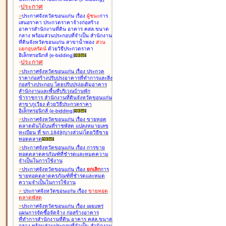
-
ประกาศ
>
ประกาศจังหวัดขอนแก่น เรื่อง
ผู้ชนะ
การ
เสนอราคา ประกวดราคาจ้างก่อสร้าง
อาคารสำนักงานที่ดิน อาคาร คสล.ขนาด
กลาง พร้อมส่วนประกอบที่จำเป็น สำนักงาน
ที่ดินจังหวัดขอนแก่น สาขาน้ำพอง
ส่วน
แยกอุบลรัตน์
ด้วยวิธีประกวดราคา
อิเล็กทรอนิกส์ (e-bidding
)
-
ประกาศ
>
ประกาศจังหวัดขอนแก่น เรื่อง
ประกวด
ราคาก่อสร้างปรับปรุงอาคารที่ทำการและสิ่ง
ก่อสร้างประกอบ โดยปรับปรุง่อเติมอาคาร
สำนักงานและพื้นที่บริเวณบ้านพัก
ข้าราชการ สำนักงานที่ดินจังหวัดขอนแก่น
สาขาภูเวียง ด้วยวิธีประกวดราคา
อิเล็กทรอนิกส์ (e-bidding
)
>
ประกาศจังหวัดขอนแก่น เรื่อง
ขายทอด
ตลาดต้นไม้บนที่ราชพัสดุ แปลงหมายเลข
ทะเบียน ที่ ขก.1849(บางส่วน)โดยวิธีขาย
ทอดตลาด
>
ประกาศจังหวัดขอนแก่น เรื่อง
การขาย
ทอดตลาดครุภัณฑ์ที่ชำรุดและหมดความ
จำเป็นในการใช้งาน
>
ประกาศจังหวัดขอนแก่น เรื่อง
ยกเลิก
การ
ขายทอดตลาดครุภัณฑ์ที่ชำรุดและหมด
ความจำเป็นในการใช้งาน
>
ประกาศจังหวัดขอนแก่น เรื่อง
ขายทอด
ตลาด
พัสดุ
>
ประกาศจังหวัดขอนแก่น เรื่อง
เผยแพร่
แผนการจัดซื้อจัดจ้าง ก่อสร้างอาคาร
ที่ทำการสำนักงานที่ดิน อาคาร คสล.ขนาด
กลาง พร้อมส่วนประกอบที่จำเป็น สำนักงาน