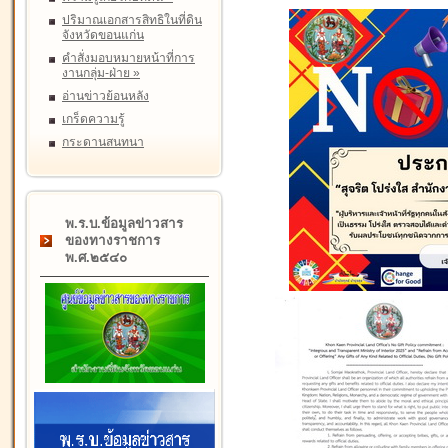
ปริมาณเอกสารสิทธิในที่ดิน
จังหวัดขอนแก่น
คำสั่งมอบหมายหน้าที่การ
งานกลุ่ม-ฝ่าย
»
อ่านข่าวย้อนหลัง
เกร็ดความรู้
กระดานสนทนา
พ.ร.บ.ข้อมูลข่าวสาร
ของทางราชการ
พ.ศ.๒๕๔๐