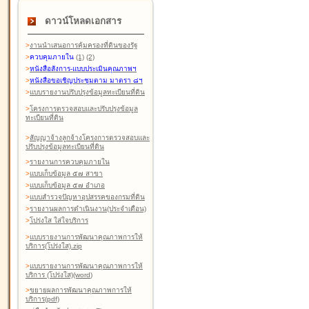
ดาวน์โหลดเอกสาร
>
งานนำเสนอการคุ้มครองที่ดินของรัฐ
>
ควบคุมภายใน
(1)
(2)
>
หนังสือสังการ-แบบประเมินคุณภาพฯ
>
หนังสือขอเชิญประชุมตาม มาตรา ๘ฯ
>
แบบรายงานปรับปรุงข้อมูลทะเบียนที่ดิน
>
โครงการตรวจสอบและปรับปรุงข้อมูล
ทะเบียนที่ดิน
>
สัญญาจ้างลูกจ้างโครงการตรวจสอบและ
ปรับปรุงข้อมูลทะเบียนที่ดิน
>
รายงานการควบคุมภายใน
>
แบบเก็บข้อมูล ๕๗ สาขา
>
แบบเก็บข้อมูล ๕๗ อำเภอ
>
แบบสำรวจปัญหาอุปสรรคของกรมที่ดิน
>
รายงานผลการดำเนินงาน(ประจำเดือน)
>
โปร่งใส ใส่ใจบริการ
>
แบบรายงานการพัฒนาคุณภาพการให้
บริการ(โปร่งใส).zip
>
แบบรายงานการพัฒนาคุณภาพการให้
บริการ (โปร่งใส)(word
)
>
ขยายผลการพัฒนาคุณภาพการให้
บริการ(pdf)