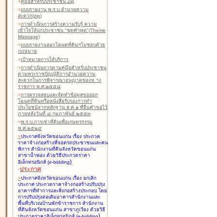
>
คู่มือสำหรับประชาชน Zip
>
แบบรายงาน พ.ร.บ.อำนวยความ
สะดวก(zip)
>
การดำเนินการสร้างความรับรู้ ความ
เข้าใจให้แก่ประชาชน "ชุดคำพูด"(Theme
Massage)
>
แบบรายงานออกโฉนดที่ดินฯไม่ชอบด้วย
กฎหมาย
>
เป้าหมายการให้บริการ
>
การดำเนินการตามคู่มือสำหรับประชาชน
ตามพระราชบัญญัติการอำนวยความ
สะดวกในการพิจารณาอนุญาตของท าง
ราชการ พ.ศ.๒๕๕๘
>
การตรวจสอบและจัดทำข้อมูลขอออก
โฉนดที่ดินหรือหนังสือรับรองการทำ
ประโยชน์จากหลักฐาน ส.ค.๑ ที่ยื่นคำขอไว้
ภายหลังวันที่ ๘ กุมภาพันธ์ ๒๕๕๓
>
พ.ร.บ.การเช่าที่ดินเพื่อเกษตรกรรม
พ.ศ.๒๕๒๔
>
ประกาศจังหวัดขอนแก่น เรื่อง ประกวด
ราคาจ้างก่อสร้างที่จอดรถประชาชนและคน
พิการ สำนักงานที่ดินจังหวัดขอนแก่น
สาขาน้ำพอง
ด้วยวิธีประกวดราคา
)
อิเล็กทรอนิกส์ (e-bidding
-
ประกาศ
>
ประกาศจังหวัดขอนแก่น เรื่อง ยกเลิก
ประกาศ ประกวดราคาจ้างก่อสร้างปรับปรุง
อาคารที่ทำการและสิ่งก่อสร้างประกอบ โดย
การปรับปรุงต่อเติมอาคารสำนักงานและ
พื้นที่บริเวณบ้านพักข้าราชการ สำนักงาน
ที่ดินจังหวัดขอนแก่น สาขาภูเวียง
ด้วยวิธี
)
ประกวดราคาอิเล็กทรอนิกส์ (e-bidding