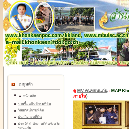
เมนูหลัก
ดู
MV คนขอนแก่น
:
MAP Kho
ภายใน
)
หน้าหลัก
รายชื่อ อธิบดีกรมที่ดิน
วิสัยทัศน์กรมที่ดิน
พันธกิจกรมที่ดิน
ประวัติสำนักงานที่ดินจังหวัด
ขอนแก่น