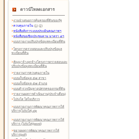
ดาวน์โหลดเอกสาร
>
งานนำเสนอการคุ้มครองที่ดินของรัฐ
>
ควบคุมภายใน
(1)
(2)
>
หนังสือสังการ-แบบประเมินคุณภาพฯ
>
หนังสือขอเชิญประชุมตาม มาตรา ๘ฯ
>
แบบรายงานปรับปรุงข้อมูลทะเบียนที่ดิน
>
โครงการตรวจสอบและปรับปรุงข้อมูล
ทะเบียนที่ดิน
>
สัญญาจ้างลูกจ้างโครงการตรวจสอบและ
ปรับปรุงข้อมูลทะเบียนที่ดิน
>
รายงานการควบคุมภายใน
>
แบบเก็บข้อมูล ๕๗ สาขา
>
แบบเก็บข้อมูล ๕๗ อำเภอ
>
แบบสำรวจปัญหาอุปสรรคของกรมที่ดิน
>
รายงานผลการดำเนินงาน(ประจำเดือน)
>
โปร่งใส ใส่ใจบริการ
>
แบบรายงานการพัฒนาคุณภาพการให้
บริการ(โปร่งใส).zip
>
แบบรายงานการพัฒนาคุณภาพการให้
บริการ (โปร่งใส)(word
)
>
ขยายผลการพัฒนาคุณภาพการให้
บริการ(pdf)