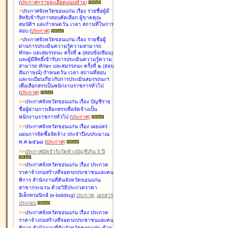
(
ประกาศ+รายละเอียดแนบท้าย
)
>
ประกาศจังหวัดขอนแก่น เรื่อง
รายชื่อผู้มี
สิทธิเข้ารับการสอบคัดเลือก ผู้ขาดคุณ
สมบัติฯ และกำหนดวัน เวลา สถานที่ในการ
สอบ
(
ประกาศ
)
>
ประกาศจังหวัดขอนแก่น เรื่อง
รายชื่อผู้
ผ่านการประเมินความรู้ความสามารถ
ทักษะ และสมรรถนะ ครั้งที่ ๑ (สอบข้อเขียน)
และผู้มีสิทธิ์เข้ารับการประเมินความรู้ความ
สามารถ ทักษะ และสมรรถนะ ครั้งที่ ๒ (สอบ
สัมภาษณ์) กำหนดวัน เวลา สถานที่สอบ
และระเบียบเกี่ยวกับการประเมินสมรรถนะฯ
เพื่อเลือกสรรเป็นพนักงานราชการทั่วไป
(
ประกาศ
)
>
>
ประกาศจังหวัดขอนแก่น เรื่อง
บัญชี
ราย
ชื่อผู้ผ่านการเลือกสรรเพื่อจัดจ้างเป็น
พนักงานราชการทั่วไป
(
ประกาศ
)
>
>
ประกาศจังหวัดขอนแก่น เรื่อง
เผยแพร่
แผนการจัดซื้อจัดจ้าง ประจำปีงบประมาณ
พ.ศ.๒๕๖๘
(
ประกาศ
)
>
>
ประกาศมัดจำรังวัดค้างบัญชีเกิน 5 ปี
>
>
ประกาศจังหวัดขอนแก่น เรื่อง ประกวด
ราคาจ้างก่อสร้างที่จอดรถประชาชนและคน
พิการ สำนักงานที่ดินจังหวัดขอนแก่น
สาขากระนวน ด้วยวิธีประกวดราคา
อิเล็กทรอนิกส์ (e-bidding)
ประกาศ
,
เอกสาร
ประกอบ
>
>
ประกาศจังหวัดขอนแก่น เรื่อง ประกวด
ราคาจ้างก่อสร้างที่จอดรถประชาชนและคน
พิการ สำนักงานที่ดินจังหวัดขอนแก่น ด้วย