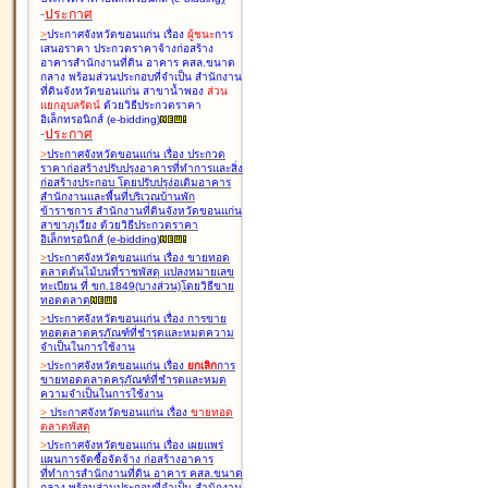
-
ประกาศ
>
ประกาศจังหวัดขอนแก่น เรื่อง
ผู้ชนะ
การ
เสนอราคา ประกวดราคาจ้างก่อสร้าง
อาคารสำนักงานที่ดิน อาคาร คสล.ขนาด
กลาง พร้อมส่วนประกอบที่จำเป็น สำนักงาน
ที่ดินจังหวัดขอนแก่น สาขาน้ำพอง
ส่วน
แยกอุบลรัตน์
ด้วยวิธีประกวดราคา
อิเล็กทรอนิกส์ (e-bidding
)
-
ประกาศ
>
ประกาศจังหวัดขอนแก่น เรื่อง
ประกวด
ราคาก่อสร้างปรับปรุงอาคารที่ทำการและสิ่ง
ก่อสร้างประกอบ โดยปรับปรุง่อเติมอาคาร
สำนักงานและพื้นที่บริเวณบ้านพัก
ข้าราชการ สำนักงานที่ดินจังหวัดขอนแก่น
สาขาภูเวียง ด้วยวิธีประกวดราคา
อิเล็กทรอนิกส์ (e-bidding
)
>
ประกาศจังหวัดขอนแก่น เรื่อง
ขายทอด
ตลาดต้นไม้บนที่ราชพัสดุ แปลงหมายเลข
ทะเบียน ที่ ขก.1849(บางส่วน)โดยวิธีขาย
ทอดตลาด
>
ประกาศจังหวัดขอนแก่น เรื่อง
การขาย
ทอดตลาดครุภัณฑ์ที่ชำรุดและหมดความ
จำเป็นในการใช้งาน
>
ประกาศจังหวัดขอนแก่น เรื่อง
ยกเลิก
การ
ขายทอดตลาดครุภัณฑ์ที่ชำรุดและหมด
ความจำเป็นในการใช้งาน
>
ประกาศจังหวัดขอนแก่น เรื่อง
ขายทอด
ตลาด
พัสดุ
>
ประกาศจังหวัดขอนแก่น เรื่อง
เผยแพร่
แผนการจัดซื้อจัดจ้าง ก่อสร้างอาคาร
ที่ทำการสำนักงานที่ดิน อาคาร คสล.ขนาด
กลาง พร้อมส่วนประกอบที่จำเป็น สำนักงาน