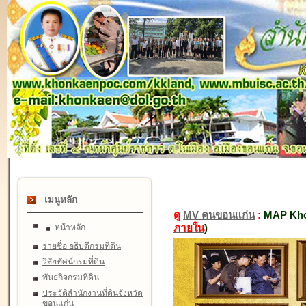
เมนูหลัก
ดู
MV คนขอนแก่น
:
MAP Kho
ภายใน
)
หน้าหลัก
รายชื่อ อธิบดีกรมที่ดิน
วิสัยทัศน์กรมที่ดิน
พันธกิจกรมที่ดิน
ประวัติสำนักงานที่ดินจังหวัด
ขอนแก่น