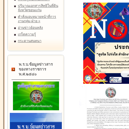
ปริมาณเอกสารสิทธิในที่ดิน
จังหวัดขอนแก่น
คำสั่งมอบหมายหน้าที่การ
งานกลุ่ม-ฝ่าย
»
อ่านข่าวย้อนหลัง
เกร็ดความรู้
กระดานสนทนา
พ.ร.บ.ข้อมูลข่าวสาร
ของทางราชการ
พ.ศ.๒๕๔๐