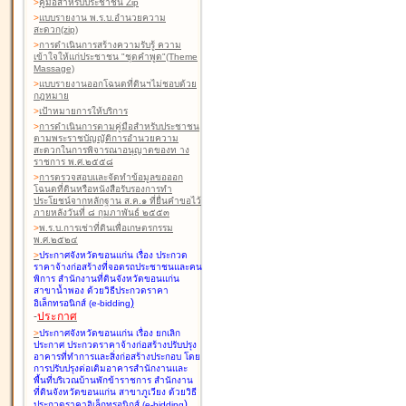
>
คู่มือสำหรับประชาชน Zip
>
แบบรายงาน พ.ร.บ.อำนวยความ
สะดวก(zip)
>
การดำเนินการสร้างความรับรู้ ความ
เข้าใจให้แก่ประชาชน "ชุดคำพูด"(Theme
Massage)
>
แบบรายงานออกโฉนดที่ดินฯไม่ชอบด้วย
กฎหมาย
>
เป้าหมายการให้บริการ
>
การดำเนินการตามคู่มือสำหรับประชาชน
ตามพระราชบัญญัติการอำนวยความ
สะดวกในการพิจารณาอนุญาตของท าง
ราชการ พ.ศ.๒๕๕๘
>
การตรวจสอบและจัดทำข้อมูลขอออก
โฉนดที่ดินหรือหนังสือรับรองการทำ
ประโยชน์จากหลักฐาน ส.ค.๑ ที่ยื่นคำขอไว้
ภายหลังวันที่ ๘ กุมภาพันธ์ ๒๕๕๓
>
พ.ร.บ.การเช่าที่ดินเพื่อเกษตรกรรม
พ.ศ.๒๕๒๔
>
ประกาศจังหวัดขอนแก่น เรื่อง ประกวด
ราคาจ้างก่อสร้างที่จอดรถประชาชนและคน
พิการ สำนักงานที่ดินจังหวัดขอนแก่น
สาขาน้ำพอง
ด้วยวิธีประกวดราคา
)
อิเล็กทรอนิกส์ (e-bidding
-
ประกาศ
>
ประกาศจังหวัดขอนแก่น เรื่อง ยกเลิก
ประกาศ ประกวดราคาจ้างก่อสร้างปรับปรุง
อาคารที่ทำการและสิ่งก่อสร้างประกอบ โดย
การปรับปรุงต่อเติมอาคารสำนักงานและ
พื้นที่บริเวณบ้านพักข้าราชการ สำนักงาน
ที่ดินจังหวัดขอนแก่น สาขาภูเวียง
ด้วยวิธี
)
ประกวดราคาอิเล็กทรอนิกส์ (e-bidding