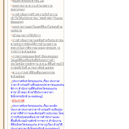
>
คู่มือสำหรับประชาชน Zip
>
แบบรายงาน พ.ร.บ.อำนวยความ
สะดวก(zip)
>
การดำเนินการสร้างความรับรู้ ความ
เข้าใจให้แก่ประชาชน "ชุดคำพูด"(Theme
Massage)
>
แบบรายงานออกโฉนดที่ดินฯไม่ชอบด้วย
กฎหมาย
>
เป้าหมายการให้บริการ
>
การดำเนินการตามคู่มือสำหรับประชาชน
ตามพระราชบัญญัติการอำนวยความ
สะดวกในการพิจารณาอนุญาตของท าง
ราชการ พ.ศ.๒๕๕๘
>
การตรวจสอบและจัดทำข้อมูลขอออก
โฉนดที่ดินหรือหนังสือรับรองการทำ
ประโยชน์จากหลักฐาน ส.ค.๑ ที่ยื่นคำขอไว้
ภายหลังวันที่ ๘ กุมภาพันธ์ ๒๕๕๓
>
พ.ร.บ.การเช่าที่ดินเพื่อเกษตรกรรม
พ.ศ.๒๕๒๔
>
ประกาศจังหวัดขอนแก่น เรื่อง ประกวด
ราคาจ้างก่อสร้างที่จอดรถประชาชนและคน
พิการ สำนักงานที่ดินจังหวัดขอนแก่น
สาขาน้ำพอง
ด้วยวิธีประกวดราคา
)
อิเล็กทรอนิกส์ (e-bidding
-
ประกาศ
>
ประกาศจังหวัดขอนแก่น เรื่อง ยกเลิก
ประกาศ ประกวดราคาจ้างก่อสร้างปรับปรุง
อาคารที่ทำการและสิ่งก่อสร้างประกอบ โดย
การปรับปรุงต่อเติมอาคารสำนักงานและ
พื้นที่บริเวณบ้านพักข้าราชการ สำนักงาน
ที่ดินจังหวัดขอนแก่น สาขาภูเวียง
ด้วยวิธี
)
ประกวดราคาอิเล็กทรอนิกส์ (e-bidding