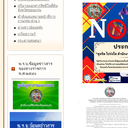
ปริมาณเอกสารสิทธิในที่ดิน
จังหวัดขอนแก่น
คำสั่งมอบหมายหน้าที่การ
งานกลุ่ม-ฝ่าย
»
อ่านข่าวย้อนหลัง
เกร็ดความรู้
กระดานสนทนา
พ.ร.บ.ข้อมูลข่าวสาร
ของทางราชการ
พ.ศ.๒๕๔๐