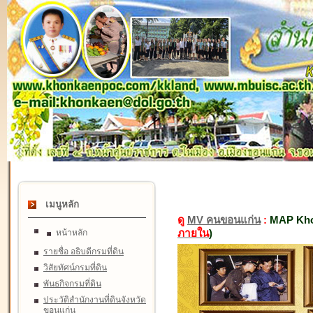
เมนูหลัก
ดู
MV คนขอนแก่น
:
MAP Kho
ภายใน
)
หน้าหลัก
รายชื่อ อธิบดีกรมที่ดิน
วิสัยทัศน์กรมที่ดิน
พันธกิจกรมที่ดิน
ประวัติสำนักงานที่ดินจังหวัด
ขอนแก่น