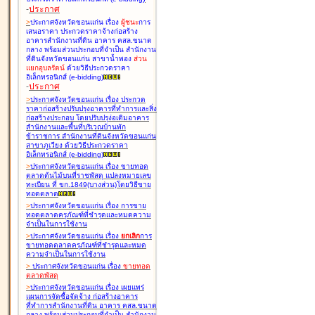
-
ประกาศ
>
ประกาศจังหวัดขอนแก่น เรื่อง
ผู้ชนะ
การ
เสนอราคา ประกวดราคาจ้างก่อสร้าง
อาคารสำนักงานที่ดิน อาคาร คสล.ขนาด
กลาง พร้อมส่วนประกอบที่จำเป็น สำนักงาน
ที่ดินจังหวัดขอนแก่น สาขาน้ำพอง
ส่วน
แยกอุบลรัตน์
ด้วยวิธีประกวดราคา
อิเล็กทรอนิกส์ (e-bidding
)
-
ประกาศ
>
ประกาศจังหวัดขอนแก่น เรื่อง
ประกวด
ราคาก่อสร้างปรับปรุงอาคารที่ทำการและสิ่ง
ก่อสร้างประกอบ โดยปรับปรุง่อเติมอาคาร
สำนักงานและพื้นที่บริเวณบ้านพัก
ข้าราชการ สำนักงานที่ดินจังหวัดขอนแก่น
สาขาภูเวียง ด้วยวิธีประกวดราคา
อิเล็กทรอนิกส์ (e-bidding
)
>
ประกาศจังหวัดขอนแก่น เรื่อง
ขายทอด
ตลาดต้นไม้บนที่ราชพัสดุ แปลงหมายเลข
ทะเบียน ที่ ขก.1849(บางส่วน)โดยวิธีขาย
ทอดตลาด
>
ประกาศจังหวัดขอนแก่น เรื่อง
การขาย
ทอดตลาดครุภัณฑ์ที่ชำรุดและหมดความ
จำเป็นในการใช้งาน
>
ประกาศจังหวัดขอนแก่น เรื่อง
ยกเลิก
การ
ขายทอดตลาดครุภัณฑ์ที่ชำรุดและหมด
ความจำเป็นในการใช้งาน
>
ประกาศจังหวัดขอนแก่น เรื่อง
ขายทอด
ตลาด
พัสดุ
>
ประกาศจังหวัดขอนแก่น เรื่อง
เผยแพร่
แผนการจัดซื้อจัดจ้าง ก่อสร้างอาคาร
ที่ทำการสำนักงานที่ดิน อาคาร คสล.ขนาด
กลาง พร้อมส่วนประกอบที่จำเป็น สำนักงาน