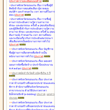
(
ประกาศ+รายละเอียดแนบท้าย
)
>
ประกาศจังหวัดขอนแก่น เรื่อง
รายชื่อผู้มี
สิทธิเข้ารับการสอบคัดเลือก ผู้ขาดคุณ
สมบัติฯ และกำหนดวัน เวลา สถานที่ในการ
สอบ
(
ประกาศ
)
>
ประกาศจังหวัดขอนแก่น เรื่อง
รายชื่อผู้
ผ่านการประเมินความรู้ความสามารถ
ทักษะ และสมรรถนะ ครั้งที่ ๑ (สอบข้อเขียน)
และผู้มีสิทธิ์เข้ารับการประเมินความรู้ความ
สามารถ ทักษะ และสมรรถนะ ครั้งที่ ๒ (สอบ
สัมภาษณ์) กำหนดวัน เวลา สถานที่สอบ
และระเบียบเกี่ยวกับการประเมินสมรรถนะฯ
เพื่อเลือกสรรเป็นพนักงานราชการทั่วไป
(
ประกาศ
)
>
>
ประกาศจังหวัดขอนแก่น เรื่อง
บัญชี
ราย
ชื่อผู้ผ่านการเลือกสรรเพื่อจัดจ้างเป็น
พนักงานราชการทั่วไป
(
ประกาศ
)
>
>
ประกาศจังหวัดขอนแก่น เรื่อง
เผยแพร่
แผนการจัดซื้อจัดจ้าง ประจำปีงบประมาณ
พ.ศ.๒๕๖๘
(
ประกาศ
)
>
>
ประกาศมัดจำรังวัดค้างบัญชีเกิน 5 ปี
>
>
ประกาศจังหวัดขอนแก่น เรื่อง ประกวด
ราคาจ้างก่อสร้างที่จอดรถประชาชนและคน
พิการ สำนักงานที่ดินจังหวัดขอนแก่น
สาขากระนวน ด้วยวิธีประกวดราคา
อิเล็กทรอนิกส์ (e-bidding)
ประกาศ
,
เอกสาร
ประกอบ
>
>
ประกาศจังหวัดขอนแก่น เรื่อง ประกวด
ราคาจ้างก่อสร้างที่จอดรถประชาชนและคน
พิการ สำนักงานที่ดินจังหวัดขอนแก่น ด้วย