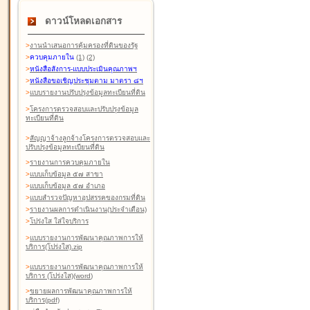
ดาวน์โหลดเอกสาร
>
งานนำเสนอการคุ้มครองที่ดินของรัฐ
>
ควบคุมภายใน
(1)
(2)
>
หนังสือสังการ-แบบประเมินคุณภาพฯ
>
หนังสือขอเชิญประชุมตาม มาตรา ๘ฯ
>
แบบรายงานปรับปรุงข้อมูลทะเบียนที่ดิน
>
โครงการตรวจสอบและปรับปรุงข้อมูล
ทะเบียนที่ดิน
>
สัญญาจ้างลูกจ้างโครงการตรวจสอบและ
ปรับปรุงข้อมูลทะเบียนที่ดิน
>
รายงานการควบคุมภายใน
>
แบบเก็บข้อมูล ๕๗ สาขา
>
แบบเก็บข้อมูล ๕๗ อำเภอ
>
แบบสำรวจปัญหาอุปสรรคของกรมที่ดิน
>
รายงานผลการดำเนินงาน(ประจำเดือน)
>
โปร่งใส ใส่ใจบริการ
>
แบบรายงานการพัฒนาคุณภาพการให้
บริการ(โปร่งใส).zip
>
แบบรายงานการพัฒนาคุณภาพการให้
บริการ (โปร่งใส)(word
)
>
ขยายผลการพัฒนาคุณภาพการให้
บริการ(pdf)